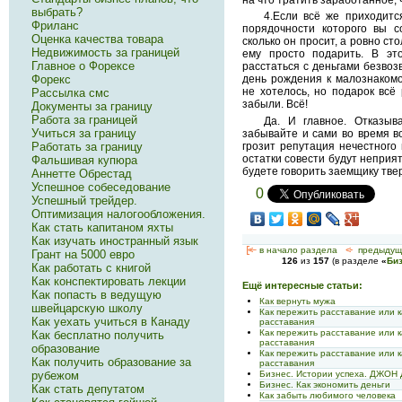
выбрать?
4.Если всё же приходится
Фриланс
порядочности которого вы с
Оценка качества товара
сколько он просит, а ровно ст
Недвижимость за границей
ему просто подарить. В эт
Главное о Форексе
расстаться с деньгами безвоз
Форекс
день рождения к малознакомом
не хотелось, но подарок всё
Рассылка смс
забыли. Всё!
Документы за границу
Работа за границей
Да. И главное. Отказыв
Учиться за границу
забывайте и сами во время в
Работать за границу
грозит репутация нечестного 
остатки совести будут неприят
Фальшивая купюра
будете говорить заемщику тве
Аннетте Обрестад
Успешное собеседование
0
Успешный трейдер.
Оптимизация налогообложения.
Как стать капитаном яхты
Как изучать иностранный язык
[<—
в начало раздела
<-
предыдущ
Грант на 5000 евро
126
из
157
(в разделе
«
Биз
Как работать с книгой
Как конспектировать лекции
Ещё интересные статьи:
Как попасть в ведущую
Как вернуть мужа
швейцарскую школу
Как пережить расставание или 
Как уехать учиться в Канаду
расставания
Как пережить расставание или 
Как бесплатно получить
расставания
образование
Как пережить расставание или 
Как получить образование за
расставания
Бизнес. Истории успеха. ДЖО
рубежом
Бизнес. Как экономить деньги
Как стать депутатом
Как забыть любимого человека