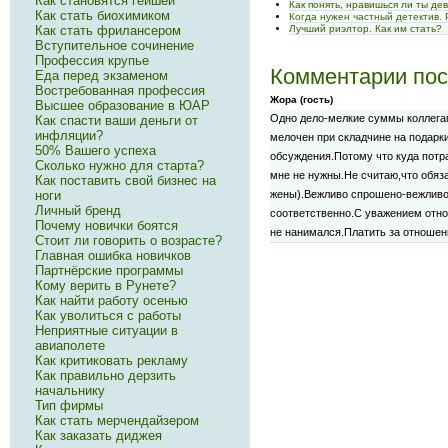
Как становятся гейшей
Как понять, нравишься ли ты де
Как стать биохимиком
Когда нужен частный детектив. 
Лучший риэлтор. Как им стать?
Как стать фрилансером
Вступительное сочинение
Профессия крупье
Комментарии пос
Еда перед экзаменом
Востребованная профессия
Жора (гость)
Высшее образование в ЮАР
Одно дело-мелкие суммы коллегам
Как спасти ваши деньги от
инфляции?
мелочен при складчине на подарк
50% Вашего успеха
обсуждения.Потому что куда потр
Сколько нужно для старта?
мне не нужны.Не считаю,что обяз
Как поставить свой бизнес на
ноги
жены).Вежливо спрошено-вежливо
Личный бренд
соответственно.С уважением отн
Почему новички боятся
не нанимался.Платить за отношен
Стоит ли говорить о возрасте?
Главная ошибка новичков
Партнёрские программы
Кому верить в Рунете?
Как найти работу осенью
Как уволиться с работы
Неприятные ситуации в
авиаполете
Как критиковать рекламу
Как правильно дерзить
начальнику
Тип фирмы
Как стать мерчендайзером
Как заказать диджея