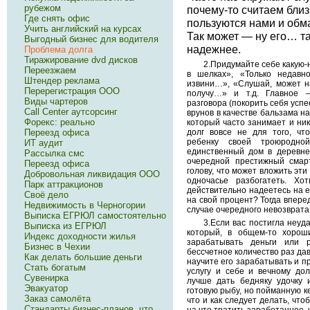
рубежом
почему-то считаем близ
Где снять офис
пользуются нами и обм
Учить английский на курсах
Так может — ну его… та
Выгодный бизнес для водителя
надежнее.
Проблема долга
Тиражирование dvd дисков
2.Придумайте себе какую-н
Переезжаем
в шелках», «Только недавн
Штендер реклама
извини…», «Слушай, может на
Перерегистрация ООО
получу…» и т.д. Главное 
Виды чартеров
разговора (покорить себя успе
Call Center аутсорсинг
врунов в качестве бальзама н
Форекс: реально
который часто занимает и нико
Переезд офиса
долг вовсе не для того, чт
ребенку своей троюродно
ИТ аудит
единственный дом в деревне
Рассылка смс
очередной престижный смар
Переезд офиса
голову, что может вложить эти
Добровольная ликвидация ООО
одночасье разбогатеть. Хо
Парк аттракционов
действительно надеетесь на е
Своё дело
на свой процент? Тогда вперед
Недвижимость в Черногории
случае очередного невозврата,
Выписка ЕГРЮЛ самостоятельно
3.Если вас постигла неуда
Выписка из ЕГРЮЛ
который, в общем-то хорош
Индекс доходности жилья
зарабатывать деньги или р
Бизнес в Чехии
бессчетное количество раз дав
Как делать большие деньги
научите его зарабатывать и п
Стать богатым
услугу и себе и вечному дол
Сувенирка
лучше дать бедняку удочку 
Эвакуатор
готовую рыбу, но пойманную ке
Заказ самолёта
что и как следует делать, что
Стандарты бизнес-планов, что
на что тратить заработанное, 