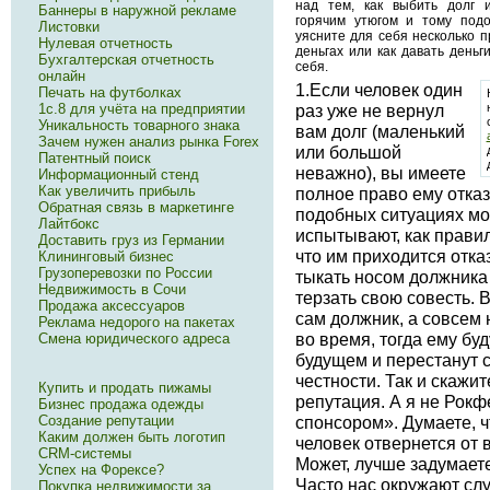
над тем, как выбить долг 
Баннеры в наружной рекламе
горячим утюгом и тому подо
Листовки
уясните для себя несколько пр
Нулевая отчетность
деньгах или как давать деньг
Бухгалтерская отчетность
себя.
онлайн
1.Если человек один
Печать на футболках
1с.8 для учёта на предприятии
раз уже не вернул
Уникальность товарного знака
вам долг (маленький
Зачем нужен анализ рынка Forex
или большой
Патентный поиск
неважно), вы имеете
Информационный стенд
Как увеличить прибыль
полное право ему отказ
Обратная связь в маркетинге
подобных ситуациях м
Лайтбокс
испытывают, как прави
Доставить груз из Германии
что им приходится отка
Клининговый бизнес
Грузоперевозки по России
тыкать носом должника 
Недвижимость в Сочи
терзать свою совесть. 
Продажа аксессуаров
сам должник, а совсем 
Реклама недорого на пакетах
Смена юридического адреса
во время, тогда ему буд
будущем и перестанут 
честности. Так и скажи
Купить и продать пижамы
репутация. А я не Рокф
Бизнес продажа одежды
Создание репутации
спонсором». Думаете, ч
Каким должен быть логотип
человек отвернется от 
CRM-системы
Может, лучше задумаете
Успех на Форексе?
Часто нас окружают сл
Покупка недвижимости за