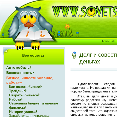
главная
Долг и совест
Все советы
деньгах
Автомобиль
Безопасность
Бизнес, инвестирование,
работа
В долг просят — следом 
Как начать бизнес
надо искать. Не правда ли, ни
Трейдинг
пор, как была придумана эта п
Секреты бизнеса
Итак, вы дали денег в д
Работа
близкому родственнику. Нева
Семейный бюджет и личные
совсем не спешит возвращат
финансы
наивны, что не взяли с него н
свидетелей того, что одалжив
Истории успеха
силовых методов решения эт
Заработок для инвалида