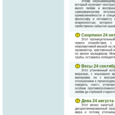
Этому неунывающему
который излучает неотраз
много любви и восприн
самоуверенному энтузиа
прямолинейности и специ
философу и оптимисту 
искренностью, которого
свойственно забытое ныне
Скорпион 24 ок
Этот проницательный
чужого спокойствия, 
невозмутимой маской на л
провокатор, чувственный и
по жизни каскадёром. Мо
трубы, оставаясь победите
Весы 24 сентяб
Этот утонченный эст
моралью, с изысканно к
манерами, но с внутр
отношением к происходящ
говорить «нет», отлич
особам противоположног
любви до глубокой старост
Дева 24 августа
Этот вечно занятый,
дисциплинированный праг
мира и потому утопающ