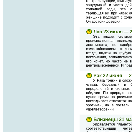
контролирующий, критику
занудливый и часто дей
холодной воды, эта с
теряющая ни при каких о
женщине подходит с холо
Он достоин доверия.
Лев 23 июля — 2
Эта гордая, сильна
преисполненная великод
достоинства, но сдобр
самолюбованием, желани
везде, падкая на грубую
поклонения, аплодисменто
что хочет, но часто не в
центром вселенной. И пра
Рак 22 июня — 
У Рака тонкий и слож
чуткий, бережный и б
определений и сильных 
обидчив. По природе сво
нужно время на размышле
накладывает отпечаток н
эротичен, но в постели
удовлетворении
Близнецы 21 ма
Управляется плането
соответствующий чет