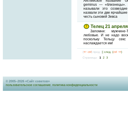
Английское название G
geminus — «близнецы».
называли это созвездие
назвали эти две ярчайшие
честь сыновей Зевса
Телец 21 апреля
Запомни: мужчине-
любовью. И не надо воск
поскольку Тельцу се
наслаждается им!
(
<--
ctrl
) пред. ]
[ след. (
ctrl
-->
)
Страницы:
1
2
3
© 2005–2026 «Сайт советов»
пользовательское соглашение
,
политика конфиденциальности