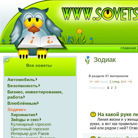
главная
Зодиак
Все советы
В разделе 67 материалов
Автомобиль
(
<--
ctrl
) пред. ]
[ след. (
ctrl
-->
)
Безопасность
Страницы:
1
2
3
Бизнес, инвестирование,
работа
Влюблённым
Зодиак
На какой руке 
Хиромантия
Звёзды и секс
Линия жизни и у женщи
руках, а вот как правильн
Кулинарный гороскоп
ней или рядом с ней? Отве
Цветочный гороскоп
Интерьер для Раков