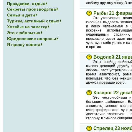
любому другому знаку. В о
Праздники, отдых
Секреты производства
Рыбы 21 феврал
Семья и дети
Эта утонченная, дели
Туризм, активный отдых
склонная выдавать желае
и легко увлекаемая в б
Хозяйке на заметку
искренне использующ
Это любопытно
очарованный странник
Юридические вопросы
прекрасно умеет адаптир
чувствует себя уютно и на
Я прошу совета
и против.
Водолей 21 янв
Этот свободолюбивый
высоко ценящий дружбу 
любовь, этот устремлённ
время авантюрист, рома
понимает, что без женщи
дружба превыше всего.
Козерог 22 дека
Это честолюбивый и
большими амбициями. Вы
занимать, многое воспр
гипертрофировано чувств
достаточно пластичен — в
сторону, в смысле соверши
Стрелец 23 ноя