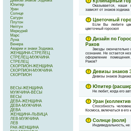
Девизы знаков Зодиака
Кулинарный го
Юпитер
Оказывается, наши 
Уран
зависят от знаков зодиака
Солнце
Сатурн
Цветочный гор
Плутон
Если Вы любите цве
Нептун
цветочный гороскоп
Меркурий
Марс
Дизайн по Горос
Луна
Венера
Раков
Аварии и знаки Зодиака.
Звезды окончательно 
ЖЕНЩИНА-СТРЕЛЕЦ
сознание. Не остается не
СТРЕЛЕЦ-МУЖЧИНА
оформление помещения
СТРЕЛЕЦ
Раков?
СКОРПИОН-ЖЕНЩИНА
СКОРПИОН-МУЖЧИНА
Девизы знаков 
СКОРПИОН
Девизы знаков Зодиак
Юпитер (расшир
ВЕСЫ-ЖЕНЩИНА
Не любит, когда его а
МУЖЧИНА-ВЕСЫ
ВЕСЫ
ДЕВА-ЖЕНЩИНА
Уран (коллекти
ДЕВА-МУЖЧИНА
Способность человек
ДЕВА
Космоса, включаться в ег
ЖЕНЩИНА-ЛЬВИЦА
ЛЕВ-МУЖЧИНА
Солнце (воля)
ЛЕВ
Индивидуальность, не
РАК-ЖЕНЩИНА