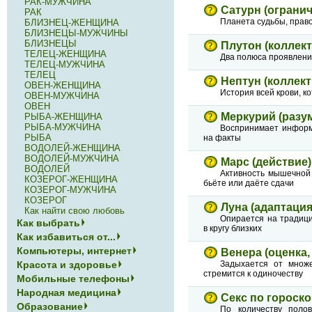
РАК-МУЖЧИНА
Сатурн (ограни
РАК
Планета судьбы, право
БЛИЗНЕЦ-ЖЕНЩИНА
БЛИЗНЕЦЫ-МУЖЧИНЫ
БЛИЗНЕЦЫ
Плутон (коллект
ТЕЛЕЦ-ЖЕНЩИНА
Два полюса проявлени
ТЕЛЕЦ-МУЖЧИНА
ТЕЛЕЦ
Нептун (коллек
ОВЕН-ЖЕНЩИНА
История всей крови, ко
ОВЕН-МУЖЧИНА
ОВЕН
Меркурий (разум
РЫБА-ЖЕНЩИНА
РЫБА-МУЖЧИНА
Воспринимает информ
РЫБА
на факты
ВОДОЛЕЙ-ЖЕНЩИНА
ВОДОЛЕЙ-МУЖЧИНА
Марс (действие)
ВОДОЛЕЙ
Активность мышечной 
КОЗЕРОГ-ЖЕНЩИНА
бьёте или даёте сдачи
КОЗЕРОГ-МУЖЧИНА
КОЗЕРОГ
Луна (адаптация
Как найти свою любовь
Опирается на традици
Как выбрать
в кругу близких
Как избавиться от...
Компьютеры, интернет
Венера (оценка,
Задыхается от множе
Красота и здоровье
стремится к одиночеству
Мобильные телефоны
Народная медицина
Секс по гороск
Образование
По количеству поло