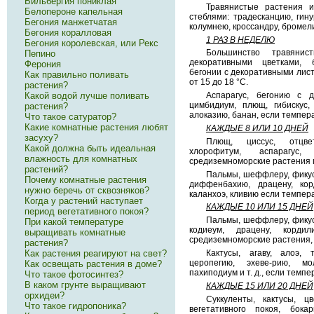
Бильбергия пониклая
Травянистые растения и
Белопероне капельная
стеблями: традесканцию, гин
Бегония манжетчатая
колумнею, кроссандру, бромел
Бегония коралловая
1 РАЗ В НЕДЕЛЮ
Бегония королевская, или Рекс
Большинство травяни
Пепино
декоративными цветками, 
Ферония
бегонии с декоративными лист
Как правильно поливать
от 15 до 18 °С.
растения?
Какой водой лучше поливать
Аспарагус, бегонию с д
цимбидиум, плющ, гибискус, 
растения?
алоказию, банан, если темпера
Что такое сатуратор?
Какие комнатные растения любят
КАЖДЫЕ 8 ИЛИ 10 ДНЕЙ
засуху?
Плющ, циссус, отцве
Какой должна быть идеальная
хлорофитум, аспарагус
влажность для комнатных
средиземноморские растения п
растений?
Пальмы, шеффлеру, фикус
Почему комнатные растения
диффенбахию, драцену, корд
нужно беречь от сквозняков?
каланхоэ, кливию если темпера
Когда у растений наступает
КАЖДЫЕ 10 ИЛИ 15 ДНЕЙ
период вегетативного покоя?
Пальмы, шеффлеру, фикус
При какой температуре
кодиеум, драцену, корд
выращивать комнатные
средиземноморские растения, 
растения?
Как растения реагируют на свет?
Кактусы, агаву, алоэ, 
церопегию, эхеве-рию, м
Как освещать растения в доме?
пахиподиум и т. д., если темп
Что такое фотосинтез?
В каком грунте выращивают
КАЖДЫЕ 15 ИЛИ 20 ДНЕЙ
орхидеи?
Суккуленты, кактусы, ц
Что такое гидропоника?
вегетативного покоя, бока