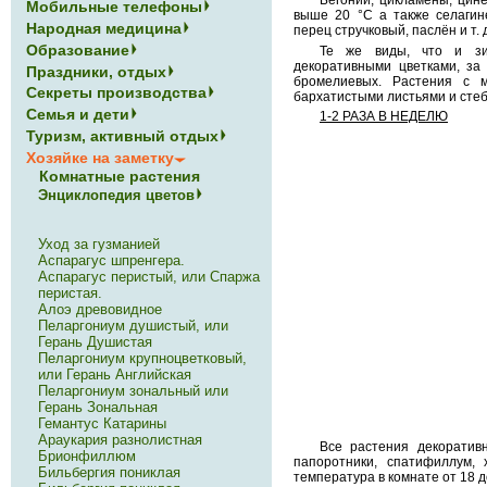
Мобильные телефоны
выше 20 °С а также селагин
Народная медицина
перец стручковый, паслён и т. 
Образование
Те же виды, что и зи
декоративными цветками, за 
Праздники, отдых
бромелиевых. Растения с 
Секреты производства
бархатистыми листьями и стеб
Семья и дети
1-2 РАЗА В НЕДЕЛЮ
Туризм, активный отдых
Хозяйке на заметку
Комнатные растения
Энциклопедия цветов
Уход за гузманией
Аспарагус шпренгера.
Аспарагус перистый, или Спаржа
перистая.
Алоэ древовидное
Пеларгониум душистый, или
Герань Душистая
Пеларгониум крупноцветковый,
или Герань Английская
Пеларгониум зональный или
Герань Зональная
Гемантус Катарины
Араукария разнолистная
Все растения декоративн
Брионфиллюм
папоротники, спатифиллум, 
Бильбергия пониклая
температура в комнате от 18 д