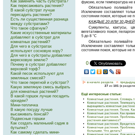
Как заменить часть субстрата?
фуксию, если температура не 
Как пересаживать растения?
Обязательно поливайте 
В какой субстрат лучше
Исключение составляют тольк
пересадить растение?
состоянии покоя, которые не 
Есть ли существенная разница
КАЖДЫЕ 20 ИЛИ 30 ДНЕЙ
между субстратами?
Суккуленты, кактусы, ц
Что такое сфагнум?
вегетативного покоя, пеларго
Какие искусственные материалы
5 до 8 °С
добавляют в субстрат для
Обязательно поливайте 
комнатных растений?
Исключение составляют тольк
Для чего в субстратах
состоянии покоя, которые не 
используют сосновую кору?
Для чего в субстраты добавляют
вересковую землю?
0
Почему в субстрат добавляют
верховой торф?
Какой песок используют для
земляных смесей?
Что такое перегной и субстрат?
[<—
в начало раздела
<-
предыдущ
27
из
101
(в раздел
Какую земляную смесь выбрать
для комнатных растений?
Ещё интересные статьи:
В какой горшок лучше посадить
Комнатные растения. Словарь 
орхидеи?
Комнатные растения. Температу
Мини-тепличка
выращивать комнатные растени
В какую посуду лучше
Комнатные растения. Полив. Ка
Комнатные растения. Как приви
высаживать бонсай?
Комнатные растения. Проблемы 
Подвесные горшки
растения авитаминоз?
Как создать маленький садик в
Комнатные растения. Вредители
бутылке?
Комнатные растения. Проблемы
больными. Что делать?
Как самому сделать мини-
Комнатные растения. Для чего 