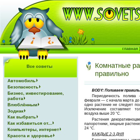
главная
Комнатные ра
Все советы
правильно
Автомобиль
Безопасность
BODY: Поливаем правиль
Бизнес, инвестирование,
Периодичность полива
работа
февраля — с начала марта до 
Влюблённым
одно растение не следует пол
Исключение составляют то
Зодиак
воздуха выше 20 °С.
Как выбрать
Растения декоративноцв
Как избавиться от...
папоротники, хищные растени
24 °С.
Компьютеры, интернет
КАЖДЫЕ 2-3 ДНЯ
Красота и здоровье
Бегонии, цикламены, цин