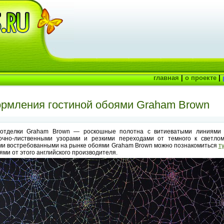
главная
|
о проекте
|
ормления гостиной обоями Graham Brown
 отделки Graham Brown — роскошные полотна с витиеватыми линиями 
очно-лиственными узорами и резкими переходами от темного к светлом
ми востребованными на рынке обоями Graham Brown можно познакомиться
т
ми от этого английского производителя.