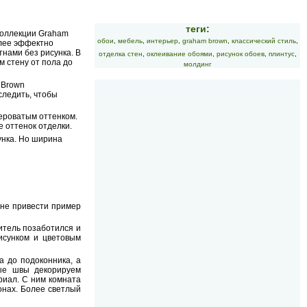
теги:
коллекции Graham
обои
,
мебель
,
интерьер
,
graham brown
,
классический стиль
,
олее эффектно
нами без рисунка. В
отделка стен
,
оклеивание обоями
,
рисунок обоев
,
плинтус
,
м стену от пола до
молдинг
 Brown
следить, чтобы
сероватым оттенком.
е оттенок отделки.
унка. Но ширина
 не привести пример
итель позаботился и
исунком и цветовым
а до подоконника, а
ные швы декорируем
риал. С ним комната
онах. Более светлый