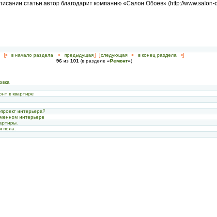
исании статьи автор благодарит компанию «Салон Обоев» (http://www.salon-o
[<—
в начало раздела
<-
предыдущая
] [
следующая
->
в конец раздела
->]
96
из
101
(в разделе
«
Ремонт
»
)
овка
онт в квартире
-проект интерьера?
ременном интерьере
артиры.
я пола.