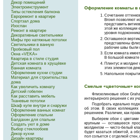
Декор помещений
Электроинструмент
Оформление комнаты в 
Типы остекления балкона
Сочетание оттенков
Евроремонт в квартире
Brown позволяют ис
Спортзал дома
представить витиев
Изоспан
этой же коллекции 
Ремонт в квартире
уровня подоконника 
Декоративные светильники
Оставшееся вертик
Мифы про натяжные потолки
представлены флизе
Светильники в ванную
рабочие швы были 
Пробковый пол
Если комната имеет
Окна «VEKA»
В большой комнате 
Квартира в стиле студия
Детская комната в хрущёвке
Плинтус и молдинг 
Ванная комната
этих элементов де
Оформление кухни студии
Напольное покрытие
Материал для строительства
дома
Смелые «цветочные» к
Как увеличить комнату
Детский гобелен
Флизелиновые обои Graha
Как расставить мебель
интерьерного решения с их уч
Тканевые потолки
Подобрать идеально подхо
Шкаф купе внутри и снаружи
об этом. В своих коллекциях
Оформление ванных комнат
решением. Различие, как прав
Оформление спальни
Выберем обои с цветами 
Балдахин для спальни
крупным — оставшееся прос
Создать уют в доме
молдингом — чисто-белый кла
Выбор стеклообоев
будет казаться обжитой, а о
Декор кухни
пол сольется с отделкой стен,
Дизайн квартиры