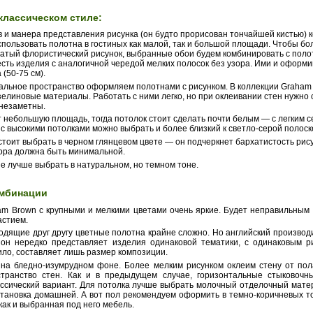
классическом стиле:
 и манера представления рисунка (он будто прорисован тончайшей кистью) 
пользовать полотна в гостиных как малой, так и большой площади. Чтобы б
атый флористический рисунок, выбранные обои будем комбинировать с полот
есть изделия с аналогичной чередой мелких полосок без узора. Ими и оформи
(50-75 см).
альное пространство оформляем полотнами с рисунком. В коллекции Graham
линовые материалы. Работать с ними легко, но при оклеивании стен нужно 
незаметны.
 небольшую площадь, тогда потолок стоит сделать почти белым — с легким 
с высокими потолками можно выбрать и более близкий к светло-серой полоск
стоит выбрать в черном глянцевом цвете — он подчеркнет бархатистость рис
кора должна быть минимальной.
 лучше выбрать в натуральном, но темном тоне.
омбинации
m Brown с крупными и мелкими цветами очень яркие. Будет неправильным
астием.
дящие друг другу цветные полотна крайне сложно. Но английский производ
 он нередко представляет изделия одинаковой тематики, с одинаковым р
ило, составляет лишь размер композиции.
на бледно-изумрудном фоне. Более мелким рисунком оклеим стену от пол
транство стен. Как и в предыдущем случае, горизонтальные стыковоч
ссический вариант. Для потолка лучше выбрать молочный отделочный мате
бстановка домашней. А вот пол рекомендуем оформить в темно-коричневых т
 как и выбранная под него мебель.