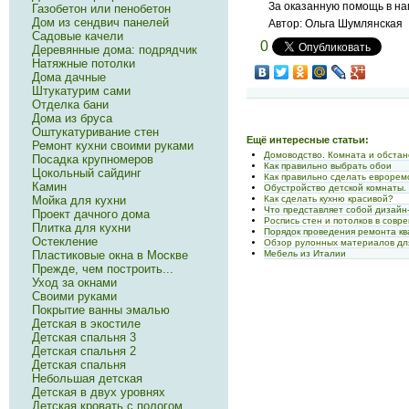
За оказанную помощь в нап
Газобетон или пенобетон
Дом из сендвич панелей
Автор: Ольга Шумлянская
Садовые качели
0
Деревянные дома: подрядчик
Натяжные потолки
Дома дачные
Штукатурим сами
Отделка бани
Дома из бруса
Оштукатуривание стен
Ещё интересные статьи:
Ремонт кухни своими руками
Домоводство. Комната и обстан
Посадка крупномеров
Как правильно выбрать обои
Цокольный сайдинг
Как правильно сделать еврорем
Камин
Обустройство детской комнаты.
Мойка для кухни
Как сделать кухню красивой?
Что представляет собой дизайн
Проект дачного дома
Роспись стен и потолков в сов
Плитка для кухни
Порядок проведения ремонта кв
Остекление
Обзор рулонных материалов дл
Пластиковые окна в Москве
Мебель из Италии
Прежде, чем построить...
Уход за окнами
Своими руками
Покрытие ванны эмалью
Детская в экостиле
Детская спальня 3
Детская спальня 2
Детская спальня
Небольшая детская
Детская в двух уровнях
Детская кровать с пологом