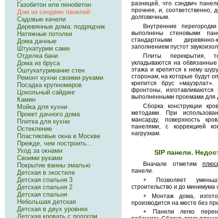
разницей, что сэндвич пане
Газобетон или пенобетон
прочнее, и, соответственно,
Дом из сендвич панелей
долговечным.
Садовые качели
Деревянные дома: подрядчик
Внутренние перегородк
выполнены стеновыми па
Натяжные потолки
стандартными деревянно
Дома дачные
заполнением пустот звукоизо
Штукатурим сами
Отделка бани
Плиты перекрытия, 
укладываются на обвязанные
Дома из бруса
этажа и крепятся к нему шур
Оштукатуривание стен
сторонам, на которые будут о
Ремонт кухни своими руками
крепится брус «мауэрлат».
Посадка крупномеров
фронтоны, изготавливаются 
Цокольный сайдинг
выполненными проемами для д
Камин
Сборка конструкции кро
Мойка для кухни
методами. При использова
Проект дачного дома
мансарду, поверхность кро
Плитка для кухни
панелями, с коррекцией ко
Остекление
нагрузкам.
Пластиковые окна в Москве
Прежде, чем построить...
Уход за окнами
SIP панели. Недо
Своими руками
Вначале отметим
плюс
Покрытие ванны эмалью
панели.
Детская в экостиле
Детская спальня 3
+ Позволяет уменьш
строительство и до минимума
Детская спальня 2
Детская спальня
+ Монтаж дома, изготов
Небольшая детская
производится на месте без пр
Детская в двух уровнях
+ Панели легко перен
Детская кровать с пологом