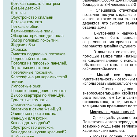
рабочими. Сборка дома площа
Детская кровать с шатром
бригадой из 3-4 человек за 2-3
Дизайн детской
+ Специфика структур
Детская
позволяет получить идеально 
Обустройство спальни
и стен, а также стыки стена
Детская комната
дефектов, что сыграет важн
Нетканые обои.
отделке дома.
Ламинированные полы.
+ Внутренняя и наружна
Обзор материалов для пола.
стен может быть выполн
Обзор половых покрытий.
современных материалов, ч
Жидкие обои.
разработке дизайна будущего 
Окраска.
+ В доме нет сквозняков,
Очистка подвесных потолков.
помощью замков типа «паз-ш
Подвесной потолок.
из сэндвич-панелей с испол
Потолки из гипсовых панелей.
обыкновенных каркасных стен
Зеркальные потолки.
сейсмоустойчивость.
Потолочные покрытия.
+ Малый вес домов, 
Классификация керамической
чувствительность к сезонным
плитки.
использовать малозаглублен
Импортные обои.
+ Стены домов ха
Порядок проведения ремонта.
энергосберегающими свойства
Выбор квартиры по Фен-Шуй.
раза теплее, чем 15-ти сант
Туалетные комнаты.
стекловолокна, а кирпичны
Энергетика квартиры.
толщины она превышает по это
Квартира в стиле Фэн-Шуй.
Минусы сендвич панелей
Очищение пространства.
- Срок службы домов огра
Фен-шуй для кухни.
По истечении этого периода, д
Как создать водоём?
возможно ухудшение теплоиз
Обустройство детской.
характеристик панелей.
Как сделать кухню красивой?
- Монтаж должен произв
Выбор кухни