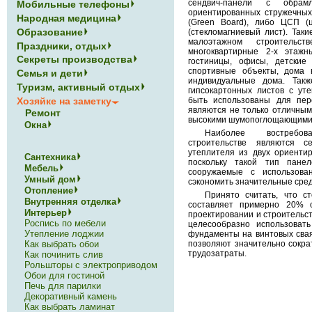
сендвич-панели с обрам
Мобильные телефоны
ориентированных стружечных
Народная медицина
(Green Board), либо ЦСП (
Образование
(стекломагниевый лист). Так
малоэтажном строительс
Праздники, отдых
многоквартирные 2-х этажн
Секреты производства
гостиницы, офисы, детские 
спортивные объекты, дома 
Семья и дети
индивидуальные дома. Такж
Туризм, активный отдых
гипсокартонных листов с ут
Хозяйке на заметку
быть использованы для пере
являются не только отличным
Ремонт
высокими шумопоглощающими 
Окна
Наиболее востребо
строительстве являются 
утеплителя из двух ориенти
Сантехника
поскольку такой тип панел
Мебель
сооружаемые с использова
Умный дом
сэкономить значительные сред
Отопление
Принято считать, что с
Внутренняя отделка
составляет примерно 20% 
Интерьер
проектировании и строительст
Роспись по мебели
целесообразно использоват
Утепление лоджии
фундаменты на винтовых свая
позволяют значительно сокра
Как выбрать обои
трудозатраты.
Как починить слив
Рольшторы с электроприводом
Обои для гостиной
Печь для парилки
Декоративный камень
Как выбрать ламинат