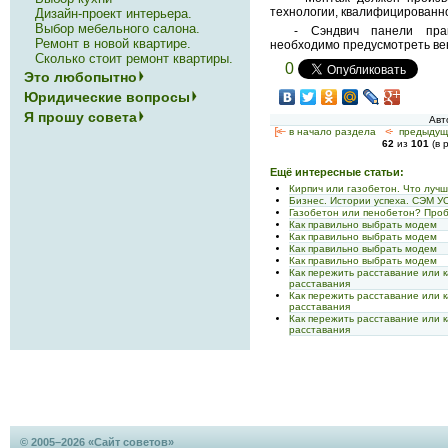
технологии, квалифицированн
Дизайн-проект интерьера.
Выбор мебельного салона.
- Сэндвич панели пра
Ремонт в новой квартире.
необходимо предусмотреть ве
Сколько стоит ремонт квартиры.
0
Это любопытно
Юридические вопросы
Я прошу совета
Авт
[<—
в начало раздела
<-
предыдущ
62
из
101
(в 
Ещё интересные статьи:
Кирпич или газобетон. Что луч
Бизнес. Истории успеха. СЭМ 
Газобетон или пенобетон? Про
Как правильно выбрать модем
Как правильно выбрать модем
Как правильно выбрать модем
Как правильно выбрать модем
Как пережить расставание или 
расставания
Как пережить расставание или 
расставания
Как пережить расставание или 
расставания
© 2005–2026 «Сайт советов»