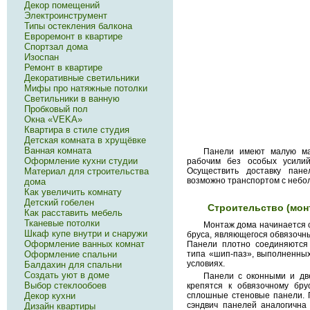
Декор помещений
Электроинструмент
Типы остекления балкона
Евроремонт в квартире
Спортзал дома
Изоспан
Ремонт в квартире
Декоративные светильники
Мифы про натяжные потолки
Светильники в ванную
Пробковый пол
Окна «VEKA»
Квартира в стиле студия
Детская комната в хрущёвке
Ванная комната
Панели имеют малую мас
Оформление кухни студии
рабочим без особых усилий
Материал для строительства
Осуществить доставку пан
возможно транспортом с небо
дома
Как увеличить комнату
Детский гобелен
Строительство (мон
Как расставить мебель
Тканевые потолки
Монтаж дома начинается 
Шкаф купе внутри и снаружи
бруса, являющегося обвязочн
Оформление ванных комнат
Панели плотно соединяются
типа «шип-паз», выполненных
Оформление спальни
условиях.
Балдахин для спальни
Создать уют в доме
Панели с оконными и дв
Выбор стеклообоев
крепятся к обвязочному бру
Декор кухни
сплошные стеновые панели. 
сэндвич панелей аналогична
Дизайн квартиры