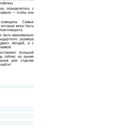
говечны.
ок, определитесь с
правило — чтобы они
освещена. Самые
 которые могут быть
лом поворота.
но быть максимально
андартного размера
ких» гвоздей, а с
рамкой.
оставляет большой
дь сейчас на рынке
иалов для отделки
зайте!