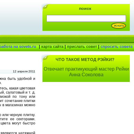
поиск
работа на sovets.ru
|
карта сайта
|
прислать совет
|
спросить совета
ЧТО ТАКОЕ МЕТОД РЭЙКИ?
Отвечает практикующий мастер Рейки
12 апреля 2011
Анна Соколова
жна быть удобной и
.
есь, какая цветовая
, салатовый и т. д.
лизкой по тону или
ит сочетание плитки
ы в магазинах можно
 или черную плитку.
тите ее секторами.
 цвета могут быстро
 являются натяжной