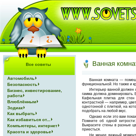
Ванная комна
Все советы
Автомобиль
Ванная комната — помеще
функциональной. Но также и 
Безопасность
Интерьер ванной должен 
Бизнес, инвестирование,
гамма должна доминировать. 
работа
Кафельная плитка для стен
Влюблённым
контрастной — например, цве
однотонной с плиткой, на ко
Зодиак
подобрать на любой вкус.
Как выбрать
Однако если это вам пока
Как избавиться от...
Помните об одной хитрости
Выкрасите стены в разные цв
Компьютеры, интернет
приесться.
Красота и здоровье
Не менее важный момент 