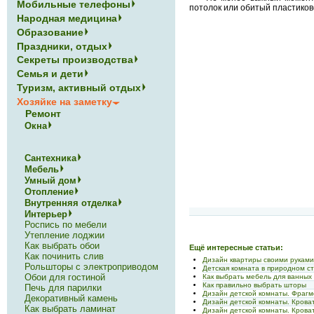
Мобильные телефоны
потолок или обитый пластиков
Народная медицина
Образование
Праздники, отдых
Секреты производства
Семья и дети
Туризм, активный отдых
Хозяйке на заметку
Ремонт
Окна
Сантехника
Мебель
Умный дом
Отопление
Внутренняя отделка
Интерьер
Роспись по мебели
Утепление лоджии
Как выбрать обои
Ещё интересные статьи:
Как починить слив
Дизайн квартиры своими рукам
Рольшторы с электроприводом
Детская комната в природном с
Обои для гостиной
Как выбрать мебель для ванных
Как правильно выбрать шторы
Печь для парилки
Дизайн детской комнаты. Фрагм
Декоративный камень
Дизайн детской комнаты. Крова
Как выбрать ламинат
Дизайн детской комнаты. Кроват