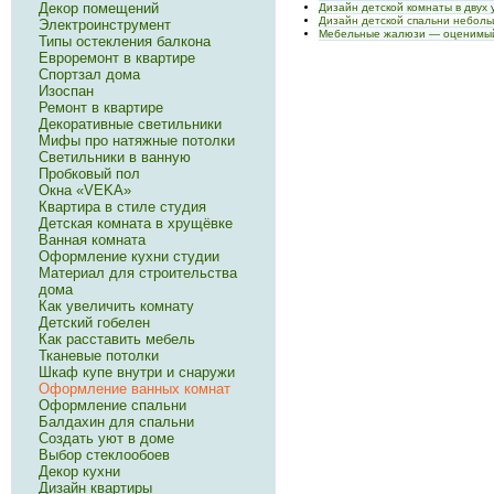
Декор помещений
Дизайн детской комнаты в двух
Дизайн детской спальни неболь
Электроинструмент
Мебельные жалюзи — оценимый
Типы остекления балкона
Евроремонт в квартире
Спортзал дома
Изоспан
Ремонт в квартире
Декоративные светильники
Мифы про натяжные потолки
Светильники в ванную
Пробковый пол
Окна «VEKA»
Квартира в стиле студия
Детская комната в хрущёвке
Ванная комната
Оформление кухни студии
Материал для строительства
дома
Как увеличить комнату
Детский гобелен
Как расставить мебель
Тканевые потолки
Шкаф купе внутри и снаружи
Оформление ванных комнат
Оформление спальни
Балдахин для спальни
Создать уют в доме
Выбор стеклообоев
Декор кухни
Дизайн квартиры