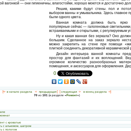
ой вагонкой — они гигиеничны, влагостойки, хорошо моются и достаточно дол
Решив, какими будут стены. пол и потол
выбором ванны и умывальника. Здесь главное 
были одного цвета.
Ванная комната должна быть ярко 
популярные сейчас — галогеновые светильники,
встраиваемыми и открытыми, с регулируемым уг
Ну и какая ванная без зеркала? Оно долж
большим. Сделанное на заказ зеркало нест
можно закрепить на стене при помощи «жид
плиткой соединить декоративной керамической 
Дизайн интерьера ванной комнаты пред
простор для фантазий и их воплощений. Ве
огромное количество разнообразных матер
помещения, и аксессуаров для оформления. Дер
0
[<—
в начало раздела
<-
предыдущая
] [
следующая
->
в конец раздела
->]
70
из
101
(в разделе
«
Ремонт
»
)
и
тиле
 комнат
ент с кроватью
ть с альковом, шатром
ь с пологом