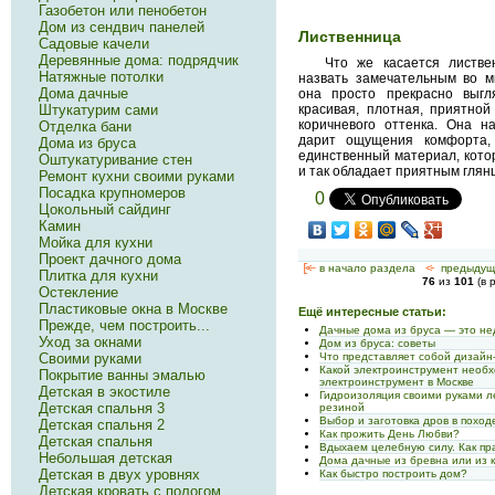
Газобетон или пенобетон
Дом из сендвич панелей
Лиственница
Садовые качели
Деревянные дома: подрядчик
Что же касается листве
Натяжные потолки
назвать замечательным во м
Дома дачные
она просто прекрасно выгл
красивая, плотная, приятной
Штукатурим сами
коричневого оттенка. Она н
Отделка бани
дарит ощущения комфорта,
Дома из бруса
единственный материал, котор
Оштукатуривание стен
и так обладает приятным глян
Ремонт кухни своими руками
Посадка крупномеров
0
Цокольный сайдинг
Камин
Мойка для кухни
Проект дачного дома
[<—
в начало раздела
<-
предыдущ
Плитка для кухни
76
из
101
(в 
Остекление
Пластиковые окна в Москве
Ещё интересные статьи:
Прежде, чем построить...
Дачные дома из бруса — это не
Уход за окнами
Дом из бруса: советы
Своими руками
Что представляет собой дизайн
Какой электроинструмент необхо
Покрытие ванны эмалью
электроинструмент в Москве
Детская в экостиле
Гидроизоляция своими руками 
Детская спальня 3
резиной
Выбор и заготовка дров в поход
Детская спальня 2
Как прожить День Любви?
Детская спальня
Вдыхаем целебную силу. Как пр
Небольшая детская
Дома дачные из бревна или из к
Детская в двух уровнях
Как быстро построить дом?
Детская кровать с пологом