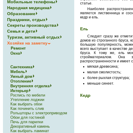
Мобильные телефоны
статье.
Народная медицина
Наиболее распространен
является лиственница и сосн
Образование
кедр и ель.
Праздники, отдых
Секреты производства
Ель
Семья и дети
Следует сразу же отметит
Туризм, активный отдых
домов из строганного бруса, 
Хозяйке на заметку
большую популярность, можн
Ремонт
всего выступает в качестве д
бруса. К тому же, ель мо
Окна
стройматериалом. Она 
распространенности и имеет 
мягкая древесина;
Сантехника
Мебель
малая смолистость;
Умный дом
более рыхлая структура;
Отопление
меньше синеет.
Внутренняя отделка
Интерьер
Роспись по мебели
Кедр
Утепление лоджии
Как выбрать обои
Как починить слив
Рольшторы с электроприводом
Обои для гостиной
Печь для парилки
Декоративный камень
Как выбрать ламинат