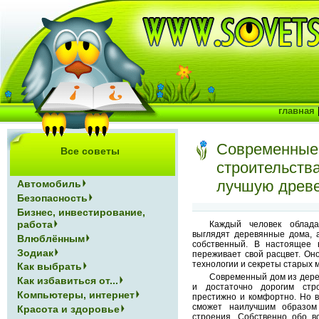
главная
Современные
Все советы
строительств
лучшую древ
Автомобиль
Безопасность
Бизнес, инвестирование,
работа
Каждый человек облада
выглядят деревянные дома, 
Влюблённым
собственный. В настоящее 
Зодиак
переживает свой расцвет. Он
технологии и секреты старых 
Как выбрать
Современный дом из дере
Как избавиться от...
и достаточно дорогим стр
Компьютеры, интернет
престижно и комфортно. Но в
сможет наилучшим образом
Красота и здоровье
строения. Собственно обо в