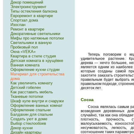
Декор помещений
Электроинструмент
Типы остекления балкона
Евроремонт в квартире
Спортзал дома
Изоспан
Ремонт в квартире
Декоративные светильники
Мифы про натяжные потолки
Светильники в ванную
Пробковый пол
Окна «VEKA»
Теперь поговорим о к
Квартира в стиле студия
удивительное растение. К
Детская комната в хрущёвке
дерева — нечто большее, не
Ванная комната
является одним из наиболее 
Оформление кухни студии
которые созданы самой при
Материал для строительства
захотите заказать строительс
дома
правильным будет выбрать им
Как увеличить комнату
правильном подходе, строение
Детский гобелен
десяток лет.
Как расставить мебель
Тканевые потолки
Сосна
Шкаф купе внутри и снаружи
Оформление ванных комнат
Сосна являлась самым р
Оформление спальни
возведения деревянных дом
Балдахин для спальни
случайно, так как она обладае
Создать уют в доме
плотность, прочность, с
Выбор стеклообоев
малоусыхаемость, износостой
Декор кухни
несучковатость, легкость, 
соотношение таких параметров,
Дизайн квартиры