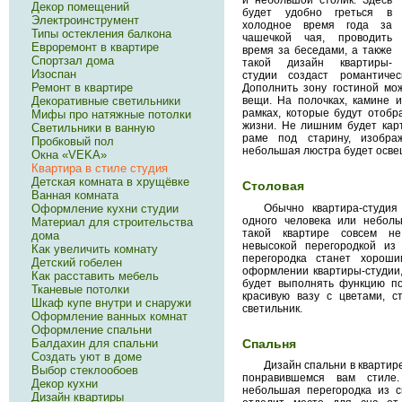
и небольшой столик. Здесь
Декор помещений
будет удобно греться в
Электроинструмент
холодное время года за
Типы остекления балкона
чашечкой чая, проводить
Евроремонт в квартире
время за беседами, а также
Спортзал дома
такой дизайн квартиры-
Изоспан
студии создаст романтиче
Ремонт в квартире
Дополнить зону гостиной мож
Декоративные светильники
вещи. На полочках, камине 
рамках, которые будут отобр
Мифы про натяжные потолки
жизни. Не лишним будет кар
Светильники в ванную
раме под старину, изобра
Пробковый пол
небольшая люстра будет освещ
Окна «VEKA»
Квартира в стиле студия
Детская комната в хрущёвке
Столовая
Ванная комната
Обычно квартира-студия
Оформление кухни студии
одного человека или неболь
Материал для строительства
такой квартире совсем не
дома
невысокой перегородкой из 
Как увеличить комнату
перегородка станет хорош
Детский гобелен
оформлении квартиры-студии,
Как расставить мебель
будет выполнять функцию по
Тканевые потолки
красивую вазу с цветами, с
Шкаф купе внутри и снаружи
светильник.
Оформление ванных комнат
Оформление спальни
Балдахин для спальни
Спальня
Создать уют в доме
Дизайн спальни в квартир
Выбор стеклообоев
понравившемся вам стиле.
Декор кухни
небольшая перегородка из св
Дизайн квартиры