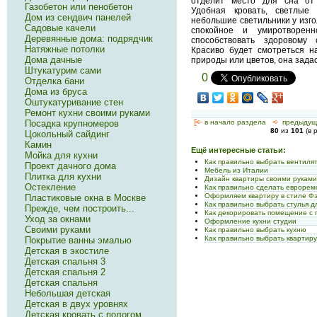
отделит место для сна от 
Газобетон или пенобетон
Удобная кровать, светлые 
Дом из сендвич панелей
небольшие светильники у изго
Садовые качели
спокойное и умиротворенн
Деревянные дома: подрядчик
способствовать здоровому
Натяжные потолки
Красиво будет смотреться н
Дома дачные
природы или цветов, она задас
Штукатурим сами
0
Отделка бани
Дома из бруса
Оштукатуривание стен
Ремонт кухни своими руками
[<—
в начало раздела
<-
предыдущ
Посадка крупномеров
80
из
101
(в 
Цокольный сайдинг
Камин
Ещё интересные статьи:
Мойка для кухни
Как правильно выбрать вентиля
Проект дачного дома
Мебель из Италии
Плитка для кухни
Дизайн квартиры своими рукам
Остекление
Как правильно сделать еврорем
Оформляем квартиру в стиле Ф
Пластиковые окна в Москве
Как правильно выбрать стулья д
Прежде, чем построить...
Как декорировать помещение с
Уход за окнами
Оформление кухни студии
Своими руками
Как правильно выбрать кухню
Как правильно выбрать квартиру
Покрытие ванны эмалью
Детская в экостиле
Детская спальня 3
Детская спальня 2
Детская спальня
Небольшая детская
Детская в двух уровнях
Детская кровать с пологом