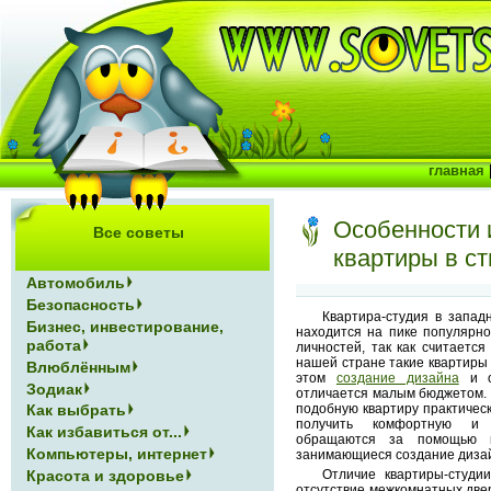
главная
Особенности 
Все советы
квартиры в ст
Автомобиль
Безопасность
Квартира-студия в запад
Бизнес, инвестирование,
находится на пике популярно
работа
личностей, так как считаетс
нашей стране такие квартиры 
Влюблённым
этом
создание дизайна
и о
Зодиак
отличается малым бюджетом. 
подобную квартиру практичес
Как выбрать
получить комфортную и о
Как избавиться от...
обращаются за помощью в
Компьютеры, интернет
занимающиеся создание диза
Красота и здоровье
Отличие квартиры-студи
отсутствие межкомнатных две