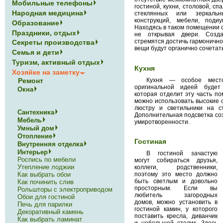
Мобильные телефоны
гостиной, кухни, столовой, с
Народная медицина
стеклянных или зеркальн
конструкций, мебели, поди
Образование
Находясь в таком помещении с
Праздники, отдых
не открывая двери. Созда
стремятся достичь гармонично
Секреты производства
вещи будут органично сочетат
Семья и дети
Туризм, активный отдых
Кухня
Хозяйке на заметку
Кухня — особое место
Ремонт
оригинальной идеей будет
Окна
которая отделит эту часть по
можно использовать высокие с
люстру и светильники на с
Сантехника
Дополнительная подсветка со
Мебель
умиротворенности.
Умный дом
Отопление
Гостиная
Внутренняя отделка
Интерьер
В гостиной зачастую
Роспись по мебели
могут собираться друзья,
Утепление лоджии
коллеги, родственники,
Как выбрать обои
поэтому это место должно
быть светлым и довольно
Как починить слив
просторным. Если вы
Рольшторы с электроприводом
любитель загородных
Обои для гостиной
домов, можно установить в
Печь для парилки
гостиной камин, у которого
Декоративный камень
поставить кресла, диванчик
Как выбрать ламинат