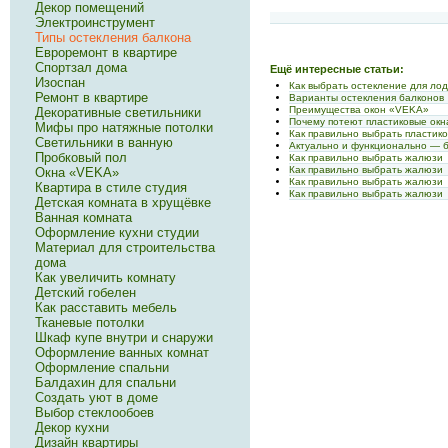
Декор помещений
Электроинструмент
Типы остекления балкона
Евроремонт в квартире
Спортзал дома
Ещё интересные статьи:
Изоспан
Как выбрать остекление для ло
Ремонт в квартире
Варианты остекления балконов
Преимущества окон «VEKA»
Декоративные светильники
Почему потеют пластиковые окна
Мифы про натяжные потолки
Как правильно выбрать пластик
Светильники в ванную
Актуально и функционально — 
Пробковый пол
Как правильно выбрать жалюзи
Как правильно выбрать жалюзи
Окна «VEKA»
Как правильно выбрать жалюзи
Квартира в стиле студия
Как правильно выбрать жалюзи
Детская комната в хрущёвке
Ванная комната
Оформление кухни студии
Материал для строительства
дома
Как увеличить комнату
Детский гобелен
Как расставить мебель
Тканевые потолки
Шкаф купе внутри и снаружи
Оформление ванных комнат
Оформление спальни
Балдахин для спальни
Создать уют в доме
Выбор стеклообоев
Декор кухни
Дизайн квартиры