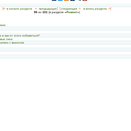
[<—
в начало раздела
<-
предыдущая
] [
следующая
->
в конец раздела
->]
90
из
101
(в разделе
«
Ремонт
»
)
джии
 и как от этого избавиться?
овые окна
балкон с выносом