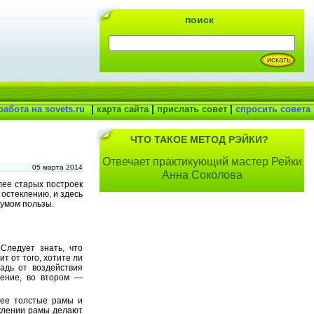
поиск
работа на sovets.ru
|
карта сайта
|
прислать совет
|
спросить совета
ЧТО ТАКОЕ МЕТОД РЭЙКИ?
Отвечает практикующий мастер Рейки
05 марта 2014
Анна Соколова
лее старых построек
остеклению, и здесь
мумом пользы.
Следует знать, что
т от того, хотите ли
адь от воздействия
ление, во втором —
лее толстые рамы и
клении рамы делают