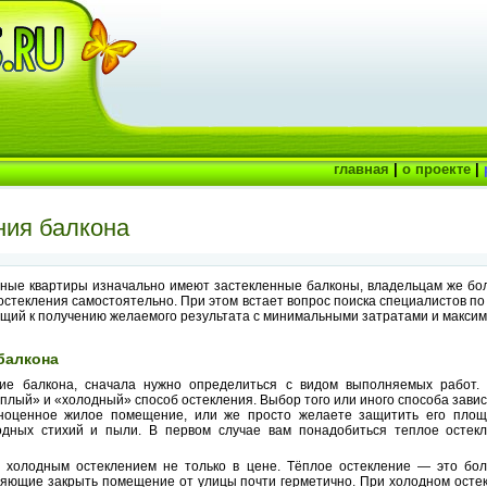
главная
|
о проекте
|
ния балкона
нные квартиры изначально имеют застекленные балконы, владельцам же бо
стекления самостоятельно. При этом встает вопрос поиска специалистов по 
ущий к получению желаемого результата с минимальными затратами и макси
балкона
ние балкона, сначала нужно определиться с видом выполняемых работ. 
лый» и «холодный» способ остекления. Выбор того или иного способа зависи
ноценное жилое помещение, или же просто желаете защитить его площ
дных стихий и пыли. В первом случае вам понадобиться теплое остек
 холодным остеклением не только в цене. Тёплое остекление — это бо
яющие закрыть помещение от улицы почти герметично. При холодном осте