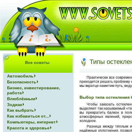
Типы остекле
Все советы
Автомобиль
Практически все совреме
приходится решать проблему о
Безопасность
мы вкратце наметим путь, вед
Бизнес, инвестирование,
работа
Выбор типа остекления 
Влюблённым
Зодиак
Чтобы заказать остекле
выделяют так называемый «теп
Как выбрать
вы превратить балкон в пол
Как избавиться от...
атмосферных явлений, приро
холодное.
Компьютеры, интернет
Разница между тёплым и
Красота и здоровье
надёжные уплотнения, позвол