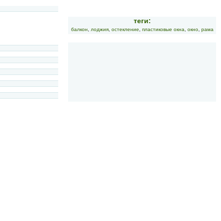
теги:
балкон
,
лоджия
,
остекление
,
пластиковые окна
,
окно
,
рама