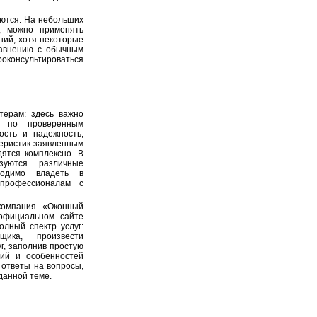
аются. На небольших
, можно применять
ний, хотя некоторые
равнению с обычным
роконсультироваться
терам: здесь важно
 по проверенным
ость и надежность,
теристик заявленным
ятся комплексно. В
зуются различные
ходимо владеть в
 профессионалам с
компания «Оконный
официальном сайте
полный спектр услуг:
ика, произвести
г, заполнив простую
ий и особенностей
 ответы на вопросы,
данной теме.