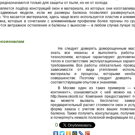
предназначаются только для защиты от пыли, но не от холода.
вляется подбор конструкций окон и материала, из которых они изготавлив
здвижные модели, если же размеры балкона позволяют развернуться
 Что касается материалов, здесь чаще всего используется пластик и алюми
кна, которые в сочетании с алюминиевым профилем более прочны по с
ется витражное остекление и балконы с выносом — в любом случае лучше п
ессионалам
Не следует доверять доморощенным мас
знать все нюансы и выполнять работы
технологиям, которые гарантируют долговечн
тепло и соответствие эксплуатационных харак
требованиям. Все работы обязательно провод
зависимости от вида утепления исполь
материалы и процессы, которыми необ
совершенстве. Поэтому следует доверять
соответствующим опытом и знаниями.
В Москве один из таких примеров — 
континент», ознакомиться с ней можно на 
http://www.okonti.ru/. Компания предоставляет 
вы можете вызвать бесплатно замерщ
предварительный расчет стоимости окон и услу
форму заказа с учетом всех ваших пожелан
балкона. Также получить консультации, получив
и почерпнуть немало полезной информации по 
0