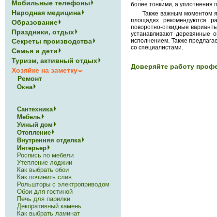
Мобильные телефоны
более тонкими, а уплотнения 
Народная медицина
Также важным моментом я
площадях рекомендуются ра
Образование
поворотно-откидные варианты.
Праздники, отдых
устанавливают деревянные о
исполнением. Также предлага
Секреты производства
со специалистами.
Семья и дети
Туризм, активный отдых
Доверяйте работу проф
Хозяйке на заметку
Ремонт
Окна
Сантехника
Мебель
Умный дом
Отопление
Внутренняя отделка
Интерьер
Роспись по мебели
Утепление лоджии
Как выбрать обои
Как починить слив
Рольшторы с электроприводом
Обои для гостиной
Печь для парилки
Декоративный камень
Как выбрать ламинат