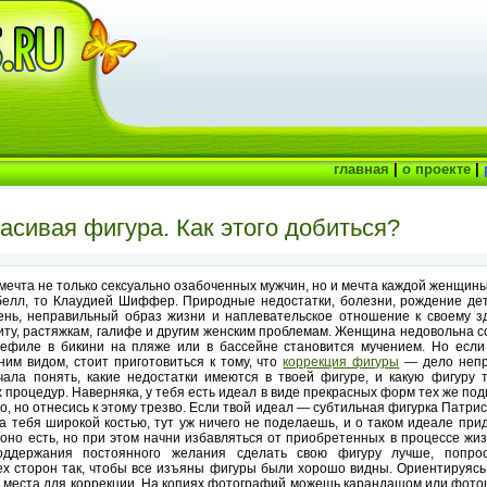
главная
|
о проекте
|
асивая фигура. Как этого добиться?
мечта не только сексуально озабоченных мужчин, но и мечта каждой женщины
белл, то Клаудией Шиффер. Природные недостатки, болезни, рождение дет
ень, неправильный образ жизни и наплевательское отношение к своему з
ту, растяжкам, галифе и другим женским проблемам. Женщина недовольна с
ефиле в бикини на пляже или в бассейне становится мучением. Но если 
им видом, стоит приготовиться к тому, что
коррекция фигуры
— дело непр
ала понять, какие недостатки имеются в твоей фигуре, и какую фигуру 
процедур. Наверняка, у тебя есть идеал в виде прекрасных форм тех же по
о, но отнесись к этому трезво. Если твой идеал — субтильная фигурка Патрис
а тебя широкой костью, тут уж ничего не поделаешь, и о таком идеале при
 оно есть, но при этом начни избавляться от приобретенных в процессе жиз
оддержания постоянного желания сделать свою фигуру лучше, попрос
ех сторон так, чтобы все изъяны фигуры были хорошо видны. Ориентируясь
е места для коррекции. На копиях фотографий можешь карандашом или фото