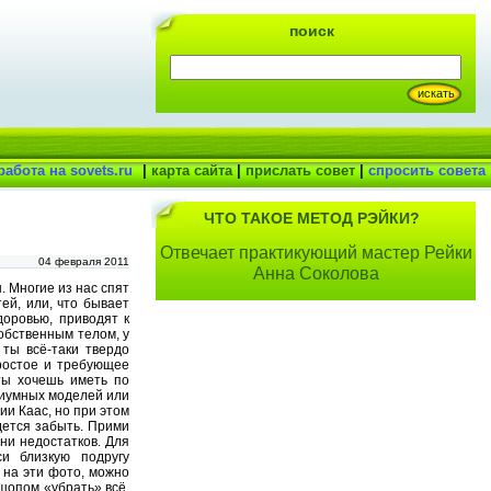
поиск
работа на sovets.ru
|
карта сайта
|
прислать совет
|
спросить совета
ЧТО ТАКОЕ МЕТОД РЭЙКИ?
Отвечает практикующий мастер Рейки
04 февраля 2011
Анна Соколова
. Многие из нас спят
ей, или, что бывает
доровью, приводят к
обственным телом, у
ты всё-таки твердо
остое и требующее
ты хочешь иметь по
диумных моделей или
ии Каас, но при этом
дется забыть. Прими
ни недостатков. Для
и близкую подругу
 на эти фото, можно
шопом «убрать» всё,