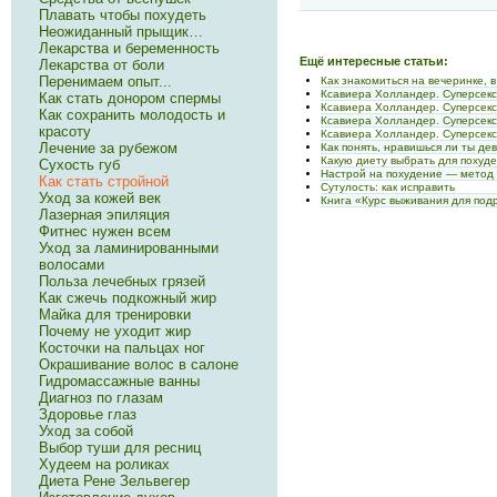
Плавать чтобы похудеть
Неожиданный прыщик…
Лекарства и беременность
Ещё интересные статьи:
Лекарства от боли
Перенимаем опыт...
Как знакомиться на вечеринке, 
Ксавиера Холландер. Суперсек
Как стать донором спермы
Ксавиера Холландер. Суперсек
Как сохранить молодость и
Ксавиера Холландер. Суперсек
красоту
Ксавиера Холландер. Суперсек
Лечение за рубежом
Как понять, нравишься ли ты де
Какую диету выбрать для похуд
Сухость губ
Настрой на похудение — метод
Как стать стройной
Сутулость: как исправить
Уход за кожей век
Книга «Курс выживания для под
Лазерная эпиляция
Фитнес нужен всем
Уход за ламинированными
волосами
Польза лечебных грязей
Как сжечь подкожный жир
Майка для тренировки
Почему не уходит жир
Косточки на пальцах ног
Окрашивание волос в салоне
Гидромассажные ванны
Диагноз по глазам
Здоровье глаз
Уход за собой
Выбор туши для ресниц
Худеем на роликах
Диета Рене Зельвегер