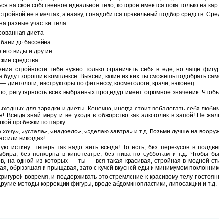
ься на своё собственное идеальное тело, которое имеется пока только на кар
стройной не в мечтах, а наяву, понадобится правильный подбор средств. Сред
на разные участки тела
рованная диета
 бани до бассейна
его виды и другие
ские средства
ения стройности тебе нужно только ограничить себя в еде, но чаще фиг
а будут хороши в комплексе. Выясни, какие из них ты сможешь подобрать сам
— диетологи, инструкторы по фитнессу, косметологи, врачи, наконец.
ло, регулярность всех выбранных процедур имеет огромное значение. Чтобы
выходных для зарядки и диеты. Конечно, иногда стоит побаловать себя люб
я! Всегда знай меру и не уходи в обжорство как алкоголик в запой! Не жал
кой пробежки по парку.
е хочу», «устала», «надоело», «сделаю завтра» и т.д. Возьми лучше на воору
ас или никогда»!
ую истину: теперь так надо жить всегда! То есть, без перекусов в полдве
ира, без попкорна в кинотеатре, без пива по субботам и т.д. Чтобы бы
ов, на одной из которых — ты — вся такая красивая, стройная в модной ст
тая, обрюзгшая и прыщавая, зато с кучей вкусной еды и минимумом поклонник
фигурой вовремя, и поддерживать это стремление к красивому телу постоянн
другие методы коррекции фигуры, вроде абдоминопластики, липосакции и т.д.