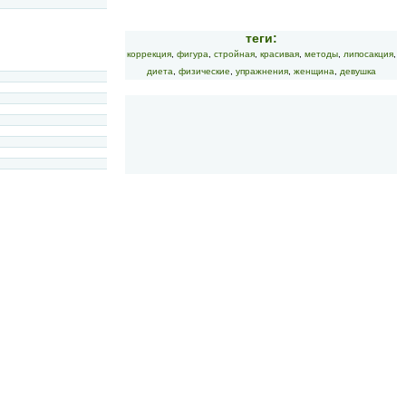
теги:
коррекция
,
фигура
,
стройная
,
красивая
,
методы
,
липосакция
,
диета
,
физические
,
упражнения
,
женщина
,
девушка