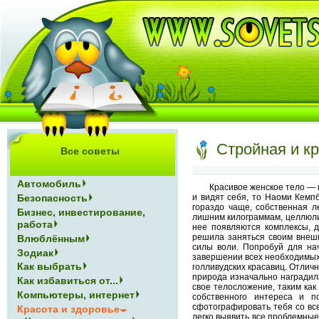
Стройная и кр
Все советы
Автомобиль
Красивое женское тело — 
и видят себя, то Наоми Кемп
Безопасность
гораздо чаще, собственная л
Бизнес, инвестирование,
лишним килограммам, целлюли
работа
нее появляются комплексы, д
решила заняться своим внешн
Влюблённым
силы воли. Попробуй для нач
Зодиак
завершении всех необходимых 
Как выбрать
голливудских красавиц. Отличн
природа изначально наградил
Как избавиться от...
свое телосложение, таким как
Компьютеры, интернет
собственного интереса и п
сфотографировать тебя со вс
Красота и здоровье
легко выявить все проблемны