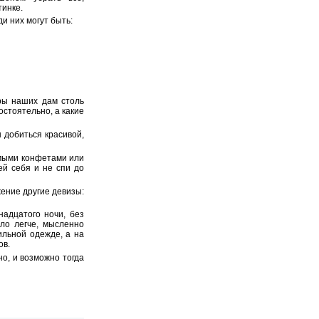
тинке.
и них могут быть:
уры наших дам столь
остоятельно, а какие
 добиться красивой,
имыми конфетами или
ей себя и не спи до
жение другие девизы:
надцатого ночи, без
ло легче, мысленно
ильной одежде, а на
ов.
о, и возможно тогда