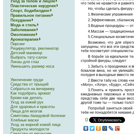
Уход за телом и лицом
что тебе не нравится и равнят
Пластическая хирургия
Но, чтобы сделать фигуру 
Спорт, бодибилдинг
1.Физические упражнения 
Правильное питание
Похудание
2.Эффективная, сбаланси
Мода и стиль
3.Водные процедуры — от
Заболевания
4.Массаж — традиционные 
Омоложение
5.Специальные косметиче
Ароматерапия
Возможно, что для обрет
Пирсинг
запущены, что все эти средств
Рециркулятор, реклинатор
тебе посоветуют специалисты 
Детский маникюр
В борьбе за идеальное те
Выбрать тату-салон
стройной фигуры, следует:
Линзы для глаз
Уменьшить размер носа
1.Забыть о праздниках и 
бокалом вина, но не увлекайс
полудня в выходные вместо лег
Увеличение груди
2.Ввести табу на слова «н
Средства от прыщей
«Могу», «Хочу», «Буду», «Сейч
Собраться на вечеринку
3.Понять и принять прост
Как подобрать аромат
ежедневных пирожных и пломб
Брови как делать
представь себе две чаши вес
Уход за кожей рук
другой тоже ты — только толс
Для здоровья и красоты
Попробуй заняться своей 
Пища для мозгов
тебе не понадобятся никакие 
Симптомы базедовой болезни
0
Хлебные маски
Уход за жирной кожей лица
Продукты молодости
Средства от веснушек