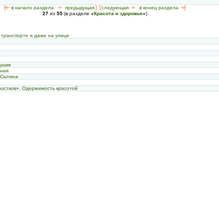
[<—
в начало раздела
<-
предыдущая
] [
следующая
->
в конец раздела
->]
27
из
55
(в разделе
«
Красота и здоровье
»
)
в транспорте и даже на улице
с
с
с
с
вушке
ения
 Сытина
ростков». Одержимость красотой