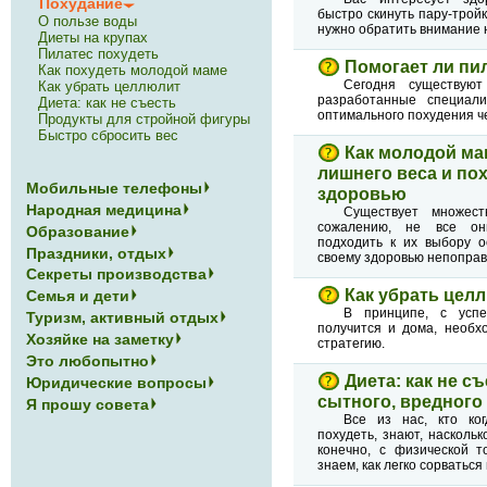
Похудание
быстро скинуть пару-трой
О пользе воды
нужно обратить внимание н
Диеты на крупах
Пилатес похудеть
Помогает ли пи
Как похудеть молодой маме
Сегодня существуют
Как убрать целлюлит
разработанные специал
Диета: как не съесть
оптимального похудения ч
Продукты для стройной фигуры
Быстро сбросить вес
Как молодой ма
лишнего веса и пох
Мобильные телефоны
здоровью
Народная медицина
Существует множест
сожалению, не все он
Образование
подходить к их выбору о
Праздники, отдых
своему здоровью непоправ
Секреты производства
Как убрать цел
Семья и дети
В принципе, с успе
Туризм, активный отдых
получится и дома, необх
Хозяйке на заметку
стратегию.
Это любопытно
Диета: как не съ
Юридические вопросы
сытного, вредного
Я прошу совета
Все из нас, кто ко
похудеть, знают, наскольк
конечно, с физической т
знаем, как легко сорваться