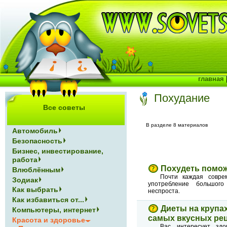
главная
Похудание
Все советы
В разделе 8 материалов
Автомобиль
Безопасность
Бизнес, инвестирование,
работа
Похудеть помо
Влюблённым
Почти каждая совре
Зодиак
употребление большого
Как выбрать
неспроста.
Как избавиться от...
Диеты на крупа
Компьютеры, интернет
самых вкусных рец
Красота и здоровье
Вас интересует здо