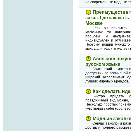
на современные модные т
Преимущества 
заказ. Где заказат
Москве
Если вы привыкли 
магазинах, то наверня
проблем. И неудивит
индивидуален и отличает
Поэтому пошив мужского
выход для тех, кто желает 
Asos.com покуп
русском языке
Британский интерн
доступный во всемирной с
широкий ассортимент од
лучших мировых брендов.
Как сделать ид
Быстро придать с
праздничный вид можно, 
Несколько простых приемо
чувствовать себя королево
Модные заколки
Сейчас заколки и раз
достигли полного рассве