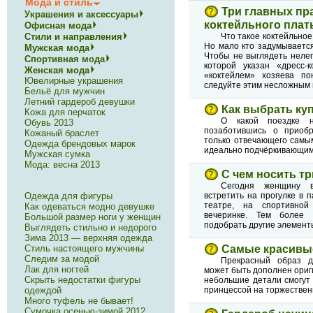
Мода и стиль
Три главных пр
Украшения и аксессуары
коктейльного плат
Офисная мода
Что такое коктейльное
Стили и направления
Но мало кто задумывается
Мужская мода
Чтобы не выглядеть нелеп
Спортивная мода
которой указан «дресс-к
Женская мода
«коктейлем» хозяева п
Ювелирные украшения
следуйте этим несложным 
Бельё для мужчин
Летний гардероб девушки
Как выбрать ку
Кожа для перчаток
О какой поездке 
Обувь 2013
позаботившись о приобр
Кожаный браслет
только отвечающего самы
Одежда брендовых марок
идеально подчёркивающим 
Мужская сумка
Мода: весна 2013
С чем носить т
Сегодня женщину 
встретить на прогулке в 
Одежда для фигуры
театре, на спортивно
Как одеваться модно девушке
вечеринке. Тем более 
Большой размер ноги у женщин
подобрать другие элемент
Выглядеть стильно и недорого
Зима 2013 — верхняя одежда
Самые красивые
Стиль настоящего мужчины
Следим за модой
Прекрасный образ д
Лак для ногтей
может быть дополнен ори
Скрыть недостатки фигуры
небольшие детали смогут
принцессой на торжествен
одеждой
Много туфель не бывает!
Сумочка осенью-зимой 2012