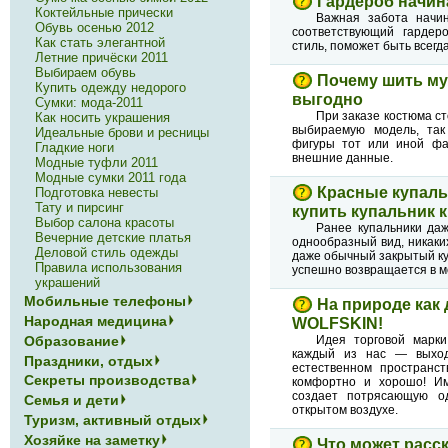
Гардероб начин
Коктейльные прически
Важная забота начи
Обувь осенью 2012
соответствующий гардер
Как стать элегантной
стиль, поможет быть всегд
Летние причёски 2011
Выбираем обувь
Почему шить му
Купить одежду недорого
выгодно
Сумки: мода-2011
При заказе костюма с
Как носить украшения
выбираемую модель, так
Идеальные брови и ресницы
фигуры тот или иной фа
Гладкие ноги
внешние данные.
Модные туфли 2011
Модные сумки 2011 года
Красные купаль
Подготовка невесты
Тату и пирсинг
купить купальник 
Выбор салона красоты
Ранее купальники даж
Вечерние детские платья
однообразный вид, никаки
Деловой стиль одежды
даже обычный закрытый ку
Правила использования
успешно возвращается в м
украшений
Мобильные телефоны
На природе как
Народная медицина
WOLFSKIN!
Образование
Идея торговой марк
каждый из нас — выход
Праздники, отдых
естественном пространст
Секреты производства
комфортно и хорошо! И
создает потрясающую о
Семья и дети
открытом воздухе.
Туризм, активный отдых
Хозяйке на заметку
Что может расс