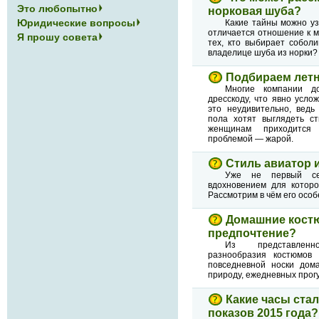
Это любопытно
норковая шуба?
Юридические вопросы
Какие тайны можно уз
отличается отношение к ми
Я прошу совета
тех, кто выбирает собол
владелице шуба из норки?
Подбираем лет
Многие компании до
дресскоду, что явно усл
это неудивительно, ведь
пола хотят выглядеть ст
женщинам приходится
проблемой — жарой.
Стиль авиатор 
Уже не первый се
вдохновением для которо
Рассмотрим в чём его особ
Домашние кост
предпочтение?
Из представлен
разнообразия костюмов
повседневной носки дома
природу, ежедневных прогу
Какие часы ста
показов 2015 года?