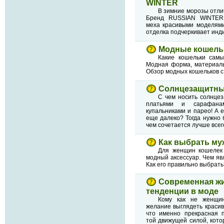
WINTER
В зимние морозы отли
Бренд RUSSIAN WINTER 
меха красивыми моделями
отделка подчеркивает инд
Модные кошельк
Какие кошельки сам
Модная форма, материалы,
Обзор модных кошельков с
Солнцезащитные
С чем носить солнцез
платьями и сарафана
купальниками и парео! А е
еще далеко? Тогда нужно 
чем сочетается лучше всег
Как выбрать му
Для женщин кошелек
модный аксессуар. Чем яв
Как его правильно выбрать
Современная жи
тенденции в моде
Кому как не женщи
желание выглядеть красив
что именно прекрасная п
той движущей силой, кот