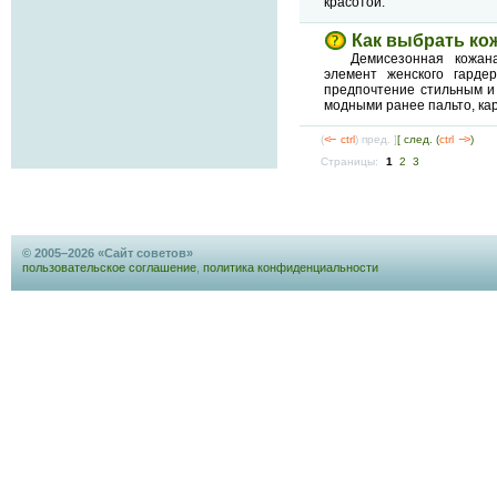
красотой.
Как выбрать ко
Демисезонная кожан
элемент женского гарде
предпочтение стильным и
модными ранее пальто, ка
(
<--
ctrl
) пред. ]
[ след. (
ctrl
-->
)
Страницы:
1
2
3
© 2005–2026 «Сайт советов»
пользовательское соглашение
,
политика конфиденциальности