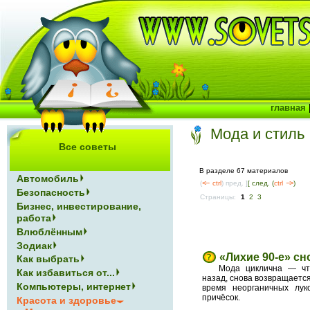
главная
Мода и стиль
Все советы
В разделе 67 материалов
Автомобиль
(
<--
ctrl
) пред. ]
[ след. (
ctrl
-->
)
Безопасность
Страницы:
1
2
3
Бизнес, инвестирование,
работа
Влюблённым
Зодиак
«Лихие 90-е» сн
Как выбрать
Мода циклична — чт
Как избавиться от...
назад, снова возвращается
Компьютеры, интернет
время неорганичных лук
причёсок.
Красота и здоровье