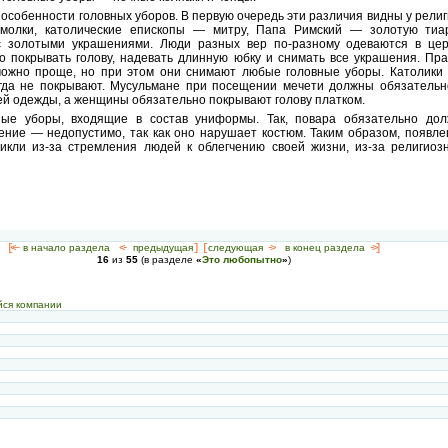
 особенности головных уборов. В первую очередь эти различия видны у рели
рмолки, католические епископы — митру, Папа Римский — золотую тиа
 золотыми украшениями. Люди разных вер по-разному одеваются в цер
 покрывать голову, надевать длинную юбку и снимать все украшения. Пр
можно проще, но при этом они снимают любые головные уборы. Католики 
гда не покрывают. Мусульмане при посещении мечети должны обязательно
ей одежды, а женщины обязательно покрывают голову платком.
вные уборы, входящие в состав униформы. Так, повара обязательно дол
ние — недопустимо, так как оно нарушает костюм. Таким образом, появле
икли из-за стремления людей к облегчению своей жизни, из-за религиоз
[<—
в начало раздела
<-
предыдущая
] [
следующая
->
в конец раздела
->]
16
из
55
(в разделе
«
Это любопытно
»
)
йся компании