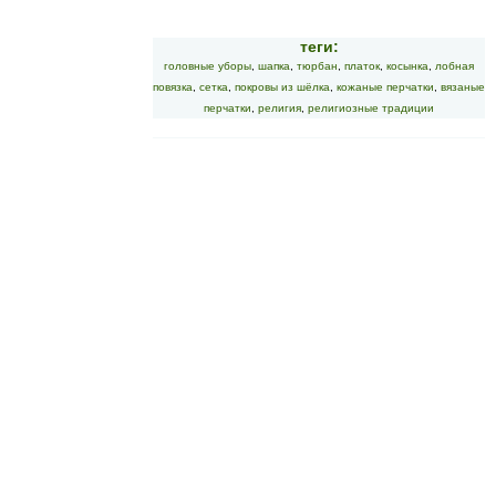
теги:
головные уборы
,
шапка
,
тюрбан
,
платок
,
косынка
,
лобная
повязка
,
сетка
,
покровы из шёлка
,
кожаные перчатки
,
вязаные
перчатки
,
религия
,
религиозные традиции