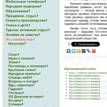
Мобильные телефоны
Религия также обусловила
Народная медицина
еврейские раввины носят е
патриархи — белый куколь с
Образование
женщины должны обязательно
Праздники, отдых
тоже должны одеваться как 
Секреты производства
хорошую одежду, голову нико
надевать никакой обтягивающ
Семья и дети
Кроме этого, есть голо
Туризм, активный отдых
военные — фуражки. Отступле
Хозяйке на заметку
было неслучайным. Они возн
предписаний общества.
Это любопытно
Искусство
0
Спорт
Наука и техника
Этикет
Пословицы и поговорки
Ещё интересные статьи:
Крылатые слова
Игры с намёком для разгулявше
Народные приметы
Как выбрать шапку-ушанку
Словарь имён
Как избавиться от комаров
Вопросы о погоде
Как избавиться от комаров
Как избавиться от комаров
Яды, наркотики
Как избавиться от комаров
Гадания
Как избавиться от комаров
Столицы
Как избавиться от комаров
Как избавиться от комаров
101 Дзенская история
Как избавиться от комаров
История
Словари