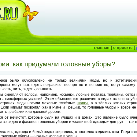
главная
|
о проекте
|
рии: как придумали головные уборы?
оров было обусловлено не только веяниями моды, но и эстетически
роны могут выглядеть некрасиво, неопрятно и неприятно, могут самому 
 есть, пить, видеть, слышать.
ы скрепляют волосы, например, косынки, лобные повязки, тюрбаны, сетки 
 атмосферных условий. Этим объясняется различие в видах головных убо
х странах люди носили меховые тяжёлые
шапки
, а в тёплых южных стран
Если климат позволял (как в Риме и Греции), то головные уборы и вовсе не
хоты, рыбалки или дальней дороги.
ся от нечистот, которые были на улицах и в домах. Это явление было оче
ство видов и фасонов головных уборов и «защитной одежды» для рук — так 
вались, одежда и бельё редко стирались, в постелях водились вши. Ради за
 головные уборы — ночные колпаки и чепцы.