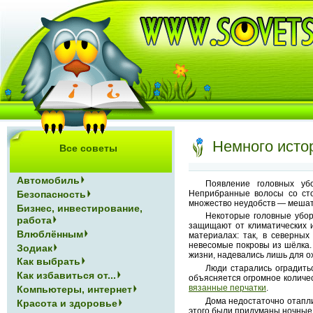
Немного исто
Все советы
Автомобиль
Появление головных уб
Неприбранные волосы со сто
Безопасность
множество неудобств — мешать
Бизнес, инвестирование,
Некоторые головные убор
работа
защищают от климатических и
Влюблённым
материалах: так, в северны
невесомые покровы из шёлка. 
Зодиак
жизни, надевались лишь для о
Как выбрать
Люди старались оградить
Как избавиться от...
объясняется огромное количе
вязанные перчатки
.
Компьютеры, интернет
Дома недостаточно отапли
Красота и здоровье
этого были придуманы ночные