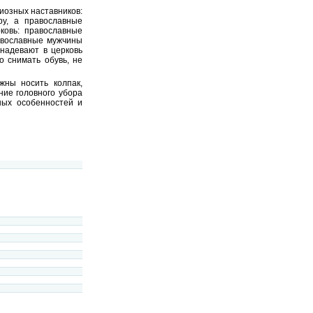
гиозных наставников:
ру, а православные
ковь: православные
авославные мужчины
надевают в церковь
 снимать обувь, не
жны носить колпак,
ние головного убора
ных особенностей и