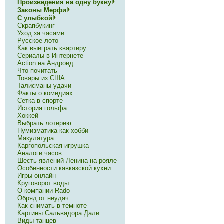
Произведения на одну букву
Законы Мерфи
С улыбкой
Скрапбукинг
Уход за часами
Русское лото
Как выиграть квартиру
Сериалы в Интернете
Action на Андроид
Что почитать
Товары из США
Талисманы удачи
Факты о комедиях
Сетка в спорте
История гольфа
Хоккей
Выбрать лотерею
Нумизматика как хобби
Макулатура
Каргопольская игрушка
Аналоги часов
Шесть явлений Ленина на рояле
Особенности кавказской кухни
Игры онлайн
Круговорот воды
О компании Rado
Обряд от неудач
Как снимать в темноте
Картины Сальвадора Дали
Виды танцев