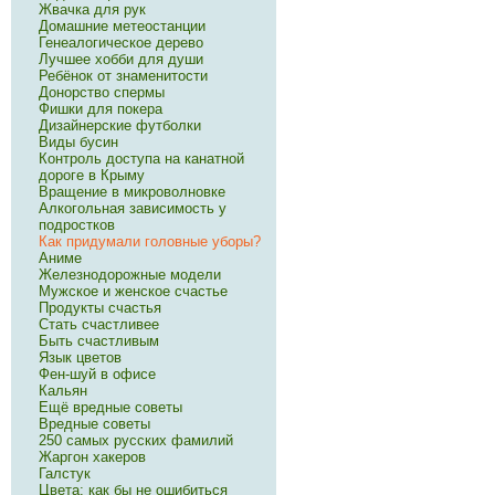
Жвачка для рук
Домашние метеостанции
Генеалогическое дерево
Лучшее хобби для души
Ребёнок от знаменитости
Донорство спермы
Фишки для покера
Дизайнерские футболки
Виды бусин
Контроль доступа на канатной
дороге в Крыму
Вращение в микроволновке
Алкогольная зависимость у
подростков
Как придумали головные уборы?
Аниме
Железнодорожные модели
Мужское и женское счастье
Продукты счастья
Стать счастливее
Быть счастливым
Язык цветов
Фен-шуй в офисе
Кальян
Ещё вредные советы
Вредные советы
250 самых русских фамилий
Жаргон хакеров
Галстук
Цвета: как бы не ошибиться