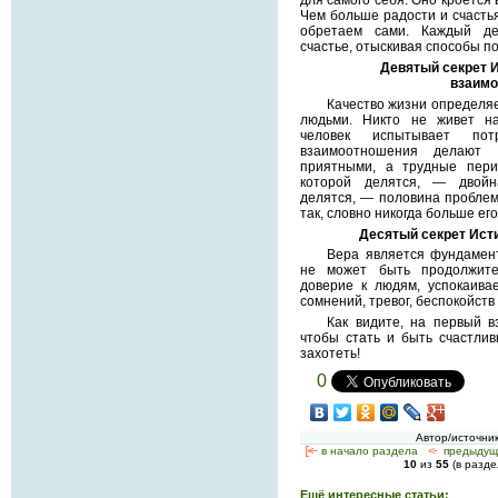
для самого себя. Оно кроется 
Чем больше радости и счасть
обретаем сами. Каждый де
счастье, отыскивая способы п
Девятый секрет 
взаимо
Качество жизни определя
людьми. Никто не живет н
человек испытывает пот
взаимоотношения делают
приятными, а трудные пери
которой делятся, — двойн
делятся, — половина проблем
так, словно никогда больше его
Десятый секрет Ист
Вера является фундамен
не может быть продолжите
доверие к людям, успокаива
сомнений, тревог, беспокойств 
Как видите, на первый в
чтобы стать и быть счастлив
захотеть!
0
Автор/источни
[<—
в начало раздела
<-
предыдущ
10
из
55
(в разд
Ещё интересные статьи: