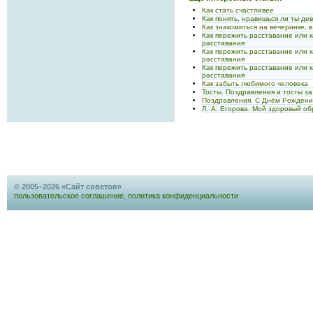
Как стать счастливее
Как понять, нравишься ли ты де
Как знакомиться на вечеринке, 
Как пережить расставание или 
расставания
Как пережить расставание или 
расставания
Как пережить расставание или 
расставания
Как забыть любимого человека
Тосты. Поздравления и тосты з
Поздравления. С Днём Рождения
Л. А. Егорова. Мой здоровый о
© 2005–2026 «Сайт советов»
пользовательское соглашение
,
политика конфиденциальности