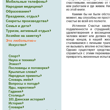
Мобильные телефоны
счастливыми, независимо от т
Народная медицина
кем работаем и где живем. Н
из этой книги.
Образование
Какими бы ни были обсто
Праздники, отдых
момент, мы способны не прост
Секреты производства
счастье во всей его полноте.
Семья и дети
Истинное Счастье заклю
подавленности и страданий
Туризм, активный отдых
удовлетворения и восхищени
Хозяйке на заметку
человек может или должен пр
конце концов, в нашей жиз
Это любопытно
сталкиваемся с личными траге
Искусство
не вызывать вполне естествен
Однако существуют средств
справиться с этими пережива
Спорт
превратить жизненные испыта
Наука и техника
Этикет
Пословицы и поговорки
Крылатые слова
Народные приметы
Словарь имён
Вопросы о погоде
Яды, наркотики
Гадания
Столицы
101 Дзенская история
История
Словари