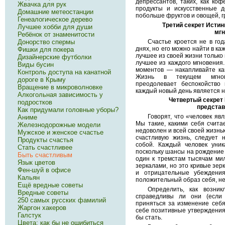
депрессантов, таких, как коф
Жвачка для рук
продукты и искусственные д
Домашние метеостанции
побольше фруктов и овощей, г
Генеалогическое дерево
Третий секрет Истин
Лучшее хобби для души
мгн
Ребёнок от знаменитости
Счастье кроется не в год
Донорство спермы
днях, но его можно найти в к
Фишки для покера
лучшее из своей жизни только 
Дизайнерские футболки
лучшее из каждого мгновения
Виды бусин
моментов — накапливайте ка
Контроль доступа на канатной
Жизнь в текущем мгнове
дороге в Крыму
преодолевает беспокойство 
Вращение в микроволновке
каждый новый день является н
Алкогольная зависимость у
Четвертый секрет
подростков
представ
Как придумали головные уборы?
Говорят, что «человек явл
Аниме
Мы такие, какими себя счита
Железнодорожные модели
недоволен и всей своей жизнью
Мужское и женское счастье
счастливую жизнь, следует 
Продукты счастья
собой. Каждый человек уник
Стать счастливее
поскольку шансы на рождение 
Быть счастливым
один к тремстам тысячам ми
Язык цветов
зеркалами, но это кривые зер
Фен-шуй в офисе
и отрицательные убеждени
Кальян
положительный образ себя, н
Ещё вредные советы
Определить, как возник
Вредные советы
справедливы ли они (если
250 самых русских фамилий
приняться за изменение себя
Жаргон хакеров
себе позитивные утверждения 
Галстук
бы стать.
Цвета: как бы не ошибиться