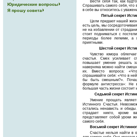
Вести себя так, как будт
Юридические вопросы
Спрашивать самого себя, что в
в себе вы относитесь с уважен
Я прошу совета
Пятый секрет Исти
Цели придают нашей жизн
есть цель, мы сосредоточивае
не на избавлении от страдани
стоит подниматься с постел
периоды более легкими, а
приятными.
Шестой секрет Исти
Чувство юмора облегча
счастья. Смех усиливает с
повышает умение решать за
наверняка можно найти смешн
их. Вместо вопроса: «Чт
спрашивайте себя: «Что в ней
бы быть смешным?». Почащ
формуле антистресса»: Не 
большая часть жизни состоит 
Седьмой секрет Истин
Умение прощать являет
Истинного Счастья. Невозмо
остались ненависть и обиды
страдает никто, кроме 
представляют собой уроки ж
самого себя.
Восьмой секрет Истинног
Счастье нельзя найти в 