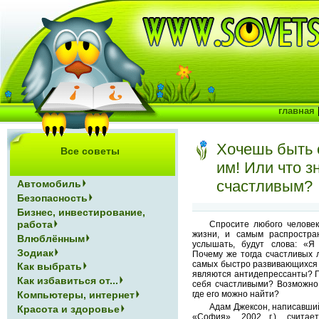
главная
Хочешь быть 
Все советы
им! Или что з
счастливым?
Автомобиль
Безопасность
Бизнес, инвестирование,
работа
Спросите любого человек
жизни, и самым распростра
Влюблённым
услышать, будут слова: «Я
Зодиак
Почему же тогда счастливых 
самых быстро развивающихся 
Как выбрать
являются антидепрессанты? П
Как избавиться от...
себя счастливыми? Возможно,
где его можно найти?
Компьютеры, интернет
Адам Джексон, написавший 
Красота и здоровье
«София», 2002 г.), счита