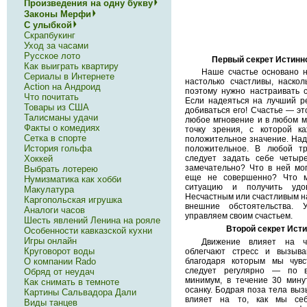
Произведения на одну букву
Законы Мерфи
С улыбкой
Скрапбукинг
Уход за часами
Русское лото
Первый секрет Истинн
Как выиграть квартиру
Наше счастье основано 
Сериалы в Интернете
настолько счастливы, наско
Action на Андроид
поэтому нужно настраивать 
Что почитать
Если надеяться на лучший ре
Товары из США
добиваться его! Счастье — эт
Талисманы удачи
любое мгновение и в любом м
Факты о комедиях
точку зрения, с которой к
Сетка в спорте
положительное значение. Надо
История гольфа
положительное. В любой тр
Хоккей
следует задать себе четыр
замечательно? Что в ней мо
Выбрать лотерею
еще не совершенно? Что м
Нумизматика как хобби
ситуацию и получить удо
Макулатура
Несчастным или счастливым на
Каргопольская игрушка
внешние обстоятельства.
Аналоги часов
управляем своим счастьем.
Шесть явлений Ленина на рояле
Второй секрет Исти
Особенности кавказской кухни
Игры онлайн
Движение влияет на чу
Круговорот воды
облегчают стресс и вызыва
О компании Rado
благодаря которым мы чувс
следует регулярно — по в
Обряд от неудач
минимум, в течение 30 мину
Как снимать в темноте
осанку. Бодрая поза тела вы
Картины Сальвадора Дали
влияет на то, как мы себ
Виды танцев