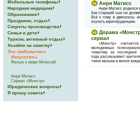
Мобильные телефоны
Анри Матисс
Народная медицина
Анри Матисс родился в
Как старший сын он долже
Образование
Всё к тому и двигалось:
Праздники, отдых
изучать юриспруденцию.
Секреты производства
Дорама «Монст
Семья и дети
сериал
Туризм, активный отдых
«Монстр» считаетс
Хозяйке на заметку
молодежных телесериал
Это любопытно
тематику за последнее 
Искусство
года рассказывает зрител
такое музыка в жизни каждо
Фильм о мире Minecraft
Анри Матисс
Сериал «Монстр»
Юридические вопросы
Я прошу совета