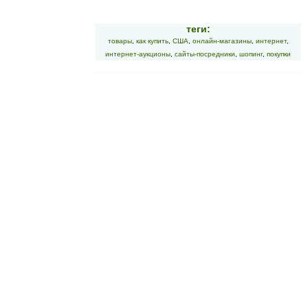
теги:
товары
,
как купить
,
США
,
онлайн-магазины
,
интернет
,
интернет-аукционы
,
сайты-посредники
,
шопинг
,
покупки