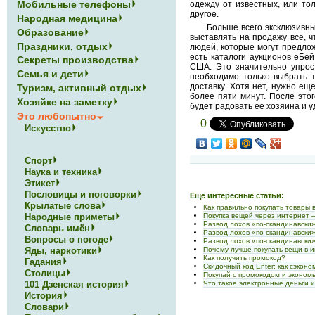
Мобильные телефоны
одежду от известных, или то
другое.
Народная медицина
Больше всего эксклюзивны
Образование
выставлять на продажу все, ч
Праздники, отдых
людей, которые могут предло
есть каталоги аукционов еБе
Секреты производства
США. Это значительно упрост
Семья и дети
необходимо только выбрать т
доставку. Хотя нет, нужно ещ
Туризм, активный отдых
более пяти минут. После это
Хозяйке на заметку
будет радовать ее хозяина и 
Это любопытно
0
Искусство
Спорт
Наука и техника
Этикет
Пословицы и поговорки
Ещё интересные статьи:
Крылатые слова
Как правильно покупать товары 
Народные приметы
Покупка вещей через интернет 
Развод лохов «по-скандинавски
Словарь имён
Развод лохов «по-скандинавски
Вопросы о погоде
Развод лохов «по-скандинавски
Яды, наркотики
Почему лучше покупать вещи в 
Как получить промокод?
Гадания
Скидочный код Enter: как сэконо
Столицы
Покупай с промокодом и экономь
101 Дзенская история
Что такое электронные деньги и
История
Словари