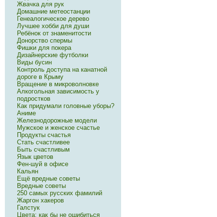
Жвачка для рук
Домашние метеостанции
Генеалогическое дерево
Лучшее хобби для души
Ребёнок от знаменитости
Донорство спермы
Фишки для покера
Дизайнерские футболки
Виды бусин
Контроль доступа на канатной
дороге в Крыму
Вращение в микроволновке
Алкогольная зависимость у
подростков
Как придумали головные уборы?
Аниме
Железнодорожные модели
Мужское и женское счастье
Продукты счастья
Стать счастливее
Быть счастливым
Язык цветов
Фен-шуй в офисе
Кальян
Ещё вредные советы
Вредные советы
250 самых русских фамилий
Жаргон хакеров
Галстук
Цвета: как бы не ошибиться