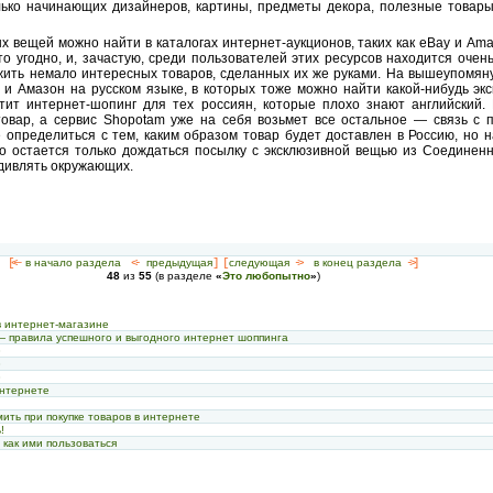
лько начинающих дизайнеров, картины, предметы декора, полезные товар
х вещей можно найти в каталогах интернет-аукционов, таких как eBay и Ama
то угодно, и, зачастую, среди пользователей этих ресурсов находится очен
жить немало интересных товаров, сделанных их же руками. На вышеупомя
й и Амазон на русском языке, в которых тоже можно найти какой-нибудь эк
ит интернет-шопинг для тех россиян, которые плохо знают английский. 
овар, а сервис Shopotam уже на себя возьмет все остальное — связь с 
е определиться с тем, каким образом товар будет доставлен в Россию, но н
го остается только дождаться посылку с эксклюзивной вещью из Соединен
удивлять окружающих.
[<—
в начало раздела
<-
предыдущая
] [
следующая
->
в конец раздела
->]
48
из
55
(в разделе
«
Это любопытно
»
)
в интернет-магазине
— правила успешного и выгодного интернет шоппинга
»
»
»
интернете
мить при покупке товаров в интернете
!
 как ими пользоваться