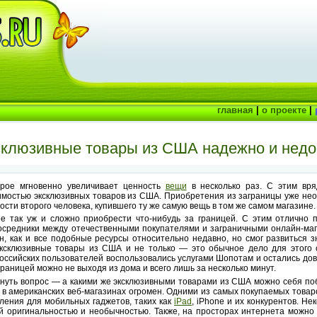
главная
|
о проекте
|
ксклюзивные товары из США надежно и недо
орое мгновенно увеличивает ценность
вещи
в несколько раз. С этим вря
чимостью эксклюзивных товаров из США. Приобретения из заграницы уже нео
ости второго человека, купившего ту же самую вещь в том же самом магазине.
е так уж и сложно приобрести что-нибудь за границей. С этим отлично 
посредники между отечественными покупателями и заграничными онлайн-ма
, как и все подобные ресурсы относительно недавно, но смог развиться 
эксклюзивные товары из США и не только — это обычное дело для этого 
оссийских пользователей воспользовались услугами Шопотам и остались до
границей можно не выходя из дома и всего лишь за несколько минут.
кнуть вопрос — а какими же эксклюзивными товарами из США можно себя п
 в американских веб-магазинах огромен. Одними из самых покупаемых товар
ления для мобильных гаджетов, таких как
iPad
, iPhone и их конкурентов. Н
й оригинальностью и необычностью. Также, на просторах интернета можно