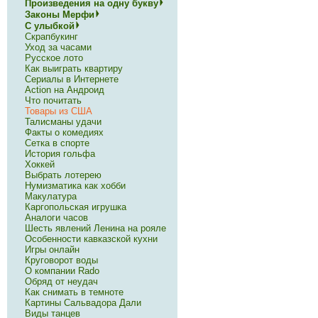
Произведения на одну букву
Законы Мерфи
С улыбкой
Скрапбукинг
Уход за часами
Русское лото
Как выиграть квартиру
Сериалы в Интернете
Action на Андроид
Что почитать
Товары из США
Талисманы удачи
Факты о комедиях
Сетка в спорте
История гольфа
Хоккей
Выбрать лотерею
Нумизматика как хобби
Макулатура
Каргопольская игрушка
Аналоги часов
Шесть явлений Ленина на рояле
Особенности кавказской кухни
Игры онлайн
Круговорот воды
О компании Rado
Обряд от неудач
Как снимать в темноте
Картины Сальвадора Дали
Виды танцев