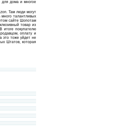
ы для дома и многое
zon. Там люди могут
ь много талантливых
нутом сайте Шопотам
склюзивный товар из
В итоге покупателю
продавцом, оплату и
а это тоже уйдет не
ных Штатов, которая