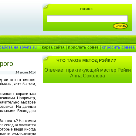
поиск
работа на sovets.ru
|
карта сайта
|
прислать совет
|
спросить совета
ЧТО ТАКОЕ МЕТОД РЭЙКИ?
рого
Отвечает практикующий мастер Рейки
24 июня 2014
Анна Соколова
д ли кто-то сможет
бычны, хотя бы тем,
помогает справиться
газинами. Например,
значительно быстрее
сервиса. На данный
вольными. Благодаря
обалывать? На самом
ов сегодня являются
екоторые вещи иногда
 найти эксклюзивную