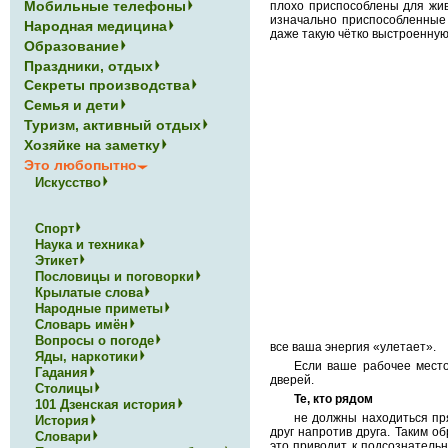
Мобильные телефоны
плохо приспособлены для жив
изначально приспособленные 
Народная медицина
даже такую чётко выстроенную
Образование
Праздники, отдых
Секреты производства
Семья и дети
Туризм, активный отдых
Хозяйке на заметку
Это любопытно
Искусство
Спорт
Наука и техника
Этикет
Пословицы и поговорки
Крылатые слова
Народные приметы
Словарь имён
Вопросы о погоде
все ваша энергия «улетает».
Яды, наркотики
Если ваше рабочее место 
Гадания
дверей.
Столицы
Те, кто рядом
101 Дзенская история
не должны находиться пр
История
друг напротив друга. Таким о
Словари
это приводит к подсознатель