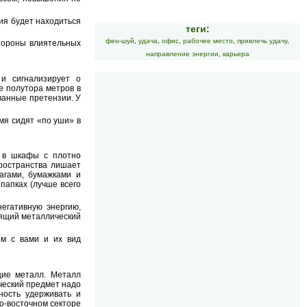
ия будет находиться
теги:
фен-шуй
,
удача
,
офис
,
рабочее место
,
привлечь удачу
,
тороны влиятельных
направление энергии
,
карьера
и сигнализирует о
е полутора метров в
ванные претензии. У
емя сидят «по уши» в
ь в шкафы с плотно
ространства лишает
агами, бумажками и
папках (лучше всего
егативную энергию,
тящий металлический
ом с вами и их вид
щие металл. Металл
ческий предмет надо
ность удерживать и
о-восточном секторе