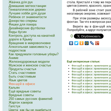
Жвачка для рук
стола. Кристалл к тому же пе
цветов (синего, красного, оран
Домашние метеостанции
Генеалогическое дерево
В рабочей зоне стоит раз
Лучшее хобби для души
негативную энергию, освежает
Ребёнок от знаменитости
При этом размеры аксесс
Донорство спермы
фонтан. Так что в вопросах р
Фишки для покера
Верите вы в фэн-шуй или
Дизайнерские футболки
Попробуйте, а вдруг получится
Виды бусин
Контроль доступа на канатной
0
дороге в Крыму
Вращение в микроволновке
Алкогольная зависимость у
подростков
Как придумали головные уборы?
Аниме
Железнодорожные модели
Ещё интересные статьи:
Мужское и женское счастье
Фен-шуй в офисе: привлекаем у
Продукты счастья
Фен-шуй в офисе: привлекаем у
Фен-шуй в офисе: привлекаем у
Стать счастливее
Фен-шуй в офисе: привлекаем у
Быть счастливым
Фен-шуй в офисе: привлекаем у
Язык цветов
Фен-шуй в офисе: привлекаем у
Фен-шуй в офисе
Фен-шуй в офисе: привлекаем у
Фен-шуй в офисе: привлекаем у
Кальян
Фен-шуй в офисе: привлекаем у
Ещё вредные советы
Фен-шуй в офисе: привлекаем у
Вредные советы
250 самых русских фамилий
Жаргон хакеров
Галстук
Цвета: как бы не ошибиться