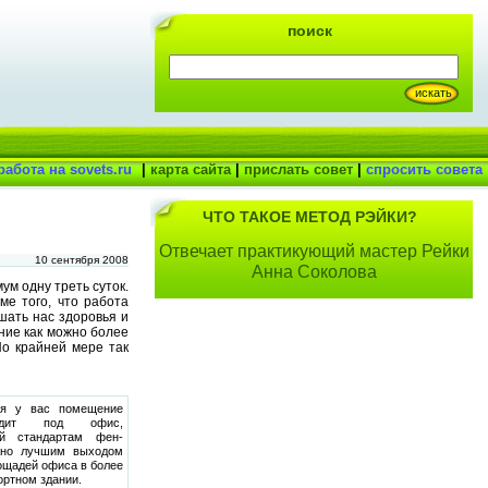
поиск
работа на sovets.ru
|
карта сайта
|
прислать совет
|
спросить совета
ЧТО ТАКОЕ МЕТОД РЭЙКИ?
Отвечает практикующий мастер Рейки
10 сентября 2008
Анна Соколова
ум одну треть суток.
ме того, что работа
шать нас здоровья и
ние как можно более
По крайней мере так
я у вас помещение
одит под офис,
ий стандартам фен-
жно лучшим выходом
ощадей офиса в более
ртном здании.