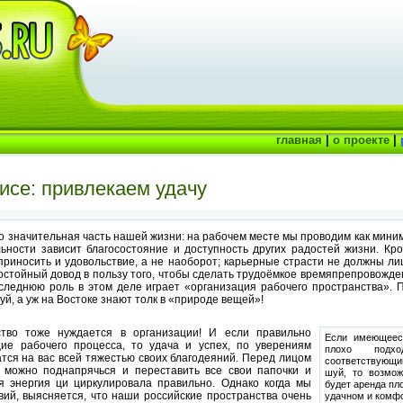
главная
|
о проекте
|
исе: привлекаем удачу
то значительная часть нашей жизни: на рабочем месте мы проводим как миним
ности зависит благосостояние и доступность других радостей жизни. Кро
приносить и удовольствие, а не наоборот; карьерные страсти не должны ли
остойный довод в пользу того, чтобы сделать трудоёмкое времяпрепровожде
леднюю роль в этом деле играет «организация рабочего пространства». 
, а уж на Востоке знают толк в «природе вещей»!
ство тоже нуждается в организации! И если правильно
Если имеющеес
ие рабочего процесса, то удача и успех, по уверениям
плохо подх
тся на вас всей тяжестью своих благодеяний. Перед лицом
соответствующ
ж можно поднапрячься и переставить все свои папочки и
шуй, то возмо
ая энергия ци циркулировала правильно. Однако когда мы
будет аренда пл
вий, выясняется, что наши российские пространства очень
удачном и комфо