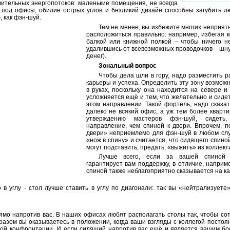
ительных энергопотоков: маленькие помещения, не всегда
под офисы, обилие острых углов и безликий дизайн способны загубить л
, как фэн-шуй.
Тем не менее, вы избежите многих неприятн
расположиться правильно: например, избегая 
балкой или книжной полкой – чтобы ничего н
удалившись от всевозможных проводочков – шнур
денег).
Зональный вопрос
Чтобы дела шли в гору, надо разместить р
карьеры и успеха. Определить эту зону возможн
в руках, поскольку она находится на севере и 
усложняется ещё и тем, что желательно и сидет
этом направлении. Такой фортель, надо сказа
далеко не всякий офис, а уж тем более кварти
утверждению мастеров фэн-шуй, сидеть
направление, чем спиной к двери. Впрочем, 
двери» неприемлемо для фэн-шуй в любом слу
«нож в спину» и считается, что сидящего спино
могут подставить, предать, «выжить» из коллект
Лучше всего, если за вашей спиной 
гарантирует вам поддержку, в отличие, наприме
спиной также неблагоприятно сказывается на ка
в углу - стол лучше ставить в углу по диагонали: так вы «нейтрализуете»
ямо напротив вас. В наших офисах любят располагать столы так, чтобы со
бразом вы оказываетесь в положении, когда ваши взгляды с коллегой постоя
ной конфронтации. И если сидящий напротив вас ещё и является вашим б