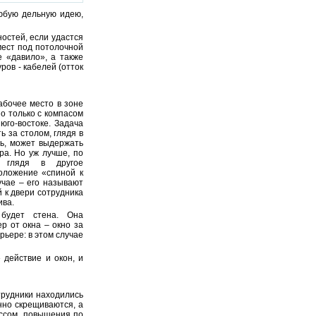
юбую дельную идею,
остей, если удастся
мест под потолочной
е «давило», а также
ов - кабелей (отток
абочее место в зоне
о только с компасом
юго-востоке. Задача
ь за столом, глядя в
ть, может выдержать
ра. Но уж лучше, по
, глядя в другое
положение «спиной к
чае – его называют
й к двери сотрудника
ива.
будет стена. Она
р от окна – окно за
рьере: в этом случае
 действие и окон, и
трудники находились
нно скрещиваются, а
оссом, повышения по