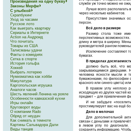
Произведения на одну букву
службе уж точно можно не ожи
Законы Мерфи
Лучше всего располагать 
С улыбкой
через несколько кабинетов.
Скрапбукинг
Присутствие значимых ос
Уход за часами
персон.
Русское лото
Как выиграть квартиру
Всё дело в размере
Сериалы в Интернете
Размер стола тоже име
Action на Андроид
перспективных возможностях.
Что почитать
длину и метра в ширину. Мен
Товары из США
руководителей рангом помень
Талисманы удачи
Исключение составляют тол
Факты о комедиях
бумагах.
Сетка в спорте
В пределах досягаемост
История гольфа
должно быть всё, что м
Хоккей
закрывающимися дверцами. Н
Выбрать лотерею
человека ясности мысли и т
Нумизматика как хобби
бумажонками, по философии фэ
Макулатура
красного или синего цвета) или
Каргопольская игрушка
В правом углу неплохо р
Аналоги часов
исходящую из других частей к
Шесть явлений Ленина на рояле
предмет – для привлечения фи
Особенности кавказской кухни
И не забудьте «поселит
Игры онлайн
простимулирует вас на ещё бо
Круговорот воды
О компании Rado
Дело в мелочах
Обряд от неудач
Для дополнительной акт
Как снимать в темноте
связан с деньгами и привлечё
Картины Сальвадора Дали
в левом углу по диагонали.
Виды танцев
сохранять информацию. Чтобы