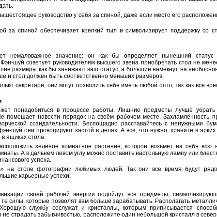
дать.
вышестоящее руководство у себя за спиной, даже если место его расположен
об за спиной обеспечивает крепкий тыл и символизирует поддержку со с
ет немаловажное значение: он как бы определяет нынешний статус 
 Фэн-шуй советует руководителям высшего звена приобретать стол не мене
ьшие размеры как бы занижают ваш статус, а большие намекнут на необосно
ше и стол должен быть соответственно меньших размеров.
ько секретари, они могут позволить себе иметь любой стол, так как всё вр
и
ожет понадобиться в процессе работы. Лишние предметы лучше убрат
е помешает навести порядок на своём рабочем месте. Захламлённость п
ворческой созидательности. Беспощадно расставайтесь с ненужными бум
н-шуй они провоцируют застой в делах. А всё, что нужно, храните в ярких 
 в ящиках стола.
асположить зелёное комнатное растение, которое возьмёт на себя всю н
омнаты. А в дальнем левом углу можно поставить настольную лампу или блес
нансового успеха.
ь» на столе фотографии любимых людей. Так они всё время будут ряд
льшие карьерные успехи.
ивизации своей рабочей энергии подойдут все предметы, символизирую
т те силы, которые позволят вам больше зарабатывать. Располагать металли
 Хорошую службу сослужат и кристаллы, которым приписывается способ
 не страдать забывчивостью, расположите один небольшой кристалл в север