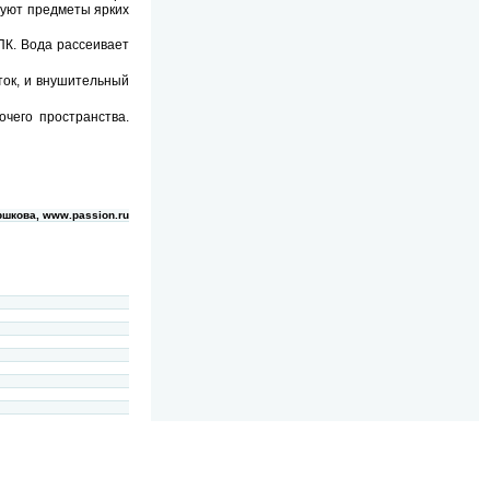
вуют предметы ярких
ПК. Вода рассеивает
ток, и внушительный
очего пространства.
шкова, www.passion.ru