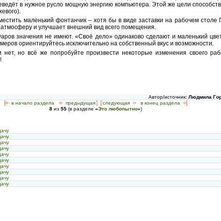
реведёт в нужное русло мощную энергию компьютера. Этой же цели способст
жевого).
местить маленький фонтанчик – хотя бы в виде заставки на рабочем столе 
 атмосферу и улучшает внешний вид всего помещения.
уаров значения не имеют. «Своё дело» одинаково сделают и маленький цве
азмеров ориентируйтесь исключительно на собственный вкус и возможности.
 нет, но всё же попробуйте произвести некоторые изменения своего раб
!
Автор/источник:
Людмила Гор
[<—
в начало раздела
<-
предыдущая
] [
следующая
->
в конец раздела
->]
8
из
55
(в разделе
«
Это любопытно
»
)
дачу
дачу
дачу
дачу
дачу
дачу
дачу
дачу
дачу
дачу