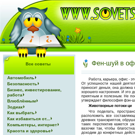
Фен-шуй в оф
Все советы
Автомобиль
Работа, карьера, офис - э
От успешности нашей деятель
Безопасность
приносит деньги, она должна 
Бизнес, инвестирование,
хорошего настроения. И это д
работа
приятным и полезным. Не пос
утверждает философия фэн-шуй
Влюблённым
Животворные потоки ци
Зодиак
Что поделать, простран
Как выбрать
расположить все составляющ
Как избавиться от...
древних транскриптов, обруша
таких перспектив кажется у
Компьютеры, интернет
вазочки так, чтобы благостн
Красота и здоровье
доходим до конкретных дейст