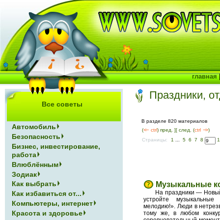
главная
Праздники, о
Все советы
В разделе 820 материалов
Автомобиль
(
<--
ctrl
) пред. ]
[ след. (
ctrl
-->
)
Безопасность
Страницы:
1
...
5
6
7
8
Бизнес, инвестирование,
работа
Влюблённым
Зодиак
Как выбрать
Музыкальные к
На праздники — Новый
Как избавиться от...
устройте музыкальные 
Компьютеры, интернет
мелодию!». Люди в нетрез
Красота и здоровье
тому же, в любом конкур
соревновательный момент 