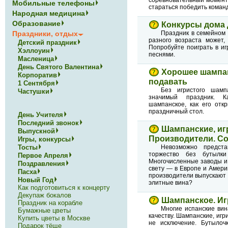
Мобильные телефоны
стараться победить команд
Народная медицина
Образование
Конкурсы дома 
Праздники, отдых
Праздник в семейном 
разного возраста может,
Детский праздник
Попробуйте поиграть в иг
Хэллоуин
песнями.
Масленица
День Святого Валентина
Хорошее шампан
Корпоратив
подавать
1 Сентября
Без игристого шамп
Частушки
значимый праздник. 
шампанское, как его отк
праздничный стол.
День Учителя
Последний звонок
Шампанские, иг
Выпускной
Производители. Со
Игры, конкурсы
Тосты
Невозможно предст
торжество без бутылки
Первое Апреля
Многочисленные заводы и
Поздравления
свету — в Европе и Амери
Пасха
производители выпускают 
Новый Год
элитные вина?
Как подготовиться к концерту
Декупаж бокалов
Шампанское. Иг
Праздник на корабле
Многие испанские вин
Бумажные цветы
качеству. Шампанские, иг
Купить цветы в Москве
не исключение. Бутылочк
Подарок тёще