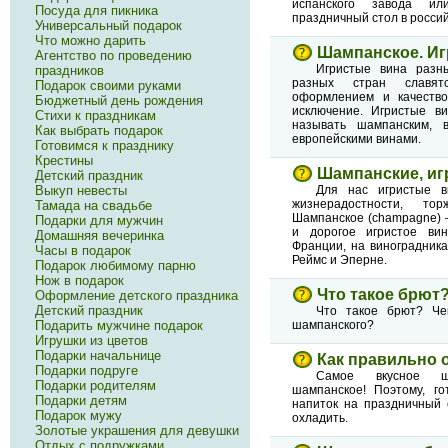
испанского завода и
Посуда для пикника
праздничный стол в россий
Универсальный подарок
Что можно дарить
Шампанское. Иг
Агентство по проведению
Игристые вина разн
праздников
разных стран славят
Подарок своими руками
оформлением и качество
Бюджетный день рождения
исключение. Игристые в
Стихи к праздникам
называть шампанским, 
Как выбрать подарок
европейскими винами.
Готовимся к празднику
Крестины
Шампанские, иг
Детский праздник
Выкуп невесты
Для нас игристые 
жизнерадостности, тор
Тамада на свадьбе
Шампанское (champagne) 
Подарки для мужчин
и дорогое игристое ви
Домашняя вечеринка
Франции, на виноградника
Часы в подарок
Реймс и Эперне.
Подарок любимому парню
Нож в подарок
Что такое брют
Оформление детского праздника
Детский праздник
Что такое брют? Че
Подарить мужчине подарок
шампанского?
Игрушки из цветов
Подарки начальнице
Как правильно 
Подарки подруге
Самое вкусное ш
Подарки родителям
шампанское! Поэтому, го
Подарки детям
напиток на праздничный 
Подарок мужу
охладить.
Золотые украшения для девушки
Отдых с подружками