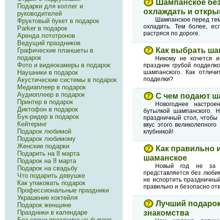
Шампанское без
Подарки для коллег и
охлаждать и откр
руководителей
Шампанское перед тем,
Фруктовый букет в подарок
охладить. Тем более, ес
Parker в подарок
растряся по дороге.
Аренда лототронов
Ведущий праздников
Как выбрать ша
Графические планшеты в
подарок
Никому не хочется и
Фото и видеокамеры в подарок
праздник грубой подделк
Наушники в подарок
шампанского. Как отличи
подделки?
Акустические системы в подарок
Медиаплеер в подарок
Аудиоплеер в подарок
С чем подают ш
Принтер в подарок
Новогоднее настрое
Диктофон в подарок
бутылкой шампанского. 
Бук-ридер в подарок
праздничный стол, чтобы
Кейтеринг
вкус этого великолепног
Подарок любимой
клубникой!
Подарок любимому
Женские подарки
Как правильно 
Подарить на 8 марта
шаманское
Подарок на 8 марта
Новый год не за 
Подарок на свадьбу
представляется без люби
Что подарить девушке
не испортить праздничный
Как упаковать подарок
правильно и безопасно от
Профессиональные праздники
Украшение коктейля
Лучший подарок
Подарок женщине
Праздники в календаре
знакомства
Без свечи праздника не бывает.