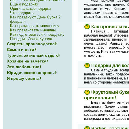
Чем моложе девуш
Ещё о подарках
украшение, оно должно б
Оригинальные подарки
нежным и утончённым. 
Что подарить
девушкам нравятся мод
может быть не классическог
Как празднуют День Сурка 2
февраля
Как праздновать масленицу
Как провести в
Как праздновать именины
Пятница… Пятница! 
Как подготовиться к празднику
рабочая неделя! Впереди
Праздник Ивана Купала
запланировала провести
очень давно! Раньше вст
Секреты производства
вместе, а вот теперь… У к
Семья и дети
уже дети. И не так уж час
Туризм, активный отдых
отдохнуть.
Хозяйке на заметку
Подарки для ко
Это любопытно
Самым трудным всегда
Юридические вопросы
начальника. Такой подаро
Я прошу совета
и положению человека, а 
нему со стороны коллектив
Фруктовый букет
оригинально!
Букет из фруктов – э
праздника. Зачем стави
лебедей, которые растают 
создать целую скульптуру и
винограда и других даров
Parker - статус