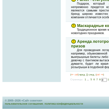
Подарок, который 
непременно придется кс
являются самыми прести
бренд широко известен
компании отличается особ
Маскарадные к
Традиционное время м
новогодних праздников.
Аренда лототр
призов
Для проведения лоте
например, обыкновенной 
выигрышные билеты либо 
девочку с бантиком вытаск
думаете, будет ли какая
розыгрыши в подобной фо
(
<--
ctrl
) пред. ]
[ след. (
ctrl
-->
)
Страницы:
1
...
5
6
7
8
© 2005–2026 «Сайт советов»
пользовательское соглашение
,
политика конфиденциальности