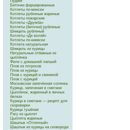
Пудинг
Биточки фаршированные
Котлеты по-мински
Котлеты рубленые жареные
Котлеты пожарские
Котлеты «Дружба»
Котлеты (биточки) рубленые
Шницель рубленый
Котлеты «Де воляй»
Котлеты по-киевски
Котлета натуральная
Шницель из курицы
Натуральные отбивные из
цыплёнка
Филе с домашней лапшой
Плов из потрохов
Плов из курицы
Плов с курицей и свининой
Плов с курицей
Московская запечённая солянка
Курица, запеченая в сметане
Цыплёнок, жаренный в яичных
белках
Курица в сметане — рецепт для
скороварки
Курица тушёная
Рагу из цыплят
Цыплята жареные
Шашлык «Отличный»
Шашлык из курицы на сковороде