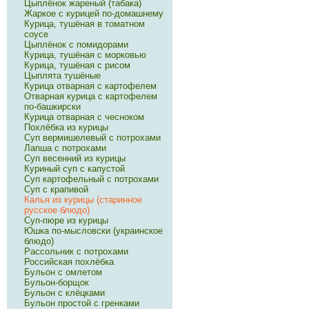
Цыплёнок жареный (табака)
Жаркое с курицей по-домашнему
Курица, тушёная в томатном
соусе
Цыплёнок с помидорами
Курица, тушёная с морковью
Курица, тушёная с рисом
Цыплята тушёные
Курица отварная с картофелем
Отварная курица с картофелем
по-башкирски
Курица отварная с чесноком
Похлёбка из курицы
Суп вермишелевый с потрохами
Лапша с потрохами
Суп весенний из курицы
Куриный суп с капустой
Суп картофельный с потрохами
Суп с крапивой
Калья из курицы (старинное
русское блюдо)
Суп-пюре из курицы
Юшка по-мысловски (украинское
блюдо)
Рассольник с потрохами
Российская похлёбка
Бульон с омлетом
Бульон-борщок
Бульон с клёцками
Бульон простой с гренками