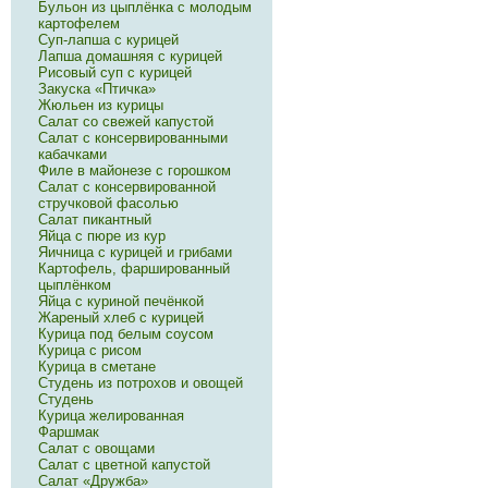
Бульон из цыплёнка с молодым
картофелем
Суп-лапша с курицей
Лапша домашняя с курицей
Рисовый суп с курицей
Закуска «Птичка»
Жюльен из курицы
Салат со свежей капустой
Салат с консервированными
кабачками
Филе в майонезе с горошком
Салат с консервированной
стручковой фасолью
Салат пикантный
Яйца с пюре из кур
Яичница с курицей и грибами
Картофель, фаршированный
цыплёнком
Яйца с куриной печёнкой
Жареный хлеб с курицей
Курица под белым соусом
Курица с рисом
Курица в сметане
Студень из потрохов и овощей
Студень
Курица желированная
Фаршмак
Салат с овощами
Салат с цветной капустой
Салат «Дружба»