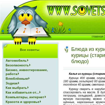
главная
Блюда из кур
Все советы
курицы (стар
блюдо)
Автомобиль
Безопасность
Бизнес, инвестирование,
работа
Калья из курицы (старин
Курица 400 грамм, огур
Влюблённым
180 грамм, сельдерей 60 грам
Зодиак
топлёное 40 грамм, сметана 4
Как выбрать
Курицу сварить и наруби
Как избавиться от...
спассеровать на масле. В бу
петрушку, сельдерей, довест
Компьютеры, интернет
мучную пассеровку, можно 
Красота и здоровье
щённые, нарезанные кружоч