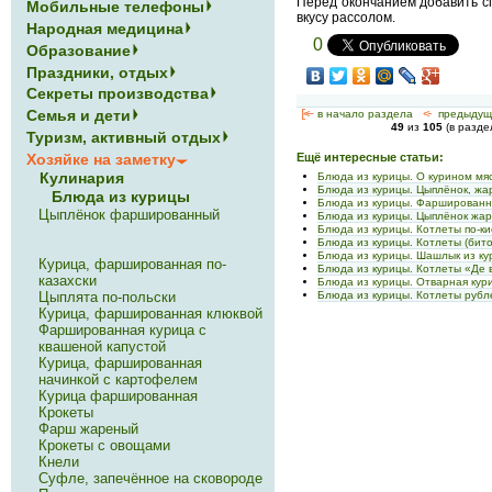
Перед окончанием добавить сп
Мобильные телефоны
вкусу рассолом.
Народная медицина
0
Образование
Праздники, отдых
Секреты производства
Семья и дети
[<—
в начало раздела
<-
предыдущ
49
из
105
(в разд
Туризм, активный отдых
Хозяйке на заметку
Ещё интересные статьи:
Кулинария
Блюда из курицы. О курином мя
Блюда из курицы. Цыплёнок, жа
Блюда из курицы
Блюда из курицы. Фаршированна
Цыплёнок фаршированный
Блюда из курицы. Цыплёнок жар
Блюда из курицы. Котлеты по-ки
Блюда из курицы. Котлеты (бит
Блюда из курицы. Шашлык из ку
Курица, фаршированная по-
Блюда из курицы. Котлеты «Де 
казахски
Блюда из курицы. Отварная кур
Блюда из курицы. Котлеты руб
Цыплята по-польски
Курица, фаршированная клюквой
Фаршированная курица с
квашеной капустой
Курица, фаршированная
начинкой с картофелем
Курица фаршированная
Крокеты
Фарш жареный
Крокеты с овощами
Кнели
Суфле, запечённое на сковороде