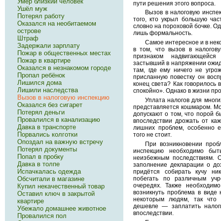
Умер близкий человек
пути решения этого вопроса.
Ушёл муж
Вызов в налоговую инспе
Потерял работу
того, кто укрыл большую час
Оказался на необитаемом
словно на пороховой бочке. Од
острове
лишь формальность.
Штраф
Самое интересное и в нек
Задержали зарплату
в том, что вызов в налогов
Пожар в общественных местах
признаком надвигающейся
Пожар в квартире
застывший в напряжении ожид
Оказался в незнакомом городе
там, где ему ничего не угрож
Пропал ребёнок
присланную повестку он восп
Лишился дома
конец света? Как говорилось 
Лишили наследства
спокойно». Однако в жизни про
Вызов в налоговую инспекцию
Уплата налогов для мног
Оказался без сигарет
представляется кошмаром. Мо
Потерял деньги
допускают о том, что порой б
Провалился в канализацию
впоследствии дрожать от каж
Давка в транспорте
лишних проблем, особенно 
Порвались колготки
того не стоит.
Опоздал на важную встречу
При возникновении проб
Потерял документы
инспекцию необходимо быт
Попал в пробку
неизбежным последствиям. О
Давка в толпе
заполнение декларации о до
Испачкалась одежда
придётся собирать кучу ни
побегать по различным учр
Обсчитали в магазине
очередях. Также необходим
Купил некачественный товар
возникнуть проблема в виде 
Оставил ключ в закрытой
некоторым людям, так что 
квартире
дешевле — заплатить налог
Убежало домашнее животное
впоследствии.
Провалился пол