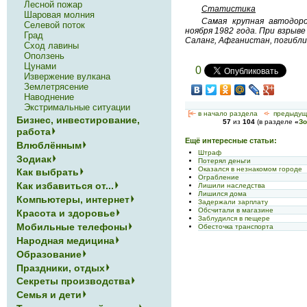
Лесной пожар
Статистика
Шаровая молния
Самая крупная автодор
Селевой поток
ноября 1982 года. При взрыве
Град
Саланг, Афганистан, погибли 
Сход лавины
Оползень
Цунами
0
Извержение вулкана
Землетрясение
Наводнение
Экстримальные ситуации
[<—
в начало раздела
<-
предыдущ
Бизнес, инвестирование,
57
из
104
(в разделе
«
Зо
работа
Ещё интересные статьи:
Влюблённым
Штраф
Зодиак
Потерял деньги
Оказался в незнакомом городе
Как выбрать
Ограбление
Как избавиться от...
Лишили наследства
Лишился дома
Компьютеры, интернет
Задержали зарплату
Обсчитали в магазине
Красота и здоровье
Заблудился в пещере
Мобильные телефоны
Обесточка транспорта
Народная медицина
Образование
Праздники, отдых
Секреты производства
Семья и дети