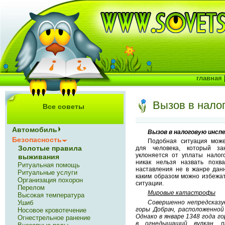
главная
Вызов в нало
Все советы
Автомобиль
Вызов в налоговую инсп
Безопасность
Подобная ситуация може
Золотые правила
для человека, который з
уклоняется от уплаты налог
выживания
никак нельзя назвать похв
Ритуальная помощь
наставления не в жанре данн
Ритуальные услуги
каким образом можно избежат
Организация похорон
ситуации.
Перелом
Мировые катастрофы
Высокая температура
Ушиб
Совершенно непредсказу
горы Добрач, расположенной
Носовое кровотечение
Однако в январе 1348 года г
Огнестрельное ранение
в огнедышащий вулкан, п