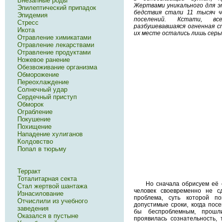
Внезапные роды
Жертвами уникального для э
Эпилептический припадок
бедствия стали 11 тысяч ч
Эпидемия
поселений. Кстати, в
Стресс
разбушевавшаяся огненная с
Икота
их месте остались лишь сер
Отравление химикатами
Отравление лекарствами
Отравление продуктами
Ножевое ранение
Обезвоживание организма
Обморожение
Переохлаждение
Солнечный удар
Сердечный приступ
Обморок
Ограбление
Покушение
Похищение
Нападение хулиганов
Колдовство
Попал в тюрьму
Терракт
Тоталитарная секта
Но сначала обрисуем её 
Стал жертвой шантажа
человек своевременно не с
Изнасилование
проблема, суть которой п
Отчислили из учебного
допустимые сроки, когда пос
заведения
бы беспроблемным, прошл
Оказался в пустыне
проявилась сознательность,