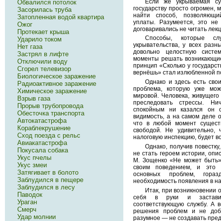
Если же укрываемая су
Обвалился потолок
государству просто огромен, 
Засорилась труба
найти способ, позволяющи
Затопленная водой квартира
уплаты. Разумеется, это не
Ожог
договаривались не читать лекц
Протекает крыша
Способы, которые сл
Ударило током
укрывательства, у всех раз
Нет газа
довольно целостную сист
Застрял в лифте
моменты решать возникающие
Отключили воду
принцип «Сколько у государст
Сгорел телевизор
вернёшь» стал излюбленной п
Биологическое заражение
Однако и здесь есть свои
Радиоактивное заражение
проблема, которую уже мож
Химическое заражение
мировой. Человека, живущего
Взрыв газа
преследовать стрессы. Н
Прорыв трубопровода
спокойным ни казался он 
Обесточка транспорта
видимость, а на самом деле о
Автокатастрофа
что в любой момент сущест
Кораблекрушение
свободой. Не удивительно, 
Сход поезда с рельс
налоговую инспекцию, будет в
Авиакатастрофа
Однако, получив повестку,
Покусала собака
не стать героем истории, оп
Укус пчелы
М. Зощенко «Не может быть»
Укус змеи
своим поведением, и это 
Затягивает в болото
основных проблем, гора
Заблудился в пещере
необходимость появления в на
Заблудился в лесу
Итак, при возникновении 
Паводок
себя в руки и заставит
Ураган
соответствующую службу. А в
Смерч
решения проблем и не доб
Удар молнии
разумное — не создавать пред