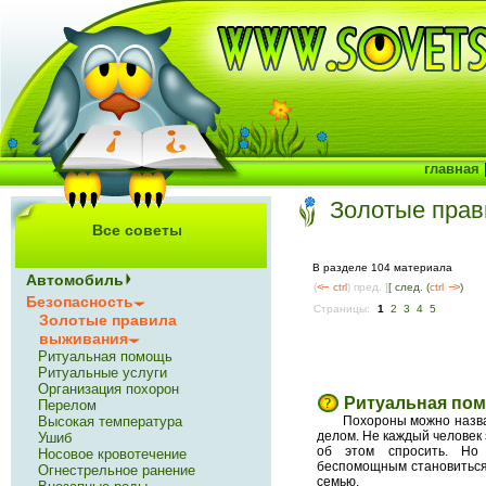
главная
Золотые прав
Все советы
В разделе 104 материала
Автомобиль
(
<--
ctrl
) пред. ]
[ след. (
ctrl
-->
)
Безопасность
Страницы:
1
2
3
4
5
Золотые правила
выживания
Ритуальная помощь
Ритуальные услуги
Организация похорон
Ритуальная по
Перелом
Высокая температура
Похороны можно назв
делом. Не каждый человек з
Ушиб
об этом спросить. Н
Носовое кровотечение
беспомощным становиться 
Огнестрельное ранение
семью.