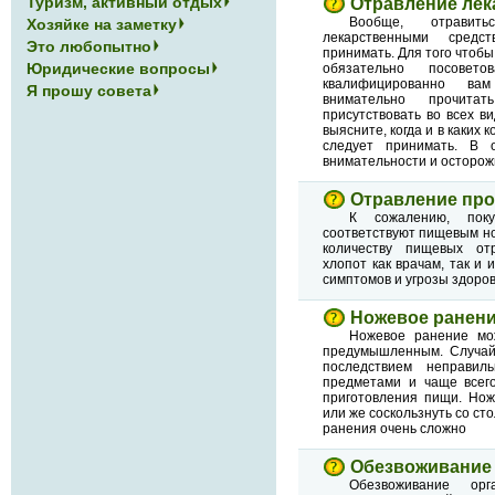
Туризм, активный отдых
Отравление лек
Вообще, отравит
Хозяйке на заметку
лекарственными средс
Это любопытно
принимать. Для того чтобы
Юридические вопросы
обязательно посовет
квалифицированно ва
Я прошу совета
внимательно прочита
присутствовать во всех в
выясните, когда и в каких 
следует принимать. В 
внимательности и осторож
Отравление пр
К сожалению, пок
соответствуют пищевым но
количеству пищевых от
хлопот как врачам, так и
симптомов и угрозы здоро
Ножевое ранен
Ножевое ранение мо
предумышленным. Случай
последствием неправи
предметами и чаще всего
приготовления пищи. Нож
или же соскользнуть со ст
ранения очень сложно
Обезвоживание
Обезвоживание ор