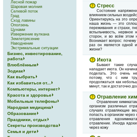
Лесной пожар
Стресс
Шаровая молния
Состояние напряжени
Селевой поток
влиянием сильных воздейс
Град
Ориентируясь на это опре
Сход лавины
наша жизнь — это сплошн
Оползень
переживания и страхи, гн
Цунами
вспыльчивость, нервное 
Извержение вулкана
сторон, и во всём этом 
Землетрясение
Возникает вопрос: почему 
Наводнение
раз он является одной и
Экстримальные ситуации
жизни?
Бизнес, инвестирование,
работа
Икота
Влюблённым
Бывают такие случа
нападает икота. Он начина
Зодиак
поделать. Это очень н
Как выбрать
потому, что с ним тру
продолжаться как неболь
Как избавиться от...
минут, так и достаточно до
Компьютеры, интернет
Красота и здоровье
Отравление хи
Мобильные телефоны
Отравление химикатам
организм различных отр
Народная медицина
случаях отравляющие вещ
Образование
попасть в организм через 
отравления ядохимикат
Праздники, отдых
отравление. Иногда ядохи
Секреты производства
через кожу
Семья и дети