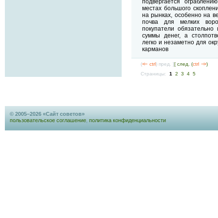
подвергается ограблени
местах большого скоплен
на рынках, особенно на в
почва для мелких воро
покупатели обязательно 
суммы денег, а столпотв
легко и незаметно для ок
карманов
(
<--
ctrl
) пред. ]
[ след. (
ctrl
-->
)
Страницы:
1
2
3
4
5
© 2005–2026 «Сайт советов»
пользовательское соглашение
,
политика конфиденциальности