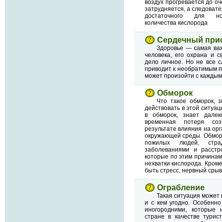
воздух прогревается до о
затрудняется, а следовате
достаточного для но
количества кислорода
Сердечный при
Здоровье — самая ва
человека, его охрана и 
дело личное. Но не все с
приводит к необратимым 
может произойти с каждым. 
Обморок
Что такое обморок, з
действовать в этой ситуац
в обморок, знает дале
временная потеря соз
результате влияния на ор
окружающей среды. Обморо
пожилых людей, страд
заболеваниями и расстр
которые по этим причинам
нехватки кислорода. Кроме
быть стресс, нервный срыв
Ограбление
Такая ситуация может п
и с кем угодно. Особенно
иногородними, которые 
стране в качестве турис