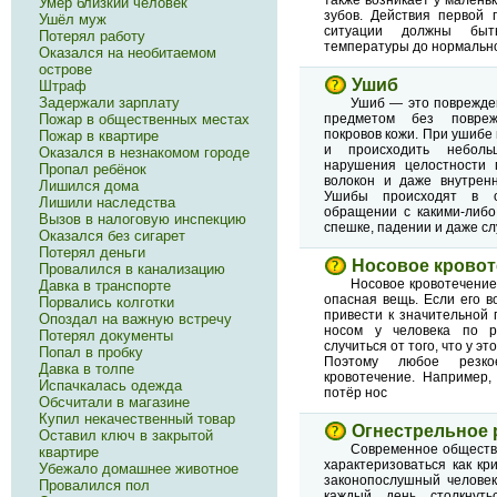
Умер близкий человек
зубов. Действия первой 
Ушёл муж
ситуации должны быт
Потерял работу
температуры до нормальн
Оказался на необитаемом
острове
Ушиб
Штраф
Задержали зарплату
Ушиб — это поврежден
Пожар в общественных местах
предметом без повреж
покровов кожи. При ушибе
Пожар в квартире
и происходить неболь
Оказался в незнакомом городе
нарушения целостности 
Пропал ребёнок
волокон и даже внутренн
Лишился дома
Ушибы происходят в о
Лишили наследства
обращении с какими-либо
Вызов в налоговую инспекцию
спешке, падении и даже с
Оказался без сигарет
Потерял деньги
Носовое кровот
Провалился в канализацию
Носовое кровотечение
Давка в транспорте
опасная вещь. Если его в
Порвались колготки
привести к значительной 
Опоздал на важную встречу
носом у человека по р
Потерял документы
случиться от того, что у эт
Попал в пробку
Поэтому любое резко
Давка в толпе
кровотечение. Например,
Испачкалась одежда
потёр нос
Обсчитали в магазине
Купил некачественный товар
Огнестрельное 
Оставил ключ в закрытой
Современное обществ
квартире
характеризоваться как к
Убежало домашнее животное
законопослушный человек
Провалился пол
каждый день столкнуть