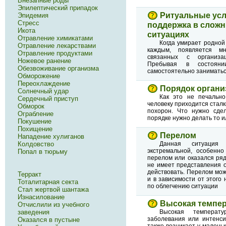
Внезапные роды
Эпилептический припадок
Ритуальные усл
Эпидемия
Стресс
поддержка в слож
Икота
ситуациях
Отравление химикатами
Когда умирает родной 
Отравление лекарствами
каждым, появляется мн
Отравление продуктами
связанных с организа
Ножевое ранение
Пребывая в состояни
Обезвоживание организма
самостоятельно занимать
Обморожение
Переохлаждение
Порядок органи
Солнечный удар
Как это не печальн
Сердечный приступ
человеку приходится стал
Обморок
похорон. Что нужно сдел
Ограбление
порядке нужно делать то 
Покушение
Похищение
Перелом
Нападение хулиганов
Колдовство
Данная ситуация 
экстремальной, особенно
Попал в тюрьму
перелом или оказался рядо
не имеет представления о
действовать. Перелом мо
Терракт
и в зависимости от этог
Тоталитарная секта
по облегчению ситуации
Стал жертвой шантажа
Изнасилование
Высокая темпе
Отчислили из учебного
заведения
Высокая температ
заболевания или интенси
Оказался в пустыне
также возникает у малень