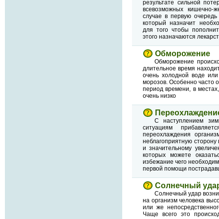
результате сильной поте
всевозможных кишечно-ж
случае в первую очередь
который назначит необхо
для того чтобы пополнит
этого назначаются лекарс
Обморожение
Обморожение происход
длительное время находи
очень холодной воде или
морозов. Особенно часто 
период времени, в местах
очень низко
Переохлаждени
С наступлением зим
ситуациям прибавляе
переохлаждения организ
неблагоприятную сторону
и значительному увеличе
которых можете оказать
избежание чего необходим
первой помощи пострадав
Солнечный уда
Солнечный удар возни
на организм человека вы
или же непосредственног
Чаще всего это происход