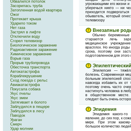
Обвалился потолок
угрожающими его жизни и 
Засорилась труба
уберечься никто — ни че
Затопленная водой квартира
приходится подвергаться
Ожог
обыватель, который огне
Протекает крыша
телевизору
Ударило током
Нет газа
Внезапные род
Застрял в лифте
Обычно беременные
Отключили воду
стараются лечь зара
Сгорел телевизор
медицинское учреждени
Биологическое заражение
врасплох. Но иногда род
Радиоактивное заражение
срока, поэтому они зас
Химическое заражение
подготовленном для этого
Взрыв газа
Прорыв трубопровода
Эпилептический
Обесточка транспорта
Эпилепсия — тяжёла
Автокатастрофа
болезнь. Современная ме
Кораблекрушение
больным эпилепсией спос
Сход поезда с рельс
навсегда избавить их от 
Авиакатастрофа
поэтому очень часто оче
Покусала собака
настигнуть человека в люб
Укус пчелы
в общественном месте.
Укус змеи
следует быть очень остор
Затягивает в болото
Заблудился в пещере
Эпидемия
Заблудился в лесу
Эпидемия какого-то
Паводок
явление, до сих пор, к со
Ураган
мире. При этом какому
Смерч
большое количество людей
Удар молнии