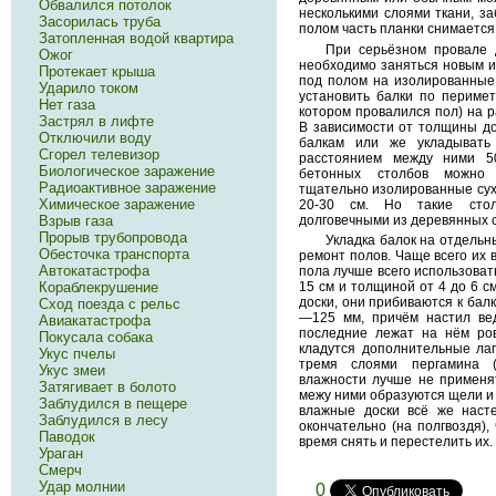
Обвалился потолок
несколькими слоями ткани, з
Засорилась труба
полом часть планки снимается
Затопленная водой квартира
При серьёзном провале 
Ожог
необходимо заняться новым и
Протекает крыша
под полом на изолированные
Ударило током
установить балки по перимет
Нет газа
котором провалился пол) на ра
Застрял в лифте
В зависимости от толщины до
Отключили воду
балкам или же укладывать
Сгорел телевизор
расстоянием между ними 5
Биологическое заражение
бетонных столбов можно 
Радиоактивное заражение
тщательно изолированные су
Химическое заражение
20-30 см. Но такие сто
долговечными из деревянных 
Взрыв газа
Прорыв трубопровода
Укладка балок на отдель
Обесточка транспорта
ремонт полов. Чаще всего их 
Автокатастрофа
пола лучше всего использова
Кораблекрушение
15 см и толщиной от 4 до 6 с
доски, они прибиваются к бал
Сход поезда с рельс
—125 мм, причём настил ве
Авиакатастрофа
последние лежат на нём ров
Покусала собака
кладутся дополнительные лаг
Укус пчелы
тремя слоями пергамина (
Укус змеи
влажности лучше не применят
Затягивает в болото
межу ними образуются щели и 
Заблудился в пещере
влажные доски всё же насте
Заблудился в лесу
окончательно (на полгвоздя),
Паводок
время снять и перестелить их.
Ураган
Смерч
Удар молнии
0