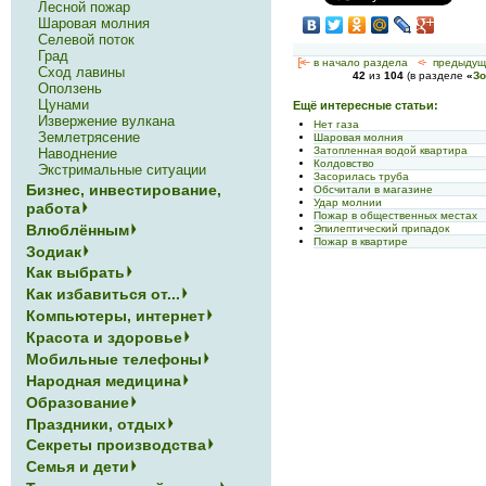
Лесной пожар
Шаровая молния
Селевой поток
Град
[<—
в начало раздела
<-
предыдущ
Сход лавины
42
из
104
(в разделе
«
Зо
Оползень
Цунами
Ещё интересные статьи:
Извержение вулкана
Нет газа
Землетрясение
Шаровая молния
Затопленная водой квартира
Наводнение
Колдовство
Экстримальные ситуации
Засорилась труба
Бизнес, инвестирование,
Обсчитали в магазине
Удар молнии
работа
Пожар в общественных местах
Влюблённым
Эпилептический припадок
Пожар в квартире
Зодиак
Как выбрать
Как избавиться от...
Компьютеры, интернет
Красота и здоровье
Мобильные телефоны
Народная медицина
Образование
Праздники, отдых
Секреты производства
Семья и дети