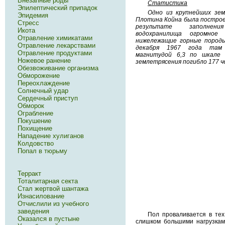
Внезапные роды
Статистика
Эпилептический припадок
Одно из крупнейших зем
Эпидемия
Плотина Койна была построен
Стресс
результате заполнени
Икота
водохранилища огромное
Отравление химикатами
нижележащие горные породы
Отравление лекарствами
декабря 1967 года там 
Отравление продуктами
магнитудой 6,3 по шкале
Ножевое ранение
землетрясения погибло 177 че
Обезвоживание организма
Обморожение
Переохлаждение
Солнечный удар
Сердечный приступ
Обморок
Ограбление
Покушение
Похищение
Нападение хулиганов
Колдовство
Попал в тюрьму
Терракт
Тоталитарная секта
Стал жертвой шантажа
Изнасилование
Отчислили из учебного
заведения
Пол проваливается в тех
Оказался в пустыне
слишком большими нагрузками