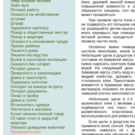
Умер близкий человек
бане, душевой, ванной комна
Ушёл муж
повышенной влажности и сы
Потерял работу
образуются трещины, пол пр
Оказался на необитаемом
может провалиться.
острове
При провале части пола 
Штраф
не подвергать его большим на
Задержали зарплату
не разрешайте детям прыгать 
Пожар в общественных местах
всего перекрыть при помощи
Пожар в квартире
которой должны находиться 
Оказался в незнакомом городе
провалу частях пола.
Пропал ребёнок
Особенно важно ликвид
Лишился дома
настила линолеума, иначе о
Лишили наследства
Небольшие щели в дощатом п
Вызов в налоговую инспекцию
составом из бумажной массы 
Оказался без сигарет
нужно нарезать газетную бума
водой. На следующий день
Потерял деньги
бумажную массу, слить воду и 
Провалился в канализацию
жидкий клейстер, добавить
Давка в транспорте
столярного клея. Приготовл
Порвались колготки
вливается в бумажную массу
Опоздал на важную встречу
материала, похожего по конси
Потерял документы
замазкой плотно заполняются
Попал в пробку
Небольшие щели в 2-3 
Давка в толпе
казеинового клея с мелкими
Испачкалась одежда
подбирается «на глаз», ч
Обсчитали в магазине
размягчённого пластили
Купил некачественный товар
воспользоваться для ремонта 
Оставил ключ в закрытой
Если щели в дощатом по
квартире
применить иной способ. Нужно
Убежало домашнее животное
сечения, намазать её с д
Провалился пол
деревянным или обычным моло