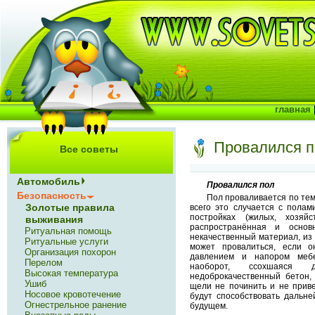
главная
Провалился п
Все советы
Автомобиль
Провалился пол
Безопасность
Пол проваливается по тем
Золотые правила
всего это случается с пола
постройках (жилых, хозяй
выживания
распространённая и осно
Ритуальная помощь
некачественный материал, из 
Ритуальные услуги
может провалиться, если о
Организация похорон
давлением и напором меб
Перелом
наоборот, ссохшаяся д
Высокая температура
недоброкачественный бетон,
Ушиб
щели не починить и не приве
Носовое кровотечение
будут способствовать дальне
Огнестрельное ранение
будущем.