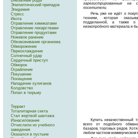
Внезапные роды
зарегистрированные на с
Эпилептический припадок
посетители.
Эпидемия
Речь уже не идёт о поку
Стресс
техники, которая оказы
Икота
подделанной, а также о
Отравление химикатами
низкопробного материала и быс
Отравление лекарствами
Отравление продуктами
Ножевое ранение
Обезвоживание организма
Обморожение
Переохлаждение
Солнечный удар
Сердечный приступ
Обморок
Ограбление
Покушение
Похищение
Нападение хулиганов
Колдовство
Попал в тюрьму
Терракт
Тоталитарная секта
Стал жертвой шантажа
Купить некачественный т
Изнасилование
всего от подобного обман
Отчислили из учебного
базаров, торговых рядов. Хотя
заведения
любом частном коммерческом 
Оказался в пустыне