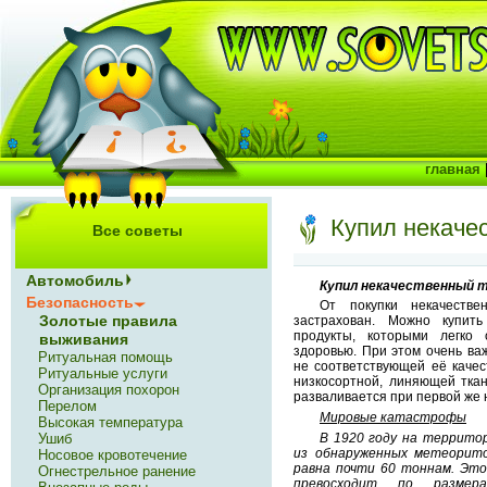
главная
Купил некаче
Все советы
Автомобиль
Купил некачественный 
Безопасность
От покупки некачестве
Золотые правила
застрахован. Можно купит
продукты, которыми легко 
выживания
здоровью. При этом очень важ
Ритуальная помощь
не соответствующей её качес
Ритуальные услуги
низкосортной, линяющей ткан
Организация похорон
разваливается при первой же 
Перелом
Мировые катастрофы
Высокая температура
Ушиб
В 1920 году на террито
из обнаруженных метеорит
Носовое кровотечение
равна почти 60 тоннам. Эт
Огнестрельное ранение
превосходит по разме