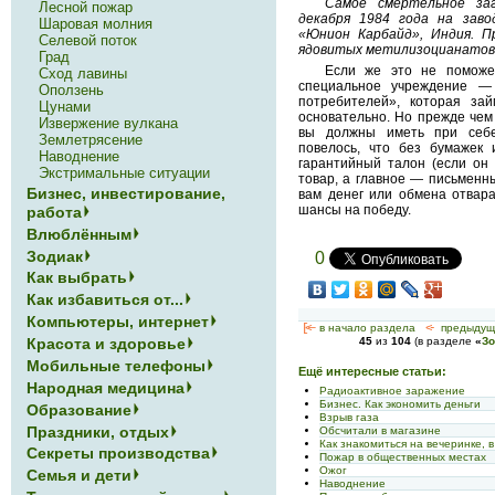
Самое смертельное заг
Лесной пожар
декабря 1984 года на заво
Шаровая молния
«Юнион Карбайд», Индия. П
Селевой поток
ядовитых метилизоцианатов 
Град
Если же это не поможет
Сход лавины
специальное учреждение —
Оползень
потребителей», которая за
Цунами
основательно. Но прежде чем
Извержение вулкана
вы должны иметь при себе
Землетрясение
повелось, что без бумажек и
Наводнение
гарантийный талон (если он
Экстримальные ситуации
товар, а главное — письменн
Бизнес, инвестирование,
вам денег или обмена отвара
шансы на победу.
работа
Влюблённым
Зодиак
0
Как выбрать
Как избавиться от...
Компьютеры, интернет
[<—
в начало раздела
<-
предыдущ
Красота и здоровье
45
из
104
(в разделе
«
Зо
Мобильные телефоны
Ещё интересные статьи:
Народная медицина
Радиоактивное заражение
Бизнес. Как экономить деньги
Образование
Взрыв газа
Праздники, отдых
Обсчитали в магазине
Как знакомиться на вечеринке, 
Секреты производства
Пожар в общественных местах
Ожог
Семья и дети
Наводнение