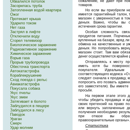
сожалению, не дают при пок
Обвалился потолок
товаров.
Засорилась труба
Затопленная водой квартира
Но если вы приобрели не
Ожог
имеется гарантийный талон, 
магазин с уверенностью в том
Протекает крыша
деньги. Важно, чтобы вы 
Ударило током
истечения срока гарантии.
Нет газа
Застрял в лифте
Особая сложность связ
Отключили воду
продуктов питания. Порчены
купленные на базаре, вряд ли
Сгорел телевизор
обмена на качественные и уж
Биологическое заражение
деньги. Но попробовать верн
Радиоактивное заражение
магазин стоит. Там вам обяз
Химическое заражение
денег осуществляется крайне 
Взрыв газа
Отправляясь к месту пр
Прорыв трубопровода
иметь хотя бы поверхнос
Обесточка транспорта
покупателя. Идеальным 
Автокатастрофа
соответствующего кодекса «О
Кораблекрушение
следует сначала к продавцу, 
Сход поезда с рельс
попросить его позвать админ
Авиакатастрофа
его заместителя). Вы имеете
Покусала собака
просьбе.
Укус пчелы
На первом этапе этого д
Укус змеи
чтобы убедить продавца и а
Затягивает в болото
своих претензий на право по
Заблудился в пещере
или вернуть заплаченные де
Заблудился в лесу
получения необходимо результ
Паводок
при отказе вы обрати
Ураган
правоохранительные органы».
Смерч
Статистика
Удар молнии