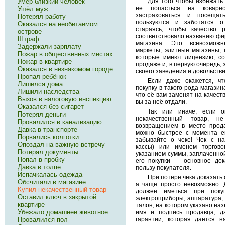
Умер близкий человек
Для того чтобы избежать 
не попасться на коварн
Ушёл муж
застраховаться и посещат
Потерял работу
пользуются и заботятся о
Оказался на необитаемом
стараясь, чтобы качество 
острове
соответствовало названию фи
Штраф
магазина. Это всевозможн
Задержали зарплату
маркеты, элитные магазины, м
Пожар в общественных местах
которые имеют лицензию, с
Пожар в квартире
продаже и, в первую очередь,
Оказался в незнакомом городе
своего заведения и довольстви
Пропал ребёнок
Если даже окажется, чт
Лишился дома
покупку в такого рода магазин
Лишили наследства
что её вам заменят на качест
Вызов в налоговую инспекцию
вы за неё отдали.
Оказался без сигарет
Так или иначе, если о
Потерял деньги
некачественный товар, н
Провалился в канализацию
возвращением в место прода
Давка в транспорте
можно быстрее с момента е
Порвались колготки
забывайте о чеке! Чек с н
Опоздал на важную встречу
кассы) или именем торгово
Потерял документы
указанием суммы, заплаченной
Попал в пробку
его покупки — основное док
Давка в толпе
пользу покупателя.
Испачкалась одежда
При потере чека доказать 
Обсчитали в магазине
а чаще просто невозможно. 
Купил некачественный товар
должен иметься при покуп
Оставил ключ в закрытой
электроприборы, аппаратура, 
квартире
талон, на котором указано на
Убежало домашнее животное
имя и подпись продавца, д
гарантии, которая даётся н
Провалился пол