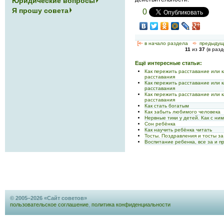
Юридические вопросы
Я прошу совета
0
[<—
в начало раздела
<-
предыдущ
11
из
37
(в раз
Ещё интересные статьи:
Как пережить расставание или 
расставания
Как пережить расставание или 
расставания
Как пережить расставание или 
расставания
Как стать богатым
Как забыть любимого человека
Нервные тики у детей. Как с ни
Сон ребёнка
Как научить ребёнка читать
Тосты. Поздравления и тосты з
Воспитание ребенка, все за и п
© 2005–2026 «Сайт советов»
пользовательское соглашение
,
политика конфиденциальности