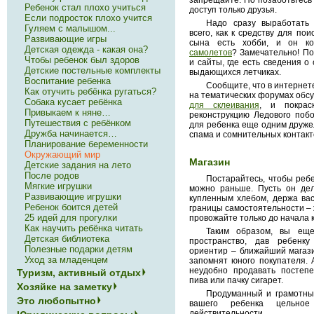
запрещайте. Но позаботьтесь 
Ребенок стал плохо учиться
доступ только друзья.
Если подросток плохо учится
Надо сразу выработать 
Гуляем с малышом...
всего, как к средству для по
Развивающие игры
сына есть хобби, и он к
Детская одежда - какая она?
самолетов
? Замечательно! По
Чтобы ребенок был здоров
и сайты, где есть сведения о
Детские постельные комплекты
выдающихся летчиках.
Воспитание ребенка
Сообщите, что в интернет
Как отучить ребёнка ругаться?
на тематических форумах обс
Cобака кусает ребёнка
для склеивания
, и покрас
Привыкаем к няне…
реконструкцию Ледового побо
Путешествия с ребёнком
для ребенка еще одним друже
Дружба начинается…
спама и сомнительных контакт
Планирование беременности
Окружающий мир
Магазин
Детские задания на лето
После родов
Постарайтесь, чтобы ребе
Мягкие игрушки
можно раньше. Пусть он дел
Развивающие игрушки
купленным хлебом, держа вас
Ребенок боится детей
границы самостоятельности – ж
25 идей для прогулки
провожайте только до начала 
Как научить ребёнка читать
Таким образом, вы еще
Детская библиотека
пространство, дав ребенк
Полезные подарки детям
ориентир – ближайший магази
Уход за младенцем
запомнят юного покупателя. А
неудобно продавать постеп
Туризм, активный отдых
пива или пачку сигарет.
Хозяйке на заметку
Продуманный и грамотны
Это любопытно
вашего ребенка цельное
действительности.