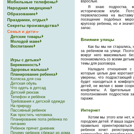
взрослые.
Мобильные телефоны
Я знаю подростка, к
Народная медицина
историческом клубе. По
Образование
первоклассника на выставку
Праздники, отдых
посещение подобных меро
кругозор ребенка, но и значи
Секреты производства
запас.
Семья и дети
Детские товары
Влияние улицы
Молодой маме
Воспитание
Как бы мы ни старались, 
за ребенком на улице. Поэто
вокруг него максимально бе
познакомьтесь со всеми детьм
Игры с детьми
темы для разговора.
Беременность
Наладьте отношения с
Здоровье малыша
которые целые дни коротают 
Планирование ребенка
уверены, что подрастающий р
Коляска для сна
будет находиться в комфор
Детская обувь
детей, не желая с вами ссор
Что одеть в детсад
конфликты. А бдительные 
Детский рюкзак
поползновения подростков з
Телефон и ребёнок
гаражи.
Требования к детской одежде
На природу
Интернет
Пассивный ребенок
Как простить человека
Хотим мы этого или нет, 
Планирование пола ребенка по
городских детей. И ваша задач
питанию
правильно ориентироваться
Ребенок прячет дневник
ребенок хочет регистриро
Почему ребенок сбежал из дома