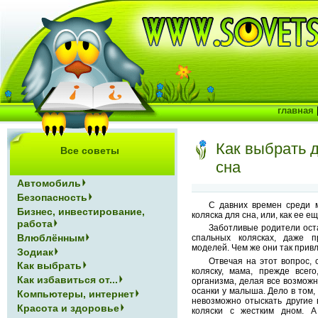
главная
Как выбрать 
Все советы
сна
Автомобиль
Безопасность
С давних времен среди 
Бизнес, инвестирование,
коляска для сна, или, как ее е
работа
Заботливые родители ост
Влюблённым
спальных колясках, даже 
моделей. Чем же они так прив
Зодиак
Отвечая на этот вопрос, 
Как выбрать
коляску, мама, прежде всего
Как избавиться от...
организма, делая все возмож
осанки у малыша. Дело в том,
Компьютеры, интернет
невозможно отыскать другие
Красота и здоровье
коляски с жестким дном. 