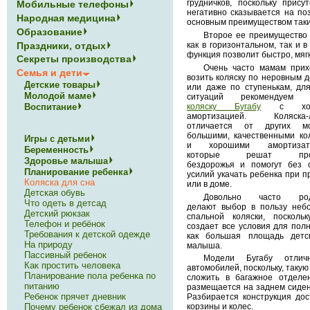
грудничков, поскольку прис
Мобильные телефоны
негативно сказывается на по
Народная медицина
основным преимуществом таки
Образование
Второе ее преимущество 
Праздники, отдых
как в горизонтальном, так и 
функция позволит быстро, мягк
Секреты производства
Очень часто мамам прих
Семья и дети
возить коляску по неровным 
Детские товары
или даже по ступенькам, для
Молодой маме
ситуаций рекомендуе
коляску Бугабу
с хор
Воспитание
амортизацией. Коляска-
отличается от других м
большими, качественными ко
Игры с детьми
и хорошими амортизато
Беременность
которые решат проб
Здоровье малыша
бездорожья и помогут без 
Планирование ребенка
усилий укачать ребенка при п
Коляска для сна
или в доме.
Детская обувь
Довольно часто род
Что одеть в детсад
делают выбор в пользу неб
Детский рюкзак
спальной коляски, посколь
Телефон и ребёнок
создает все условия для полн
Требования к детской одежде
как большая площадь детск
На природу
малыша.
Пассивный ребенок
Модели Бугабу отлич
Как простить человека
автомобилей, поскольку, такую
Планирование пола ребенка по
сложить в багажное отделе
питанию
размещается на заднем сидени
Ребенок прячет дневник
Разбирается конструкция дос
Почему ребенок сбежал из дома
корзины и колес.