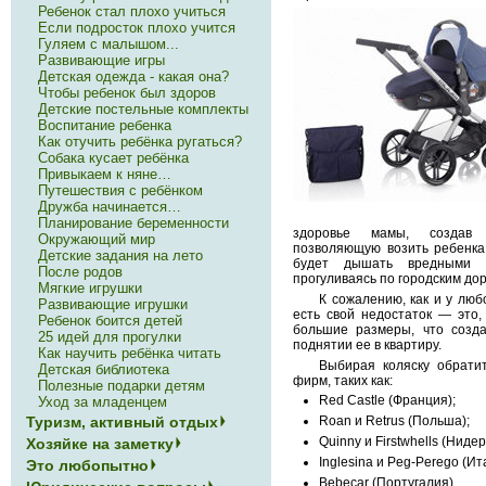
Ребенок стал плохо учиться
Если подросток плохо учится
Гуляем с малышом...
Развивающие игры
Детская одежда - какая она?
Чтобы ребенок был здоров
Детские постельные комплекты
Воспитание ребенка
Как отучить ребёнка ругаться?
Cобака кусает ребёнка
Привыкаем к няне…
Путешествия с ребёнком
Дружба начинается…
Планирование беременности
здоровье мамы, создав 
Окружающий мир
позволяющую возить ребенка
Детские задания на лето
будет дышать вредными 
После родов
прогуливаясь по городским дор
Мягкие игрушки
К сожалению, как и у люб
Развивающие игрушки
есть свой недостаток — это,
Ребенок боится детей
большие размеры, что созд
25 идей для прогулки
поднятии ее в квартиру.
Как научить ребёнка читать
Выбирая коляску обрати
Детская библиотека
фирм, таких как:
Полезные подарки детям
Red Castle (Франция);
Уход за младенцем
Туризм, активный отдых
Roan и Retrus (Польша);
Quinny и Firstwhells (Ниде
Хозяйке на заметку
Inglesina и Peg-Perego (Ит
Это любопытно
Bebecar (Португалия).