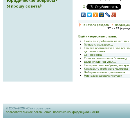
Юридические вопросы
Я прошу совета
0
[<—
в начало раздела
<-
предыдущ
37
из
37
(в раз
Ещё интересные статьи:
Ехать ли с ребёнком на юг: за и
Гуляем с малышом...
Кто всё время плачет, что все 
детского плача
Сон ребёнка
Если малыш попал в больницу
Если младенец упал…
Как правильно выбрать детскую 
Как забыть любимого человека
Выбираем няню для малыша
Мир развивающих игрушек
© 2005–2026 «Сайт советов»
пользовательское соглашение
,
политика конфиденциальности