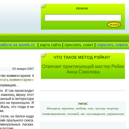
поиск
работа на sovets.ru
|
карта сайта
|
прислать совет
|
спросить совета
ЧТО ТАКОЕ МЕТОД РЭЙКИ?
Отвечает практикующий мастер Рейки
03 января 2007
Анна Соколова
тво комментариев: 4
итать комментарии
>>
информацию…
го. И так происходит
 наконец, вкушу этот
санный в литературе
кого не произошло. Я
теги:
Жаль, что тогда я не
Женщина
,
мужчина
,
любовь
,
секс
,
оргазм
,
поцелуи
,
ка.
семяизвержение
,
половой
,
акт
,
наслаждение
,
упражнения
стели, он бился надо
емя орального секса.
мануальных ласках.
м потоке.