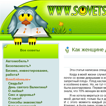
Как женщине 
Все советы
Автомобиль
Безопасность
Эта статья написана спе
Бизнес, инвестирование,
работа
Когда в моей жизни случил
почти со всеми девушками в и
Влюблённым
запретный плод». Плод наслаж
Свадьба
и особенно в кино. Но, не тут-
День святого Валентина
была разочарована. Первая мыс
О любви
знала, что 70% женщин во всём
Секс и здоровье
Я не хотела мириться со с
О сексе
мной, делал всё, только бы я 
Способы знакомства
И с этого момента каждый ра
Конечно, я была очень этому 