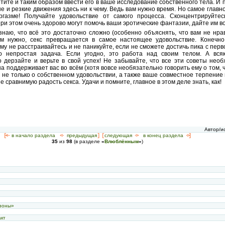
тите и таким образом ввести его в ваше исследование собственного тела. И 
е и резкие движения здесь ни к чему. Ведь вам нужно время. Но самое главно
газме! Получайте удовольствие от самого процесса. Сконцентрируйте
При этом очень здорово могут помочь ваши эротические фантазии, дайте им в
наю, что всё это достаточно сложно (особенно объяснять, что вам не нрав
ам нужно, секс превращается в самое настоящее удовольствие. Конечно
му не расстраивайтесь и не паникуйте, если не сможете достичь пика с перв
о непростая задача. Если угодно, это работа над своим телом. А вся
о дерзайте и верьте в свой успех! Не забывайте, что все эти советы нео
а поддерживает вас во всём (хотя вовсе необязательно говорить ему о том, 
а не только о собственном удовольствии, а также ваше совместное терпение
е сравнимую радость секса. Удачи и помните, главное в этом деле знать, как!
Автор/и
[<—
в начало раздела
<-
предыдущая
] [
следующая
->
в конец раздела
->]
35
из
98
(в разделе
«
Влюблённым
»
)
с
с
с
с
 зоны»
акт