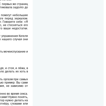
 С первых же страниц
ктиковала задолго до
м помогут небольшие
ьте перед зеркалом.
г. Говорите себе: «Я
, не стесняться его
то ваши недостатки.
.
т упражнения Кегеля
я нашего случая они
ть мочеиспускание и
.
, и стоя, и лёжа, в
ело делать их хоть в
ать оргазм при самых
ько пример. Вы сами
вия, не зависимо от
нно во время секса.
 сами! Нужно понять,
упор нужно делать на
ртнёру, словами или