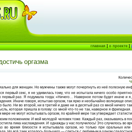
главная
|
о проекте
|
достичь оргазма
Количес
Ч
циально для женщин. Но мужчины также могут почерпнуть из неё полезную 
ся первый секс, я не удивилась тому, что не испытала ничего особо приятно
х первый раз. Я подумала тогда: «Ничего… Наверное потом будет иначе и я,
дения. Иначе говоря, испытаю оргазм, так ярко и необычайно волнующе опи
то было. Ни во второй, ни в третий и даже ни в десятый раз со мной ничего та
ль, которая пришла в голову: со мной что-то не так, наверное я фригидная. 
 мире не могут испытывать оргазм, по крайней мере так утверждает статисти
воим положением. И мой молодой человек тоже. Каждый раз, оказываясь в по
достигла пика наслаждения. И однажды у нас получилось! Это случилось во вр
з во время близости я испытывала оргазм, но только при оральных или 
рада. Но всё таки хотелось большего — слиться с любимым в одном сладостно