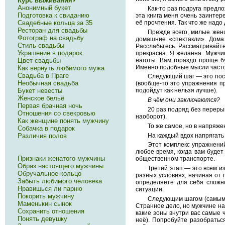
Курс выживания
Анонимный букет
Как-то раз подруга предло
Подготовка к свиданию
эта книга меня очень заинтере
Свадебные кольца за 35
её прочтения. Так что же надо 
Ресторан для свадьбы
Прежде всего, милые женщ
Фотограф на свадьбу
домашние «спектакли». Дома.
Стиль свадьбы
Расслабьтесь. Рассматривайте 
Украшение в подарок
прекрасна. Я желанна. Мужчи
Цвет свадьбы
наготы. Вам гораздо проще б
Именно подобные мысли часто
Как вернуть любимого мужа
Свадьба в Праге
Следующий шаг — это пос
Необычная свадьба
(вообще-то это упражнения п
Букет невесты
подойдут как нельзя лучше).
Женское бельё
В чём они заключаются?
Первая брачная ночь
20 раз подряд без переры
Отношения со свекровью
наоборот).
Как женщине понять мужчину
То же самое, но в напряж
Собачка в подарок
Различия полов
На каждый вдох напрягать
Этот комплекс упражнений
любое время, когда вам будет 
Признаки женатого мужчины
общественном транспорте.
Образ настоящего мужчины
Третий этап — это всем и
Обручальное кольцо
разных условиях, начиная от 
Забыть любимого человека
определяете для себя сложно
Нравишься ли парню
ситуации.
Покорить мужчину
Следующим шагом (самым 
Маменькин сынок
Странное дело, но мужчине на
Сохранить отношения
какие зоны внутри вас самые 
Понять девушку
неё). Попробуйте разобратьс