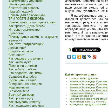
Знакомство с девушкой
действиями, чего именно вы хо
Намёки девушек
активен на этом этапе. Быстры
Безответная любовь
надо усиленно думать об ор
ощущениях. Купайтесь в них. 
Первый поцелуй
Советы для влюблённой
Я на собственном опыте з
ТРИ ГОСТЯ И ЛЮБОВЬ
любовник делает всё, как в
Совместимость по группе крови
мгновенного результата, поэто
Как прожить День Любви
терпением. Помните, что эт
определённых усилий. Так чт
Интернет-знакомство
комплексе. И пусть ваш мужчин
Суперсекс
собой). Его внимание и забот
Почему одних любят, а на других
помогут вам обрести ни с чем н
женятся?
Как стать потрясающей
любовницей
0
Вопросы о сексе
Секс-совет
Как очаровать мужчину
Как найти мужа…
Признания в любви
Как забыть любовь
Что подарить любимой
Ещё интересные статьи:
Свадебный альбом
О сексе. Минет для всех
Годовщины свадеб
Ксавиера Холландер. Суперсек
Свидетель на свадьбе
Ксавиера Холландер. Суперсек
Родственники
Ксавиера Холландер. Суперсек
Ксавиера Холландер. Суперсек
Я люблю тебя
Популярные вопросы о сексе
Брачный договор
Первый половой акт
Как просить руку
Мужские и женские «запретные
Как выкупать невесту
Как оттянуть оргазм у мужчины
Как мужчине продлить половой 
Как поздравить девушку