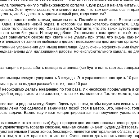
жила прочесть книгу о тайнах женского оргазма. Скуки ради я начала читать.
совала. Хотя нужно сказать, что многое из того, что там описывалось, я пра
делать, что бы достигать оргазм каждый раз, когда хочется?
ины, примите себя такими, какие вы есть. Полюбите своё тело. В этом ва
 Одна. Примите некий образ, в котором бы вам хотелось оказаться. Сяд
своё тело, ласкайте его. Фантазируйте. Считайте, что это такой аутотренин
ны от меня без ума». И тому подобное. Это поможет вам принять своё тело
удет заниматься сексом при свете и не думать при этом, что видны какие-
 отвлекают от занятия любовью и делают невозможным достижение оргазма
тоянные упражнения для мышц влагалища. Здесь очень эффективными буду
редназначены для налаживания работы мочеиспускательного канала, но дл
ва напрячь и расслабить мышцы влагалища (как будто вы пытаетесь задержа
ении мышцы следует удерживать 3 секунды. Это упражнение повторить 10 раз
 мышцы и на выдохе расслаблять их, тоже 10 раз.
 необходимо делать ежедневно по три раза. Их несложно проделывать и сидя
удобно, ведь никто и не заметит, что вы их выполняете. Так что можете, см
звестная и родная мастурбация. Здесь суть в том, чтобы научиться испытыв
позы лёжа под одеялом и заканчивая позой стоя в метро. Это, конечно, тол
сть задачи. Важно научиться концентрироваться на получении удовольст
сложным и ответственным) будет процесс достижения оргазма непосредстве
с удовлетворить гораздо сложнее, чем нам самим. Значит, будем действовать
чувствительные (такой зоной, бесспорно, является клиторальная область, и 
я в том, что вам нравится, а что нет. Очень важно дать понять вашему па