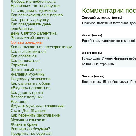
Любовь и влюблённость
Нравишься ли ты девушке
Комментарии пос
На свидании с мужчиной
Как познакомиться с парнем
Хороший материал (гость)
Как трогать девушку
Спасибо, полезный материал. Доба
Как праздновать день
влюблённых
День Святого Валентина
deesc (гость)
Эротический массаж
Еще бы вам картинок по теме поб
Оргазм женщины
Как пользоваться презервативом
Как познакомиться
люди! (гость)
Как свататься
Плохо одно. У меня Интернет небе
Как целоваться
остальные страницы.
Стриптиз
Эротический сон
Желания мужчины
Savena (гость)
Поцелуи у эскимосов
Все, выхожу 15 ноября замуж. Поз
Как отличить любовь
«Вкусно» целоваться
Как дарить цветы
Возраст девушки
Разговор
Дружба мужчины и женщины
Стать Дон Жуаном
Как пережить расставание
Мужчины изменяют
Жизнь в браке
Ревнива до безумия?
Продлить половой акт