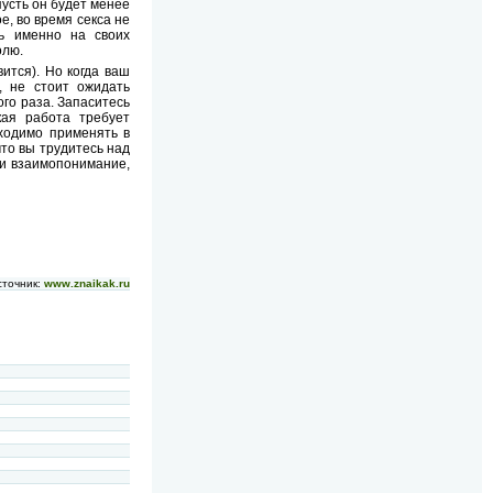
пусть он будет менее
е, во время секса не
сь именно на своих
олю.
ится). Но когда ваш
, не стоит ожидать
ого раза. Запаситесь
кая работа требует
бходимо применять в
что вы трудитесь над
 и взаимопонимание,
сточник:
www.znaikak.ru