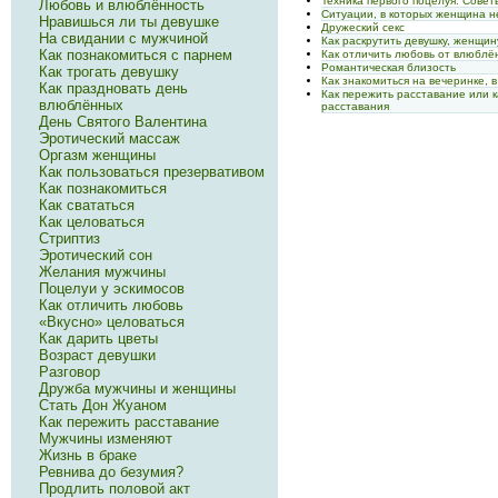
Техника первого поцелуя. Сове
Любовь и влюблённость
Ситуации, в которых женщина не
Нравишься ли ты девушке
Дружеский секс
На свидании с мужчиной
Как раскрутить девушку, женщин
Как познакомиться с парнем
Как отличить любовь от влюблё
Романтическая близость
Как трогать девушку
Как знакомиться на вечеринке, 
Как праздновать день
Как пережить расставание или 
влюблённых
расставания
День Святого Валентина
Эротический массаж
Оргазм женщины
Как пользоваться презервативом
Как познакомиться
Как свататься
Как целоваться
Стриптиз
Эротический сон
Желания мужчины
Поцелуи у эскимосов
Как отличить любовь
«Вкусно» целоваться
Как дарить цветы
Возраст девушки
Разговор
Дружба мужчины и женщины
Стать Дон Жуаном
Как пережить расставание
Мужчины изменяют
Жизнь в браке
Ревнива до безумия?
Продлить половой акт