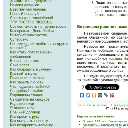
Знакомство с девушкой
Подготовьте на вых
Намёки девушек
привлекает вашу вт
Безответная любовь
деле, позавтракать
Первый поцелуй
показаться на само
Советы для влюблённой
ТРИ ГОСТЯ И ЛЮБОВЬ
Совместимость по группе крови
Встречаем рассвет вмес
Как прожить День Любви
Незабываемое свидание
Интернет-знакомство
самое обыденное, но сдела
Суперсекс
неповторимое ощущение счаст
Почему одних любят, а на других
Невероятно романтичн
женятся?
Пригласите любимую на завтр
Как стать потрясающей
свидание — оригинально и не
любовницей
вам понадобится
корзина фр
Вопросы о сексе
приготовить напиток, взят
Секс-совет
несложно. В результате вы
Как очаровать мужчину
лучами восходящего солнца.
Как найти мужа…
Не ждите подарков судьбы.
Признания в любви
то прилагайте усилия для осу
Как забыть любовь
Что подарить любимой
0
Свадебный альбом
Годовщины свадеб
Свидетель на свадьбе
Родственники
[<—
в начало раздела
<-
предыдущ
Я люблю тебя
97
из
98
(в раз
Брачный договор
Как просить руку
Ещё интересные статьи:
Как выкупать невесту
О сексе. 145 способов ошараши
Как поздравить девушку
Как понять, нравишься ли ты де