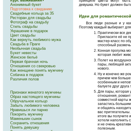
Курс выживания
принципе цветы могут быть
Анонимный букет
девушка. Но букет должен быт
Подготовка к свиданию
Свадебные кольца за 35
Идеи для романтической
Ресторан для свадьбы
Фотограф на свадьбу
Все люди разные и у ка
Стиль свадьбы
Поэтому каждый выбирает для
Украшение в подарок
Практически все де
Цвет свадьбы
Пригласите её не пр
Как вернуть любимого мужа
мастер-класс по об
Свадьба в Праге
способный разжечь
Необычная свадьба
Конная прогулка мо
Букет невесты
которая любит жив
Женское бельё
Полет на воздушно
Первая брачная ночь
пары, любящей акт
Отношения со свекровью
нового.
Как женщине понять мужчину
Ну и конечно же ро
Собачка в подарок
причем чем больше 
Различия полов
особенным и непов
балуете друг друга
Для пары, которая 
Признаки женатого мужчины
отношения, романт
Образ настоящего мужчины
совместной карты 
Обручальное кольцо
запастись большим
Забыть любимого человека
и общаясь находить
Нравишься ли парню
вас притягательны.
Покорить мужчину
итоге вы получите 
Маменькин сынок
хотели наполнить 
Сохранить отношения
и не очень креатив
Понять девушку
полезным.