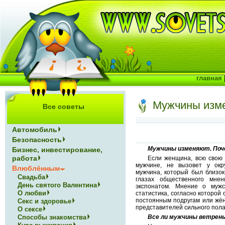
главная
Мужчины изме
Все советы
Автомобиль
Безопасность
Мужчины изменяют. Поч
Бизнес, инвестирование,
работа
Если женщина, всю свою
мужчине, не вызовет у окр
Влюблённым
мужчина, который был близок
Свадьба
глазах общественного мне
День святого Валентина
экспонатом. Мнение о мужс
О любви
статистика, согласно которой
постоянным подругам или жён
Секс и здоровье
представителей сильного пол
О сексе
Способы знакомства
Все ли мужчины ветрен