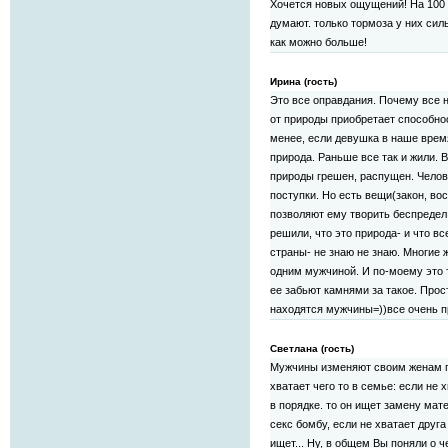
Хочется новых ощущений! На 100 
думают. только тормоза у них сил
как можно больше!
Ирина (гость)
Это все оправдания. Почему все
от природы приобретает способнос
менее, если девушка в наше время 
природа. Раньше все так и жили. В
природы грешен, распущен. Челов
поступки. Но есть вещи(закон, во
позволяют ему творить беспредел.
решили, что это природа- и что в
страны- не знаю не знаю. Многие
одним мужчиной. И по-моему это 
ее забьют камнями за такое. Прос
находятся мужчины=))все очень п
Светлана (гость)
Мужчины изменяют своим женам п
хватает чего то в семье: если не 
в порядке. то он ищет замену мат
секс бомбу, если не хватает друга
ищет... Ну, в общем Вы поняли о ч