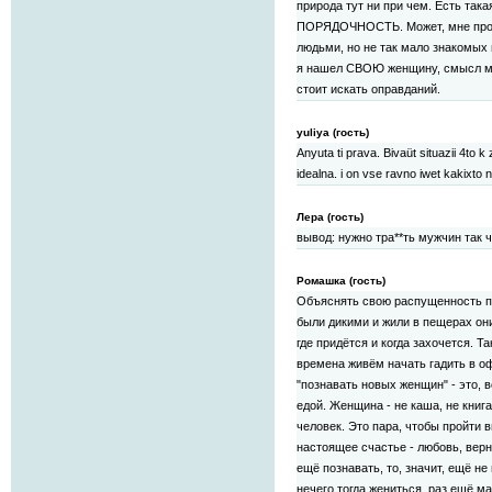
природа тут ни при чем. Есть така
ПОРЯДОЧНОСТЬ. Может, мне прос
людьми, но не так мало знакомых
я нашел СВОЮ женщину, смысл мн
стоит искать оправданий.
yuliya (гость)
Anyuta ti prava. Bivaüt situazii 4to
idealna. i on vse ravno iwet kakixt
Лера (гость)
вывод: нужно тра**ть мужчин так ч
Ромашка (гость)
Объяснять свою распущенность пр
были дикими и жили в пещерах они
где придётся и когда захочется. Та
времена живём начать гадить в оф
"познавать новых женщин" - это, 
едой. Женщина - не каша, не книга
человек. Это пара, чтобы пройти 
настоящее счастье - любовь, верн
ещё познавать, то, значит, ещё н
нечего тогда жениться, раз ещё м