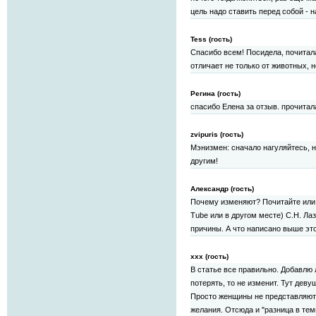
цель надо ставить перед собой - 
Tess (гость)
Спасибо всем! Посидела, почитала
отличает не только от животных, н
Регина (гость)
спасибо Елена за отзыв. прочитал
zvipuris (гость)
Мэнизмен: сначало нагуляйтесь, н
другим!
Александр (гость)
Почему изменяют? Почитайте или 
Tube или в другом месте) С.Н. Ла
причины. А что написано выше это
xxx (гость)
В статье все правильно. Добавлю
потерять, то не изменит. Тут дев
Просто женщины не представляют 
желания. Отсюда и "разница в те