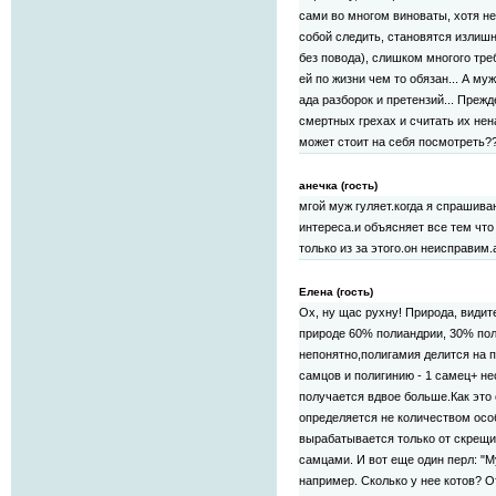
сами во многом виноваты, хотя не
собой следить, становятся излиш
без повода), слишком многого тре
ей по жизни чем то обязан... А м
ада разборок и претензий... Преж
смертных грехах и считать их н
может стоит на себя посмотреть?
анечка (гость)
мгой муж гуляет.когда я спрашива
интереса.и объясняет все тем что
только из за этого.он неисправим.
Елена (гость)
Ох, ну щас рухну! Природа, видите
природе 60% полиандрии, 30% пол
непонятно,полигамия делится на п
самцов и полигинию - 1 самец+ нес
получается вдвое больше.Как это
определяется не количеством особе
вырабатывается только от скрещи
самцами. И вот еще один перл: "Му
например. Сколько у нее котов? О