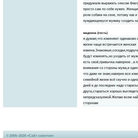
придумали выражать сексом благо
просто сам по себе нужен. Женщи
роли собаки на сене, потому как и
нуждающемуся мужику сходить на
мадонна (гость)
я думаю,что изменяют одинаково
жизни чаще встречается женская
измена.Знакомые,соседки,подруги
будут изменять,но уходить от муж
есть своё,привычка наверное...а 
внимания со стороны мужа,и один 
что даже не знаю,наверно все изм
семейной жизни всё скучно и одн
дней и до последних надо старать
друга,стараться хорошо выглядет
непредсказуемой.Желаю всем найт
сторонам
© 2005–2026 «Сайт советов»