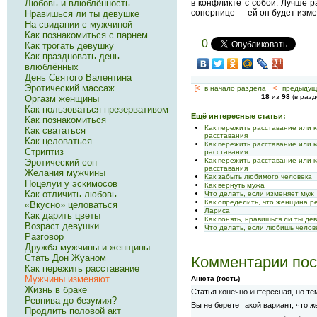
Любовь и влюблённость
в конфликте с собой. Лучше р
сопернице — ей он будет измен
Нравишься ли ты девушке
На свидании с мужчиной
Как познакомиться с парнем
0
Как трогать девушку
Как праздновать день
влюблённых
День Святого Валентина
Эротический массаж
[<—
в начало раздела
<-
предыдущ
18
из
98
(в раз
Оргазм женщины
Как пользоваться презервативом
Ещё интересные статьи:
Как познакомиться
Как пережить расставание или 
Как свататься
расставания
Как целоваться
Как пережить расставание или 
Стриптиз
расставания
Как пережить расставание или 
Эротический сон
расставания
Желания мужчины
Как забыть любимого человека
Поцелуи у эскимосов
Как вернуть мужа
Как отличить любовь
Что делать, если изменяет муж
Как определить, что женщина р
«Вкусно» целоваться
Лариса
Как дарить цветы
Как понять, нравишься ли ты де
Возраст девушки
Что делать, если любишь челове
Разговор
Дружба мужчины и женщины
Стать Дон Жуаном
Комментарии пос
Как пережить расставание
Мужчины изменяют
Анюта (гость)
Жизнь в браке
Статья конечно интересная, но те
Ревнива до безумия?
Вы не берете такой вариант, что ж
Продлить половой акт