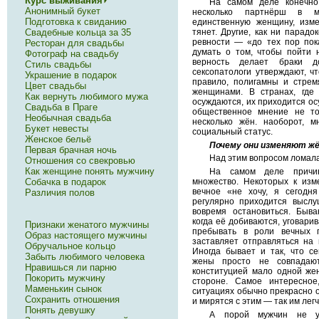
Курс выживания
На самом деле конечно
Анонимный букет
несколько партнёрш в м
Подготовка к свиданию
единственную женщину, изм
Свадебные кольца за 35
тянет. Другие, как ни парадо
ревности — «до тех пор пок
Ресторан для свадьбы
думать о том, чтобы пойти н
Фотограф на свадьбу
верность делает браки 
Стиль свадьбы
сексопатологи утверждают, ч
Украшение в подарок
правило, полигамны и стрем
Цвет свадьбы
женщинами. В странах, где
Как вернуть любимого мужа
осуждаются, их приходится ос
Свадьба в Праге
общественное мнение не т
Необычная свадьба
несколько жён. наоборот, 
Букет невесты
социальный статус.
Женское бельё
Почему они изменяют ж
Первая брачная ночь
Над этим вопросом ломала
Отношения со свекровью
Как женщине понять мужчину
На самом деле причин
Собачка в подарок
множество. Некоторых к изм
вечное «не хочу, я сегодн
Различия полов
регулярно приходится выслу
вовремя остановиться. Быв
когда её добиваются, уговарив
Признаки женатого мужчины
пребывать в роли вечных 
Образ настоящего мужчины
заставляет отправляться на 
Обручальное кольцо
Иногда бывает и так, что с
Забыть любимого человека
жены просто не совпадаю
Нравишься ли парню
конституцией мало одной же
Покорить мужчину
стороне. Самое интересно
Маменькин сынок
ситуациях обычно прекрасно 
Сохранить отношения
и мирятся с этим — так им легч
Понять девушку
А порой мужчин не ус