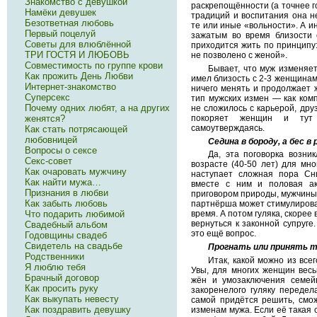
Знакомство с девушкой
раскрепощённости (а точнее г
Намёки девушек
традиций и воспитания она н
Безответная любовь
те или иные «вольности». А ин
Первый поцелуй
зажатым во время близости с
Советы для влюблённой
приходится жить по принципу:
ТРИ ГОСТЯ И ЛЮБОВЬ
не позволено с женой».
Совместимость по группе крови
Бывает, что муж изменяе
Как прожить День Любви
имел близость с 2-3 женщинам
Интернет-знакомство
ничего менять и продолжает 
Суперсекс
тип мужских измен — как ком
Почему одних любят, а на других
не сложилось с карьерой, др
женятся?
покоряет женщин и тут
самоутверждаясь.
Как стать потрясающей
любовницей
Седина в бороду, а бес в 
Вопросы о сексе
Да, эта поговорка возни
Секс-совет
возрасте (40-50 лет) для мн
Как очаровать мужчину
наступает сложная пора Сн
Как найти мужа…
вместе с ним и половая ак
Признания в любви
приговором природы, мужчины 
Как забыть любовь
партнёрша может стимулироват
Что подарить любимой
время. А потом гуляка, скорее
вернуться к законной супруге
Свадебный альбом
это ещё вопрос.
Годовщины свадеб
Свидетель на свадьбе
Прогнать или принять т
Родственники
Итак, какой можно из все
Я люблю тебя
Увы, для многих женщин вес
Брачный договор
жён и умозаключения семейн
Как просить руку
закоренелого гуляку переде
Как выкупать невесту
самой придётся решить, смож
Как поздравить девушку
изменам мужа. Если её такая с