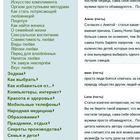
постели тигрица, сама себя обеспе
Искусство комплимента
Оргазм доступными методами
мужики просто обзавидуются... П
Как стать потрясающей
любовницей
Алекс (гость)
Поцелуи
Согласен с Анютой - статья какая
Как найти жениха
О семейной жизни
важная причина. Самец Homo Sap
Сексуальное воспитание
больше самок он осеменит, тем б
Совместимость любви
самка Homo Sapiens напротив - ск
Виды любви
Яблоки любви
количество детей, которые она мо
Перец для влюблённых
и она вынуждена выбирать одного
Напиток любви
лучших самцов.
Уж замуж невтерпёж
Вкус любви
Зодиак
макс (гость)
просто люди боятся отвечать за с
Как выбрать
природу общество других людей но
Как избавиться от...
Компьютеры, интернет
Lana (гость)
Красота и здоровье
Статья конечно интересная, но те
Мобильные телефоны
Вы не берете такой вариант, что ж
Народная медицина
постели тигрица, сама себя обеспе
Образование
мужики просто обзавидуются... П
Праздники, отдых
цитата написать автору сообщени
Секреты производства
они считают,что им всё можно,как
Семья и дети
мужик!Да ты хоть руки на себя на