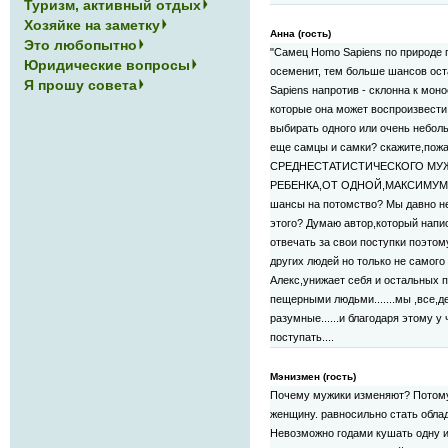
Туризм, активный отдых
Хозяйке на заметку
Анна (гость)
Это любопытно
"Самец Homo Sapiens по природе 
Юридические вопросы
осеменит, тем больше шансов ост
Я прошу совета
Sapiens напротив - склонна к моно
которые она может воспроизвести 
выбирать одного или очень небол
еще самцы и самки? скажите,по
СРЕДНЕСТАТИСТИЧЕСКОГО МУЖ
РЕБЕНКА,ОТ ОДНОЙ,МАКСИМУМ 2 
шансы на потомство? Мы давно не
этого? Думаю автор,который напи
отвечать за свои поступки поэтом
других людей но только не самого 
Алекс,унижает себя и остальных 
пещерными людьми.......мы ,все,д
разумные......и благодаря этому у
поступать....
Мэнизмен (гость)
Почему мужики изменяют? Потому,
женщину. равносильно стать облад
Невозможно годами кушать одну и 