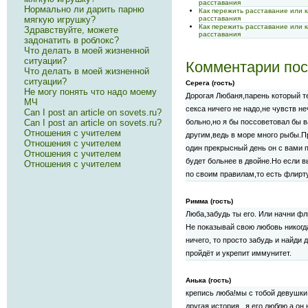
расставания
Нормально ли дарить парню
Как пережить расставание или 
мягкую игрушку?
расставания
Как пережить расставание или 
Здравствуйте, можете
расставания
задонатить в роблокс?
Что делать в моей жизненной
ситуации?
Комментарии пос
Что делать в моей жизненной
ситуации?
Серега (гость)
Не могу понять что надо моему
Дорогая Любаня,парень который т
МЧ
секса ничего не надо,не чувств не
Can I post an article on sovets.ru?
Can I post an article on sovets.ru?
больно,но я бы поссоветовал бы 
Отношения с учителем
другим,ведь в море много рыбы.Пр
Отношения с учителем
один прекрысный день он с вами п
Отношения с учителем
будет больнее в двойне.Но если в
Отношения с учителем
по своим правилам,то есть флирту
Римма (гость)
Люба,забудь ты его. Или начни фли
Не показывай свою любовь никогд
ничего, то просто забудь и найди 
пройдёт и укрепит иммунитет.
Анька (гость)
крепись люба!мы с тобой девушки 
другая история...я его люблю а он