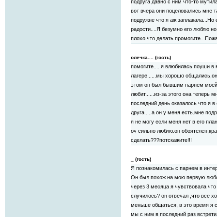
подруга давно с ним что-то мутила
вот вчера они поцеловались мне т
подружне что я аж заплакала...Но 
радости....Я безумно его люблю но
плохо что делать промогите...Пожа
олечка.... (гость)
помогите.....я влюбилась поуши в
лагере......мы хорошо общались,он
этом он был бывшим парнем моей п
любит......из-за этого она теперь мн
последний день оказалось что я в е
друга.....а он у меня есть.мне под
я не могу если меня нет в его пла
оч сильно люблю.он обоятелен,крас
сделать???потскажите!!!
_ (гость)
Я познакомилась с парнем в интер
Он был похож на мою первую любо
через 3 месяца я чувствовала что 
случилось? он отвечал ,что все х
меньше общаться, в это время я с
мы с ним в последний раз встрети