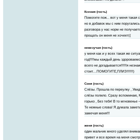
Ксения (гость)
Помогите пож... вот у меня такая с
но в добавок мы с ним поругались
разговора у нас норм не получаетс
прощать он меня не хочеет((
невезучая (гость)
у меня как и у всех такая же ситу
год!!!!!мы каждый день здороваем
всего не догадывается!!!!!!я незн
стоит....ПОМОГИТЕ,ПЛИЗ!!!!!!!)
Соня (гость)
Слёзы. Прошла по переулку , Увиде
слёзы полило. Сразу вспоминаю, К
горько , Без тебя! В то мгновенье 
Те нежные слова! Я думала замети
замечая меня!!!
женя (гость)
один мальчик много уделял вниман
привет и все время на меня смотр