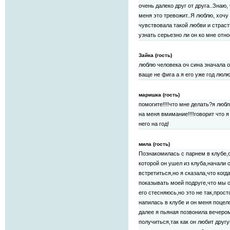
очень далеко друг от друга..Знаю
меня это тревожит..Я люблю, хочу 
чувствовала такой любви и страсти
узнать серьезно ли он ко мне отно
Зайка (гость)
люблю человека оч сина значала 
ваще не фига а я его уже год люлю..
маришка (гость)
помогите!!!!что мне делать?я люб
на меня вмимание!!!!говорит что 
него на год!
мила (гость)
Познакомилась с парнем в клубе,о
которой он ушел из клуба,начали 
встретиться,но я сказала,что ког
показывать моей подруге,что мы 
его стесняюсь,но это не так,прост
напилась в клубе и он меня поцело
далее я пьяная позвонила вечером
получиться,так как он любит другу