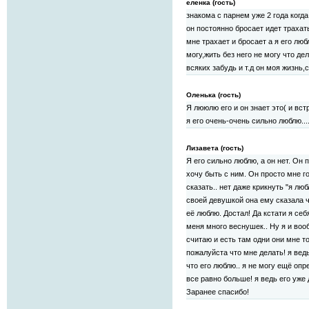
еленка (гость)
знакома с парнем уже 2 года когд
он постоянно бросает идет трахать
мне трахает и бросает а я его люб
могу,жить без него не могу что де
всяких забудь и т.д он моя жизнь,
Оленька (гость)
Я лююлю его и он знает это( и вс
я его очень-очень сильно люблю...
Лизавета (гость)
Я его сильно люблю, а он нет. Он 
хочу быть с ним. Он просто мне го
сказать.. нет даже крикнуть "я лю
своей девушкой она ему сказала ч
её люблю. Достал! Да кстати я се
меня много веснушек.. Ну я и вооб
считаю и есть там одни они мне т
пожалуйста что мне делать! я вед
что его люблю.. я не могу ещё опр
все равно больше! я ведь его уже 
Заранее спасибо!