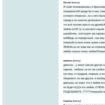
Пусик! (гость)
Я сним познакомилась в Краснояр
понравился!И вроди бы я ему тоже
сотового попросил...но у него был
городе,а он конечно долековато о
это всё похоже просто на дружбу!
люблю его!Я тут в контакте нашлв 
шалаболка...пьёт,курит как парово
ней!Ведь он порядочный...она ему
пожалуйста мне очень нужен совет
ЛЮБЛю,но не знаю как он отреагир
люблю сильно очень люблю!Пожалу
марина (гость)
девочки... у меня совсем другая с
парнем...любила..но не так силбно
пустяка..я страдала..плакала..я е
общаемся..но как друзья..я вообщ
девушка..он знает что я люблю его
не будет=(((((я его люблю..ОЧ
ПОДСКАЖИТЕ..??????пожалуйст
Серёжа (гость)