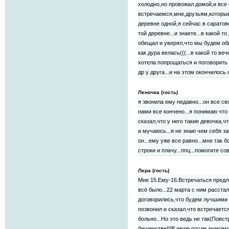
холодно,но провожал домой,и все 
встречаемся,мне,друзьям,которые
деревне одной,я сейчас в саратов
той деревне...и знаете...в какой т
обещал и уверял,что мы будем об
как дура велась(((...в какой то в
хотела попрощаться и поговорить 
др у друга...и на этом окончилось
Леночка (гость)
я звонила ему недавно...он все с
нами все кончено...я понимаю что
сказал,что у него такие девочка,чт
и мучаюсь...я не знаю чем себя за
он...ему уже все равно...мне так 
строки и плачу...ппц...помогите со
Лера (гость)
Мне 15.Ему-16.Встречаться предло
всё было...22 марта с ним расста
договорились,что будем лучшими 
позвонил и сказал,что встречаетс
больно...Но это ведь не так(Повст
бешенстве!!!В июле,после знакомс