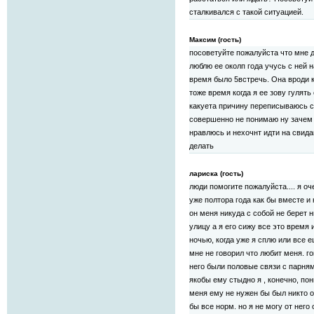
сталкивался с такой ситуацией.
Максим (гость)
посоветуйте пожалуйста что мне 
люблю ее околп года учусь с ней н
время было 5встречь. Она вроди к
тоже время когда я ее зову гулять
какуета причину переписываюсь с 
совершенно не понимаю ну зачем о
нравлюсь и нехочнт идти на свида
делать
лариска (гость)
люди помогите пожалуйста.... я о
уже полтора года как бы вместе и
он меня никуда с собой не берет н
улицу а я его сижу все это время и
ночью, когда уже я сплю или все е
мне не говорил что любит меня. го
него были половые связи с парнями
якобы ему стыдно я , конечно, по
меня ему не нужен бы был никто о
бы все норм. но я не могу от него 