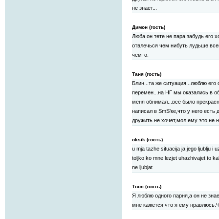
не знает...
Димон (гость)
Люба он тете не пара забудь его х
отвлечься чем нибуть лудьше всег
чемто.
Таня (гость)
Блин...та же ситуация...люблю его 
перемен...на НГ мы оказались в 
меня обнимал...всё было прекрасн
написал в SmS'ке,что у него есть д
дружить не хочет,мол ему это не на
oksik (гость)
u mja tazhe situacija ja jego ljublju i
toljko ko mne lezjet uhazhivajet to ka
ne ljubjat
Твоя (гость)
Я люблю одного парня,а он не зна
мне кажется что я ему нравлюсь.