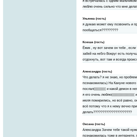
я встречалась с одним мальчиком 
люблю очень сильно что мне дела
Ульянка (гость)
я думаю может ему позвонить и пр
пообщаться?????????
Ксюша (гость)
Ёжик , ну вот зачем он тебе , есл
забей на не5го Вокруг есть получш
отдохнуть, вот там и всегда происх
Александра (гость)
Что делать? я не знаю, но проблем
познакомилась) На Кануне нового 
послал(((((((((( и какой демон в нег
я его очень люблю((((((((((((((((((
июля помирились, но всё равно, он
всё потому что я к нему вечно приста
делать?????????????????????
Оксана (гость)
Александра Зачем тебе такой нужен
познакомилась тоже в интернете, п