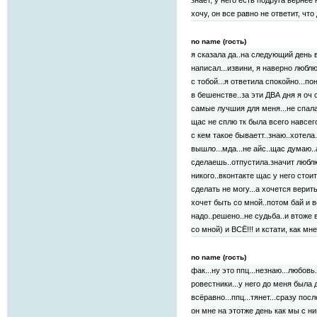
знает, у него есть подруга вернее
хочу, он все равно не ответит, что
no name (гость)
я сказала да..на следующий день 
написал...извини, я наверно люблю
с тобой...я ответила спокойно...п
в бешенстве..за эти ДВА дня я оч
самые лучшия для меня...не спала
щас не сплю тк была всего навсег
с кем такое бываетт..знаю..хотела.
вышло...мда...не айс..щас думаю..
сделаешь..отпустила.значит люблю
никого..вконтакте щас у него стоит
сделать не могу...а хочется верить
хочет быть со мной..потом бай и в
надо..решено..не судьба..и втоже
со мной) и ВСЁ!!! и кстати, как м
no name (гость)
фак...ну это ппц...незнаю...любов
ровестники...у него до меня была
всёравно...ппц...тянет...сразу пос
он мне на этотже день как мы с н