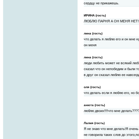
сердцу не прикажешь.
ИРИНА (гость)
ЛЮБЛЮ ПАРНЯ А ОН МЕНЯ НЕТ!!!!
лина (гость)
что делать я люблю его и он мне н
он меня
лина (гость)
люди любить может не всякий люб
сказал что он непобедим и были т
в друг он сказал люблю ее навсегд
оля (гость)
что делать если я люблю его, но 
анюта (гость)
люблю двоих!!!!что мне делать???
Лалия (гость)
Я не знаю что мне делать!Я очень
не говорила таких слов до этого,п