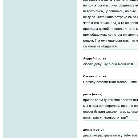
но при этом мы с ним общались чу
встретились, целовались, но ему 
не дала. Хотя наша встреча была 
чтоб я его не мочала, а то он прив
приехала домой я поняла, что не м
ним общались, но потом он меня о
рядом. Я я ему еще сказала, что 
со мной не общается.
Андрей (гость)
люблю девушку а ана меня нет!
Оксана (гость)
По типу безответная любовь!!!!!!!!!! Со
даша (гость)
привет всем.дайте мне совет,я вс
мы с ним не ссорились прошло пол
ссоры бывает доходит и до кулако
попытаться перевоспитать?
денис (гость)
даша, не растраивайся у тебя все