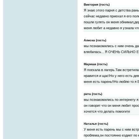
Виктория (гость)
Я знаю этого парня с детства ран
сейчас недавно приехал я его по
пошли гулять он меня обнимал,дер
меня любит а недавно я узнала чт
Алиска (гость)
мы познакомились с ним очень давн
влюбилась... Я ОЧЕНЬ СИЛЬНО ЕГО Л
Мариша (гость)
Я поехала в лагерь.Там встретила
нравится и щас!Но у него есть де
меня есть парень!!Но люблю то я
рита (гость)
мы познакомились по интернету я
он говорит что он меня любит про
хочется что делать помогите
Наталья (гость)
У меня есть парень мы с ним встр
проблема,он постоянно ездиет по