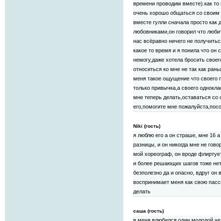
времени проводим вместе).как то 
очень хорошо общаться со своим
вместе гулли сначала просто как 
любовниками,он говорил что любит 
нас всёравно ничего не получитьс
какое то время и я понила что он с
немогу,даже хотела бросить своег
относиться ко мне не так как рань
меня такое ощущение что своего 
только привычка,а своего однокла
мне теперь делать,оставаться со
его,помогите мне пожалуйста,посо
Niki (гость)
я люблю его а он страше, мне 16 а
разницы, и он никогда мне не гово
мой хореограф, он вроде флиртует
и более решающих шагов тоже нет
безполезно да и опасно, вдруг он
воспринимает меня как свою пасси
делать
саша (гость)
в меня влюбился один молодой че