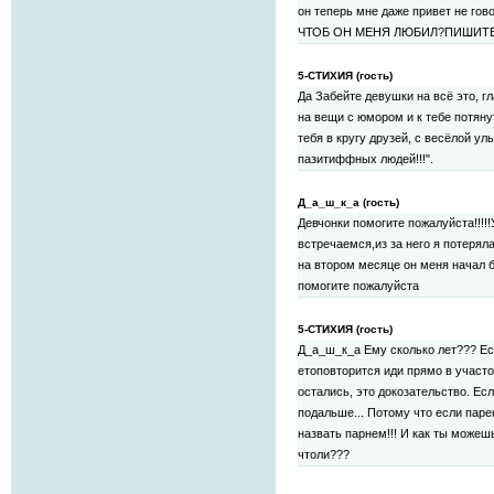
он теперь мне даже привет не 
ЧТОБ ОН МЕНЯ ЛЮБИЛ?ПИШИТ
5-СТИХИЯ (гость)
Да Забейте девушки на всё это, г
на вещи с юмором и к тебе потяну
тебя в кругу друзей, с весёлой ул
пазитиффных людей!!!".
Д_а_ш_к_а (гость)
Девчонки помогите пожалуйста!!!!
встречаемся,из за него я потерял
на втором месяце он меня начал бить
помогите пожалуйста
5-СТИХИЯ (гость)
Д_а_ш_к_а Ему сколько лет??? Есл
етоповторится иди прямо в участок
остались, это докозательство. Есл
подальше... Потому что если паре
назвать парнем!!! И как ты можеш
чтоли???