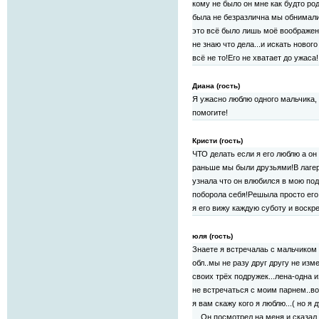
кому не было он мне как будто род
была не безразлична мы обнимали
это всё было лишь моё воображени
не знаю что дела...и искать новог
всё не то!Его не хватает до ужаса!!!
Диана (гость)
Я ужасно люблю одного мальчика, 
помогите!
Кристи (гость)
ЧТО делать если я его люблю а он
раньше мы были друзьями!В лагер
узнала что он влюбился в мою под
поборола себя!Решыла просто его
я его вижу каждую суботу и воскрес
юля (гость)
Знаете я встречалаь с мальчиком 2
обл..мы не разу друг другу не изм
своих трёх подружек...лена-одна 
не встречаться с моим парнем..в
я вам скажу кого я люблю...( но я
....Он посмотрел на меня и сказал 