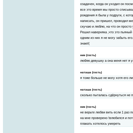
озадачен, когда он уходил он посм
все это время мы просто списывал
рождения я была у подруги, с ко
написать, он пришел, проводил мен
скучаю и люблю, на что он просто
Решил наверняка ,что это пьяный 
одним из них я не могу забыть его
знаю!(
ник (гость)
люблю девушку а она меня нет я 
наташа (гость)
я тоже больше не могу хотя его л
наташа (гость)
сколько пыталась сдёрнуться не 
ник (гость)
не верьте любви вить если 1 раз
на мне проверено !влюбился и пот
плакать хотелось умереть