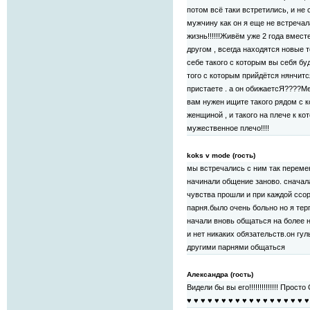
потом всё таки встретились, и не с
мужчину как он я еще не встречал
жизнь!!!!!!Живём уже 2 года вмест
другом , всегда находятся новые 
себе такого с которым вы себя бу
того с которым прийдётся нянчится
пристаете . а он обижаетсЯ????Ме
вам нужен ищите такого рядом с 
женщиной , и такого на плече к ко
мужественное плечо!!!!
koks v mode (гость)
мы встречались с ним так перемен
начинали общение заново. сначала
чувства прошли и при каждой ссор
парня.было очень больно но я те
начали вновь общаться на более 
и нет никаких обязательств.он гул
другими парнями общаться
Александра (гость)
Видели бы вы его!!!!!!!!!!!!!! Про
♥ ♥ ♥ ♥ ♥ ♥ ♥ ♥ ♥ ♥ ♥ ♥ ♥ ♥ ♥ ♥ ♥ ♥