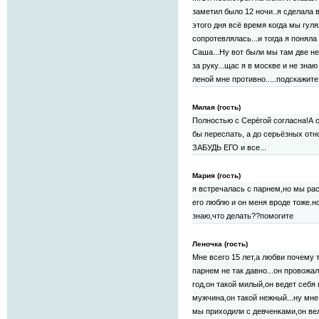
заметил было 12 ночи..я сделала в
этого дня всё время когда мы гуля
сопротевлялась...и тогда я понял
Саша...Ну вот были мы там две не
за руку...щас я в москве и не знаю
леной мне противно.....подскажите
Милая (гость)
Полностью с Серёгой согласна!А с
бы переспать, а до серьёзных отн
ЗАБУДЬ ЕГО и все...
Мария (гость)
я встречалась с парнем,но мы ра
его люблю и он меня вроде тоже.но
знаю,что делать??помогите
Леночка (гость)
Мне всего 15 лет,а любви почему 
парнем не так давно...он провожа
год,он такой милый,он ведет себя 
мужчина,он такой нежный...ну мне 
мы приходили с девченками,он ве