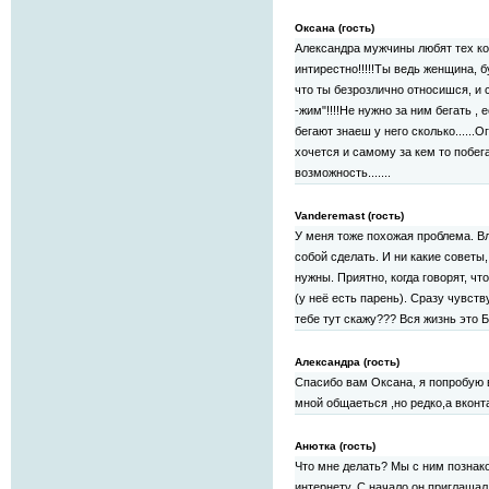
Оксана (гость)
Александра мужчины любят тех ко
интирестно!!!!!Ты ведь женщина, б
что ты безрозлично относишся, и 
-жим"!!!!Не нужно за ним бегать ,
бегают знаеш у него сколько......Ог
хочется и самому за кем то побега
возможность.......
Vanderemast (гость)
У меня тоже похожая проблема. Вл
собой сделать. И ни какие советы,
нужны. Приятно, когда говорят, чт
(у неё есть парень). Сразу чувств
тебе тут скажу??? Вся жизнь это 
Александра (гость)
Спасибо вам Оксана, я попробую 
мной общаеться ,но редко,а вконт
Анютка (гость)
Что мне делать? Мы с ним познак
интернету. С начало он приглашал