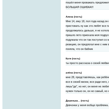
пошёл меня проважать предложи
БОЛЬШАЯ ОШИБКА!!!
Алена (гость)
Мне 14, ему 18, пол года назад он
пристовать ну как это любят все п
продолжалось дальше, я не хотела
пришло лето приехала моя подруга
подумала что он так поступил со 
реакцию, он предлогал мне с ним в
поняла, что он бабник
Катя (гость)
ты просто рассказа о своей любв
алёна (гость)
мне 28, представляешь, как ребён
все в своей жизни, все ради него,
лишь"да", но нет, он меня не люби
нужен только он, он не самый, но 
Дашенька... (гость)
Девчонки у меня вобще проблема..