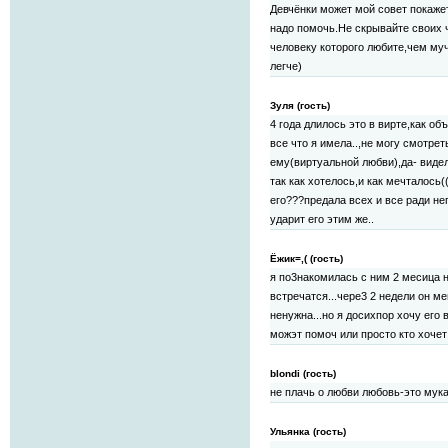
Девчёнки может мой совет покажетс
надо помочь.Не скрывайте своих 
человеку которого любите,чем му
легче)
Зуля (гость)
4 года длилось это в вирте,как об
все что я имела..,не могу смотрет
ему(виртуальной любви),да- видел
так как хотелось,и как мечталось(
его???предала всех и все ради нег
ударит его этим же..
Ёжик=,( (гость)
я по3накомилась с ним 2 месица 
встречатся...чере3 2 недели он м
ненужна...но я досихпор хочу его 
можэт помоч или просто кто хочет
blondi (гость)
не плачь о любви любовь-это мука
Ульянка (гость)