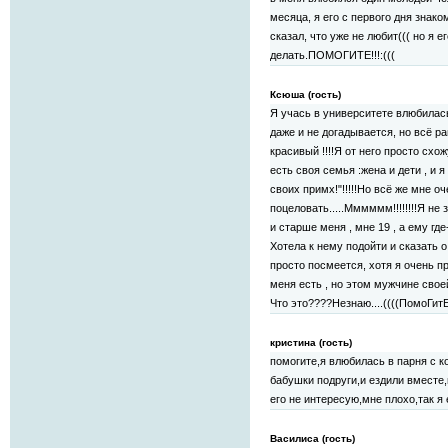
месяца, я его с первого дня знак
сказал, что уже не любит((( но я его
делать.ПОМОГИТЕ!!!:(((
Ксюша (гость)
Я учась в университете влюбилась
даже и не догадывается, но всё ра
красивый !!!!Я от него просто схож
есть своя семья :жена и дети , и я
своих примх!"!!!!!Но всё же мне оче
поцеловать.....Мммммм!!!!!!!!Я не
и старше меня , мне 19 , а ему где
Хотела к нему подойти и сказать о
просто посмеется, хотя я очень п
меня есть , но этом мужчине свое
Что это????Незнаю....((((ПомоГитЕ,,,,,,,,
кристина (гость)
помогите,я влюбилась в парня с 
бабушки подруги,и ездили вместе,
его не интересую,мне плохо,так я
Василиса (гость)