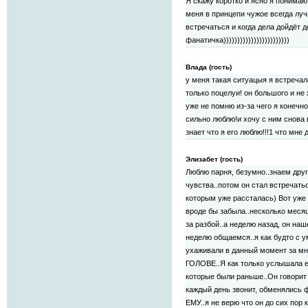
Я скажу коротко и ясно я понимаю э
меня в принцепи чужое всегда луч
встречаться и когда дела дойдёт 
фанатичка))))))))))))))))))))))))
Влада (гость)
у меня такая ситуацыя я встречал
только поцелуи! он большого и не
уже не помню из-за чего я конечн
сильно люблю!и хочу с ним снова 
знает что я его люблю!!!1 что мне
Элизабет (гость)
Люблю парня, безумно..знаем друг
чувства..потом он стал встречатьс
которым уже рассталась) Вот уже 
вроде бы забыла..несколько месяц
за разбой..а неделю назад, он наш
неделю общаемся..я как будто с 
ухаживали в данный момент за мн
ГОЛОВЕ..Я как только услышала е
которые были раньше..Он говорит 
каждый день звонит, обменялись ф
ЕМУ..я не верю что он до сих пор 