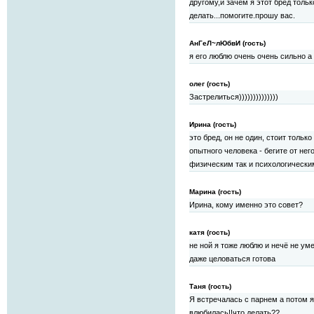
другому,и зачем я этот бред тольк
делать...помогите.прошу вас.
АнГеЛ~лЮбвИ (гость)
я его люблю очень очень сильно а 
олег (гость)
Застрелиться))))))))))))))
Ирина (гость)
это бред, он не один, стоит тольк
опытного человека - бегите от нег
физическим так и психологическим о
Марина (гость)
Ирина, кому именно это совет?
катя (гость)
не ной я тоже люблю и нечё не ум
даже целоваться готова
Таня (гость)
Я встречалась с парнем а потом я 
влюбилась!!что делать??