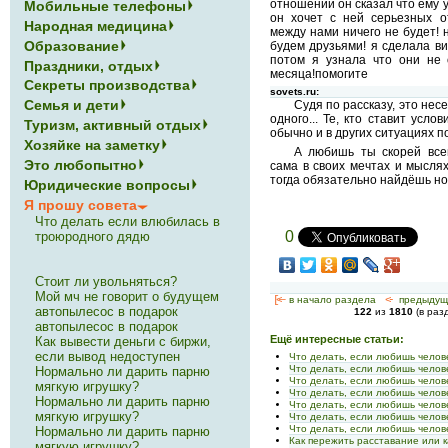
отношений он сказал что ему у
Мобильные телефоны
он хочет с ней серьезных 
Народная медицина
между нами ничего не будет! 
Образование
будем друзьями! я сделала ви
потом я узнала что они не
Праздники, отдых
месяца!помогите
Секреты производства
sovets.ru:
Семья и дети
Судя по рассказу, это нес
одного... Те, кто ставит усло
Туризм, активный отдых
обычно и в других ситуациях 
Хозяйке на заметку
А любишь ты скорей все
Это любопытно
сама в своих мечтах и мысля
тогда обязательно найдёшь но
Юридические вопросы
Я прошу совета
Что делать если влюбилась в
0
троюродного дядю
Стоит ли увольняться?
Мой мч не говорит о будущем
[<—
в начало раздела
<-
предыдущ
автопылесос в подарок
122
из
1810
(в раз
автопылесос в подарок
Ещё интересные статьи:
Как вывести деньги с биржи,
если вывод недоступен
Что делать, если любишь челове
Что делать, если любишь челове
Нормально ли дарить парню
Что делать, если любишь челове
мягкую игрушку?
Что делать, если любишь челове
Нормально ли дарить парню
Что делать, если любишь челове
мягкую игрушку?
Что делать, если любишь челове
Что делать, если любишь челове
Нормально ли дарить парню
Как пережить расставание или 
мягкую игрушку?