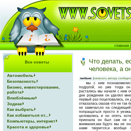
главная
Что делать, 
Все советы
человека, а о
Автомобиль
любаня:
(
написать автору сообщен
Безопасность
мы с ним познакомилис
Бизнес, инвестирование,
подругой, но уже тогда он
растались мы начали с ним о
работа
дне рождении он уделял мне
Влюблённым
первый раз поцеловались, он 
Зодиак
отказалась сказав что не так 
не замечал,но на следующий
Как выбрать
попращаться просто я уезжал
Как избавиться от...
целовались и он опять хоте
приехала он был сам не 
Компьютеры, интернет
внимания,как будто мы не зн
Красота и здоровье
нами творится,и вообще