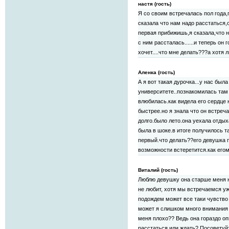
настя (гость)
Я со своим встречалась пол года,
сказала что нам надо расстаться,
первая прибижишь,я сказала,что не
с ним рассталась......и теперь он 
хочет....что мне делать???а хотя 
Аленка (гость)
А я вот такая дурочка...у нас была
университете..познакомилась там 
влюбилась.как видела его сердце 
быстрее.но я знала что он встреч
долго.было лето.она уехала отдыха
была в шоке.в итоге получилось т
первый.что делать??его девушка п
возможности встеретится.как его
Виталий (гость)
Люблю девушку она старше меня на
не любит, хотя мы встречаемся уж
подождем может все таки чувство 
может я слишком много внимания у
меня плохо?? Ведь она гораздо оп
расстаться или ждать? Посоветуй