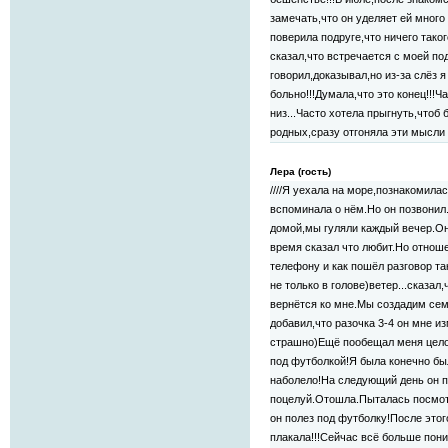
замечать,что он уделяет ей много
поверила подруге,что ничего таког
сказал,что встречается с моей по
говорил,доказывал,но из-за слёз я
больно!!!Думала,что это конец!!!Ч
низ...Часто хотела прыгнуть,чтоб
родных,сразу отгоняла эти мысли п
Лера (гость)
////Я уехала на море,познакомила
вспоминала о нём.Но он позвонил.
домой,мы гуляли каждый вечер.Он
время сказал что любит.Но отнош
телефону и как пошёл разговор так
не только в голове)ветер...сказал,
вернётся ко мне.Мы создадим сем
добавил,что разочка 3-4 он мне и
страшно)Ещё пообещал меня целов
под футболкой!Я была конечно был
наболело!На следующий день он п
поцелуй.Отошла.Пыталась посмотр
он полез под футболку!После этог
плакала!!!Сейчас всё больше пон