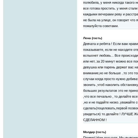
полюбила, у меня никогда такого н
все готова простить. у меня стали
каждыми вечерами реву и расстраи
не была на улице, он говорит что я
пожалуйста советами.
Лена (гость)
Девчата и ребята ! Если вам нрави
показываете, если не находите от
вспыхнет любовь... Все происходи
или нет..за 20 минут можно все пон
девушка или парень держат вас н
внимание,но не больше ..то это то
случаи когда просто нужно добива
звонить ,чтоб наколить обстановк
больших результатов это не прино
,что все печально , то делайте вс
,но и не падайте низко..уважайте с
сделать(поцеловать,первой позвон
увидеться) то делайте ! ЛУЧШЕ
СДЕЛАННОМ !
Молдир (гость)
Привет! Нам пол гола. Мы выясни