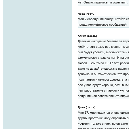
нет!Она испарилась...в один миг...
Лера (гость)
Мои 2 сообщения внизу.Читайте сп
продолжение(второе сообщение)
Алика (гость)
Девочки никогда не бегайте за пар
любите, это сразу все меняет, му
они будут убегать, а если сесть и
замурлыкает у ваших ног! И на сч
любви...Вам то по 15-17 лет, расс
даже не думайте удержать парня 
девочка, и он хочет секса, это пр
получается и сексом удержать, а 
все у вас будет хорошо, есть в ж
чем расставание с парнями уж пов
общения или совета пишите http://
Дина (гость)
Мне 17, мне нравится очень сильно
других просто не могу обращать в
хочется, только с ним, но он даже 