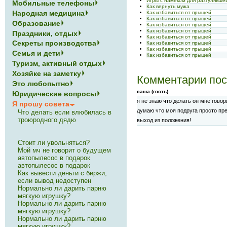
Игры с намёком для разгулявше
Мобильные телефоны
Как вернуть мужа
Народная медицина
Как избавиться от прыщей
Как избавиться от прыщей
Образование
Как избавиться от прыщей
Как избавиться от прыщей
Праздники, отдых
Как избавиться от прыщей
Секреты производства
Как избавиться от прыщей
Как избавиться от прыщей
Семья и дети
Как избавиться от прыщей
Туризм, активный отдых
Хозяйке на заметку
Комментарии пос
Это любопытно
саша (гость)
Юридические вопросы
я не знаю что делать он мне говор
Я прошу совета
думаю что моя подруга просто пр
Что делать если влюбилась в
троюродного дядю
выход из положения!
Стоит ли увольняться?
Мой мч не говорит о будущем
автопылесос в подарок
автопылесос в подарок
Как вывести деньги с биржи,
если вывод недоступен
Нормально ли дарить парню
мягкую игрушку?
Нормально ли дарить парню
мягкую игрушку?
Нормально ли дарить парню
мягкую игрушку?