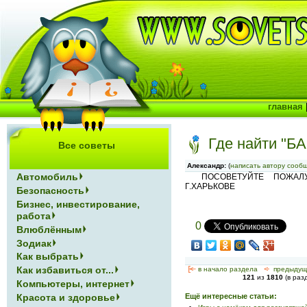
главная
Где найти "Б
Все советы
Александр:
(
написать автору сооб
Автомобиль
ПОСОВЕТУЙТЕ ПОЖАЛУ
Г.ХАРЬКОВЕ
Безопасность
Бизнес, инвестирование,
работа
0
Влюблённым
Зодиак
Как выбрать
Как избавиться от...
[<—
в начало раздела
<-
предыдущ
121
из
1810
(в раз
Компьютеры, интернет
Ещё интересные статьи:
Красота и здоровье