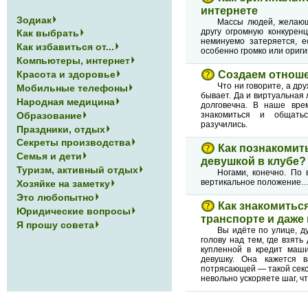
интернете
Зодиак
Массы людей, желающ
другу огромную конкурен
Как выбрать
неминуемо затеряется, е
Как избавиться от...
особенно громко или ориги
Компьютеры, интернет
Красота и здоровье
Создаем отноше
Что ни говорите, а др
Мобильные телефоны
бывает. Да и виртуальная
Народная медицина
долговечна. В наше вре
Образование
знакомиться и общать
разучились.
Праздники, отдых
Секреты производства
Как познакомит
Семья и дети
девушкой в клубе?
Туризм, активный отдых
Ногами, конечно. По 
вертикальное положение
Хозяйке на заметку
Это любопытно
Как знакомиться
Юридические вопросы
транспорте и даже 
Я прошу совета
Вы идёте по улице, д
голову над тем, где взят
купленной в кредит маши
девушку. Она кажется 
потрясающей — такой секс
невольно ускоряете шаг, ч