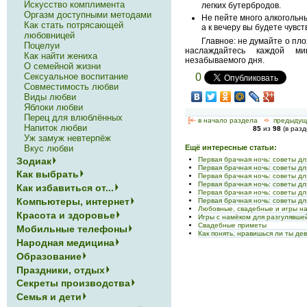
Искусство комплимента
легких бутербродов.
Оргазм доступными методами
Не пейте много алкогольны
Как стать потрясающей
а к вечеру вы будете чувс
любовницей
Главное: не думайте о пло
Поцелуи
наслаждайтесь каждой ми
Как найти жениха
незабываемого дня.
О семейной жизни
Сексуальное воспитание
0
Совместимость любви
Виды любви
Яблоки любви
Перец для влюблённых
[<—
в начало раздела
<-
предыдущ
Напиток любви
85
из
98
(в раз
Уж замуж невтерпёж
Вкус любви
Ещё интересные статьи:
Зодиак
Первая брачная ночь: советы дл
Первая брачная ночь: советы дл
Как выбрать
Первая брачная ночь: советы дл
Первая брачная ночь: советы дл
Как избавиться от...
Первая брачная ночь: советы дл
Компьютеры, интернет
Первая брачная ночь: советы дл
Любовные, свадебные и игры на
Красота и здоровье
Игры с намёком для разгулявше
Свадебные приметы
Мобильные телефоны
Как понять, нравишься ли ты де
Народная медицина
Образование
Праздники, отдых
Секреты производства
Семья и дети