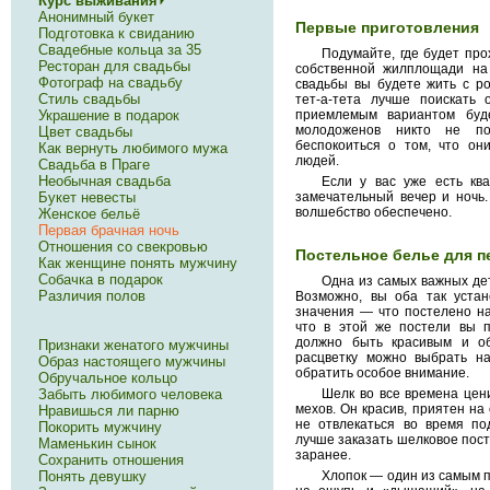
Курс выживания
Анонимный букет
Первые приготовления
Подготовка к свиданию
Свадебные кольца за 35
Подумайте, где будет про
Ресторан для свадьбы
собственной жилплощади на
Фотограф на свадьбу
свадьбы вы будете жить с ро
Стиль свадьбы
тет-а-тета лучше поискать
Украшение в подарок
приемлемым вариантом буд
молодоженов никто не п
Цвет свадьбы
беспокоиться о том, что он
Как вернуть любимого мужа
людей.
Свадьба в Праге
Необычная свадьба
Если у вас уже есть кв
замечательный вечер и ночь.
Букет невесты
волшебство обеспечено.
Женское бельё
Первая брачная ночь
Отношения со свекровью
Постельное белье для п
Как женщине понять мужчину
Собачка в подарок
Одна из самых важных де
Различия полов
Возможно, вы оба так устан
значения — что постелено на
что в этой же постели вы п
должно быть красивым и о
Признаки женатого мужчины
расцветку можно выбрать на
Образ настоящего мужчины
обратить особое внимание.
Обручальное кольцо
Забыть любимого человека
Шелк во все времена цен
мехов. Он красив, приятен на
Нравишься ли парню
не отвлекаться во время под
Покорить мужчину
лучше заказать шелковое пост
Маменькин сынок
заранее.
Сохранить отношения
Хлопок — один из самым 
Понять девушку