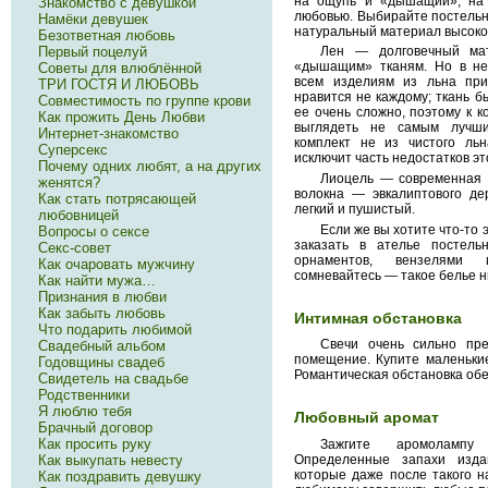
на ощупь и «дышащий», на 
Знакомство с девушкой
любовью. Выбирайте постельн
Намёки девушек
натуральный материал высоког
Безответная любовь
Первый поцелуй
Лен — долговечный мат
«дышащим» тканям. Но в нем
Советы для влюблённой
всем изделиям из льна при
ТРИ ГОСТЯ И ЛЮБОВЬ
нравится не каждому; ткань б
Совместимость по группе крови
ее очень сложно, поэтому к к
Как прожить День Любви
выглядеть не самым лучш
Интернет-знакомство
комплект не из чистого льн
Суперсекс
исключит часть недостатков эт
Почему одних любят, а на других
Лиоцель — современная т
женятся?
волокна — эвкалиптового дер
Как стать потрясающей
легкий и пушистый.
любовницей
Если же вы хотите что-то 
Вопросы о сексе
заказать в ателье постель
Секс-совет
орнаментов, вензелями
Как очаровать мужчину
сомневайтесь — такое белье н
Как найти мужа…
Признания в любви
Как забыть любовь
Интимная обстановка
Что подарить любимой
Свечи очень сильно пр
Свадебный альбом
помещение. Купите маленькие
Годовщины свадеб
Романтическая обстановка об
Свидетель на свадьбе
Родственники
Я люблю тебя
Любовный аромат
Брачный договор
Как просить руку
Зажгите аромолампу
Как выкупать невесту
Определенные запахи изда
которые даже после такого 
Как поздравить девушку