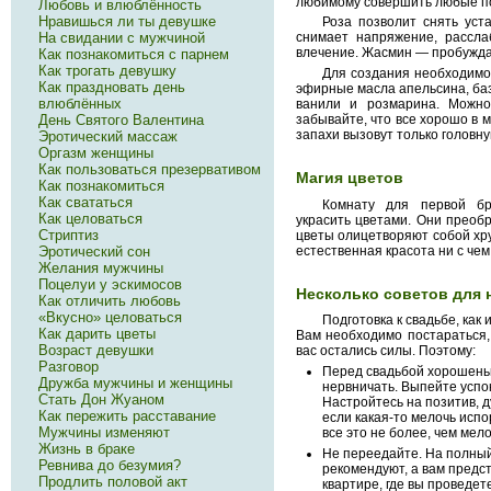
любимому совершить любые по
Любовь и влюблённость
Нравишься ли ты девушке
Роза позволит снять уст
На свидании с мужчиной
снимает напряжение, рассла
влечение. Жасмин — пробужда
Как познакомиться с парнем
Как трогать девушку
Для создания необходим
Как праздновать день
эфирные масла апельсина, бази
влюблённых
ванили и розмарина. Можно
День Святого Валентина
забывайте, что все хорошо в 
запахи вызовут только головну
Эротический массаж
Оргазм женщины
Как пользоваться презервативом
Магия цветов
Как познакомиться
Как свататься
Комнату для первой бр
Как целоваться
украсить цветами. Они преоб
Стриптиз
цветы олицетворяют собой хру
естественная красота ни с чем
Эротический сон
Желания мужчины
Поцелуи у эскимосов
Несколько советов для 
Как отличить любовь
«Вкусно» целоваться
Подготовка к свадьбе, как
Как дарить цветы
Вам необходимо постараться,
Возраст девушки
вас остались силы. Поэтому:
Разговор
Перед свадьбой хорошеньк
Дружба мужчины и женщины
нервничать. Выпейте успо
Стать Дон Жуаном
Настройтесь на позитив, 
Как пережить расставание
если какая-то мелочь исп
Мужчины изменяют
все это не более, чем мело
Жизнь в браке
Не переедайте. На полный
Ревнива до безумия?
рекомендуют, а вам предст
Продлить половой акт
квартире, где вы проведе