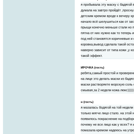
я пробывала эту маску с бадягой
думала на завтро пройдёт ,просн
детским кремом вроде к вечеру кр
начало всё шелушиться как от заг
прыщи конечно меньше стали но 
пятна от них нужно как то теперь 
под ней становятся коричневые и
коровка,вывод сделала такой осто
наверно зависит от типа кожи ,у к
такой эффект.
ИРОЧКА (гость)
ребята,самый простой и проверен
на лице это делать маски из бадяг
маски растворяете морскую соль 
смывая,за 2 недели кожа люкс)))))
н (гость)
я мазалась бодягой на той недели 
только мягче лицо стало. на этой н
появилось покраснение на подборо
почему не все лицо как у всех? я
помазала кремом надеюсь на утро 