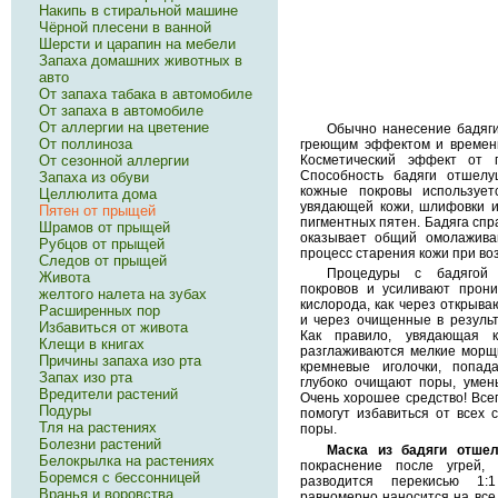
Накипь в стиральной машине
Чёрной плесени в ванной
Шерсти и царапин на мебели
Запаха домашних животных в
авто
От запаха табака в автомобиле
От запаха в автомобиле
От аллергии на цветение
Обычно нанесение бадяг
От поллиноза
греющим эффектом и времен
Косметический эффект от 
От сезонной аллергии
Способность бадяги отшел
Запаха из обуви
кожные покровы использует
Целлюлита дома
увядающей кожи, шлифовки и
Пятен от прыщей
пигментных пятен. Бадяга спра
Шрамов от прыщей
оказывает общий омолаживаю
Рубцов от прыщей
процесс старения кожи при во
Следов от прыщей
Процедуры с бадягой 
Живота
покровов и усиливают прони
желтого налета на зубах
кислорода, как через открыв
Расширенных пор
и через очищенные в резуль
Избавиться от живота
Как правило, увядающая к
Клещи в книгах
разглаживаются мелкие морщ
Причины запаха изо рта
кремневые иголочки, попад
Запах изо рта
глубоко очищают поры, умен
Вредители растений
Очень хорошее средство! Всег
Подуры
помогут избавиться от всех с
Тля на растениях
поры.
Болезни растений
Маска из бадяги отше
Белокрылка на растениях
покраснение после угрей, 
Боремся с бессонницей
разводится перекисью 1:1
Вранья и воровства
равномерно наносится на все