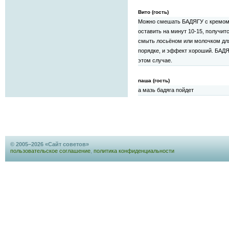
Вито (гость)
Можно смешать БАДЯГУ с кремом 
оставить на минут 10-15, получитс
смыть лосьёном или молочком для 
порядке, и эффект хороший. БАДЯ
этом случае.
паша (гость)
а мазь бадяга пойдет
© 2005–2026 «Сайт советов»
пользовательское соглашение
,
политика конфиденциальности