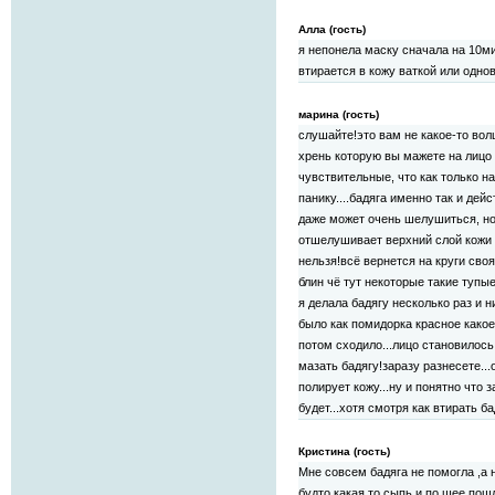
Алла (гость)
я непонела маску сначала на 10м
втирается в кожу ваткой или одно
марина (гость)
слушайте!это вам не какое-то вол
хрень которую вы мажете на лицо 
чувствительные, что как только 
панику....бадяга именно так и дей
даже может очень шелушиться, но 
отшелушивает верхний слой кожи 
нельзя!всё вернется на круги сво
блин чё тут некоторые такие тупы
я делала бадягу несколько раз и 
было как помидорка красное какое
потом сходило...лицо становилось
мазать бадягу!заразу разнесете...
полирует кожу...ну и понятно что
будет...хотя смотря как втирать б
Кристина (гость)
Мне совсем бадяга не помогла ,а 
будто какая то сыпь и по шее пошл