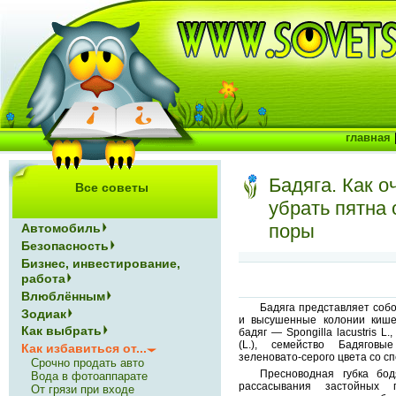
главная
Бадяга. Как о
Все советы
убрать пятна 
поры
Автомобиль
Безопасность
Бизнес, инвестирование,
работа
Влюблённым
Бадяга представляет собо
Зодиак
и высушенные колонии кише
Как выбрать
бадяг — Spongilla lacustris L., S
(L.), семейство Бадяговы
Как избавиться от...
зеленовато-серого цвета со с
Срочно продать авто
Пресноводная губка бо
Вода в фотоаппарате
рассасывания застойных 
От грязи при входе