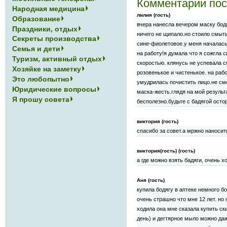
Комментарии пос
Народная медицина
лилия (гость)
Образование
вчера нанесла вечером маску бодя
Праздники, отдых
ничего не щипало.но стоило смыт
Секреты производства
сине-фиолетовое.у меня началась
Семья и дети
на работу!я думала что я сожгла с
Туризм, активный отдых
скоростью. клянусь не успевала 
Хозяйке на заметку
розовенькое и чистенькое. на рабо
Это любопытно
умудрилась почистить лицо.не смо
Юридические вопросы
маска-жесть.глядя на мой результ
Я прошу совета
бесполезно.будьте с бадягой осто
виктория (гость)
спасибо за совет.а мржно наносит
виктория(гость) (гость)
а где можно взять бадяги, очень 
Аня (гость)
купила бодягу в аптеке немного б
очень страшно что мне 12 лет. но
ходила она мне сказала купить ск
день) и дегтярное мыло можно да