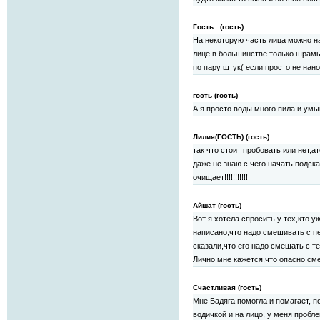
Гость.. (гость)
На некоторую часть лица можно на
лице в большинстве только шрамы
по пару штук( если просто не нано
гость (гость)
А я просто воды много пила и ум
Лилия(ГОСТЬ) (гость)
так что стоит пробовать или нет,а
даже не знаю с чего начать!подск
очищает!!!!!!!!!!!
Айшат (гость)
Вот я хотела спросить у тех,кто у
написано,что надо смешивать с пе
сказали,что его надо смешать с те
Лично мне кажется,что опасно см
Счастливая (гость)
Мне Бадяга помогла и помагает, 
водичкой и на лицо, у меня пробл