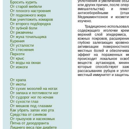
уплотнения и увеличение объ
Бросить курить
или других причин, после опер
От старой мебели
вмешательства) и гема
От плохого настроения
антисеборейными (отше
От подкожного жира
Медикаментозное и космети
Как уничтожить комаров
изучено.
От второго подбородка
Традиционно использовала
От зубной боли
содержащего иголочки кре
От ржавчины
верхний слой эпидермиса,
От жука точильщика
кожных покровов, расширени
Курения
глубоко залегающих кровено
От усталости
активизации поверхностно
От стеснения
местных болей и обеспечив
Перхоти
эффект на пораженных ме
От крыс
происходит локальное осво
От воды на окнах
веществ: аутакоидов, кинин
которые способствуют заж
От изжоги
рассасыванию рубцов и уплот
местный иммунитет и защитны
От храпа
От икоты
От сухих мозолей на ногах
От запаха и потливости ног
От судорог ног по ночам
От сухости глаз
От мешков под глазами
Как убрать запах изо рта
Средства от синяков
От грызунов и насекомых
Пятна от дезодоранта
Лишнего веса при диабете