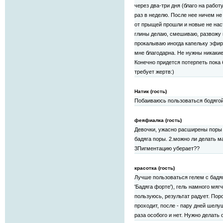
через два-три дня (благо на работ
раз в неделю. После нее ничем н
от прыщей прошли и новые не нас
глины делаю, смешиваю, развожу 
прокалываю иногда капельку эфирн
мне благодарна. Не нужны никаки
Конечно придется потерпеть пока 
требует жертв:)
Натик (гость)
Побаиваюсь пользоваться бодягой.
феяфиалка (гость)
Девочки, ужасно расширены поры и
бадяга поры. 2.можно ли делать м
3Пигментацию уберает??
красотка (гость)
Лучше пользоваться гелем с бадяг
'Бадяга форте'), гель намного мя
пользуюсь, результат радует. Пор
проходит, после - пару дней шелу
раза особого и нет. Нужно делать 