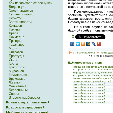
Как избавиться от веснушек
и протонизированное) остает
Воды в ухе
втирается в кожу ваткой до по
Слов-паразитов
Противопоказания:
гипе
Скрипа половиц
элементы, чувствительная ко
Перхоти
бадяги вызывает воспаления 
Застенчивости
Поэтому нельзя наносить бадяг
Комаров
Ни в коем случае не за
Накипи
бадягой требует повышенной
Храпа
0
Похмелья
Прыщей
Тараканов
Моли
Нитратов
[<—
в начало раздела
<-
предыдущ
Простуды
44
из
86
(в раздел
Икоты
Ещё интересные статьи:
Крота
Народные средства для избавлен
Граффити
которые остаются на лице и те
Муравьёв
Народные средства для избавлен
Целлюлита
которые остаются на лице и те
Бруксизма
Косметические способы для изба
шрамов, после прыщей и угрей
Жвачки
Как избавиться от прыщей
Укачивания
Как избавиться от прыщей
Бессонницы
Как избавиться от прыщей
Как избавиться от прыщей
Ссоры
Как избавиться от прыщей
Второго подбородка
Как избавиться от прыщей
Компьютеры, интернет
Как избавиться от прыщей
Красота и здоровье
Мобильные телефоны