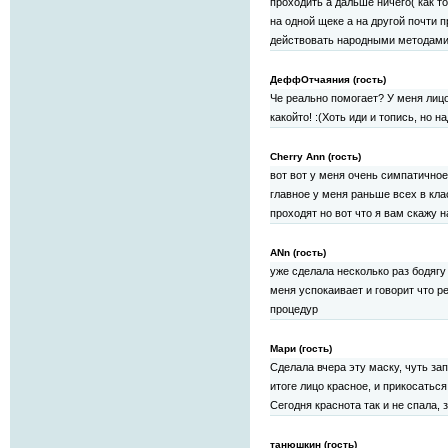
проходить а дальше ничего( как 
на одной щеке а на другой почти
действовать народными методами 
ДеффОтчаяния (гость)
Че реально помогает? У меня лицо
какойто! :(Хоть иди и топись, но 
Cherry Ann (гость)
вот вот у меня очень симпатичное
главное у меня раньше всех в кла
проходят но вот что я вам скажу 
ANn (гость)
уже сделала несколько раз бодягу
меня успокаивает и говорит что р
процедур
Мари (гость)
Сделала вчера эту маску, чуть за
итоге лицо красное, и прикосаться 
Сегодня краснота так и не спала, 
танюшкин (гость)