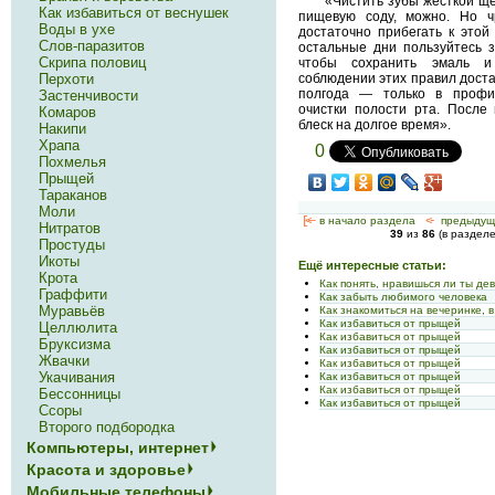
«Чистить зубы жесткой ще
Как избавиться от веснушек
пищевую соду, можно. Но ч
Воды в ухе
достаточно прибегать к этой
Слов-паразитов
остальные дни пользуйтесь з
Скрипа половиц
чтобы сохранить эмаль и
соблюдении этих правил доста
Перхоти
полгода — только в профил
Застенчивости
очистки полости рта. После
Комаров
блеск на долгое время».
Накипи
Храпа
0
Похмелья
Прыщей
Тараканов
Моли
[<—
в начало раздела
<-
предыдущ
Нитратов
39
из
86
(в раздел
Простуды
Икоты
Ещё интересные статьи:
Крота
Как понять, нравишься ли ты де
Граффити
Как забыть любимого человека
Муравьёв
Как знакомиться на вечеринке, 
Как избавиться от прыщей
Целлюлита
Как избавиться от прыщей
Бруксизма
Как избавиться от прыщей
Жвачки
Как избавиться от прыщей
Укачивания
Как избавиться от прыщей
Как избавиться от прыщей
Бессонницы
Как избавиться от прыщей
Ссоры
Второго подбородка
Компьютеры, интернет
Красота и здоровье
Мобильные телефоны