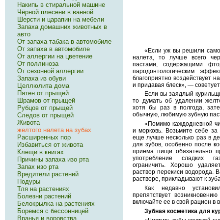
Накипь в стиральной машине
Чёрной плесени в ванной
Шерсти и царапин на мебели
Запаха домашних животных в
авто
От запаха табака в автомобиле
От запаха в автомобиле
«Если уж вы решили само
От аллергии на цветение
налета, то лучше всего че
От поллиноза
пастами, содержащими фто
От сезонной аллергии
пародонтологическим эффек
благоприятно воздействует на
Запаха из обуви
и придавая блеск», — советуе
Целлюлита дома
Пятен от прыщей
Если вы заядлый курильщи
Шрамов от прыщей
то думать об удалении желт
Рубцов от прыщей
хотя бы раз в полгода, зат
обычную, любимую зубную пас
Следов от прыщей
Живота
«Помимо каждодневной чи
желтого налета на зубах
и морковь. Возьмите себе за
Расширенных пор
еще лучше несколько раз в де
Избавиться от живота
для зубов, особенно после ко
приема пищи обязательно пр
Клещи в книгах
употребление сладких га
Причины запаха изо рта
ограничить. Хорошо удаляе
Запах изо рта
раствор перекиси водорода. 
Вредители растений
растворе, прикладывают к зуб
Подуры
Как недавно установ
Тля на растениях
препятствует возникновению 
Болезни растений
включайте ее в свой рацион в в
Белокрылка на растениях
Боремся с бессонницей
Зубная косметика для к
Вранья и воровства