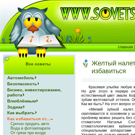
главная
Желтый налет 
Все советы
избавиться
Автомобиль
Безопасность
Красивая улыбка любую 
Бизнес, инвестирование,
Но для этого в первую о
работа
естественный цвет эмали. Ко
зубам желтоватый оттенок. О
Влюблённым
Как же быть? На этот вопрос о
Зодиак
«Мягкий зубной налет,
Как выбрать
скапливается в основном у ш
проблему можно решить без о
Как избавиться от...
стоматолог Наталья Со
Срочно продать авто
стоматологических кабине
Вода в фотоаппарате
специальными аппаратами с
От грязи при входе
Удаляют не только мягкий зу