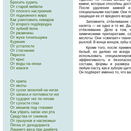
Бросить курить
камни, которые способны дос
От старой мебели
После удаления камней и
От плохого настроения
специальными пастами. Они п
От подкожного жира
защищая ее от вредного возд
Как уничтожить комаров
Запомните, отбеливание 
От второго подбородка
налета — не одно и то же. Да
От зубной боли
отбеливание. Дело в том, 
От ржавчины
химическими препаратами, с
От жука точильщика
кислоты. Они «сжигают» ткани 
Курения
рыхлой. В конце концов, зубы о
От усталости
Кроме того, после приме
От стеснения
белый, но далеко не всегда
Перхоти
использовать специализир
От крыс
эффективность и безопасн
От воды на окнах
состава, формы и размера 
От изжоги
любую пасту, как и зубную щет
Он подберет именно то, что ва
От храпа
От икоты
От сухих мозолей на ногах
От запаха и потливости ног
От судорог ног по ночам
От сухости глаз
От мешков под глазами
Как убрать запах изо рта
Средства от синяков
От грызунов и насекомых
Пятна от дезодоранта
Лишнего веса при диабете