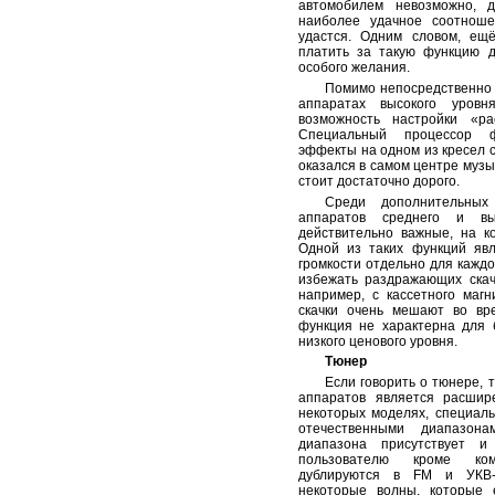
автомобилем невозможно, 
наиболее удачное соотнош
удастся. Одним словом, ещ
платить за такую функцию д
особого желания.
Помимо непосредственно 
аппаратах высокого уров
возможность настройки «ра
Специальный процессор ф
эффекты на одном из кресел с
оказался в самом центре музы
стоит достаточно дорого.
Среди дополнительных
аппаратов среднего и вы
действительно важные, на к
Одной из таких функций явл
громкости отдельно для каждо
избежать раздражающих скач
например, с кассетного маг
скачки очень мешают во вр
функция не характерна для 
низкого ценового уровня.
Тюнер
Если говорить о тюнере, 
аппаратов является расшир
некоторых моделях, специал
отечественными диапазон
диапазона присутствует и
пользователю кроме ком
дублируются в FM и УКВ-
некоторые волны, которые 