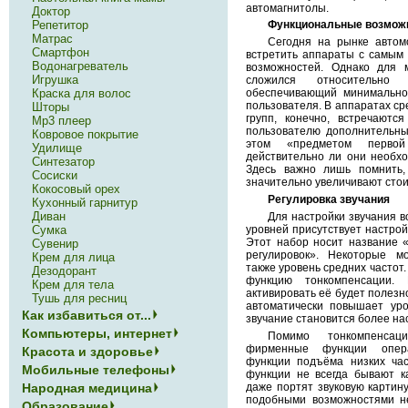
автомагнитолы.
Доктор
Функциональные возмож
Репетитор
Матрас
Сегодня на рынке автом
Смартфон
встретить аппараты с самым
Водонагреватель
возможностей. Однако для 
Игрушка
сложился относительно 
обеспечивающий минимально
Краска для волос
пользователя. В аппаратах с
Шторы
групп, конечно, встречаютс
Mp3 плеер
пользователю дополнительны
Ковровое покрытие
этом «предметом первой
Удилище
действительно ли они необхо
Синтезатор
Здесь важно лишь помнить,
Сосиски
значительно увеличивают стои
Кокосовый орех
Регулировка звучания
Кухонный гарнитур
Диван
Для настройки звучания в
уровней присутствует настройк
Сумка
Этот набор носит название 
Сувенир
регулировок». Некоторые м
Крем для лица
также уровень средних частот.
Дезодорант
функцию тонкомпенсации.
Крем для тела
активировать её будет полезн
Тушь для ресниц
автоматически повышает уро
Как избавиться от...
звучание становится более н
Компьютеры, интернет
Помимо тонкомпенса
фирменные функции опера
Красота и здоровье
функции подъёма низких час
Мобильные телефоны
функции не всегда бывают к
даже портят звуковую картину
Народная медицина
подобными возможностями н
Образование