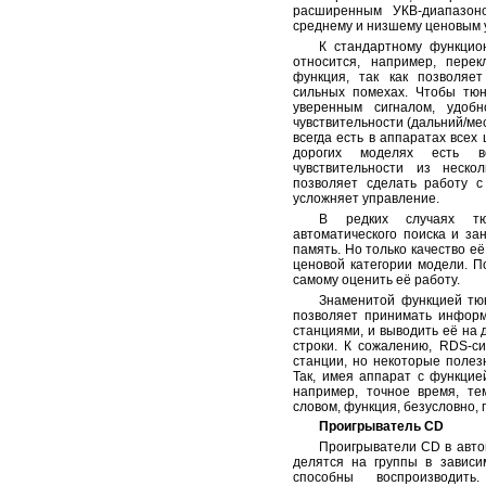
расширенным УКВ-диапазоно
среднему и низшему ценовым 
К стандартному функцио
относится, например, перек
функция, так как позволяе
сильных помехах. Чтобы тюн
уверенным сигналом, удобн
чувствительности (дальний/ме
всегда есть в аппаратах всех 
дорогих моделях есть в
чувствительности из неско
позволяет сделать работу 
усложняет управление.
В редких случаях тю
автоматического поиска и за
память. Но только качество её
ценовой категории модели. П
самому оценить её работу.
Знаменитой функцией тю
позволяет принимать инфор
станциями, и выводить её на 
строки. К сожалению, RDS-с
станции, но некоторые полез
Так, имея аппарат с функцие
например, точное время, те
словом, функция, безусловно, 
Проигрыватель CD
Проигрыватели CD в авто
делятся на группы в зависи
способны воспроизводит