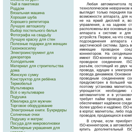
Чай в пакетиках
Любая автомагнитола пр
технологическом невзрачном к
Роддом
выглядит только передняя па
Вязальная машина
возможности аппарата, для н
Хорошая шуба
не на яркий дисплей и, во
Хорошего репетитора
управления, а на заднюю ст
Лучшую автошколу
расположены все основные ра
Выбор постельного белья
аппарата к системе и для
Фотографа на свадьбу
устройств. Первое, на что сле
Лучшую краску для стен
подсоединения аппарата 
Полезные подарки для женщин
акустической системы. Здесь в
Газонокосилку
имеющие проводное сое
Электроинструмент для
коннектором. На сегодняшн
декоратора
имеют ISO-коннектор и лиш
Холодильник
проводное соединение. ISO
Материал для строительства
разъём, состоящий из двух ч
провода, идущие к электропи
дома
провода динамиков. Основное
Женскую сумку
проводным соединением со
Конструктор для ребёнка
предусмотрен в большей ча
Термобельё
поэтому установка магнитол
Мультиварка
упрощается: необходимо
Всё о мультиварке
автомагнитоле и в установо
Подушка
требует пайки проводов, ка
Ювелирка для мужчин
обеспечивает надёжное соеди
Торговое оборудование
более удобно и надёжно. ISO-
Электронные книги. Букридеры
в корпус магнитолы, либо по
Солнечные очки
проводов, продающихся в комп
Подушку и матрас
В случае, если приобре
Посуда для микроволновки
ISO-коннектором, а автомобил
Ювелирные украшения для
купить дополнительный IS