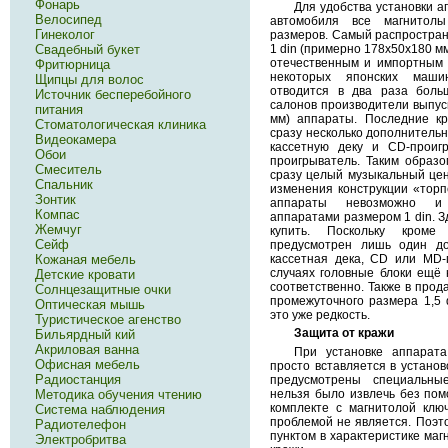
Фонарь
Для удобства установки а
Велосипед
автомобиля все магнитол
Гинеколог
размеров. Самый распростран
1 din (примерно 178х50х180 мм
Свадебный букет
отечественным и импортным 
Фритюрница
некоторых японских маши
Щипцы для волос
отводится в два раза боль
Источник бесперебойного
салонов производители выпус
питания
мм) аппараты. Последние кр
Стоматологическая клиника
сразу несколько дополнительн
Видеокамера
кассетную деку и CD-проиг
Обои
проигрыватель. Таким образо
Смеситель
сразу целый музыкальный цен
Спальник
изменения конструкции «торп
Зонтик
аппараты невозможно и 
Компас
аппаратами размером 1 din. З
Жемчуг
купить. Поскольку кром
Сейф
предусмотрен лишь один до
кассетная дека, CD или MD-
Кожаная мебель
случаях головные блоки ещё
Детские кровати
соответственно. Также в прод
Солнцезащитные очки
промежуточного размера 1,5 
Оптическая мышь
это уже редкость.
Туристическое агенство
Защита от кражи
Бильярдный кий
Акриловая ванна
При установке аппарата
Офисная мебель
просто вставляется в установ
Радиостанция
предусмотрены специальны
нельзя было извлечь без по
Методика обучения чтению
комплекте с магнитолой клю
Система наблюдения
проблемой не является. Поэт
Радиотелефон
пунктом в характеристике маг
Электробритва