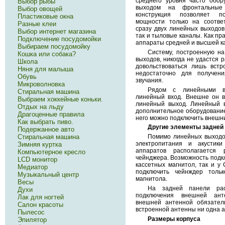
среднего уровня часто обо
Выбор рыбы
выходом на фронтальные
Выбор овощей
конструкция позволяет п
Пластиковые окна
мощности только на соотве
Разные клеи
сразу двух линейных выходов
Выбор интернет магазина
так и тыловые каналы. Как пр
Подключение посудомойки
аппараты средней и высшей к
Выбираем посудомойку
Систему, построенную н
Кошка или собака?
выходов, никогда не удастся 
Школа
довольствоваться лишь встр
Няня для малыша
недостаточно для получен
Обувь
звучания.
Микроволновка
Рядом с линейными вы
Стиральная машина
линейный вход. Внешне он в
Выбраем хоккейные коньки.
линейный выход. Линейный в
Отдых на льду
дополнительное оборудовани
Драгоценные правила
него можно подключить внешни
Как выбрать пиво.
Другие элементы задней
Подержанное авто
Помимо линейных выходо
Стиральная машина
электропитания и акустик
Зимняя куртка
аппаратов располагается
Компьютерное кресло
чейнджера. Возможность подкл
LCD монитор
кассетных магнитол, так и у
Медиатор
подключить чейнждер тол
Музыкальный центр
магнитола.
Весы
На задней панели рас
Духи
подключения внешней ант
Лак для ногтей
внешней антенной обязател
Салон красоты
встроенной антенны ни одна а
Пылесос
Размеры корпуса
Эпилятор