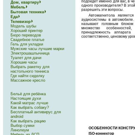
подойдёт именно для вас, в ч
Дом, квартиру
одного производителя? В это
Мебель
разрешить эти вопросы.
Бытовая техника
Автомагнитола являетс
Еда
аудиосистемы в автомобиле.
Телевизор
называют головным блоком
Модель шубы
множество особенностей
Хороший принтер
принадлежность аппарата
Бюро переводов
соответственно, ценовому уро
Свадебное платье
Гель для укладки
Мужские часы лучшие марки
Электрошашлычница
Туалет для дачи
Хорошие часы
Выбрать ракетку для
настольного тенниса
Где найти сиделку
Массажное кресло
Бельё для ребёнка
Настоящие духи
Какой матрас лучше
Как выбрать собаку?
Бесплатный антивирус для
android
Как выбрать рацию
Выбор сумки
ОСОБЕННОСТИ КОНСТР
Линолеум
ISO-коннектор
Мебель из ДСП