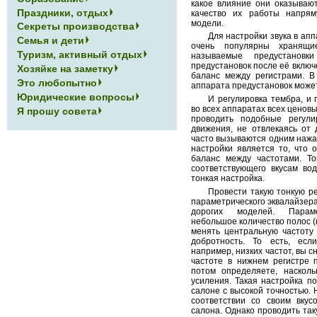
какое влияние они оказывают
Праздники, отдых
качество их работы напрям
модели.
Секреты производства
Для настройки звука в ап
Семья и дети
очень популярны хранящи
Туризм, активный отдых
называемые предустановк
предустановок после её вклю
Хозяйке на заметку
баланс между регистрами. В
Это любопытно
аппарата предустановок может 
Юридические вопросы
И регулировка тембра, и 
во всех аппаратах всех ценовы
Я прошу совета
проводить подобные регул
движения, не отвлекаясь от 
часто вызываются одним нажа
настройки является то, что 
баланс между частотами. То
соответствующего вкусам вод
тонкая настройка.
Провести такую тонкую р
параметрического эквалайзера
дорогих моделей. Парам
небольшое количество полос (
менять центральную частоту
добротность. То есть, есл
например, низких частот, вы с
частоте в нижнем регистре 
потом определяете, наскол
усиления. Такая настройка по
салоне с высокой точностью. Н
соответствии со своим вкус
салона. Однако проводить так