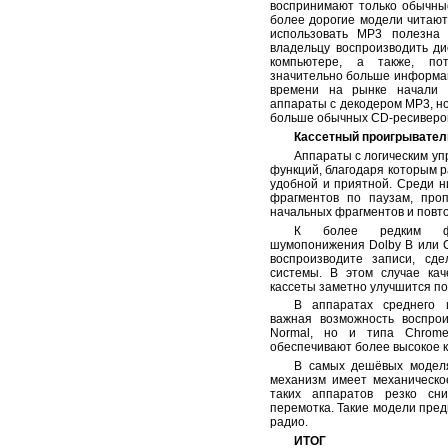
воспринимают только обычны
более дорогие модели читаю
использовать МР3 полезна 
владельцу воспроизводить д
компьютере, а также, по
значительно больше информац
времени на рынке начали 
аппараты с декодером МР3, но
больше обычных CD-ресиверо
Кассетный проигрывател
Аппараты с логическим у
функций, благодаря которым р
удобной и приятной. Среди н
фрагментов по паузам, проп
начальных фрагментов и повт
К более редким фу
шумопонижения Dolby B или C
воспроизводите записи, сд
системы. В этом случае кач
кассеты заметно улучшится по
В аппаратах среднего и
важная возможность воспрои
Normal, но и типа Chrom
обеспечивают более высокое к
В самых дешёвых моделя
механизм имеет механическо
таких аппаратов резко сн
перемотка. Такие модели пред
радио.
ИТОГ