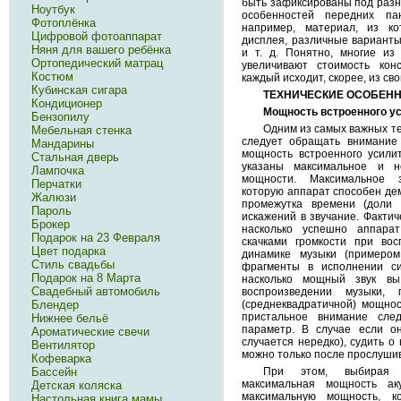
быть зафиксированы под разн
Ноутбук
особенностей передних па
Фотоплёнка
например, материал, из ко
Цифровой фотоаппарат
дисплея, различные вариант
Няня для вашего ребёнка
и т. д. Понятно, многие из
Ортопедический матрац
увеличивают стоимость кон
Костюм
каждый исходит, скорее, из с
Кубинская сигара
ТЕХНИЧЕСКИЕ ОСОБЕН
Кондиционер
Мощность встроенного у
Бензопилу
Одним из самых важных те
Мебельная стенка
следует обращать внимание 
Мандарины
мощность встроенного усилит
Стальная дверь
указаны максимальное и н
Лампочка
мощности. Максимальное 
Перчатки
которую аппарат способен дем
Жалюзи
промежутка времени (доли 
Пароль
искажений в звучание. Фактич
Брокер
насколько успешно аппара
Подарок на 23 Февраля
скачками громкости при во
Цвет подарка
динамике музыки (примером
Стиль свадьбы
фрагменты в исполнении си
Подарок на 8 Марта
насколько мощный звук вы
Свадебный автомобиль
воспроизведении музыки, 
(среднеквадратичной) мощнос
Блендер
пристальное внимание сле
Нижнее бельё
параметр. В случае если он
Ароматические свечи
случается нередко), судить 
Вентилятор
можно только после прослуши
Кофеварка
При этом, выбирая а
Бассейн
максимальная мощность а
Детская коляска
максимальную мощность, к
Настольная книга мамы