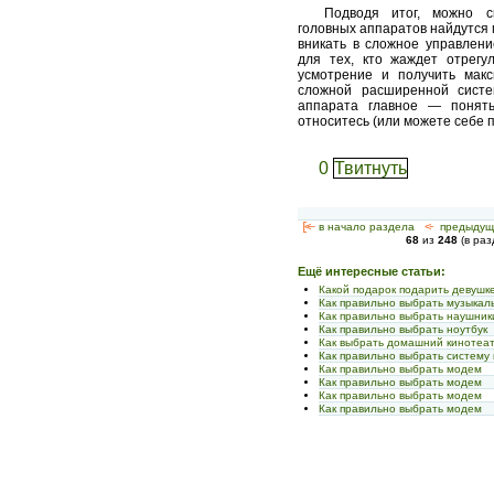
Подводя итог, можно с
головных аппаратов найдутся м
вникать в сложное управлени
для тех, кто жаждет отрегу
усмотрение и получить мак
сложной расширенной систе
аппарата главное — понять
относитесь (или можете себе п
0
Твитнуть
[<—
в начало раздела
<-
предыдущ
68
из
248
(в ра
Ещё интересные статьи:
Какой подарок подарить девушк
Как правильно выбрать музыкал
Как правильно выбрать наушник
Как правильно выбрать ноутбук
Как выбрать домашний кинотеат
Как правильно выбрать систему
Как правильно выбрать модем
Как правильно выбрать модем
Как правильно выбрать модем
Как правильно выбрать модем