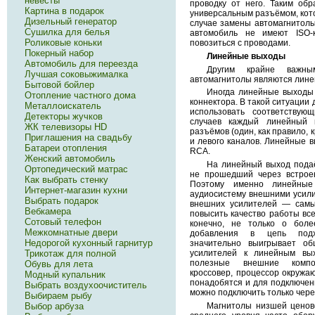
невесты
проводку от него. Таким об
Картина в подарок
универсальным разъёмом, кото
Дизельный генератор
случае замены автомагнитолы.
Сушилка для белья
автомобиль не имеют ISO-
Роликовые коньки
повозиться с проводами.
Покерный набор
Линейные выходы
Автомобиль для переезда
Другим крайне важны
Лучшая соковыжималка
автомагнитолы являются лине
Бытовой бойлер
Иногда линейные выходы
Отопление частного дома
коннектора. В такой ситуации
Металлоискатель
использовать соответству
Детекторы жучков
случаев каждый линейный 
ЖК телевизоры HD
разъёмов (один, как правило, 
Приглашения на свадьбу
и левого каналов. Линейные в
Батареи отопления
RCA.
Женский автомобиль
На линейный выход подаё
Ортопедический матрас
не прошедший через встроен
Как выбрать стенку
Поэтому именно линейные
Интернет-магазин кухни
аудиосистему внешними усил
Выбрать подарок
внешних усилителей — самы
Вебкамера
повысить качество работы все
Сотовый телефон
конечно, не только о бол
Межкомнатные двери
добавления в цепь подх
Недорогой кухонный гарнитур
значительно выигрывает об
усилителей к линейным вы
Трикотаж для полной
полезные внешние компо
Обувь для лета
кроссовер, процессор окружа
Модный купальник
понадобятся и для подключен
Выбрать воздухоочиститель
можно подключить только чер
Выбираем рыбу
Магнитолы низшей ценов
Выбор арбуза