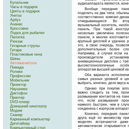
Купальник
аудиоаппарата является, коне
Часы в подарок
Вообще передние пане
Цветы в подарок
поделить на два типа: обычны
Унитаз
соответственно компакт-диск
Арбуз
откидывающиеся. Во вто
Ананас
музыкальный носитель, необ
Кроссовки
панель. При такой констру
Лодка для рыбалки
несколько увеличена полез
Палатка
панели, и многие изготовите
крупный дисплей и удачнее р
Рюкзак
это, в свою очередь, позвол
Гитарные струны
дополнительные более сло
Гитара
Например, в случае если на
Пластиковые окна
производители устанавл
Шины
анимационные дисплеи с трё
Автомагнитола
высокотехнологичные особ
Помада
аппаратам высшей ценовой ка
Ролики
Оба варианта исполнени
Профессию
самых разных уровней и цен
Мобильник
выбрать, конечно, дело вкуса 
Проектор
Однако при покупке апп
Наушники
важно следить за тем, про
Диктофон
размыкание контактов на пане
Принтер
что, если размыкание прои
DVD-плеер
намного быстрее, чем в случ
Домашний кинотеатр
соединена с корпусом аппарат
Модем
Конечно, передние пане
Сканер
друга ещё по множеству приз
Карманный компьютер
моделях встречаются даж
Дигитайзер
автоматически открываются 
Компьютерный стол