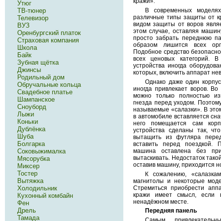
кражи».
Утюг
В современных моделях
ТВ-тюнер
различные типы защиты от к
Телевизор
видом защиты от воров явля
ВУЗ
этом случае, оставляя машин
Оренбургский платок
просто забрать переднюю па
Страховая компания
образом лишится всех орг
Школа
Подобное средство безопасно
Байк
всех ценовых категорий. 
Зубная щётка
устройства иногда оборудова
Джинсы
которых, включить аппарат не
Родильный дом
Однако даже один корпу
Обручальные кольца
иногда привлекает воров. Во
Свадебное платье
можно только полностью из
Шампанское
гнезда перед уходом. Поэтом
Сноуборд
называемые «салазки». В этом
Лыжи
в автомобиле вставляется сна
Коньки
него помещается сам корп
Дублёнка
устройства сделаны так, чт
Шуба
вытащить из футляра перед
Болгарка
вставить перед поездкой. П
машина оставлена без при
Соковыжималка
вытаскивать. Недостаток такой
Мясорубка
оставив машину, приходится но
Миксер
Тостер
К сожалению, «салазкам
Вытяжка
магнитолы и некоторые моде
Стремиться приобрести апп
Холодильник
кражи имеет смысл, если 
Кухонный комбайн
ненадёжном месте.
Фен
Дрель
Передняя панель
Тамада
Самым привлекательн