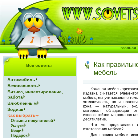
главная
Как правильн
Все советы
мебель
Автомобиль
Безопасность
Кожаная мебель прекрасн
Бизнес, инвестирование,
издавна считается элементо
работа
мебель, мы учитываем не толь
экологичность, но и практич
Влюблённым
кожа — натуральный, эко
Зодиак
материал, обладающий отл
износостойкостью, кожаная ме
Как выбрать
десятилетие.
Отзывы покупателей
Что же представляет 
Услуги
изготовления мебели?
Вещи
Для пошива мебели испо
Подарок