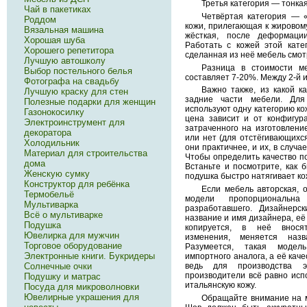
Третья категория — тонкая
Чай в пакетиках
Четвёртая категория — 
Роддом
кожи, прилегающая к жировому 
Вязальная машина
жёсткая, после деформаци
Хорошая шуба
Работать с кожей этой кате
Хорошего репетитора
сделанная из неё мебель смот
Лучшую автошколу
Разница в стоимости ме
Выбор постельного белья
составляет 7-20%. Между 2-й 
Фотографа на свадьбу
Важно также, из какой к
Лучшую краску для стен
задние части мебели. Для
Полезные подарки для женщин
используют одну категорию кож
Газонокосилку
цена зависит и от конфигура
Электроинструмент для
затраченного на изготовление
декоратора
или нет (для отстёгивающихс
Холодильник
они практичнее, и их, в случа
Материал для строительства
Чтобы определить качество по
дома
Встаньте и посмотрите, как 
Женскую сумку
подушка быстро натягивает кож
Конструктор для ребёнка
Если мебель авторская, 
Термобельё
модели пропорциональна
Мультиварка
разработавшего. Дизайнерс
Всё о мультиварке
название и имя дизайнера, её
Подушка
копируется, в неё внося
Ювелирка для мужчин
изменения, меняется наз
Торговое оборудование
Разумеется, такая модел
Электронные книги. Букридеры
импортного аналога, а её каче
ведь для производства э
Солнечные очки
производители всё равно исп
Подушку и матрас
итальянскую кожу.
Посуда для микроволновки
Ювелирные украшения для
Обращайте внимание на м