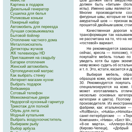
невесты
Шов должен быть аккуратны
должен быть «битым» (бол
Картина в подарок
иглы). Именно швы являются 
Дизельный генератор
Многие производители соз
Сушилка для белья
фигурные швы, которые не так
Роликовые коньки
аккуратный шов — признак вы
Покерный набор
прошитой двойным швом, стои
Автомобиль для переезда
Качественная дорогая 
Лучшая соковыжималка
трансформации так называем
Бытовой бойлер
не рассчитана на то, что на н
Отопление частного дома
«гостевой» вариант.
Металлоискатель
Не рекомендуется заказы
Детекторы жучков
сейчас, кресла — попозже), т
ЖК телевизоры HD
покупайте мебель только по
Приглашения на свадьбу
увидеть хотя бы один экзем
Батареи отопления
нему можно судить об остальн
Женский автомобиль
и т. п. Это, кстати, касается и 
Ортопедический матрас
Выбирая мебель, обра
Как выбрать стенку
образцов кожи, которые вам п
Интернет-магазин кухни
30. Рекомендуется покупат
Выбрать подарок
специализируются на коже. 
Вебкамера
может изготавливать отлич
Сотовый телефон
несколько основных катего
Межкомнатные двери
категории и цвета). Поэтом
Недорогой кухонный гарнитур
производителя. Из иностранн
Трикотаж для полной
фабрики, как: итальянские — 
Обувь для лета
«RolfBenz», «Hukla»,«Himolla»
Модный купальник
санкт-петербургские — «Те
Выбрать воздухоочиститель
Компания», «Нива», «Бест М»,
Выбираем рыбу
«8-ое марта», «Аллегро-Кл
Выбор арбуза
(Кирово-Чепецк), «Добрый