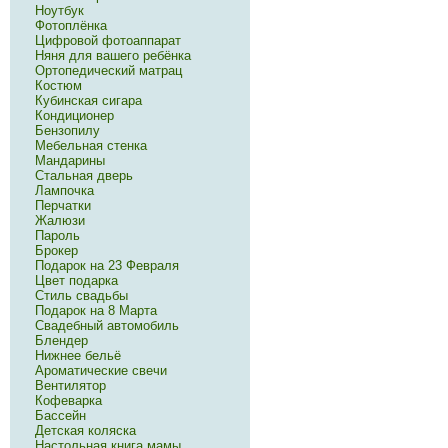
Ноутбук
Фотоплёнка
Цифровой фотоаппарат
Няня для вашего ребёнка
Ортопедический матрац
Костюм
Кубинская сигара
Кондиционер
Бензопилу
Мебельная стенка
Мандарины
Стальная дверь
Лампочка
Перчатки
Жалюзи
Пароль
Брокер
Подарок на 23 Февраля
Цвет подарка
Стиль свадьбы
Подарок на 8 Марта
Свадебный автомобиль
Блендер
Нижнее бельё
Ароматические свечи
Вентилятор
Кофеварка
Бассейн
Детская коляска
Настольная книга мамы