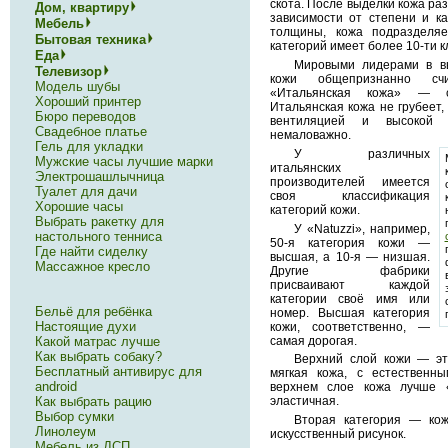
скота. После выделки кожа раз
Дом, квартиру
зависимости от степени и ка
Мебель
толщины, кожа подразделяе
Бытовая техника
категорий имеет более 10-ти к
Еда
Мировыми лидерами в вы
Телевизор
кожи общепризнанно счи
Модель шубы
«Итальянская кожа» — с
Хороший принтер
Итальянская кожа не грубеет,
Бюро переводов
вентиляцией и высокой п
Свадебное платье
немаловажно.
Гель для укладки
У различных
Мужские часы лучшие марки
итальянских
Электрошашлычница
производителей имеется
Туалет для дачи
своя классификация
Хорошие часы
категорий кожи.
Выбрать ракетку для
У «Natuzzi», например,
настольного тенниса
50-я категория кожи —
Где найти сиделку
высшая, а 10-я — низшая.
Массажное кресло
Другие фабрики
присваивают каждой
категории своё имя или
Бельё для ребёнка
номер. Высшая категория
Настоящие духи
кожи, соответственно, —
самая дорогая.
Какой матрас лучше
Как выбрать собаку?
Верхний слой кожи — эт
Бесплатный антивирус для
мягкая кожа, с естественн
android
верхнем слое кожа лучше 
Как выбрать рацию
эластичная.
Выбор сумки
Вторая категория — кож
Линолеум
искусственный рисунок.
Мебель из ДСП