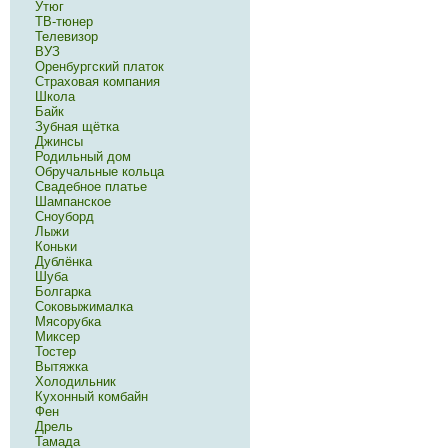
Утюг
ТВ-тюнер
Телевизор
ВУЗ
Оренбургский платок
Страховая компания
Школа
Байк
Зубная щётка
Джинсы
Родильный дом
Обручальные кольца
Свадебное платье
Шампанское
Сноуборд
Лыжи
Коньки
Дублёнка
Шуба
Болгарка
Соковыжималка
Мясорубка
Миксер
Тостер
Вытяжка
Холодильник
Кухонный комбайн
Фен
Дрель
Тамада