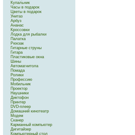
Купальник
Часы в подарок
Цветы в подарок
Унитаз
Арбуз
Ананас
Кроссовки
Лодка для рыбалки
Палатка
Рюкзак
Гитарные струны
Гитара
Пластиковые окна
Шины
Автомагнитола
Помада
Ролики
Профессию
Мобильник
Проектор
Наушники
Диктофон
Принтер
DVD-плеер
Домашний кинотеатр
Модем
Сканер
Карманный компьютер
Дигитайзер
Компьютерный стол