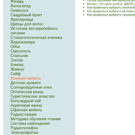
Обзор рулонных материалов дл
Фонарь
Бизнес. Истории успеха. ДЖО
Велосипед
Как правильно выбрать электро
Гинеколог
Как правильно выбрать автомаг
Свадебный букет
Как правильно выбрать наушник
Фритюрница
Щипцы для волос
Источник бесперебойного
питания
Стоматологическая клиника
Видеокамера
Обои
Смеситель
Спальник
Зонтик
Компас
Жемчуг
Сейф
Кожаная мебель
Детские кровати
Солнцезащитные очки
Оптическая мышь
Туристическое агенство
Бильярдный кий
Акриловая ванна
Офисная мебель
Радиостанция
Методика обучения чтению
Система наблюдения
Радиотелефон
Электробритва