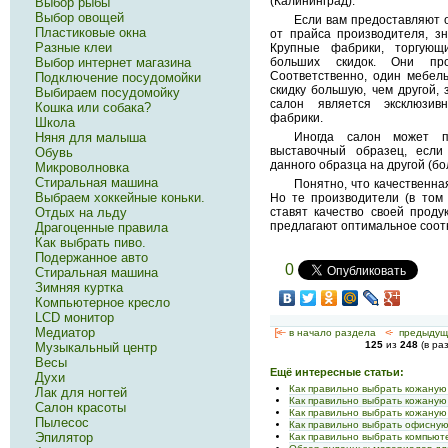
(Калининград).
Выбор рыбы
Выбор овощей
Если вам предоставляют 
Пластиковые окна
от прайса производителя, з
Разные клеи
Крупные фабрики, торгую
больших скидок. Они пр
Выбор интернет магазина
Соответственно, один мебел
Подключение посудомойки
скидку большую, чем другой, 
Выбираем посудомойку
салон является эксклюзив
Кошка или собака?
фабрики.
Школа
Иногда салон может п
Няня для малыша
выставочный образец, если
Обувь
данного образца на другой (бо
Микроволновка
Стиральная машина
Понятно, что качественна
Выбраем хоккейные коньки.
Но те производители (в том 
ставят качество своей проду
Отдых на льду
предлагают оптимальное соот
Драгоценные правила
Как выбрать пиво.
Подержанное авто
0
Стиральная машина
Зимняя куртка
Компьютерное кресло
LCD монитор
Медиатор
[<—
в начало раздела
<-
предыдущ
125
из
248
(в ра
Музыкальный центр
Весы
Ещё интересные статьи:
Духи
Как правильно выбрать кожаную
Лак для ногтей
Как правильно выбрать кожаную
Салон красоты
Как правильно выбрать кожаную
Пылесос
Как правильно выбрать офисну
Эпилятор
Как правильно выбрать компьют