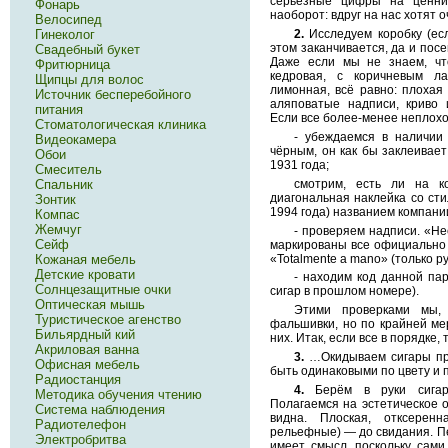
серьёзные цифры на ценник
Фонарь
наоборот: вдруг на нас хотят 
Велосипед
2.
Исследуем коробку (есл
Гинеколог
этом заканчивается, да и посе
Свадебный букет
Даже если мы не знаем, чт
Фритюрница
кедровая, с коричневым л
Щипцы для волос
лимонная, всё равно: плохая
Источник бесперебойного
аляповатые надписи, криво 
питания
Если все более-менее неплохо,
Стоматологическая клиника
- убеждаемся в наличии
Видеокамера
чёрным, он как бы заклеивает
Обои
1931 года;
Смеситель
смотрим, есть ли на ко
Спальник
диагональная наклейка со ст
Зонтик
1994 года) названием компании
Компас
Жемчуг
- проверяем надписи. «He
Сейф
маркированы все официально
«Totalmente a mano» (только р
Кожаная мебель
Детские кровати
- находим код данной пар
Солнцезащитные очки
сигар в прошлом номере).
Оптическая мышь
Этими проверками мы, 
Туристическое агенство
фальшивки, но по крайней ме
Бильярдный кий
них. Итак, если все в порядке,
Акриловая ванна
3.
…Окидываем сигары пр
Офисная мебель
быть одинаковыми по цвету и 
Радиостанция
4.
Берём в руки сигару
Методика обучения чтению
Полагаемся на эстетическое 
Система наблюдения
видна. Плоская, отксере
Радиотелефон
рельефные) — до свидания. Пе
Электробритва
имеет смысл, поскольку сами