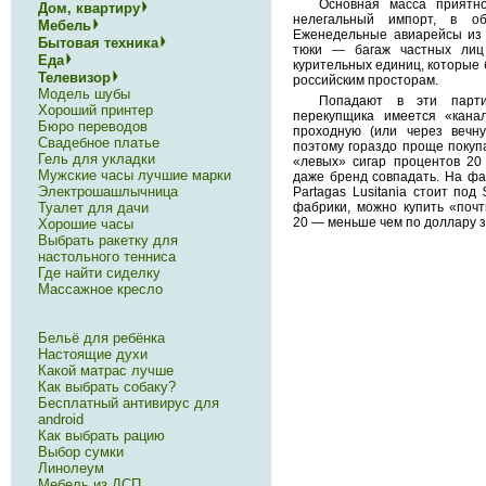
Основная масса приятн
Дом, квартиру
нелегальный импорт, в об
Мебель
Еженедельные авиарейсы из 
Бытовая техника
тюки — багаж частных лиц
Еда
курительных единиц, которые
Телевизор
российским просторам.
Модель шубы
Попадают в эти парт
Хороший принтер
перекупщика имеется «кана
Бюро переводов
проходную (или через вечн
Свадебное платье
поэтому гораздо проще покупа
Гель для укладки
«левых» сигар процентов 20
Мужские часы лучшие марки
даже бренд совпадать. На фа
Электрошашлычница
Partagas Lusitania стоит под
фабрики, можно купить «почт
Туалет для дачи
20 — меньше чем по доллару з
Хорошие часы
Выбрать ракетку для
настольного тенниса
Где найти сиделку
Массажное кресло
Бельё для ребёнка
Настоящие духи
Какой матрас лучше
Как выбрать собаку?
Бесплатный антивирус для
android
Как выбрать рацию
Выбор сумки
Линолеум
Мебель из ДСП