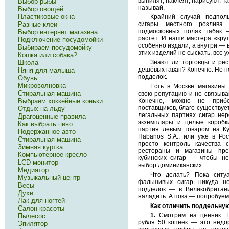
выпилят, наклеят, нарисуют. Т
Выбор рыбы
называй.
Выбор овощей
Пластиковые окна
Крайний случай подпол
Разные клеи
сигары местного розлива
подмосковных полях табак 
Выбор интернет магазина
растёт. И наши мастера «крут
Подключение посудомойки
особенно издали, а внутри — 
Выбираем посудомойку
этих изделий не сыскать, все 
Кошка или собака?
Знают ли торговцы и ре
Школа
дешёвых гаван? Конечно. Но не
Няня для малыша
подделок.
Обувь
Микроволновка
Есть в Москве магазины
Стиральная машина
свою репутацию и не связыв
Конечно, можно не прибе
Выбраем хоккейные коньки.
поставщиков, благо существуе
Отдых на льду
легальных партиях сигар не
Драгоценные правила
экземпляры и целые коробк
Как выбрать пиво.
партия левым товаром на Куб
Подержанное авто
Habanos S.A., или уже в Рос
Стиральная машина
просто контроль качества 
Зимняя куртка
рестораны и магазины пре
Компьютерное кресло
кубинских сигар — чтобы не
LCD монитор
выбор доминиканских.
Медиатор
Что делать? Пока ситу
Музыкальный центр
фальшивых сигар никуда н
Весы
подделок — в Великобритани
Духи
наладить. А пока — попробуем 
Лак для ногтей
Как отличить поддельную
Салон красоты
1.
Смотрим на ценник. На
Пылесос
рубля 50 копеек — это недор
Эпилятор