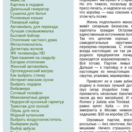
подбирают материал и стараю
невесты
Но это тяжело, поскольку ф
Картина в подарок
пресс-печать, и надписи на «
Дизельный генератор
что коробка — наш союзник 
Сушилка для белья
этом чуть позже.
Роликовые коньки
Жизнь подпольного ману
Покерный набор
живёт сигарным бизнесом, 
Автомобиль для переезда
зарплаты граждан Остров
Лучшая соковыжималка
единственным источником бол
Бытовой бойлер
Так что цепочки хорошо о
Отопление частного дома
самодеятельные скрутчик
Металлоискатель
перекупка–перевозка. С этик
Детекторы жучков
всегда настоящие: не так у
ЖК телевизоры HD
родного предприятия пачк
Приглашения на свадьбу
приходится ксерокопировать:
Батареи отопления
Всё готово. Партия левых 
Женский автомобиль
Дальше — к торговцу, и в с
Ортопедический матрас
настоящие из ненастоящих ку
Как выбрать стенку
скрутка, упаковка, маркировка
Интернет-магазин кухни
Привозят их и сами куби
Выбрать подарок
родину в поисках лучшей до
Вебкамера
груз сигар (подобно тому
Сотовый телефон
прихватить несколько баноче
Межкомнатные двери
часов да воз матрёшек). И 
Недорогой кухонный гарнитур
Romeo y Julieta или Trinidad
равно купят. Куба — это 
Трикотаж для полной
эмигранта в Москве немно
Обувь для лета
задешево. $30 за коробку (25 
Модный купальник
Выбрать воздухоочиститель
Огромные партии, впр
Выбираем рыбу
россыпью — без ленточек, без
мешками. Ничего страшного
Выбор арбуза