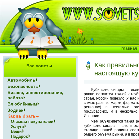
главная
Как правильн
Все советы
настоящую ку
Автомобиль
Безопасность
Кубинские сигары — если
Бизнес, инвестирование,
равно остаются точкой отсчё
работа
стран. России повезло. У нас 
самые разные марки, форматы,
Влюблённым
регионах) в несколько р
Зодиак
гондурасских. И в нескольк
Испании.
Как выбрать
Отзывы покупателей
Чем объясняется такая р
кубинские сигары — это в ос
Услуги
столице нашей родины сост
Вещи
общего объёма рынка, а в про
Подарок