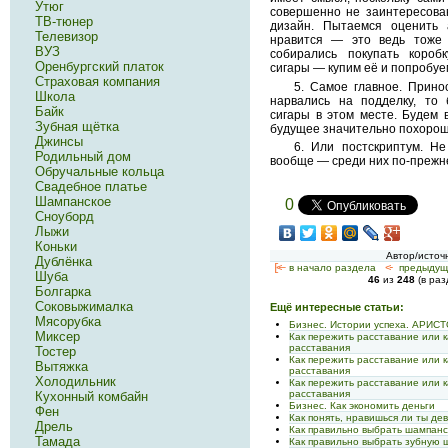
Утюг
совершенно не заинтересован
ТВ-тюнер
дизайн. Пытаемся оценить
Телевизор
нравится — это ведь тоже 
ВУЗ
собирались покупать короб
Оренбургский платок
сигары — купим её и попробуе
Страховая компания
5. Самое главное. Прино
Школа
нарвались на подделку, то
Байк
сигары в этом месте. Будем 
Зубная щётка
будущее значительно похорош
Джинсы
6. Или постскриптум. Н
Родильный дом
вообще — среди них по-прежн
Обручальные кольца
Свадебное платье
Шампанское
0
Сноуборд
Лыжи
Коньки
Автор/источ
Дублёнка
[<—
в начало раздела
<-
предыдущ
Шуба
46
из
248
(в ра
Болгарка
Соковыжималка
Ещё интересные статьи:
Мясорубка
Бизнес. Истории успеха. АРИ
Миксер
Как пережить расставание или 
расставания
Тостер
Как пережить расставание или 
Вытяжка
расставания
Холодильник
Как пережить расставание или 
расставания
Кухонный комбайн
Бизнес. Как экономить деньги
Фен
Как понять, нравишься ли ты де
Дрель
Как правильно выбрать шампанс
Тамада
Как правильно выбрать зубную 