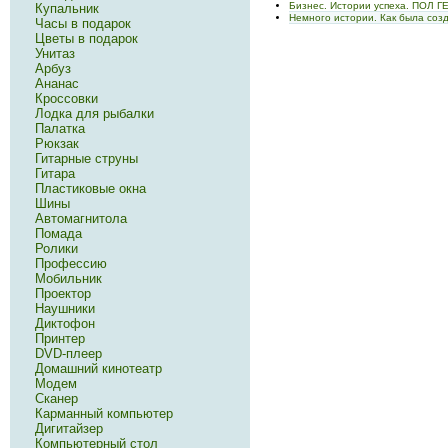
Бизнес. Истории успеха. ПОЛ Г
Купальник
Немного истории. Как была соз
Часы в подарок
Цветы в подарок
Унитаз
Арбуз
Ананас
Кроссовки
Лодка для рыбалки
Палатка
Рюкзак
Гитарные струны
Гитара
Пластиковые окна
Шины
Автомагнитола
Помада
Ролики
Профессию
Мобильник
Проектор
Наушники
Диктофон
Принтер
DVD-плеер
Домашний кинотеатр
Модем
Сканер
Карманный компьютер
Дигитайзер
Компьютерный стол