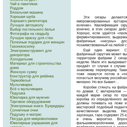
Чай в пакетиках
Роддом
Вязальная машина
Хорошая шуба
Эти сигары делаютс
Хорошего репетитора
импровизированных кустар
Лучшую автошколу
коленке». Квалификация скр
конечно, в этих сигарах дей
Выбор постельного белья
Хорошо, если удаётся «пром
Фотографа на свадьбу
ферментированного, выдержан
Лучшую краску для стен
фабричные «несуны» дос
Полезные подарки для женщин
позаимствованный на любой ста
Газонокосилку
Ещё один вариант. С
Электроинструмент для
фабричный скрутчик может вы
декоратора
территории фабрики 2 сигар
Холодильник
неделю. Мало кто выкуривает
Материал для строительства
продаёт от случая к случаю
дома
знакомому перекупщику. Та
Женскую сумку
тоже окажутся потом в «п
Конструктор для ребёнка
попасться везучему российско
Термобельё
мизерно. Но все бывает…
Мультиварка
Коробки стянуть на фабри
Всё о мультиварке
по домам. С материалом — т
Подушка
каждой марке сигар по пра
Ювелирка для мужчин
коробка из определённого в
Торговое оборудование
должны почивать на ложе из
Электронные книги. Букридеры
мастерской подобный педанти
Солнечные очки
качественная выделка. Не
Подушку и матрас
заусенцах, тара содержит 25 
Посуда для микроволновки
и очень вероятно. Впро
Ювелирные украшения для
фальшивокоробочники, дор