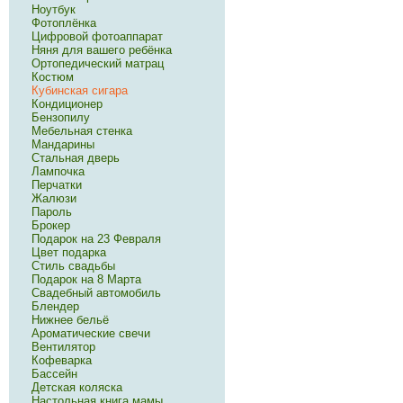
Ноутбук
Фотоплёнка
Цифровой фотоаппарат
Няня для вашего ребёнка
Ортопедический матрац
Костюм
Кубинская сигара
Кондиционер
Бензопилу
Мебельная стенка
Мандарины
Стальная дверь
Лампочка
Перчатки
Жалюзи
Пароль
Брокер
Подарок на 23 Февраля
Цвет подарка
Стиль свадьбы
Подарок на 8 Марта
Свадебный автомобиль
Блендер
Нижнее бельё
Ароматические свечи
Вентилятор
Кофеварка
Бассейн
Детская коляска
Настольная книга мамы