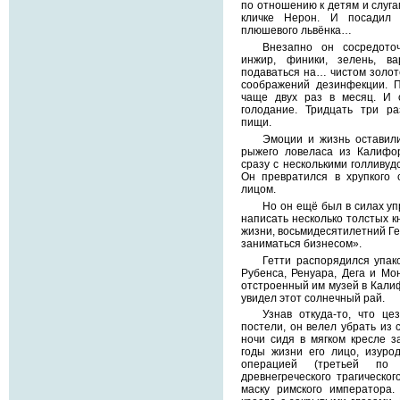
по отношению к детям и слугам
кличке Нерон. И посадил
плюшевого львёнка…
Внезапно он сосредоточ
инжир, финики, зелень, в
подаваться на… чистом золот
соображений дезинфекции. 
чаще двух раз в месяц. И 
голодание. Тридцать три р
пищи.
Эмоции и жизнь оставили
рыжего ловеласа из Калифор
сразу с несколькими голливуд
Он превратился в хрупкого
лицом.
Но он ещё был в силах уп
написать несколько толстых кн
жизни, восьмидесятилетний Ге
заниматься бизнесом».
Гетти распорядился упако
Рубенса, Ренуара, Дега и Мо
отстроенный им музей в Кали
увидел этот солнечный рай.
Узнав откуда-то, что ц
постели, он велел убрать из 
ночи сидя в мягком кресле з
годы жизни его лицо, изуро
операцией (третьей по 
древнегреческого трагическог
маску римского императора