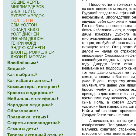
ОБЩИЕ ЧЕРТЫ
Пророчество в точности 
МИЛЛИАРДЕРОВ
на свет появился мальчик, ко
БИЛЛ ГЕЙТС
Будущий создатель нефтяной 
РУПЕРТ МЭРДОК
некрасивым. Впоследствии он
ПОЛ ГЕТТИ
ощущал себя одиноким и лиш
СЭМ УОЛТОН
Гетти обожала своего сына, 
ГОВАРД ХЬЮЗ
боясь избаловать его, и зап
УОЛТ ДИСНЕЙ
дабы избежать дурного в
УИЛЬЯМ ДЮПОН
многочисленные запреты сыгра
концов, его буйный нрав вырва
ГЕНРИ ФОРД
кипящего котла. Отец редко 
ЭНДРЮ КАРНЕГИ
делом — начав со страхово
ДЖОН Д. РОКФЕЛЛЕР
овладевшей Оклахомой нефтян
ДЖОН П. МОРГАН
волшебную жидкость, неуклонн
Влюблённым
году Джордж Гетти стал 
Зодиак
внимание на подросшего сына
тот уже давно следует не пу
Как выбрать
семье, а своим собственны
Как избавиться от...
ужас. В день, когда ему исп
объявил, что давно уже лиши
Компьютеры, интернет
бросил учёбу и с головой ок
Красота и здоровье
приводя в дом сомнительных д
временами ему казалось, что
Мобильные телефоны
сына Пола, а совсем друго
Народная медицина
«другой» был изворотлив, хит
Образование
Найти объяснение произо
Джордж Гетти так и не смог…
Праздники, отдых
А началось все со статуи 
Секреты производства
изображение Пол увидел в 
Семья и дети
мальчика охватило странное
которого он смог понять знач
Туризм, активный отдых