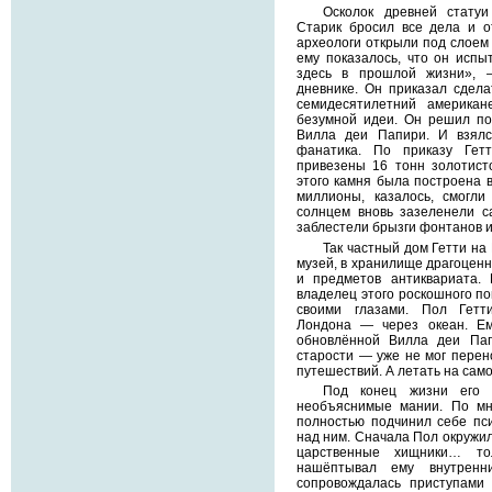
Осколок древней статуи
Старик бросил все дела и о
археологи открыли под слоем
ему показалось, что он испы
здесь в прошлой жизни», 
дневнике. Он приказал сдел
семидесятилетний америка
безумной идеи. Он решил по
Вилла деи Папири. И взялс
фанатика. По приказу Гет
привезены 16 тонн золотист
этого камня была построена 
миллионы, казалось, смогл
солнцем вновь зазеленели с
заблестели брызги фонтанов 
Так частный дом Гетти на
музей, в хранилище драгоценн
и предметов антиквариата. 
владелец этого роскошного пом
своими глазами. Пол Гетт
Лондона — через океан. Е
обновлённой Вилла деи Па
старости — уже не мог перен
путешествий. А летать на сам
Под конец жизни его 
необъяснимые мании. По мн
полностью подчинил себе пси
над ним. Сначала Пол окружи
царственные хищники… т
нашёптывал ему внутренн
сопровождалась приступами 