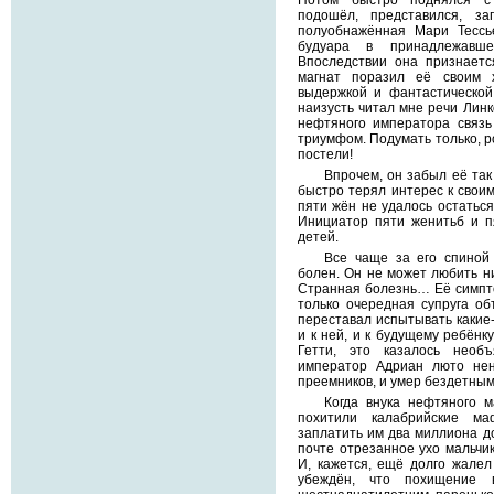
Потом быстро поднялся с
подошёл, представился, за
полуобнажённая Мари Тессь
будуара в принадлежавше
Впоследствии она признаетс
магнат поразил её своим 
выдержкой и фантастической
наизусть читал мне речи Лин
нефтяного императора связь
триумфом. Подумать только, р
постели!
Впрочем, он забыл её так 
быстро терял интерес к свои
пяти жён не удалось остаться
Инициатор пяти женитьб и п
детей.
Все чаще за его спиной
болен. Он не может любить н
Странная болезнь… Её симпто
только очередная супруга об
переставал испытывать какие-
и к ней, и к будущему ребёнк
Гетти, это казалось необ
император Адриан люто нен
преемников, и умер бездетны
Когда внука нефтяного 
похитили калабрийские ма
заплатить им два миллиона до
почте отрезанное ухо мальчик
И, кажется, ещё долго жалел
убеждён, что похищение 