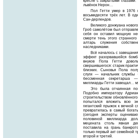
кресле с закрытыми глазами.
львёнок Нерон…
Пол Гетти умер в 1976 
восьмидесяти трёх лет. В од
Сан-дерлендов.
Великого донжуана нового
Гроб самолётом был отправле
себя он оставил мощную не
смерти тень этого странного
алтарь служения собстве
наследниками.
Всё началось с завещани
эффект разорвавшейся бомб
внуков Пола Гетти довол
свершившегося: старик практи
близких. Сыновья Пола пол
слуги — начальник службы б
бессменная секретарша 
миллиарды Гетти завещал… му
Это была отчаянная поп
Подобно императору Адриан
строительством обновлённого
попытался вложить всю э
гигантский прыжок к вечной с
превратилась в самый богат
(сегодня эксперты оценива
половиной миллиарда долл
мецената столь явная де
поставила на грань банкротс
только первый акт семейной т
второй и третий.