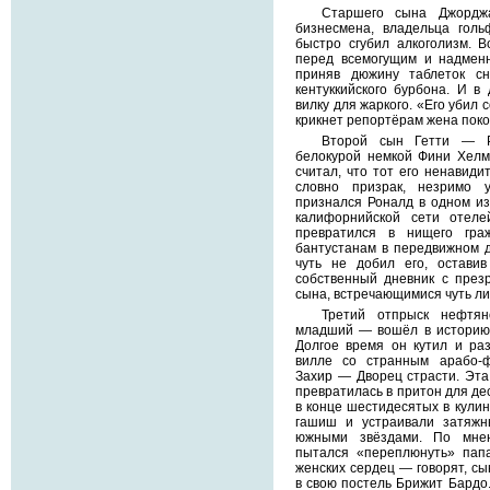
Старшего сына Джордж
бизнесмена, владельца голь
быстро сгубил алкоголизм. 
перед всемогущим и надменн
приняв дюжину таблеток сн
кентуккийского бурбона. И в
вилку для жаркого. «Его убил 
крикнет репортёрам жена поко
Второй сын Гетти — Р
белокурой немкой Фини Хелмл
считал, что тот его ненавиди
словно призрак, незримо 
признался Роналд в одном из
калифорнийской сети отеле
превратился в нищего гра
бантустанам в передвижном д
чуть не добил его, остав
собственный дневник с през
сына, встречающимися чуть ли
Третий отпрыск нефтя
младший — вошёл в историю 
Долгое время он кутил и ра
вилле со странным арабо-
Захир — Дворец страсти. Эта
превратилась в притон для де
в конце шестидесятых в кули
гашиш и устраивали затяжн
южными звёздами. По мнен
пытался «переплюнуть» пап
женских сердец — говорят, с
в свою постель Брижит Бардо