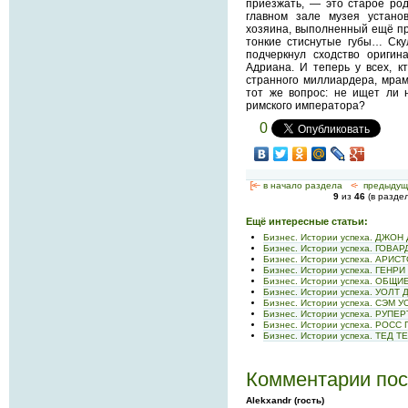
приезжать, — это старое род
главном зале музея устано
хозяина, выполненный ещё пр
тонкие стиснутые губы… Ску
подчеркнул сходство оригин
Адриана. И теперь у всех, к
странного миллиардера, мра
тот же вопрос: не ищет ли 
римского императора?
0
[<—
в начало раздела
<-
предыдущ
9
из
46
(в разде
Ещё интересные статьи:
Бизнес. Истории успеха. ДЖО
Бизнес. Истории успеха. ГОВА
Бизнес. Истории успеха. АРИ
Бизнес. Истории успеха. ГЕНР
Бизнес. Истории успеха. ОБ
Бизнес. Истории успеха. УОЛТ
Бизнес. Истории успеха. СЭМ 
Бизнес. Истории успеха. РУПЕ
Бизнес. Истории успеха. РОСС
Бизнес. Истории успеха. ТЕД 
Комментарии пос
Alekxandr (гость)