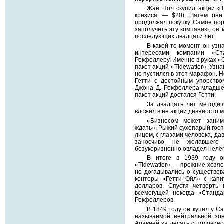
Жан Пол скупил акции «Ti
кризиса — $20). Затем они
продолжал покупку. Самое по
заполучить эту компанию, он 
последующих двадцати лет.
В какой-то момент он узна
интересами компании «Ст
Рокфеллеру. Именно в руках 
пакет акций «Tidewatter». Узн
не пустился в этот марафон. Н
Гетти с достойным упорство
Джона Д. Рокфеллера-младше
пакет акций достался Гетти.
За двадцать лет методич
вложил в её акции девяносто 
«Бизнесом может занима
ждать». Рыжий сухопарый гос
лицом, с глазами человека, да
заносчиво не желавшего
безукоризненно овладел нелё
В итоге в 1939 году он
«Tidewatter» — прежние хозя
не догадывались о существов
конторы «Гетти Ойл» с капи
долларов. Спустя четверть
всемогущей некогда «Станд
Рокфеллеров.
В 1849 году он купил у С
называемой нейтральной зо
Аравией за десять с половин