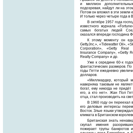
и миллион дополнительны
подозревая, найдут ли на этом
Потом он вложил в эти земли 
И только через четыре года в
В октябре 1957 года госпо
известного журнала «Fortune
самых богатых людей Сое
оказался впереди господина Ф
К этому моменту он еди
GettyJnc.», «Tidewatter Oil», «S
Corporation», «Getty Real
Insurance Company», «Getty Re
Realty Company» и др.
Уже к середине 60-х год
фантастических размеров. По 
годы Гетти ежедневно увелич
долларов.
«Миллиардер, который м
наверняка таковым не являет
богат, ему никогда не придёт 
его, а кто нет». Жан Пол Гет
отца, стал производить на све
В 1960 году он переехал в
его деловые интересы перем
Восток. Злые языки утверждали
климата в Британском королев
Британская знать ненавид
скупал имения разоривши
пожирает трупы банкротов 
однажды лорд Бивербрук, и б