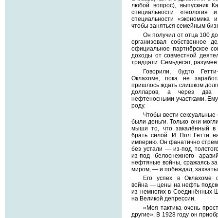
любой вопрос), выпускник К
специальности «геология 
специальности «экономика и
чтобы заняться семейным биз
Он получил от отца 100 д
организовал собственное д
официальное партнёрское со
доходы от совместной деяте
тридцати. Семьдесят, разумеет
Говорили, будто Гетт
Оклахоме, пока не зарабо
пришлось ждать слишком долго
долларов, а через два 
нефтеносными участками. Ему 
роду.
Чтобы вести сексуальные
были деньги. Только они могл
мыши то, что закалённый в
брать силой. И Пол Гетти н
империю. Он фанатично стреми
без устали — из-под толстог
из-под белоснежного арави
нефтяные войны, сражаясь за
миром, — и побеждал, захваты
Его успех в Оклахоме 
война — цены на нефть подско
из немногих в Соединённых Ш
на Великой депрессии.
«Моя тактика очень прост
другие». В 1928 году он приоб