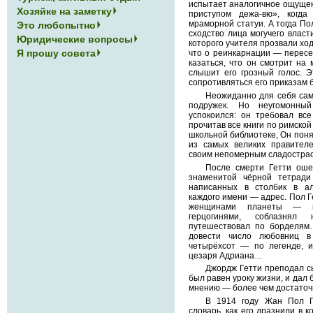
испытает аналогичное ощущен
Хозяйке на заметку
приступом дежа-вю», когда
мраморной статуи. А тогда По
Это любопытно
сходство лица могучего власт
Юридические вопросы
которого учителя прозвали ход
Я прошу совета
что о реинкарнации — пересе
казаться, что он смотрит на 
слышит его грозный голос. Э
сопротивляться его приказам 
Неожиданно для себя сам
подружек. Но неугомонны
успокоился: он требовал вс
прочитав все книги по римской
школьной библиотеке, Он понял
из самых великих правител
своим непомерным сладостра
После смерти Гетти оше
знаменитой чёрной тетради
написанных в столбик в а
каждого имени — адрес. Пол 
женщинами планеты — ки
герцогинями, соблазнял
путешествовал по борделям…
довести число любовниц в
четырёхсот — по легенде, 
цезаря Адриана…
Джордж Гетти преподал с
был равен уроку жизни, и дал 
мнению — более чем достаточ
В 1914 году Жан Пол Ге
словарь, как его дразнили в к