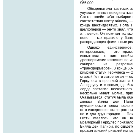
$65 000.
Обозреватели светских ж
упускали шанса поиздеваться
Саттон-плейс. «Он выбирае
соответствия цвету обоев», 
конца шестидесятых. Пола 
щелкопёров — он-то знал, что
а… ценой. Он покупал только
цене, — как правило у банк
распродающих фамильные рел
Однако единственно
интересовало, — это мрамо
испытывал к ним необъя
древнеримские изваяния по ча
собирал из разрозне
«трансформеров». В конце 60-
римской статуи Геркулеса — ф
старый Гетти затрепетал — ему
Геркулеса в прошлой жизни.
Лансдоуну и спросил, где бы
лорда заставил несчастног
несколько минут молча, при
Оказывается, статуя была обн
дворца Вилла деи Папир
вулканического пепла после и
(это извержение стало роковы
но и для двух городов — Пом
Гетти казалось, что он н
мраморный Геркулес показалс
Вилла деи Папири, по свидете
прожил великий римский импе