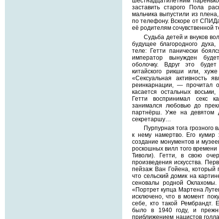
шестнадцатилетним паренько
заставить старого Пола рас
мальчика выпустили из плена,
по телефону. Вскоре от СПИДа
её родителям сочувственной 
Судьба детей и внуков во
будущее благородного духа,
теле: Гетти панически боялс
император вынужден буде
оболочку. Вдруг это будет
китайского рикши или, хуже
«Сексуальная активность я
реинкарнации, — прочитал 
касается остальных восьми,
Гетти воспринимал секс ка
занимался любовью до прек
партнёрш. Уже на девятом 
секретаршу…
Пурпурная тога грозного 
к нему намертво. Его кумир
создание монументов и музеев
роскошных вилл того времени 
Тиволи). Гетти, в свою оче
произведения искусства. Перв
пейзаж Ван Гойена, который 
что сельский домик на карти
сеновалы родной Оклахомы.
«Портрет купца Мартена Лутен
исключено, что в момент пок
себе, кто такой Рембрандт.
было в 1940 году, и прежн
приближением нацистов голлан