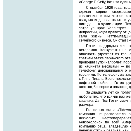
«George F. Getty, Inc.» за оди
С октября 1929 года, когд
сделал серию сверхриск
заключался в том, что его от
вкладывал деньги только в у
никогда — в чужие акции. По
затронул крах Уолл-стрит.
депрессии, когда правоту отцо
сама жизнь, Гетти-младш
семейного бизнеса. Он стал ск
Гетти подкрадывался
осторожно. Конкуренты не с
опасность угрожает из крош
третьем этаже парижского оте
проводил сутки напролёт, пор
из кабинета месяцами — по 
телефону договаривался о н
королями. По телефону же зак
с Пляс Пигаль. Всего нескольк
нефтяной войне… Готов рук
агентов, брокеров и геологов
За двадцать лет он погло
любопытно, что всякий раз же
хищника. Да, Пол Гетти умел 
размера.
Его целью стала «Tidewat
компания не располагала с
несколько нефтеперера
бензоколонок по всей Аме
компанию отца, владевшую 
переработкой и реализацией.