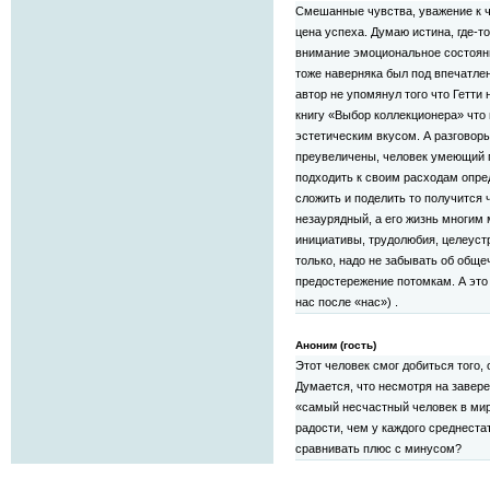
Смешанные чувства, уважение к че
цена успеха. Думаю истина, где-т
внимание эмоциональное состояни
тоже наверняка был под впечатлен
автор не упомянул того что Гетти 
книгу «Выбор коллекционера» что г
эстетическим вкусом. А разговоры
преувеличены, человек умеющий 
подходить к своим расходам опре
сложить и поделить то получится 
незаурядный, а его жизнь многим
инициативы, трудолюбия, целеустр
только, надо не забывать об обще
предостережение потомкам. А это 
нас после «нас») .
Аноним (гость)
Этот человек смог добиться того, 
Думается, что несмотря на завере
«самый несчастный человек в мир
радости, чем у каждого среднеста
сравнивать плюс с минусом?