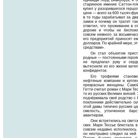
старинное имение Саттон-пл
купил у разорившегося герцо
цене — всего за 600 тысяч фун
в те годы зарабатывал за дв
замок и почему он тратит та
ответил, что проживание в о
дороже и чтобы не беспоко
совсем немного за восьмичас
его предприятий приносят е
долларов. По крайней мере, эт
средствам».
Он стал объектом прист
родные — постоянными героям
не предлагал руку и серд
вытеснили из его жизни кате
конфиденток.
Его трофеями станови
нефтяные компании и куплен
прекрасные женщины. Само
Гетти считал роман с Мари Тес
то из русских Великих князей.
подчёркивала своё родство с
поклонники действительно ск
этой дамы типично русские ц
смелость, утонченное бар
авантюрам.
Они встретились на светс
ских. Мари Тессье блистала в
совсем недавно исполнилось 
он неотрывно следил за ней 