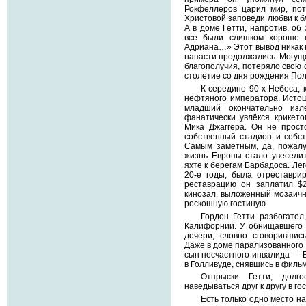
Рокфеллеров царил мир, по
Христовой заповеди любви к б
А в доме Гетти, напротив, об 
все были слишком хорошо 
Адриана…» Этот вывод никак 
напасти продолжались. Могущ
благополучия, потеряло свою с
столетие со дня рождения Пол
К середине 90-х Небеса, 
нефтяного императора. Истощ
младший окончательно из
фанатически увлёкся крикето
Мика Джаггера. Он не прост
собственный стадион и собст
Самым заметным, да, пожалу
жизнь Европы стало увесели
яхте к берегам Барбадоса. Ле
20-е годы, была отреставри
реставрацию он заплатил $
кинозал, выложенный мозаичн
роскошную гостиную.
Гордон Гетти разбогател
Калифорнии. У обнищавшего 
дочери, словно сговорившис
Даже в доме парализованного 
сын несчастного инвалида — 
в Голливуде, снявшись в филь
Отпрыски Гетти, долг
наведываться друг к другу в г
Есть только одно место на