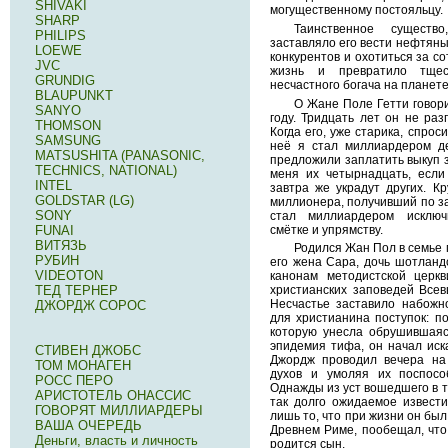
SHIVAKI
могущественному постояльцу.
SHARP
Таинственное существ
PHILIPS
заставляло его вести нефтяны
LOEWE
конкурентов и охотиться за с
JVC
жизнь и превратило тщес
GRUNDIG
несчастного богача на планете
BLAUPUNKT
О Жане Поле Гетти говори
SANYO
году. Тридцать лет он не раз
THOMSON
Когда его, уже старика, спрос
SAMSUNG
неё я стал миллиардером де
MATSUSHITA (PANASONIC,
предложили заплатить выкуп за
TECHNICS, NATIONAL)
меня их четырнадцать, если
INTEL
завтра же украдут других. К
GOLDSTAR (LG)
миллионера, получивший по з
SONY
стал миллиардером исключ
смётке и упрямству.
FUNAI
ВИТЯЗЬ
Родился Жан Пол в семье 
РУБИН
его жена Сара, дочь шотландс
VIDEOTON
канонам методистской церк
ТЕД ТЕРНЕР
христианских заповедей Всев
Несчастье заставило набожн
ДЖОРДЖ СОРОС
для христианина поступок: п
которую унесла обрушившаяс
эпидемия тифа, он начал иска
СТИВЕН ДЖОБС
Джордж проводил вечера на 
ТОМ МОНАГЕН
духов и умоляя их поспосо
РОСС ПЕРО
Однажды из уст вошедшего в 
АРИСТОТЕЛЬ ОНАССИС
так долго ожидаемое извести
ГОВОРЯТ МИЛЛИАРДЕРЫ
лишь то, что при жизни он бы
ВАША ОЧЕРЕДЬ
Древнем Риме, пообещал, что 
Деньги, власть и личность
родится сын.