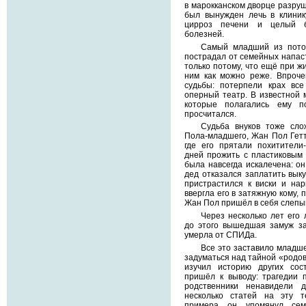
в марокканском дворце разруш
был вынужден лечь в клинику
цирроз печени и целый бу
болезней.
Самый младший из пото
пострадал от семейных напас
только потому, что ещё при ж
ним как можно реже. Впроче
судьбы: потерпели крах вс
оперный театр. В известной 
которые полагались ему 
просчитался.
Судьба внуков тоже сло
Пола-младшего, Жан Пол Гетт
где его прятали похитители
дней прожить с пластиковым 
была навсегда искалечена: он
дед отказался заплатить выку
пристрастился к виски и нар
ввергла его в затяжную кому,
Жан Пол пришёл в себя слепы
Через несколько лет его
до этого вышедшая замуж за
умерла от СПИДа.
Все это заставило младшег
задуматься над тайной «родов
изучил историю других сос
пришёл к выводу: трагедии 
родственники ненавидели 
несколько статей на эту т
примера он упомянул сем