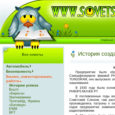
главная
История соз
Все советы
Автомобиль
Безопасность
Предприятие было об
Секешфехервале фирмой PHI
Бизнес, инвестирование,
TUNGSRAM, оно выпускало эл
работа
накаливания.
Истории успеха
В 1930 году была осно
Bosch
PHIKIPS MUVEK PT.
«Бирюса»
В послевоенные годы ко
Уралкерамика
Советским Союзом, там расп
Телетрейд, Украина
производились патроны к ох
«Батимур»
годов предприятие изменил
EWM
радиоприёмники.
RFT