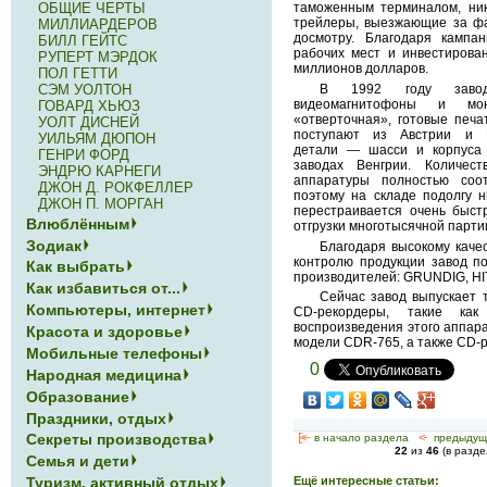
ОБЩИЕ ЧЕРТЫ
таможенным терминалом, ник
трейлеры, выезжающие за фа
МИЛЛИАРДЕРОВ
досмотру. Благодаря кампа
БИЛЛ ГЕЙТС
рабочих мест и инвестирова
РУПЕРТ МЭРДОК
миллионов долларов.
ПОЛ ГЕТТИ
СЭМ УОЛТОН
В 1992 году завод
видеомагнитофоны и мо
ГОВАРД ХЬЮЗ
«отверточная», готовые печ
УОЛТ ДИСНЕЙ
поступают из Австрии и Г
УИЛЬЯМ ДЮПОН
детали — шасси и корпуса
ГЕНРИ ФОРД
заводах Венгрии. Количес
ЭНДРЮ КАРНЕГИ
аппаратуры полностью соот
ДЖОН Д. РОКФЕЛЛЕР
поэтому на складе подолгу н
ДЖОН П. МОРГАН
перестраивается очень быст
Влюблённым
отгрузки многотысячной парти
Зодиак
Благодаря высокому каче
контролю продукции завод по
Как выбрать
производителей: GRUNDIG, HIT
Как избавиться от...
Сейчас завод выпускает 
Компьютеры, интернет
CD-рекордеры, такие ка
воспроизведения этого аппара
Красота и здоровье
модели CDR-765, а также CD-
Мобильные телефоны
0
Народная медицина
Образование
Праздники, отдых
Секреты производства
[<—
в начало раздела
<-
предыдущ
22
из
46
(в разд
Семья и дети
Туризм, активный отдых
Ещё интересные статьи: