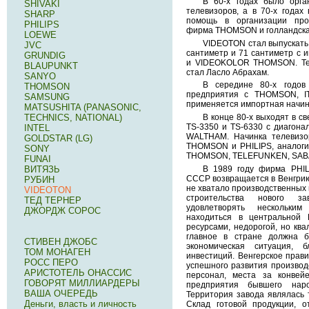
В 60-х годах было орга
SHIVAKI
телевизоров, а в 70-х года
SHARP
помощь в организации про
PHILIPS
фирма THOMSON и голландска
LOEWE
VIDEOTON стал выпускать
JVC
сантиметр и 71 сантиметр с 
GRUNDIG
и VIDEOKOLOR THOMSON. Те
BLAUPUNKT
стал Ласло Абрахам.
SANYO
В середине 80-х годов
THOMSON
предприятия с THOMSON, IT
SAMSUNG
применяется импортная начин
MATSUSHITA (PANASONIC,
TECHNICS, NATIONAL)
В конце 80-х выходят в с
TS-3350 и TS-6330 с диагона
INTEL
WALTHAM. Начинка телевизо
GOLDSTAR (LG)
THOMSON и PHILIPS, аналоги
SONY
THOMSON, TELEFUNKEN, SAB
FUNAI
ВИТЯЗЬ
В 1989 году фирма PHIL
СССР возвращается в Венгрию
РУБИН
не хватало производственных 
VIDEOTON
строительства нового з
ТЕД ТЕРНЕР
удовлетворять нескольким
ДЖОРДЖ СОРОС
находиться в центральной 
ресурсами, недорогой, но кв
главное в стране должна б
СТИВЕН ДЖОБС
экономическая ситуация, 
ТОМ МОНАГЕН
инвестиций. Венгерское прави
РОСС ПЕРО
успешного развития производ
АРИСТОТЕЛЬ ОНАССИС
персонал, места за конве
ГОВОРЯТ МИЛЛИАРДЕРЫ
предприятия бывшего нар
ВАША ОЧЕРЕДЬ
Территория завода являлась 
Деньги, власть и личность
Склад готовой продукции, о