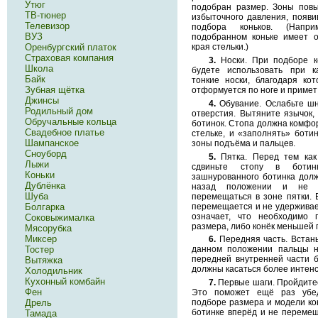
Утюг
подобран размер. Зоны повы
ТВ-тюнер
избыточного давления, появи
Телевизор
подбора коньков. (Напр
ВУЗ
подобранном коньке имеет о
края стельки.)
Оренбургский платок
Страховая компания
3.
Носки. При подборе ко
Школа
будете использовать при к
Байк
тонкие носки, благодаря ко
Зубная щётка
отформуется по ноге и приме
Джинсы
4.
Обувание. Ослабьте шну
Родильный дом
отверстия. Вытяните язычок,
Обручальные кольца
ботинок. Стопа должна комфор
Свадебное платье
стельке, и «заполнять» боти
Шампанское
зоны подъёма и пальцев.
Сноуборд
5.
Пятка. Перед тем как 
Лыжи
сдвиньте стопу в ботин
Коньки
зашнурованного ботинка долж
Дублёнка
назад положении и не п
Шуба
перемещаться в зоне пятки. 
перемещается и не удерживает
Болгарка
означает, что необходимо 
Соковыжималка
размера, либо конёк меньшей 
Мясорубка
Миксер
6.
Передняя часть. Встань
данном положении пальцы н
Тостер
передней внутренней части 
Вытяжка
должны касаться более интенси
Холодильник
Кухонный комбайн
7.
Первые шаги. Пройдитес
Фен
Это поможет ещё раз убед
подборе размера и модели кон
Дрель
ботинке вперёд и не перемещ
Тамада