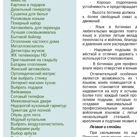
невесты
- Хорошо подогнанна
Картина в подарок
устойчивость и предотвращает
Дизельный генератор
- Высота ботинка должна с
Сушилка для белья
к. более свободный охват 
Роликовые коньки
движений.
Покерный набор
- Язык в ботинках д
Автомобиль для переезда
любительских моделях повто
Лучшая соковыжималка
язык) и усилен литым вкла
Бытовой бойлер
пенопласта и войлока, благод
Отопление частного дома
и давление ноги распределяет
Металлоискатель
- Наружная подошва бо
Детекторы жучков
жёсткой и отлично держать 
ЖК телевизоры HD
используется стекловолокно.
Приглашения на свадьбу
- В ботинках для професс
Батареи отопления
влаги через отверстия в коньке
Женский автомобиль
Ортопедический матрас
Отличительной особенно
Как выбрать стенку
является возможность их 
языком, конёк помещается в
Интернет-магазин кухни
ботинок становится мягким,
Выбрать подарок
надевается на ногу и остыва
Вебкамера
Более того: каждый такой пр
Сотовый телефон
гелием подушки, которые пл
Межкомнатные двери
создавая максимальный
Недорогой кухонный гарнитур
профессиональные коньки 
Трикотаж для полной
войлочным язычком с литы
Обувь для лета
нескользящей стелькой, 
Модный купальник
крепления и подгонки лезвия к 
Выбрать воздухоочиститель
Лезвия и стойки.
Выбираем рыбу
При скольжении по льд
Выбор арбуза
Принцип скольжения конька