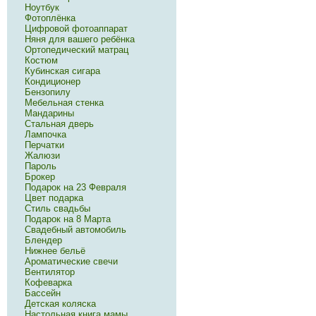
Ноутбук
Фотоплёнка
Цифровой фотоаппарат
Няня для вашего ребёнка
Ортопедический матрац
Костюм
Кубинская сигара
Кондиционер
Бензопилу
Мебельная стенка
Мандарины
Стальная дверь
Лампочка
Перчатки
Жалюзи
Пароль
Брокер
Подарок на 23 Февраля
Цвет подарка
Стиль свадьбы
Подарок на 8 Марта
Свадебный автомобиль
Блендер
Нижнее бельё
Ароматические свечи
Вентилятор
Кофеварка
Бассейн
Детская коляска
Настольная книга мамы