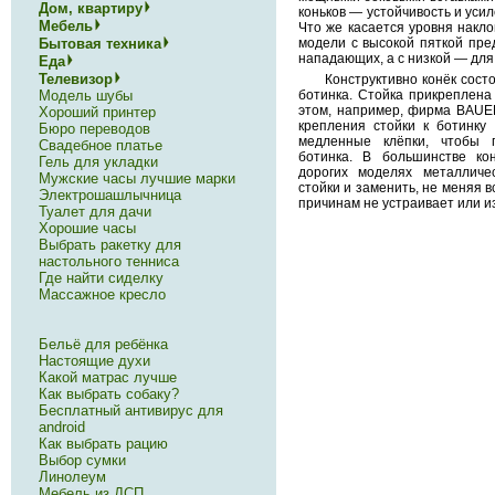
Дом, квартиру
коньков — устойчивость и уси
Мебель
Что же касается уровня наклон
Бытовая техника
модели с высокой пяткой пр
нападающих, а с низкой — для
Еда
Телевизор
Конструктивно конёк состо
ботинка. Стойка прикреплена
Модель шубы
этом, например, фирма BAUE
Хороший принтер
крепления стойки к ботинку
Бюро переводов
медленные клёпки, чтобы 
Свадебное платье
ботинка. В большинстве ко
Гель для укладки
дорогих моделях металличе
Мужские часы лучшие марки
стойки и заменить, не меняя в
Электрошашлычница
причинам не устраивает или и
Туалет для дачи
Хорошие часы
Выбрать ракетку для
настольного тенниса
Где найти сиделку
Массажное кресло
Бельё для ребёнка
Настоящие духи
Какой матрас лучше
Как выбрать собаку?
Бесплатный антивирус для
android
Как выбрать рацию
Выбор сумки
Линолеум
Мебель из ДСП