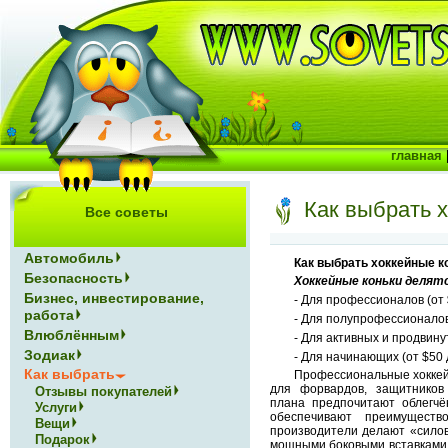
главная
Как выбрать х
Все советы
Автомобиль
Как выбрать хоккейные к
Безопасность
Хоккейные коньки делятс
Бизнес, инвестирование,
- Для профессионалов (от 
работа
- Для полупрофессионалов
Влюблённым
- Для активных и продвину
Зодиак
- Для начинающих (от $50 
Как выбрать
Профессиональные хоккей
для форвардов, защитников
Отзывы покупателей
плана предпочитают облегчё
Услуги
обеспечивают преимуществ
Вещи
производители делают «силов
Подарок
мощными боковыми вставками.