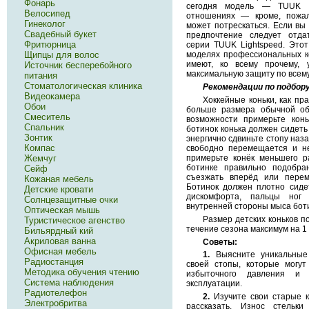
Фонарь
сегодня модель — TUUK 
Велосипед
отношениях — кроме, пожал
Гинеколог
может потрескаться. Если вы 
Свадебный букет
предпочтение следует отд
Фритюрница
серии TUUK Lightspeed. Этот
Щипцы для волос
моделях профессиональных ко
имеют, ко всему прочему, 
Источник бесперебойного
максимальную защиту по всему
питания
Стоматологическая клиника
Рекомендации по подбору
Видеокамера
Хоккейные коньки, как пр
Обои
больше размера обычной об
Смеситель
возможности примерьте конь
Спальник
ботинок конька должен сидеть 
Зонтик
энергично сдвиньте стопу наза
Компас
свободно перемещается и не
примерьте конёк меньшего 
Жемчуг
ботинке правильно подобра
Сейф
съезжать вперёд или перем
Кожаная мебель
Ботинок должен плотно сиде
Детские кровати
дискомфорта, пальцы ног
Солнцезащитные очки
внутренней стороны мыса боти
Оптическая мышь
Размер детских коньков п
Туристическое агенство
течение сезона максимум на 1
Бильярдный кий
Акриловая ванна
Советы:
Офисная мебель
1.
Выясните уникальные
Радиостанция
своей стопы, которые могут
Методика обучения чтению
избыточного давления и
Система наблюдения
эксплуатации.
Радиотелефон
2.
Изучите свои старые к
Электробритва
рассказать. Износ стельк