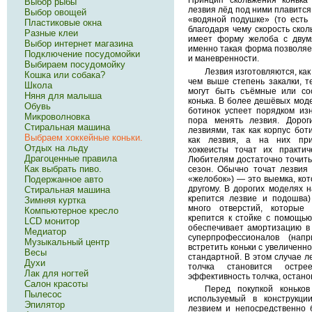
Выбор рыбы
лезвия лёд под ними плавится,
Выбор овощей
«водяной подушке» (то есть 
Пластиковые окна
благодаря чему скорость скол
Разные клеи
имеет форму желоба с дву
Выбор интернет магазина
именно такая форма позволяе
Подключение посудомойки
и маневренности.
Выбираем посудомойку
Лезвия изготовляются, как
Кошка или собака?
чем выше степень закалки, т
Школа
могут быть съёмные или со
Няня для малыша
конька. В более дешёвых мод
Обувь
ботинок успеет порядком изн
Микроволновка
пора менять лезвия. Доро
Стиральная машина
лезвиями, так как корпус бот
Выбраем хоккейные коньки.
как лезвия, а на них прих
Отдых на льду
хоккеисты точат их практич
Драгоценные правила
Любителям достаточно точить 
Как выбрать пиво.
сезон. Обычно точат лезвия
«желобок») — это выемка, кот
Подержанное авто
другому. В дорогих моделях на
Стиральная машина
крепится лезвие и подошва)
Зимняя куртка
много отверстий, которые
Компьютерное кресло
крепится к стойке с помощью
LCD монитор
обеспечивает амортизацию в 
Медиатор
суперпрофессионалов (на
Музыкальный центр
встретить коньки с увеличенн
Весы
стандартной. В этом случае ле
Духи
толчка становится остр
Лак для ногтей
эффективность толчка, останов
Салон красоты
Перед покупкой конько
Пылесос
используемый в конструкци
Эпилятор
лезвием и непосредственно 