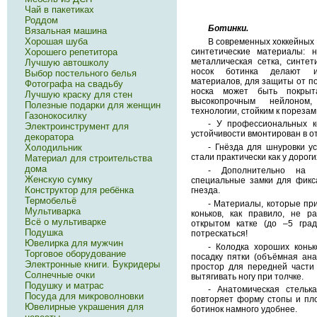
Чай в пакетиках
Роддом
Ботинки.
Вязальная машина
Хорошая шуба
В современных хоккейных 
синтетические материалы: 
Хорошего репетитора
металлическая сетка, синтет
Лучшую автошколу
носок ботинка делают и
Выбор постельного белья
материалов, для защиты от по
Фотографа на свадьбу
носка может быть покрыт
Лучшую краску для стен
высокопрочным нейлоном
Полезные подарки для женщин
технологии, стойким к порезам
Газонокосилку
- У профессиональных к
Электроинструмент для
устойчивости вмонтирован в от
декоратора
- Гнёзда для шнуровки 
Холодильник
стали практически как у дороги
Материал для строительства
дома
- Дополнительно на 
Женскую сумку
специальные замки для фикс
Конструктор для ребёнка
гнезда.
Термобельё
- Материалы, которые п
Мультиварка
коньков, как правило, не 
Всё о мультиварке
открытом катке (до –5 гра
Подушка
потрескаться!
Ювелирка для мужчин
- Колодка хороших конь
Торговое оборудование
посадку пятки (объёмная ана
Электронные книги. Букридеры
простор для передней части 
Солнечные очки
вытягивать ногу при толчке.
Подушку и матрас
- Анатомическая стельк
Посуда для микроволновки
повторяет форму стопы и пло
Ювелирные украшения для
ботинок намного удобнее.