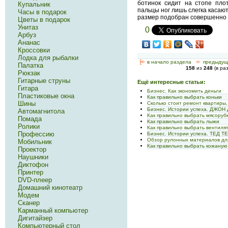
ботинок сидит на стопе пло
Купальник
пальцы ног лишь слегка касают
Часы в подарок
размер подобран совершенно 
Цветы в подарок
Унитаз
0
Арбуз
Ананас
Кроссовки
Лодка для рыбалки
[<—
в начало раздела
<-
предыдущ
Палатка
158
из
248
(в ра
Рюкзак
Гитарные струны
Ещё интересные статьи:
Гитара
Бизнес. Как экономить деньги
Пластиковые окна
Как правильно выбрать коньки
Шины
Сколько стоит ремонт квартиры,
Бизнес. Истории успеха. ДЖО
Автомагнитола
Как правильно выбрать мясоруб
Помада
Как правильно выбрать лыжи
Ролики
Как правильно выбрать вентиля
Профессию
Бизнес. Истории успеха. ТЕД 
Обзор рулонных материалов дл
Мобильник
Как правильно выбрать кожаную
Проектор
Наушники
Диктофон
Принтер
DVD-плеер
Домашний кинотеатр
Модем
Сканер
Карманный компьютер
Дигитайзер
Компьютерный стол