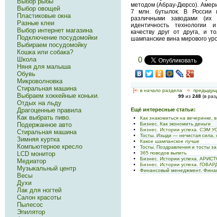
Выбор рыбы
методом (Абрау-Дюрсо). Амери
Выбор овощей
7 млн. бутылок. В России 
Пластиковые окна
различными заводами (их
Разные клеи
идентичность технологии 
Выбор интернет магазина
качеству друг от друга, и т
Подключение посудомойки
шампанские вина мирового уро
Выбираем посудомойку
Кошка или собака?
0
Школа
Няня для малыша
Обувь
Микроволновка
Стиральная машина
[<—
в начало раздела
<-
предыдущ
Выбраем хоккейные коньки.
99
из
248
(в ра
Отдых на льду
Ещё интересные статьи:
Драгоценные правила
Как выбрать пиво.
Как знакомиться на вечеринке, 
Бизнес. Как экономить деньги
Подержанное авто
Бизнес. Истории успеха. СЭМ 
Стиральная машина
Тосты. Изыди — нечистая сила, 
Зимняя куртка
Какое шампанское лучше
Компьютерное кресло
Тосты. Поздравления и тосты з
365 поводов выпить
LCD монитор
Бизнес. Истории успеха. АРИ
Медиатор
Бизнес. Истории успеха. ГОВА
Музыкальный центр
Финансовый менеджмент. Фина
Весы
Духи
Лак для ногтей
Салон красоты
Пылесос
Эпилятор