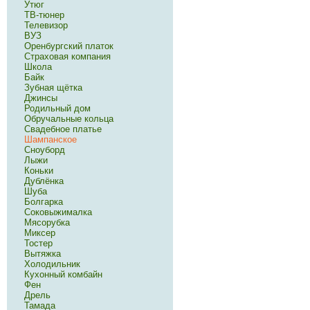
Утюг
ТВ-тюнер
Телевизор
ВУЗ
Оренбургский платок
Страховая компания
Школа
Байк
Зубная щётка
Джинсы
Родильный дом
Обручальные кольца
Свадебное платье
Шампанское
Сноуборд
Лыжи
Коньки
Дублёнка
Шуба
Болгарка
Соковыжималка
Мясорубка
Миксер
Тостер
Вытяжка
Холодильник
Кухонный комбайн
Фен
Дрель
Тамада