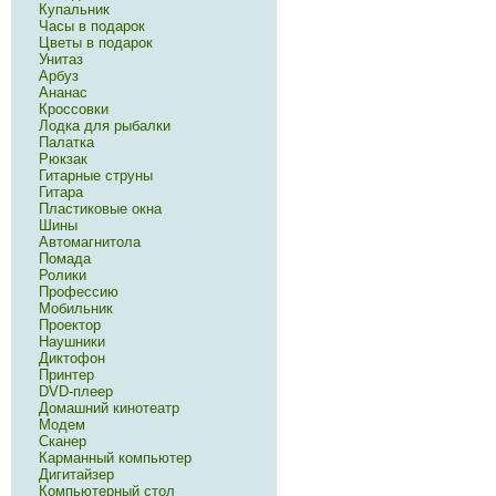
Купальник
Часы в подарок
Цветы в подарок
Унитаз
Арбуз
Ананас
Кроссовки
Лодка для рыбалки
Палатка
Рюкзак
Гитарные струны
Гитара
Пластиковые окна
Шины
Автомагнитола
Помада
Ролики
Профессию
Мобильник
Проектор
Наушники
Диктофон
Принтер
DVD-плеер
Домашний кинотеатр
Модем
Сканер
Карманный компьютер
Дигитайзер
Компьютерный стол