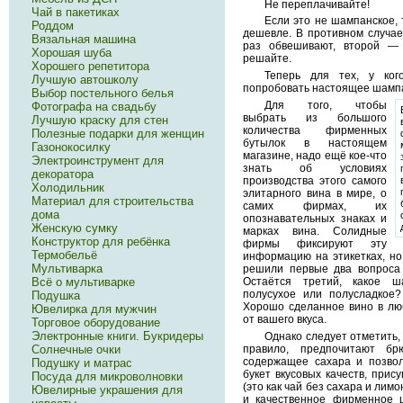
Не переплачивайте!
Чай в пакетиках
Если это не шампанское, 
Роддом
дешевле. В противном случа
Вязальная машина
раз обвешивают, второй —
Хорошая шуба
решайте.
Хорошего репетитора
Теперь для тех, у ког
Лучшую автошколу
попробовать настоящее шамп
Выбор постельного белья
Для того, чтобы
Фотографа на свадьбу
выбрать из большого
Лучшую краску для стен
количества фирменных
Полезные подарки для женщин
бутылок в настоящем
Газонокосилку
магазине, надо ещё кое-что
Электроинструмент для
знать об условиях
декоратора
производства этого самого
Холодильник
элитарного вина в мире, о
Материал для строительства
самих фирмах, их
дома
опознавательных знаках и
Женскую сумку
марках вина. Солидные
Конструктор для ребёнка
фирмы фиксируют эту
Термобельё
информацию на этикетках, но
Мультиварка
решили первые два вопроса 
Остаётся третий, какое ша
Всё о мультиварке
полусухое или полусладкое?
Подушка
Хорошо сделанное вино в люб
Ювелирка для мужчин
от вашего вкуса.
Торговое оборудование
Электронные книги. Букридеры
Однако следует отметить,
правило, предпочитают б
Солнечные очки
содержащее сахара и позво
Подушку и матрас
букет вкусовых качеств, при
Посуда для микроволновки
(это как чай без сахара и лим
Ювелирные украшения для
и качественное фирменное ш