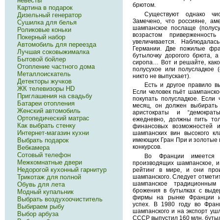
невесты
брютом.
Картина в подарок
Существуют однако чис
Дизельный генератор
Замечено, что россияне, а
Сушилка для белья
шампанское послаще (полусу
Роликовые коньки
возрастом приверженност
Покерный набор
увеличивается. Наблюдалас
Автомобиль для переезда
Германии. Две пожилые фра
Лучшая соковыжималка
бутылочку дорогого брюта, а
Бытовой бойлер
сиропа… Вот и решайте, како
Отопление частного дома
полусухое или полусладкое (
Металлоискатель
никто не выпускает).
Детекторы жучков
Есть и другое правило в
ЖК телевизоры HD
Если человек пьёт шампанское
Приглашения на свадьбу
покупать полусладкое. Если
Батареи отопления
месяц, он должен выбирать 
Женский автомобиль
аристократы и “демократ
Ортопедический матрас
ежедневно, должны пить то
Как выбрать стенку
финансовых возможностей 
Интернет-магазин кухни
шампанских вин высокого к
Выбрать подарок
имеющих Гран При и золотые 
конкурсов.
Вебкамера
Сотовый телефон
Во Франции имеется 
Межкомнатные двери
производящих шампанское, и
Недорогой кухонный гарнитур
рейтинг в мире, и они про
шампанского. Следует отметит
Трикотаж для полной
шампанское традиционным 
Обувь для лета
брожения в бутылках с выде
Модный купальник
фирмы на рынке Франции и
Выбрать воздухоочиститель
успех. В 1980 году во Фран
Выбираем рыбу
шампанского и на экспорт ушл
Выбор арбуза
СССР выпустил 160 млн. бутыл