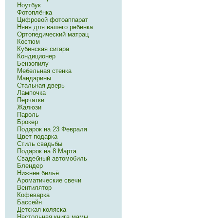
Ноутбук
Фотоплёнка
Цифровой фотоаппарат
Няня для вашего ребёнка
Ортопедический матрац
Костюм
Кубинская сигара
Кондиционер
Бензопилу
Мебельная стенка
Мандарины
Стальная дверь
Лампочка
Перчатки
Жалюзи
Пароль
Брокер
Подарок на 23 Февраля
Цвет подарка
Стиль свадьбы
Подарок на 8 Марта
Свадебный автомобиль
Блендер
Нижнее бельё
Ароматические свечи
Вентилятор
Кофеварка
Бассейн
Детская коляска
Настольная книга мамы