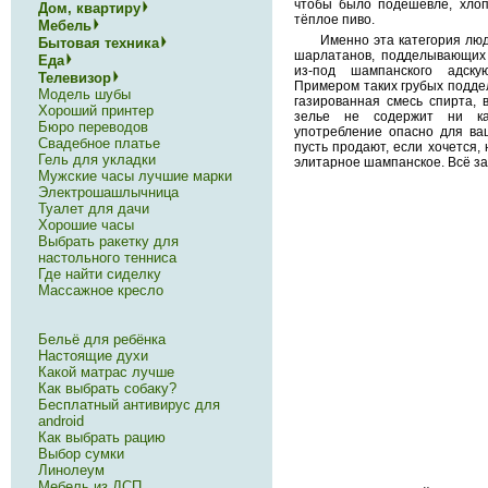
чтобы было подешевле, хлоп
Дом, квартиру
тёплое пиво.
Мебель
Именно эта категория лю
Бытовая техника
шарлатанов, подделывающих
Еда
из-под шампанского адску
Телевизор
Примером таких грубых подде
Модель шубы
газированная смесь спирта, 
Хороший принтер
зелье не содержит ни ка
Бюро переводов
употребление опасно для ваш
Свадебное платье
пусть продают, если хочется, 
Гель для укладки
элитарное шампанское. Всё за
Мужские часы лучшие марки
Электрошашлычница
Туалет для дачи
Хорошие часы
Выбрать ракетку для
настольного тенниса
Где найти сиделку
Массажное кресло
Бельё для ребёнка
Настоящие духи
Какой матрас лучше
Как выбрать собаку?
Бесплатный антивирус для
android
Как выбрать рацию
Выбор сумки
Линолеум
Мебель из ДСП