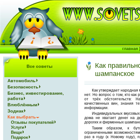
главная
Как правильн
Все советы
шампанское
Автомобиль
Безопасность
Как утверждает народная м
Бизнес, инвестирование,
нет. Но вопрос о том, кто как
работа
от трёх обстоятельств: Н
качественных вин, знания те
Влюблённым
информации.
Зодиак
Индивидуальных вкусовых 
Как выбрать
дома не хватает денег на д
Отзывы покупателей
дорогих и фирменных шампанск
Услуги
Таким образом, к бу
Вещи
ограниченными возможностям
раз в году (к Новому году),
Подарок