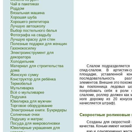
Чай в пакетиках
Роддом
Вязальная машина
Хорошая шуба
Хорошего репетитора
Лучшую автошколу
Выбор постельного белья
Фотографа на свадьбу
Лучшую краску для стен
Полезные подарки для женщин
Газонокосилку
Электроинструмент для
декоратора
Холодильник
Материал для строительства
Слалом подразделяется 
спид-слалом. В артистик
дома
площадке, уставленной ко
Женскую сумку
последовательность разл
Конструктор для ребёнка
элементов. Внешне это похоже 
Термобельё
вы поклонница ледовых шо
Мультиварка
попробовать себя в роли ф
Всё о мультиварке
слаломе, роллер должен как 
Подушка
ноге дорожку из 20 конус
Ювелирка для мужчин
начисляется штраф).
Торговое оборудование
Электронные книги. Букридеры
Солнечные очки
Скоростные роликовые 
Подушку и матрас
Созданы для скоростной 
Посуда для микроволновки
качества. Коньки имеют низкий
Ювелирные украшения для
кую и одновременно жест