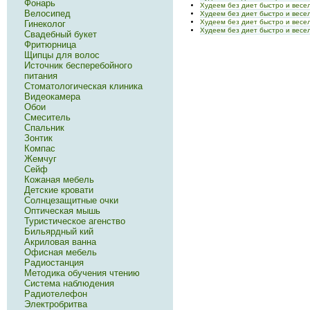
Фонарь
Худеем без диет быстро и весе
Велосипед
Худеем без диет быстро и весе
Худеем без диет быстро и весе
Гинеколог
Худеем без диет быстро и весе
Свадебный букет
Фритюрница
Щипцы для волос
Источник бесперебойного
питания
Стоматологическая клиника
Видеокамера
Обои
Смеситель
Спальник
Зонтик
Компас
Жемчуг
Сейф
Кожаная мебель
Детские кровати
Солнцезащитные очки
Оптическая мышь
Туристическое агенство
Бильярдный кий
Акриловая ванна
Офисная мебель
Радиостанция
Методика обучения чтению
Система наблюдения
Радиотелефон
Электробритва