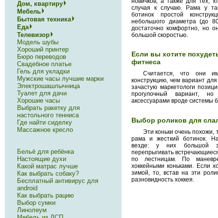
новичков, а также для тех, 
Дом, квартиру
случая к случаю. Рама у та
Мебель
ботинок простой конструкц
Бытовая техника
небольшого диаметра (до 80 
Еда
достаточно комфортно, но о
Телевизор
большой скоростью.
Модель шубы
Хороший принтер
Если вы хотите похудет
Бюро переводов
фитнеса
Свадебное платье
Гель для укладки
Считается, что они и
Мужские часы лучшие марки
конструкцию, чем вариант для 
Электрошашлычница
зачастую маркетологи позицио
Туалет для дачи
прогулочный вариант, но
Хорошие часы
аксессуарами вроде системы 
Выбрать ракетку для
настольного тенниса
Выбор роликов для сла
Где найти сиделку
Массажное кресло
Эти коньки очень похожи, 
рама и жесткий ботинок. На
везде: у них большой з
Бельё для ребёнка
перепрыгивать встречающиеся 
Настоящие духи
по лестницам. По маневр
хоккейными коньками. Если 
Какой матрас лучше
зимой, то, встав на эти рол
Как выбрать собаку?
разновидность хоккея.
Бесплатный антивирус для
android
Как выбрать рацию
Выбор сумки
Линолеум
Мебель из ДСП