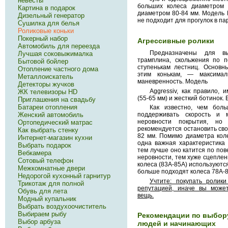
невесты
больших колеса диаметром
Картина в подарок
диаметром 80-84 мм. Модель 
Дизельный генератор
не подходит для прогулок в па
Сушилка для белья
Роликовые коньки
Покерный набор
Агрессивные ролики
Автомобиль для переезда
Предназначены для в
Лучшая соковыжималка
трамплина, скольжения по п
Бытовой бойлер
ступенькам лестниц. Основн
Отопление частного дома
этим конькам, — максимал
Металлоискатель
маневренность. Модель
Детекторы жучков
Aggressiv, как правило,
ЖК телевизоры HD
(55-65 мм) и жесткий ботинок.
Приглашения на свадьбу
Батареи отопления
Как известно, чем бол
Женский автомобиль
поддерживать скорость и 
неровности покрытия, но
Ортопедический матрас
рекомендуется остановить сво
Как выбрать стенку
82 мм. Помимо диаметра коле
Интернет-магазин кухни
одна важная характеристика 
Выбрать подарок
тем лучше оно катится по пов
Вебкамера
неровности, тем хуже сцеплени
Сотовый телефон
колеса (83А-85А) используютс
Межкомнатные двери
больше подходят колеса 78А-8
Недорогой кухонный гарнитур
Учтите: покупать ролик
Трикотаж для полной
репутацией, иначе вы может
Обувь для лета
вещь.
Модный купальник
Выбрать воздухоочиститель
Выбираем рыбу
Рекомендации по выбор
Выбор арбуза
людей и начинающих