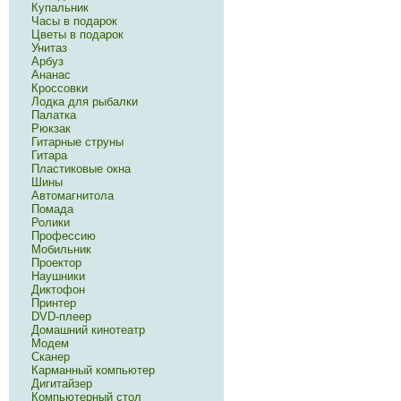
Купальник
Часы в подарок
Цветы в подарок
Унитаз
Арбуз
Ананас
Кроссовки
Лодка для рыбалки
Палатка
Рюкзак
Гитарные струны
Гитара
Пластиковые окна
Шины
Автомагнитола
Помада
Ролики
Профессию
Мобильник
Проектор
Наушники
Диктофон
Принтер
DVD-плеер
Домашний кинотеатр
Модем
Сканер
Карманный компьютер
Дигитайзер
Компьютерный стол