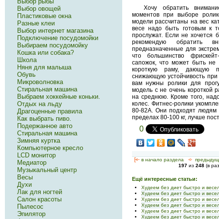
Выбор рыбы
Хочу обратить вниман
Выбор овощей
моментов при выборе ролик
Пластиковые окна
модели рассчитаны на вес ка
Разные клеи
весе надо быть готовым к т
Выбор интернет магазина
прослужат. Если не хочется б
Подключение посудомойки
рекомендую обратить вн
Выбираем посудомойку
предназначенные для экстрем
Кошка или собака?
что большинство фрискейт
Школа
сапожок, что может быть не
Няня для малыша
короткую раму, дающую п
Обувь
снижающую устойчивость при 
Микроволновка
вам нужны ролики для прогу
Стиральная машина
модель с не очень короткой 
Выбраем хоккейные коньки.
на среднюю. Кроме того, над
колес. Фитнес-ролики укомпл
Отдых на льду
80-82А. Они подходят людям в
Драгоценные правила
пределах 80-100 кг, лучше пос
Как выбрать пиво.
Подержанное авто
0
Стиральная машина
Зимняя куртка
Компьютерное кресло
LCD монитор
[<—
в начало раздела
<-
предыдущ
Медиатор
197
из
248
(в ра
Музыкальный центр
Весы
Ещё интересные статьи:
Духи
Худеем без диет быстро и весе
Лак для ногтей
Худеем без диет быстро и весе
Салон красоты
Худеем без диет быстро и весе
Худеем без диет быстро и весе
Пылесос
Худеем без диет быстро и весе
Эпилятор
Худеем без диет быстро и весе