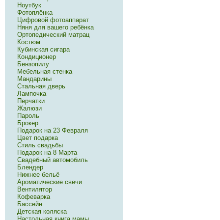
Ноутбук
Фотоплёнка
Цифровой фотоаппарат
Няня для вашего ребёнка
Ортопедический матрац
Костюм
Кубинская сигара
Кондиционер
Бензопилу
Мебельная стенка
Мандарины
Стальная дверь
Лампочка
Перчатки
Жалюзи
Пароль
Брокер
Подарок на 23 Февраля
Цвет подарка
Стиль свадьбы
Подарок на 8 Марта
Свадебный автомобиль
Блендер
Нижнее бельё
Ароматические свечи
Вентилятор
Кофеварка
Бассейн
Детская коляска
Настольная книга мамы