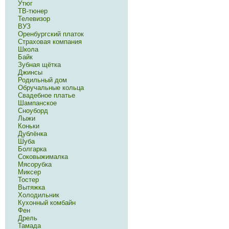
Утюг
ТВ-тюнер
Телевизор
ВУЗ
Оренбургский платок
Страховая компания
Школа
Байк
Зубная щётка
Джинсы
Родильный дом
Обручальные кольца
Свадебное платье
Шампанское
Сноуборд
Лыжи
Коньки
Дублёнка
Шуба
Болгарка
Соковыжималка
Мясорубка
Миксер
Тостер
Вытяжка
Холодильник
Кухонный комбайн
Фен
Дрель
Тамада