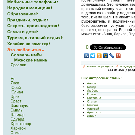
гостеприимен, любит пут
Мобильные телефоны
домочадцами. Это человек тв
Народная медицина
привыкший никому кланяться. 
и, делая свою работу медленн
Образование
того, к чему шёл. Не любит н
Праздники, отдых
руководитель, и подчинённ
Секреты производства
безоговорочно уступает ли
правило, нет врагов. Верной
Семья и дети
может стать Анна, Лариса, Лю
Туризм, активный отдых
Хозяйке на заметку
0
Это любопытно
Словарь имён
Мужские имена
Ярослав
[<—
в начало раздела
<-
предыдущ
141
из
164
(в раз
Ян
Ещё интересные статьи:
Яков
Антон
Макар
Юрий
Любовь
Юлиан
Ольга
Эрик
Светлана
Эраст
Степан
Максим
Эммануил
Алексей
Эмиль
Аристарх
Эльдар
Лилия
Эдуард
Христофор
Харитон
Фома