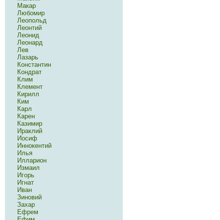
Макар
Любомир
Леопольд
Леонтий
Леонид
Леонард
Лев
Лазарь
Константин
Кондрат
Клим
Клемент
Кирилл
Ким
Карл
Карен
Казимир
Ираклий
Иосиф
Иннокентий
Илья
Илларион
Измаил
Игорь
Игнат
Иван
Зиновий
Захар
Ефрем
Ефим