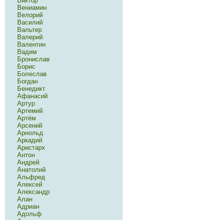
Виктор
Вениамин
Велорий
Василий
Вальтер
Валерий
Валентин
Вадим
Бронислав
Борис
Болеслав
Богдан
Бенедикт
Афанасий
Артур
Артемий
Артём
Арсений
Арнольд
Аркадий
Аристарх
Антон
Андрей
Анатолий
Альфред
Алексей
Александр
Алан
Адриан
Адольф