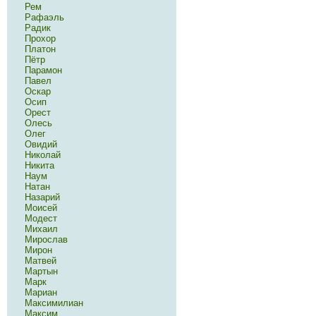
Рем
Рафаэль
Радик
Прохор
Платон
Пётр
Парамон
Павел
Оскар
Осип
Орест
Олесь
Олег
Овидий
Николай
Никита
Наум
Натан
Назарий
Моисей
Модест
Михаил
Мирослав
Мирон
Матвей
Мартын
Марк
Мариан
Максимилиан
Максим