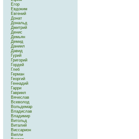
Егор
Евдоким
Евгений
Донат
Дональд
Дмитрий
Денис
Демьян
Демид
Даниил
Давид
Гурий
Григорий
Гордей
Глеб
Герман
Георгий
Геннадий
Гарри
Гавриил
Вячеслав
Всеволод
Вольдемар
Владислав
Владимир
Витольд
Виталий
Виссарион
Вилли