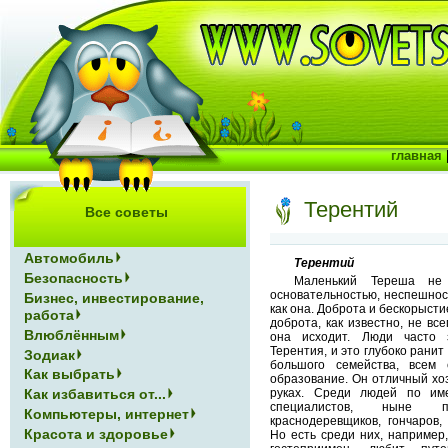
главная
Терентий
Все советы
Автомобиль
Терентий
Безопасность
Маленький Тереша не 
основательностью, неспешност
Бизнес, инвестирование,
как она. Доброта и бескорысти
работа
доброта, как известно, не все
Влюблённым
она исходит. Люди часто 
Терентия, и это глубоко ранит
Зодиак
большого семейства, всем
Как выбрать
образование. Он отличный хоз
Как избавиться от...
руках. Среди людей по им
специалистов, ныне п
Компьютеры, интернет
краснодеревщиков, гончаров,
Красота и здоровье
Но есть среди них, например