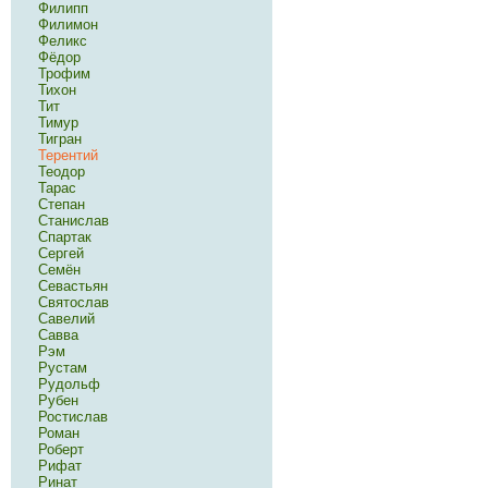
Филипп
Филимон
Феликс
Фёдор
Трофим
Тихон
Тит
Тимур
Тигран
Терентий
Теодор
Тарас
Степан
Станислав
Спартак
Сергей
Семён
Севастьян
Святослав
Савелий
Савва
Рэм
Рустам
Рудольф
Рубен
Ростислав
Роман
Роберт
Рифат
Ринат