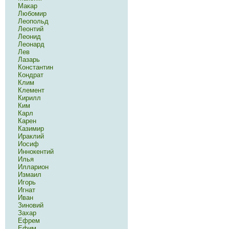
Макар
Любомир
Леопольд
Леонтий
Леонид
Леонард
Лев
Лазарь
Константин
Кондрат
Клим
Клемент
Кирилл
Ким
Карл
Карен
Казимир
Ираклий
Иосиф
Иннокентий
Илья
Илларион
Измаил
Игорь
Игнат
Иван
Зиновий
Захар
Ефрем
Ефим