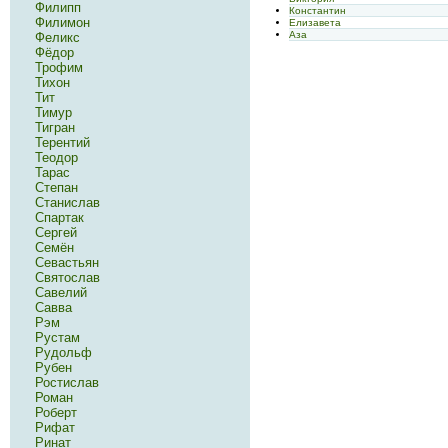
Филипп
Константин
Филимон
Елизавета
Аза
Феликс
Фёдор
Трофим
Тихон
Тит
Тимур
Тигран
Терентий
Теодор
Тарас
Степан
Станислав
Спартак
Сергей
Семён
Севастьян
Святослав
Савелий
Савва
Рэм
Рустам
Рудольф
Рубен
Ростислав
Роман
Роберт
Рифат
Ринат