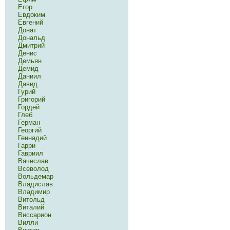
Егор
Евдоким
Евгений
Донат
Дональд
Дмитрий
Денис
Демьян
Демид
Даниил
Давид
Гурий
Григорий
Гордей
Глеб
Герман
Георгий
Геннадий
Гарри
Гавриил
Вячеслав
Всеволод
Вольдемар
Владислав
Владимир
Витольд
Виталий
Виссарион
Вилли