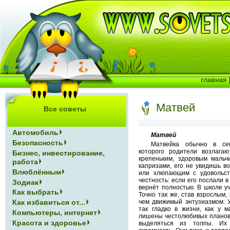
главная
Матвей
Все советы
Автомобиль
Матвей
Безопасность
Матвейка обычно в се
которого родители возлага
Бизнес, инвестирование,
крепеньким, здоровым мальч
работа
капризами, его не увидишь в
Влюблённым
или хлюпающим с удовольс
честность: если его послали в
Зодиак
вернёт полностью. В школе уч
Как выбрать
Точно так же, став взрослым, 
Как избавиться от...
чем движимый энтузиазмом. У
так гладко в жизни, как у 
Компьютеры, интернет
лишены честолюбивых планов,
Красота и здоровье
выделяться из толпы. Их