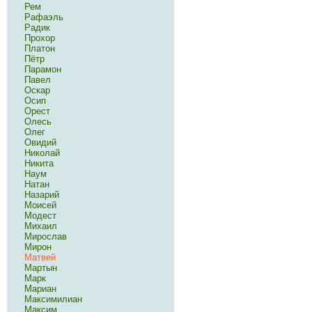
Рем
Рафаэль
Радик
Прохор
Платон
Пётр
Парамон
Павел
Оскар
Осип
Орест
Олесь
Олег
Овидий
Николай
Никита
Наум
Натан
Назарий
Моисей
Модест
Михаил
Мирослав
Мирон
Матвей
Мартын
Марк
Мариан
Максимилиан
Максим