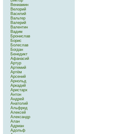
Виктор
Вениамин
Велорий
Василий
Вальтер
Валерий
Валентин
Вадим
Бронислав
Борис
Болеслав
Богдан
Бенедикт
Афанасий
Артур
Артемий
Артём
Арсений
Арнольд
Аркадий
Аристарх
Антон
Андрей
Анатолий
Альфред
Алексей
Александр
Алан
Адриан
Адольф