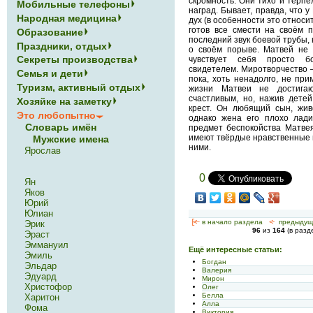
скромность. Они тихо и терпе
Мобильные телефоны
наград. Бывает, правда, что 
Народная медицина
дух (в особенности это относи
готов все смести на своём п
Образование
последний звук боевой трубы, 
Праздники, отдых
о своём порыве. Матвей не 
Секреты производства
чувствует себя просто б
свидетелем. Миротворчество —
Семья и дети
пока, хоть ненадолго, не при
Туризм, активный отдых
жизни Матвеи не достига
счастливым, но, нажив детей
Хозяйке на заметку
крест. Он любящий сын, жив
Это любопытно
однако жена его плохо лади
Словарь имён
предмет беспокойства Матве
имеют твёрдые нравственные п
Мужские имена
ними.
Ярослав
0
Ян
Яков
Юрий
Юлиан
[<—
в начало раздела
<-
предыдущ
Эрик
96
из
164
(в раз
Эраст
Эммануил
Ещё интересные статьи:
Эмиль
Богдан
Эльдар
Валерия
Эдуард
Мирон
Христофор
Олег
Белла
Харитон
Алла
Фома
Виктория