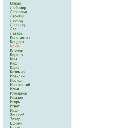
Макар
Любомир
Леопольд
Леонтий
Леонид
Леонард
Лев
Лазарь
Константин
Кондрат
Клим
Клемент
Кирилл
Ким
Карл
Карен
Казимир
Ираклий
Иосиф
Иннокентий
Илья
Илларион
Измаил
Игорь
Игнат
Иван
Зиновий
Захар
Ефрем
Ефим