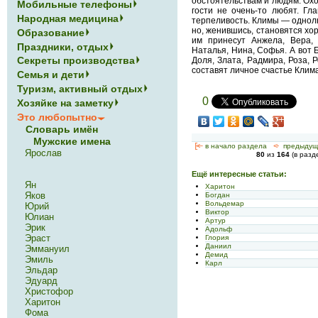
обстоятельствам и людям. Охо
Мобильные телефоны
гости не очень-то любят. Гл
Народная медицина
терпеливость. Климы — однолю
но, женившись, становятся хо
Образование
им принесут Анжела, Вера, 
Праздники, отдых
Наталья, Нина, Софья. А вот 
Секреты производства
Доля, Злата, Радмира, Роза, 
составят личное счастье Клима
Семья и дети
Туризм, активный отдых
0
Хозяйке на заметку
Это любопытно
Словарь имён
Мужские имена
[<—
в начало раздела
<-
предыдущ
Ярослав
80
из
164
(в раз
Ещё интересные статьи:
Ян
Харитон
Яков
Богдан
Вольдемар
Юрий
Виктор
Юлиан
Артур
Эрик
Адольф
Эраст
Глория
Даниил
Эммануил
Демид
Эмиль
Карл
Эльдар
Эдуард
Христофор
Харитон
Фома