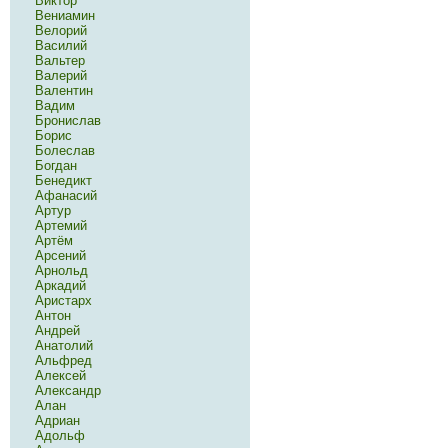
Виктор
Вениамин
Велорий
Василий
Вальтер
Валерий
Валентин
Вадим
Бронислав
Борис
Болеслав
Богдан
Бенедикт
Афанасий
Артур
Артемий
Артём
Арсений
Арнольд
Аркадий
Аристарх
Антон
Андрей
Анатолий
Альфред
Алексей
Александр
Алан
Адриан
Адольф