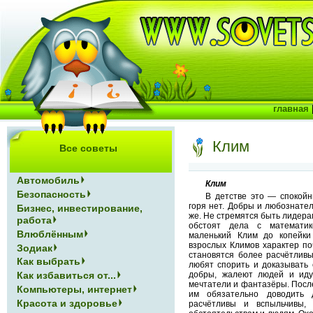
главная
Клим
Все советы
Автомобиль
Клим
Безопасность
В детстве это — спокойн
горя нет. Добры и любознател
Бизнес, инвестирование,
же. Не стремятся быть лидера
работа
обстоят дела с математик
Влюблённым
маленький Клим до копейки
взрослых Климов характер по
Зодиак
становятся более расчётлив
Как выбрать
любят спорить и доказывать 
Как избавиться от...
добры, жалеют людей и иду
мечтатели и фантазёры. После
Компьютеры, интернет
им обязательно доводить
Красота и здоровье
расчётливы и вспыльчивы,