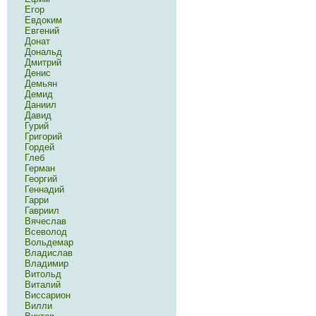
Егор
Евдоким
Евгений
Донат
Дональд
Дмитрий
Денис
Демьян
Демид
Даниил
Давид
Гурий
Григорий
Гордей
Глеб
Герман
Георгий
Геннадий
Гарри
Гавриил
Вячеслав
Всеволод
Вольдемар
Владислав
Владимир
Витольд
Виталий
Виссарион
Вилли