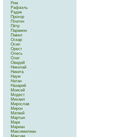
Рем
Рафаэль
Радик
Прохор
Платон
Пётр
Парамон
Павел
Оскар
Осип
Орест
Олесь
Олег
Овидий
Николай
Никита
Наум
Натан
Назарий
Моисей
Модест
Михаил
Мирослав
Мирон
Матвей
Мартын
Марк
Мариан
Максимилиан
Максим