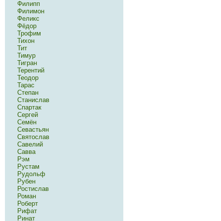
Филипп
Филимон
Феликс
Фёдор
Трофим
Тихон
Тит
Тимур
Тигран
Терентий
Теодор
Тарас
Степан
Станислав
Спартак
Сергей
Семён
Севастьян
Святослав
Савелий
Савва
Рэм
Рустам
Рудольф
Рубен
Ростислав
Роман
Роберт
Рифат
Ринат