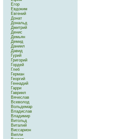
Егор
Евдоким
Евгений
Донат
Дональд
Дмитрий
Денис
Демьян
Демид
Даниил
Давид
Гурий
Григорий
Гордей
Глеб
Герман
Георгий
Геннадий
Гарри
Гавриил
Вячеслав
Всеволод
Вольдемар
Владислав
Владимир
Витольд
Виталий
Виссарион
Вилли