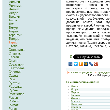
компенсирует угасающий сек
Филипп
потребность Тараса во мн
Филимон
партнёрши к сексу, её 
Феликс
профессионализм партнёрш
Фёдор
счастья и удовлетворённости.
Трофим
сексуальной возбудимость
Тихон
довольно богата, этот м
Тит
практически к любой женщине.
Тимур
проще, чем другие, нередко 
Тигран
просто-напросто снять полов
Терентий
«Осенний» Тарас крайне бо
Теодор
неудачи, его женщине требу
Тарас
деликатности. Тарасу скорее 
Степан
Наталья, Татьяна, Светлана, Б
Станислав
Спартак
0
Сергей
Семён
Севастьян
Святослав
Савелий
[<—
в начало раздела
<-
предыдущ
Савва
139
из
164
(в раз
Рэм
Ещё интересные статьи:
Рустам
Рудольф
Нелли
Игорь
Рубен
Мирра
Ростислав
Карина
Роман
Измаил
Роберт
Адриан
Эммануил
Рифат
Велорий
Ринат
Ринат