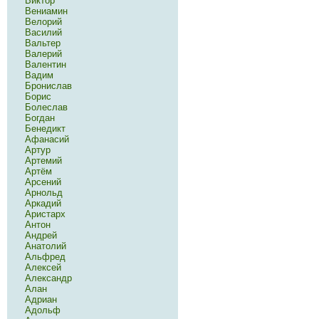
Виктор
Вениамин
Велорий
Василий
Вальтер
Валерий
Валентин
Вадим
Бронислав
Борис
Болеслав
Богдан
Бенедикт
Афанасий
Артур
Артемий
Артём
Арсений
Арнольд
Аркадий
Аристарх
Антон
Андрей
Анатолий
Альфред
Алексей
Александр
Алан
Адриан
Адольф