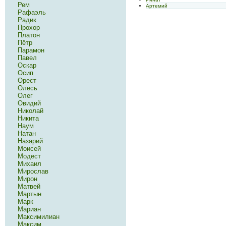
Рем
Артемий
Рафаэль
Радик
Прохор
Платон
Пётр
Парамон
Павел
Оскар
Осип
Орест
Олесь
Олег
Овидий
Николай
Никита
Наум
Натан
Назарий
Моисей
Модест
Михаил
Мирослав
Мирон
Матвей
Мартын
Марк
Мариан
Максимилиан
Максим