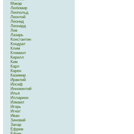
Макар
Любомир
Леопольд
Леонтий
Леонид
Леонард
Лев
Лазарь
Константин
Кондрат
Клим
Клемент
Кирилл
Ким
Карл
Карен
Казимир
Ираклий
Иосиф
Иннокентий
Илья
Илларион
Измаил
Игорь
Игнат
Иван
Зиновий
Захар
Ефрем
Ефим