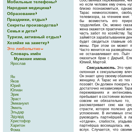
собственных переживаний, чем
Мобильные телефоны
но если человек ему очень ну
Народная медицина
близко познакомиться, однак
Тарас немногословен, своб
Образование
телевизора, за чтением книг.
Праздники, отдых
бы возместить его прир
Секреты производства
трудолюбия. Он, можно сказа
жена окажется практичной же
Семья и дети
часть забот по хозяйству. Т
Туризм, активный отдых
займётся зарабатыванием дене
будет сводиться главным о
Хозяйке на заметку
жены. При этом он может пр
Это любопытно
Часто женится на разведённых
Словарь имён
не останавливают его. Пьёт
оказаться брак с Дарьей, Ел
Мужские имена
Юлией, Мартой.
Ярослав
Сексуальность.
Это чувс
склонная к сексуальному вл
Он знает цену своему обаянию 
Ян
женщину. А Тарас не из тех 
Яков
позовёт. Он должен покорить 
Юрий
достаточно независимую. Тар
Юлиан
переживаниях и интенсивн
Эрик
пребывает в состоянии волнен
Эраст
совсем не обязательно то,
Эммануил
рассматривает секс как ср
Эмиль
страсти, которое полезно д
Эльдар
успокоение. В интимных отн
Эдуард
руководить партнёршей, в л
Христофор
«отдачи», слабости, угадыв
Харитон
партнёрша восхищалась им, 
Фома
вслух. Случается, что своим