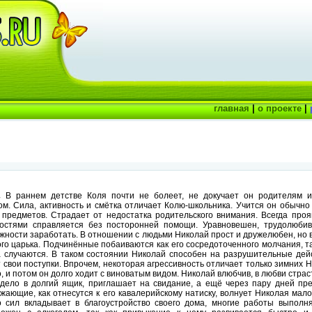
главная
|
о проекте
|
.
В раннем детстве Коля почти не болеет, не докучает он родителям и
ом. Сила, активность и смётка отличает Колю-школьника. Учится он обычно
 предметов. Страдает от недостатка родительского внимания. Всегда про
дностями справляется без посторонней помощи. Уравновешен, трудолюбив
ожности заработать. В отношении с людьми Николай прост и дружелюбен, но 
го царька. Подчинённые побаиваются как его сосредоточенного молчания, т
ка случаются. В таком состоянии Николай способен на разрушительные де
т свои поступки. Впрочем, некоторая агрессивность отличает только зимних
, и потом он долго ходит с виноватым видом. Николай влюбчив, в любви стр
дело в долгий ящик, приглашает на свидание, а ещё через пару дней пр
ужающие, как отнесутся к его кавалерийскому натиску, волнует Николая мало
 сил вкладывает в благоустройство своего дома, многие работы выполня