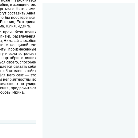
может закончиться
юбив, в женщине его
щаться с Николаями,
гут составить Анна,
ало бы поостеречься:
 Евгения, Екатерина,
ма, Юлия, Ядвига.
 прочь безо всяких
питки, развлечения,
а, Николай способен
кте с женщиной его
менты, произнесённые
ту и если встречает
ет партнёрш, стоящих
ься своего, способен
шается связать себя
н обаятелен, любит
Для него секс — это
им неприятностям, во
езжающего по улице
дения, предпочитают
Любовь, Ирина.