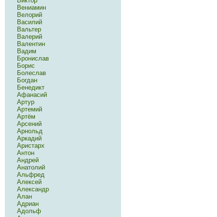
Виктор
Вениамин
Велорий
Василий
Вальтер
Валерий
Валентин
Вадим
Бронислав
Борис
Болеслав
Богдан
Бенедикт
Афанасий
Артур
Артемий
Артём
Арсений
Арнольд
Аркадий
Аристарх
Антон
Андрей
Анатолий
Альфред
Алексей
Александр
Алан
Адриан
Адольф