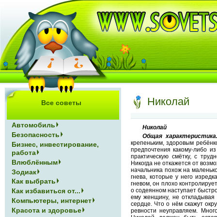
Николай
Все советы
Автомобиль
Николай
Безопасность
Общая характеристика
крепеньким, здоровым ребёнк
Бизнес, инвестирование,
предпочтения какому-либо из
работа
практическую смётку, с тру
Влюблённым
Никогда не откажется от возм
начальника похож на маленько
Зодиак
гнева, которые у него изред
Как выбрать
гневом, он плохо контролируе
Как избавиться от...
о содеянном наступает быстро
ему женщину, не откладывая 
Компьютеры, интернет
сердце. Что о нём скажут окр
Красота и здоровье
ревности неуправляем. Много