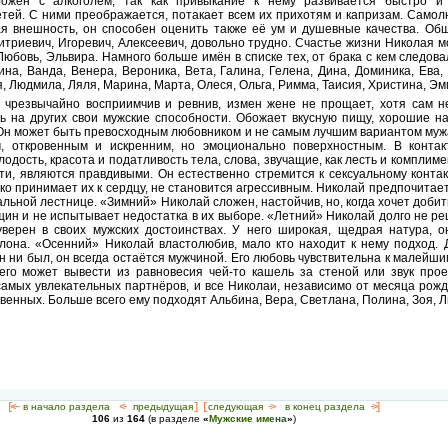
ожен с алкоголем, так как привыкание к нему развивается быстро и 
етей. С ними преображается, потакает всем их прихотям и капризам. Самол
ая внешность, он способен оценить также её ум и душевные качества. Об
риевич, Игоревич, Алексеевич, довольно трудно. Счастье жизни Николая мо
 Любовь, Эльвира. Намного больше имён в списке тех, от брака с кем следов
ина, Ванда, Венера, Вероника, Вета, Галина, Гелена, Дина, Доминика, Ева,
, Людмила, Ляля, Марина, Марта, Олеся, Ольга, Римма, Таисия, Христина, Эм
чрезвычайно восприимчив и ревнив, измен жене не прощает, хотя сам не
ь на других свои мужские способности. Обожает вкусную пищу, хорошие на
 Он может быть превосходным любовником и не самым лучшим вариантом муж
, откровенным и искренним, но эмоционально поверхностным. В конта
одость, красота и податливость тела, слова, звучащие, как лесть и компли
ти, являются правдивыми. Он естественно стремится к сексуальному контак
зко принимает их к сердцу, не становится агрессивным. Николай предпочита
альной лестнице. «Зимний» Николай сложен, настойчив, но, когда хочет добит
щин и не испытывает недостатка в их выборе. «Летний» Николай долго не ре
верен в своих мужских достоинствах. У него широкая, щедрая натура, о
лона. «Осенний» Николай властолюбив, мало кто находит к нему подход. 
он ни был, он всегда остаётся мужчиной. Его любовь чувствительна к малейш
его может вывести из равновесия чей-то кашель за стеной или звук про
самых увлекательных партнёров, и все Николаи, независимо от месяца рож
твенных. Больше всего ему подходят Альбина, Вера, Светлана, Полина, Зоя, 
[<—
в начало раздела
<-
предыдущая
] [
следующая
->
в конец раздела
->]
106
из
164
(в разделе
«
Мужские имена
»
)