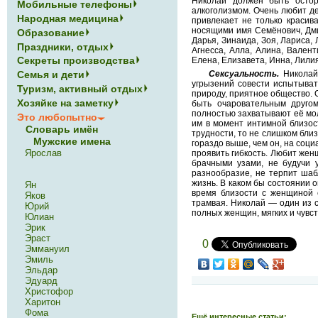
Николай должен быть остор
Мобильные телефоны
алкоголизмом. Очень любит д
Народная медицина
привлекает не только красив
носящими имя Семёнович, Дмит
Образование
Дарья, Зинаида, Зоя, Лариса,
Праздники, отдых
Агнесса, Алла, Алина, Валент
Секреты производства
Елена, Елизавета, Инна, Лилия
Семья и дети
Сексуальность.
Николай 
угрызений совести испытыват
Туризм, активный отдых
природу, приятное общество.
Хозяйке на заметку
быть очаровательным другом
полностью захватывают её мол
Это любопытно
им в момент интимной близос
Словарь имён
трудности, то не слишком бли
Мужские имена
гораздо выше, чем он, на соци
Ярослав
проявить гибкость. Любит жен
брачными узами, не будучи у
разнообразие, не терпит шаб
жизнь. В каком бы состоянии 
Ян
время близости с женщиной 
Яков
трамвая. Николай — один из 
Юрий
полных женщин, мягких и чувс
Юлиан
Эрик
Эраст
0
Эммануил
Эмиль
Эльдар
Эдуард
Христофор
Харитон
Фома
Ещё интересные статьи: