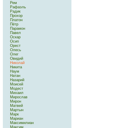
Рем
Рафаэль
Радик
Прохор
Платон
Пётр
Парамон
Павел
Оскар
Осип
Орест
Олесь
Олег
Овидий
Николай
Никита
Наум
Натан
Назарий
Моисей
Модест
Михаил
Мирослав
Мирон
Матвей
Мартын
Марк
Мариан
Максимилиан
Максим