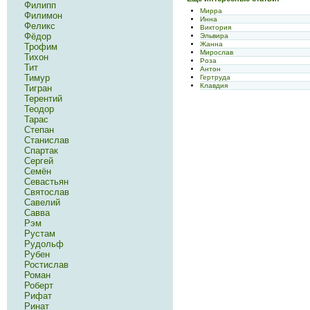
Филипп
Мирра
Филимон
Инна
Феликс
Виктория
Фёдор
Эльвира
Жанна
Трофим
Мирослав
Тихон
Роза
Тит
Антон
Тимур
Гертруда
Клавдия
Тигран
Терентий
Теодор
Тарас
Степан
Станислав
Спартак
Сергей
Семён
Севастьян
Святослав
Савелий
Савва
Рэм
Рустам
Рудольф
Рубен
Ростислав
Роман
Роберт
Рифат
Ринат