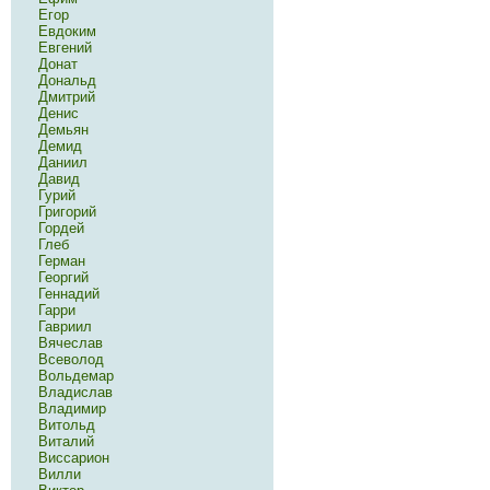
Егор
Евдоким
Евгений
Донат
Дональд
Дмитрий
Денис
Демьян
Демид
Даниил
Давид
Гурий
Григорий
Гордей
Глеб
Герман
Георгий
Геннадий
Гарри
Гавриил
Вячеслав
Всеволод
Вольдемар
Владислав
Владимир
Витольд
Виталий
Виссарион
Вилли