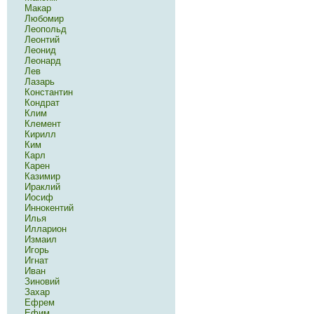
Макар
Любомир
Леопольд
Леонтий
Леонид
Леонард
Лев
Лазарь
Константин
Кондрат
Клим
Клемент
Кирилл
Ким
Карл
Карен
Казимир
Ираклий
Иосиф
Иннокентий
Илья
Илларион
Измаил
Игорь
Игнат
Иван
Зиновий
Захар
Ефрем
Ефим