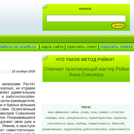
поиск
работа на sovets.ru
|
карта сайта
|
прислать совет
|
спросить совета
ЧТО ТАКОЕ МЕТОД РЭЙКИ?
Отвечает практикующий мастер Рейки
18 октября 2008
Анна Соколова
 капризами. Растёт
 хорошо, не отдавая
являет удивительную
 и работоспособен.
в роли руководителя,
ак и бурных вспышек
теги:
йствия. Ослеплённый
имя
,
фамилия
,
тайна
,
слово
,
знак
,
символ
,
отчество
,
 Николаев. Сожаление
астен. Понравившуюся
словарь
,
секс
,
сексуальность
,
характеристика
,
характер
,
едложит свою руку и
способности
,
брак
,
любовь
,
совместимость
,
Николай
,
. Ревнив, в приступе
уравновешен
,
трудолюбив
,
работоспособен
,
агрессивность
ет самостоятельно.