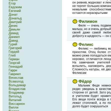
он ревнив, жадноват и ле
Егор
не терпят больших компан
Евдоким
немалыми способностями
Евгений
остаются нераскрытыми
Донат
Дональд
Филимон
Дмитрий
Денис
Филя — очень подвиж
малыш, но и очень добрый
Демьян
своей даже самой люби
Демид
доброту и щедрость — он 
Даниил
Давид
Гурий
Феликс
Григорий
Феликс — любимец мат
Гордей
прихотям. Отец более ст
Глеб
можно реже попадаться ему
Герман
неровно, отличается ленцо
На замечания учителей
Георгий
вспылить, наговорить де
Геннадий
Сложность натуры, её дв
Гарри
Феликсам
Гавриил
Вячеслав
Фёдор
Всеволод
Вольдемар
Мальчик Федя немног
Владислав
редко увидишь в качеств
Владимир
стороне от детей. Зато р
и учителям будет нравить
Витольд
Его вещи почти всегда в 
Виталий
лежат стопочкой, а по п
Виссарион
долго будет сокрушаться
Вилли