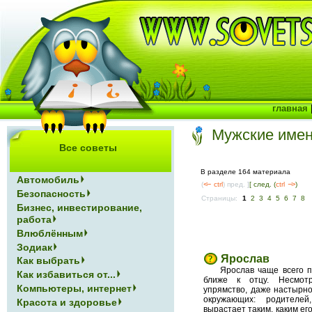
главная
Мужские име
Все советы
В разделе 164 материала
Автомобиль
(
<--
ctrl
) пред. ]
[ след. (
ctrl
-->
)
Безопасность
Страницы:
1
2
3
4
5
6
7
8
Бизнес, инвестирование,
работа
Влюблённым
Зодиак
Ярослав
Как выбрать
Ярослав чаще всего п
Как избавиться от...
ближе к отцу. Несмот
Компьютеры, интернет
упрямство, даже настырно
окружающих: родителей
Красота и здоровье
вырастает таким, каким ег