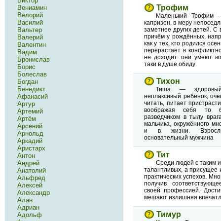
Виктор
Трофим
Вениамин
Велорий
Маленький Трофим —
Василий
капризен, в меру непоседл
Вальтер
заметнее других детей. С 
причём у рождённых, напр
Валерий
как у тех, кто родился осе
Валентин
перерастает в конфликтно
Вадим
не доходит: они умеют во
Бронислав
таки в душе обиду
Борис
Болеслав
Тихон
Богдан
Бенедикт
Тиша — здоровый
Афанасий
неплаксивый ребёнок, оче
читать, питает пристраст
Артур
воображая себя то б
Артемий
разведчиком в тылу враг
Артём
мальчика, окружённого мн
Арсений
и в жизни. Взрослы
Арнольд
основательный мужчина
Аркадий
Аристарх
Тит
Антон
Андрей
Среди людей с таким 
талантливых, а присущее 
Анатолий
практических успехов. Мно
Альфред
получив соответствующе
Алексей
своей профессией. Дости
Александр
мешают излишняя впечатл
Алан
Адриан
Тимур
Адольф