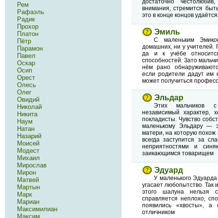
достаточно честолюбив
Рем
внимания, стремится быть
Рафаэль
это в конце концов удаётся
Радик
Прохор
Эмиль
Платон
С маленьким Эмик
Пётр
домашних, ни у учителей. 
Парамон
да и к учёбе относитс
Павел
способностей. Зато мальчик
Оскар
нём рано обнаруживаютс
Осип
если родители дадут им 
Орест
может получиться профес
Олесь
Олег
Эльдар
Овидий
Этих мальчиков с
Николай
независимый характер, 
Никита
покладисты. Чувство собс
Наум
маленькому Эльдару — э
Натан
матери, на которую похож 
Назарий
всегда заступится за сл
Моисей
неприятностями и синя
Модест
заикающимся товарищем
Михаил
Мирослав
Эдуард
Мирон
У маленького Эдуарда 
Матвей
угасает любопытство. Так 
Мартын
этого шалуна нельзя с
Марк
справляется неплохо, сп
Мариан
появились «хвосты», а 
Максимилиан
отличником
Максим