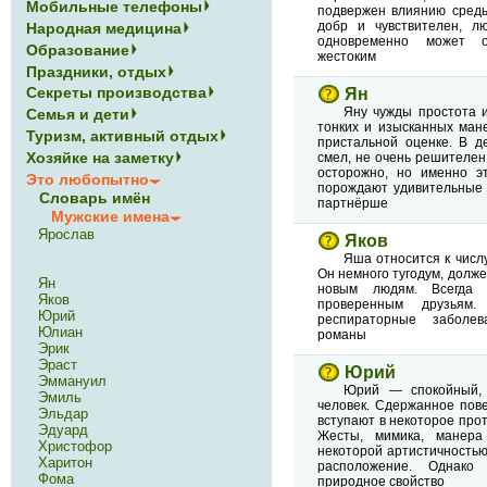
Мобильные телефоны
подвержен влиянию среды
добр и чувствителен, л
Народная медицина
одновременно может о
Образование
жестоким
Праздники, отдых
Секреты производства
Ян
Яну чужды простота и
Семья и дети
тонких и изысканных мане
Туризм, активный отдых
пристальной оценке. В д
Хозяйке на заметку
смел, не очень решителен,
осторожно, но именно э
Это любопытно
порождают удивительные 
Словарь имён
партнёрше
Мужские имена
Ярослав
Яков
Яша относится к числ
Он немного тугодум, долже
Ян
новым людям. Всегда 
Яков
проверенным друзьям
Юрий
респираторные заболев
Юлиан
романы
Эрик
Эраст
Юрий
Эммануил
Юрий — спокойный, 
Эмиль
человек. Сдержанное пов
Эльдар
вступают в некоторое про
Эдуард
Жесты, мимика, манера
Христофор
некоторой артистичностью
Харитон
расположение. Однако
Фома
природное свойство