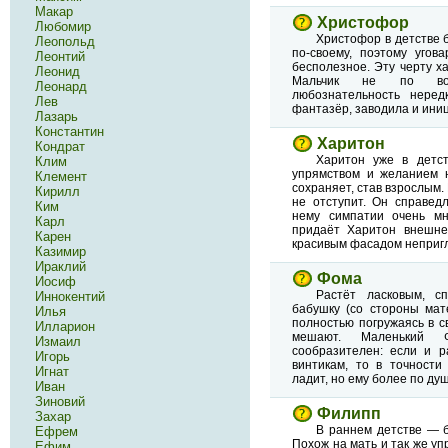
Макар
Христофор
Любомир
Христофор в детстве б
Леопольд
по-своему, поэтому угов
Леонтий
бесполезное. Эту черту х
Леонид
Мальчик не по возр
Леонард
любознательность неред
Лев
фантазёр, заводила и ини
Лазарь
Константин
Харитон
Кондрат
Харитон уже в детс
Клим
упрямством и желанием 
Клемент
сохраняет, став взрослым.
Кирилл
не отступит. Он справедл
Ким
нему симпатии очень мн
Карл
придаёт Харитон внешне
Карен
красивым фасадом неприг
Казимир
Ираклий
Фома
Иосиф
Растёт ласковым, с
Иннокентий
бабушку (со стороны мат
Илья
полностью погружаясь в св
Илларион
мешают. Маленький 
Измаил
сообразителен: если и р
Игорь
винтикам, то в точности
Игнат
ладит, но ему более по д
Иван
Зиновий
Филипп
Захар
В раннем детстве — б
Ефрем
Похож на мать и так же уп
Ефим