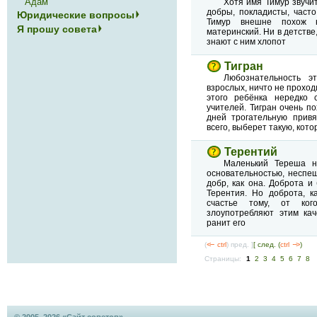
Адам
Хотя имя Тимур звучи
добры, покладисты, част
Юридические вопросы
Тимур внешне похож н
Я прошу совета
материнский. Ни в детстве
знают с ним хлопот
Тигран
Любознательность э
взрослых, ничто не проход
этого ребёнка нередко 
учителей. Тигран очень п
дней трогательную привя
всего, выберет такую, кото
Терентий
Маленький Тереша н
основательностью, неспе
добр, как она. Доброта и
Терентия. Но доброта, к
счастье тому, от ко
злоупотребляют этим кач
ранит его
(
<--
ctrl
) пред. ]
[ след. (
ctrl
-->
)
Страницы:
1
2
3
4
5
6
7
8