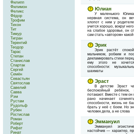
Филипп
Филимон
Юлиан
Феликс
У маленького Юлика
Фёдор
нервная система, он ве
Трофим
хлопот с ним у родителе
Тихон
учится хорошо, вокруг него
Тит
на слабое здоровье, он с
Тимур
сам стать «автором» како
Тигран
Терентий
Эрик
Теодор
Эрик растёт спокой
Тарас
мальчиком, робким и по
Степан
декламировать стихи пере
Станислав
ему этого не хочетс
Спартак
способности: музыкальн
Сергей
шахматы
Семён
Севастьян
Эраст
Святослав
В детстве Эраст ча
Савелий
беспокойный ребёнок,
Савва
потакают. Вместе с тем он
Рэм
рано начинает сочинят
Рустам
способности, жизнь не ба
Рудольф
брать у неё с боем. Но э
Рубен
человек дела, а не слова
Ростислав
Роман
Эммануил
Роберт
Эммануил эгоисти
Рифат
настойчив — характер, пр
Ринат