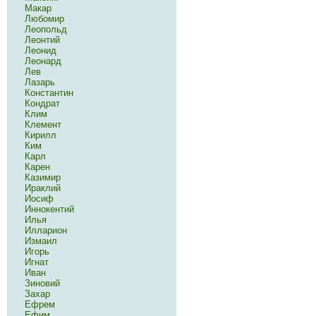
Макар
Любомир
Леопольд
Леонтий
Леонид
Леонард
Лев
Лазарь
Константин
Кондрат
Клим
Клемент
Кирилл
Ким
Карл
Карен
Казимир
Ираклий
Иосиф
Иннокентий
Илья
Илларион
Измаил
Игорь
Игнат
Иван
Зиновий
Захар
Ефрем
Ефим