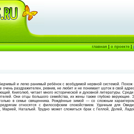
главная
|
о проекте
|
бидчивый и легко ранимый ребёнок с возбудимой нервной системой. Похож 
е очень раздражителен, ревнив, не любит и не понимает шуток в свой адрес
ующий. Книголюб, читает много исторической и духовной литературы. Среди 
телей. Они отцы большого семейства, их жены также глубоко верующие. 
 только в семье священника. Рождённые зимой — со сложным характером
редрягам относятся с философским спокойствием. Удачным для Овиди
, Марией, Натальей. Трудно может сложиться брак с Геллой, Долей, Ладо