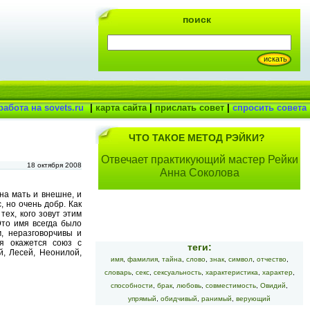
поиск
работа на sovets.ru
|
карта сайта
|
прислать совет
|
спросить совета
ЧТО ТАКОЕ МЕТОД РЭЙКИ?
Отвечает практикующий мастер Рейки
18 октября 2008
Анна Соколова
на мать и внешне, и
, но очень добр. Как
тех, кого зовут этим
Это имя всегда было
, неразговорчивы и
я окажется союз с
теги:
й, Лесей, Неонилой,
имя
,
фамилия
,
тайна
,
слово
,
знак
,
символ
,
отчество
,
словарь
,
секс
,
сексуальность
,
характеристика
,
характер
,
способности
,
брак
,
любовь
,
совместимость
,
Овидий
,
упрямый
,
обидчивый
,
ранимый
,
верующий