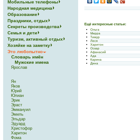
Мобильные телефоны
Народная медицина
Образование
Праздники, отдых
Ещё интересные статьи:
Секреты производства
Ольга
Семья и дети
Мирра
Тимур
Туризм, активный отдых
Леся
Харитон
Хозяйке на заметку
Оскар
Это любопытно
Афанасий
Ада
Словарь имён
Карина
Мужские имена
Дина
Ярослав
Ян
Яков
Юрий
Юлиан
Эрик
Эраст
Эммануил
Эмиль
Эльдар
Эдуард
Христофор
Харитон
Фома