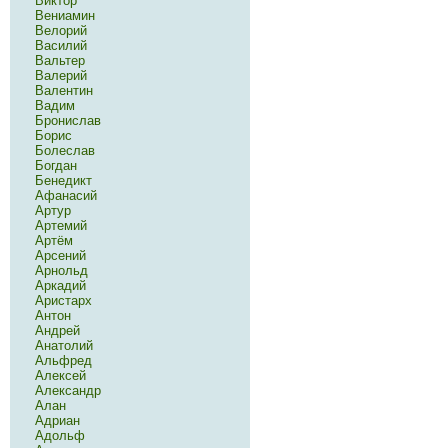
Виктор
Вениамин
Велорий
Василий
Вальтер
Валерий
Валентин
Вадим
Бронислав
Борис
Болеслав
Богдан
Бенедикт
Афанасий
Артур
Артемий
Артём
Арсений
Арнольд
Аркадий
Аристарх
Антон
Андрей
Анатолий
Альфред
Алексей
Александр
Алан
Адриан
Адольф