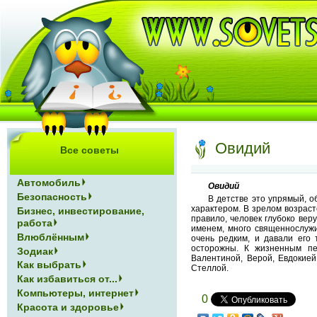
Овидий
Все советы
Автомобиль
Овидий
Безопасность
В детстве это упрямый, о
характером. В зрелом возраст
Бизнес, инвестирование,
правило, человек глубоко вер
работа
именем, много священнослужи
Влюблённым
очень редким, и давали его
осторожны. К жизненным пе
Зодиак
Валентиной, Верой, Евдокией
Как выбрать
Стеллой.
Как избавиться от...
Компьютеры, интернет
0
Красота и здоровье