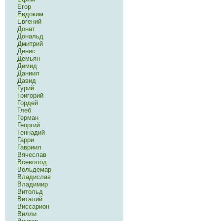
Егор
Евдоким
Евгений
Донат
Дональд
Дмитрий
Денис
Демьян
Демид
Даниил
Давид
Гурий
Григорий
Гордей
Глеб
Герман
Георгий
Геннадий
Гарри
Гавриил
Вячеслав
Всеволод
Вольдемар
Владислав
Владимир
Витольд
Виталий
Виссарион
Вилли