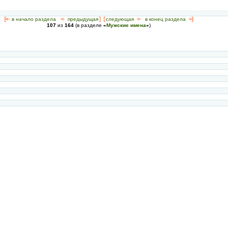
[<—
в начало раздела
<-
предыдущая
] [
следующая
->
в конец раздела
->]
107
из
164
(в разделе
«
Мужские имена
»
)