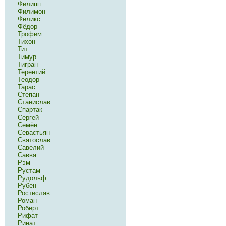
Филипп
Филимон
Феликс
Фёдор
Трофим
Тихон
Тит
Тимур
Тигран
Терентий
Теодор
Тарас
Степан
Станислав
Спартак
Сергей
Семён
Севастьян
Святослав
Савелий
Савва
Рэм
Рустам
Рудольф
Рубен
Ростислав
Роман
Роберт
Рифат
Ринат