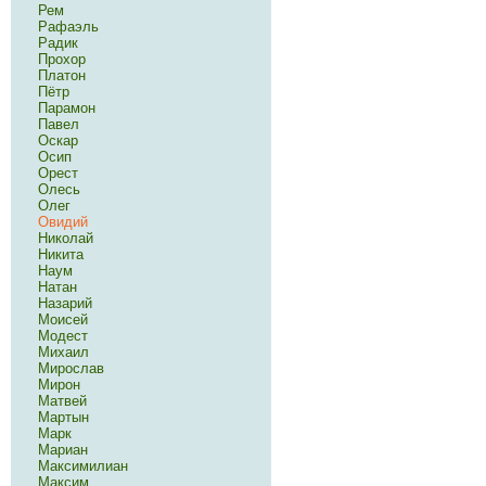
Рем
Рафаэль
Радик
Прохор
Платон
Пётр
Парамон
Павел
Оскар
Осип
Орест
Олесь
Олег
Овидий
Николай
Никита
Наум
Натан
Назарий
Моисей
Модест
Михаил
Мирослав
Мирон
Матвей
Мартын
Марк
Мариан
Максимилиан
Максим