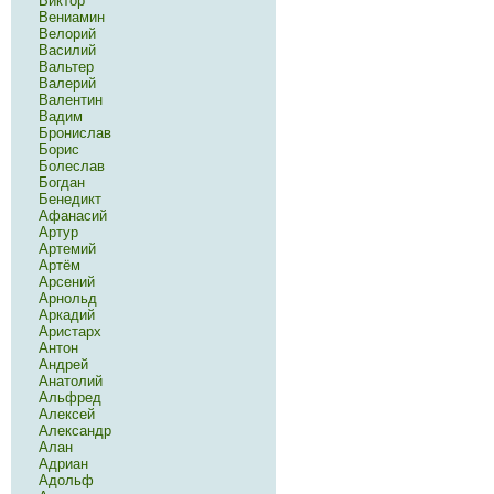
Виктор
Вениамин
Велорий
Василий
Вальтер
Валерий
Валентин
Вадим
Бронислав
Борис
Болеслав
Богдан
Бенедикт
Афанасий
Артур
Артемий
Артём
Арсений
Арнольд
Аркадий
Аристарх
Антон
Андрей
Анатолий
Альфред
Алексей
Александр
Алан
Адриан
Адольф