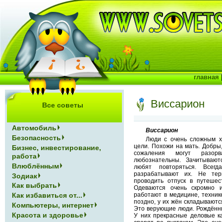
главная
Виссарион
Все советы
Автомобиль
Виссарион
Безопасность
Люди с очень сложным х
цели. Похожи на мать. Добры
Бизнес, инвестирование,
сожаления могут разор
работа
любознательны. Зачитывают
Влюблённым
любят повторяться. Все
разрабатывают их. Не тер
Зодиак
проводить отпуск в путешес
Как выбрать
Одеваются очень скромно 
Как избавиться от...
работают в медицине, техник
поздно, у их жён складываютс
Компьютеры, интернет
Это верующие люди. Рождённ
Красота и здоровье
У них прекрасные деловые ка