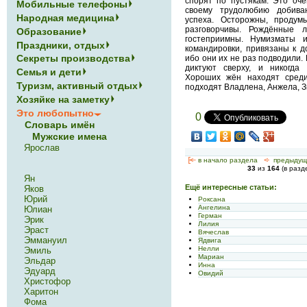
спорят по пустякам. Это оче
Мобильные телефоны
своему трудолюбию добива
Народная медицина
успеха. Осторожны, проду
разговорчивы. Рождённые 
Образование
гостеприимны. Нумизматы 
Праздники, отдых
командировки, привязаны к д
Секреты производства
ибо они их не раз подводили. 
диктуют сверху, и никогда
Семья и дети
Хороших жён находят сред
Туризм, активный отдых
подходят Владлена, Анжела, З
Хозяйке на заметку
Это любопытно
0
Словарь имён
Мужские имена
Ярослав
[<—
в начало раздела
<-
предыдущ
33
из
164
(в раз
Ян
Ещё интересные статьи:
Яков
Юрий
Роксана
Ангелина
Юлиан
Герман
Эрик
Лилия
Эраст
Вячеслав
Эммануил
Ядвига
Нелли
Эмиль
Мариан
Эльдар
Инна
Эдуард
Овидий
Христофор
Харитон
Фома