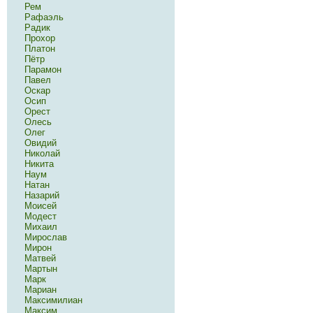
Рем
Рафаэль
Радик
Прохор
Платон
Пётр
Парамон
Павел
Оскар
Осип
Орест
Олесь
Олег
Овидий
Николай
Никита
Наум
Натан
Назарий
Моисей
Модест
Михаил
Мирослав
Мирон
Матвей
Мартын
Марк
Мариан
Максимилиан
Максим