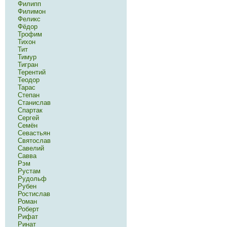
Филипп
Филимон
Феликс
Фёдор
Трофим
Тихон
Тит
Тимур
Тигран
Терентий
Теодор
Тарас
Степан
Станислав
Спартак
Сергей
Семён
Севастьян
Святослав
Савелий
Савва
Рэм
Рустам
Рудольф
Рубен
Ростислав
Роман
Роберт
Рифат
Ринат