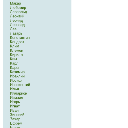
Макар
Любомир
Леопольд
Леонтий
Леонид
Леонард
Лев
Лазарь
Константин
Кондрат
Клим
Клемент
Кирилл
Ким
Карл
Карен
Казимир
Ираклий
Иосиф
Иннокентий
Илья
Илларион
Измаил
Игорь
Игнат
Иван
Зиновий
Захар
Ефрем
Ефим