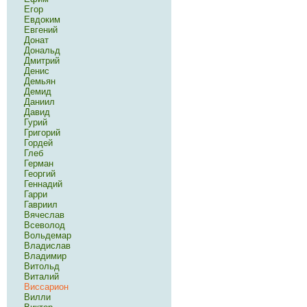
Егор
Евдоким
Евгений
Донат
Дональд
Дмитрий
Денис
Демьян
Демид
Даниил
Давид
Гурий
Григорий
Гордей
Глеб
Герман
Георгий
Геннадий
Гарри
Гавриил
Вячеслав
Всеволод
Вольдемар
Владислав
Владимир
Витольд
Виталий
Виссарион
Вилли